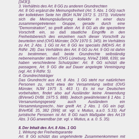
[343f.]).
3. Verhältnis des Art. 8 GG zu anderen Grundrechten
Art. 8 GG ergänzt die Meinungsfreiheit (Art. 5 Abs. 1 GG) nach
der kollektiven Seite hin (BGH NJW 1972 S. 1573). Vollzieht
sich die Meinungsäußerung kollektiv in einer dazu
zusammengetretenen Gruppe, gerade durch eine
"Demonstration", so greift allein Art. 8 GG als die speziellere
Vorschrift ein, so daß staatliche Eingriffe in den
Freiheitsbereich des einzelnen nach dieser Vorschrift zu
beurteilen sind (OVG Münster, DÖV 1970 S. 345). Im Verhältnis
zu Art. 2 Abs. 1 GG ist Art. 8 GG lex specialis (MDHS Art. 8
RdNr. 28). Das Verhältnis des Art. 8 GG zu Art. 9 GG ist dahin
zu bestimmen, daß beide Grundrechte selbständig
nebeneinander stehen (OVG Lüneburg, NVwZ 1988, 639); sie
haben verschiedene Schutzgüter: Art. 8 GG schützt die
passagere, Art. 9 GG die auf Dauer angelegte Vereinigung
(vgl. Art. 9 RdNr. 5).
4. Grundrechtsträger
Das Grundrecht aus Art. 8 Abs. 1 GG steht nur natürlichen
Personen zu, nicht etwa der Versammlung selbst (OVG
Münster, NJW 1975 S. 463 f.). Es ist nur Deutschen
vorbehalten, findet also auf Ausländer keine Anwendung
(BVerwG DVBI. 1975 S. 888). Jedoch gewährleistet § 1 Abs. 1
Versanunlungsgesetz auch Ausländern ein
Versammlungsrecht-, hier greift Art. 2 Abs. 1 GG ein (vgl.
BVerfGE 35, 382 [399]; str. vgl. v. Mutius, a.a.0. S.33). Auf
juristische Personen ist Art. 8 GG nach Maßgabe des Art.19
Abs. 3 GG anwendbar (str. vgl. v. Mutius, a. a. 0. S. 35).
II. Der Inhalt des Art. 8 Abs. 1 GG
1. Wirkung der Freiheitsgarantie
Art. 8 GG schützt das ungehinderte Zusammenkommen mit