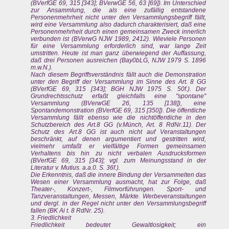
(BVerfGE 69, 315 [343]; BVerwGE 56, 63 [69]). Im Unterschied
zur Ansammlung, die als eine zufällig entstandene
Personenmehrheit nicht unter den Versammlungsbegriff fällt,
wird eine Versammlung also dadurch charakterisiert, daß eine
Personenmehrheit durch einen gemeinsamen Zweck innerlich
verbunden ist (BVerwG NJW 1989, 2412). Wieviele Personen
für eine Versammlung erforderlich sind, war lange Zeit
umstritten. Heute ist man ganz überwiegend der Auffassung,
daß drei Personen ausreichen (Bay0bLG, NJW 1979 S. 1896
m.w.N.).
Nach diesem Begriffsverständnis fällt auch die Demonstration
unter den Begriff der Versammlung im Sinne des Art. 8 GG
(BVerfGE 69, 315 [343]; BGH NJW 1975 S. 50f.). Der
Grundrechtsschutz erfaßt gleichfalls eine "spontane"
Versammlung (BVerwGE 26, 135 [138]), eine
Spontandemonstration (BVerfGE 69, 315 [350]). Die öffentliche
Versammlung fällt ebenso wie die nichtöffentliche in den
Schutzbereich des Art.8 GG (v.Münch, Art. 8 RdNr.11). Der
Schutz des Art.8 GG ist auch nicht auf Veranstaltungen
beschränkt, auf denen argumentiert und gestritten wird,
vielmehr umfaßt er vielfältige Formen gemeinsamen
Verhaltens bis hin zu nicht verbalen Ausdrucksformen
(BVerfGE 69, 315 [343]; vgl. zum Meinungsstand in der
Literatur v. Mutius. a.a.0. S. 36f.).
Die Erkenntnis, daß die innere Bindung der Versammelten das
Wesen einer Versammlung ausmacht, hat zur Folge, daß
Theater-, Konzert-, Filmvorführungen. Sport- und
Tanzveranstaltungen, Messen, Märkte. Werbeveranstaltungen
und dergl. in der Regel nicht unter den Versammlungsbegriff
fallen (BK Ai t. 8 RdNr. 25).
3. Friedlichkeit
Friedlichkeit bedeutet Gewaltlosigkeit; ein