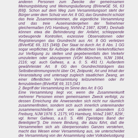
anderen Personen zum Zwecke der gemeinsamen
Meinungsbildung und Meinungsäußerung (BVerwGE 56, 63
[69]). Schon auf dem Weg zum Versammlungsort steht der
Bürger unter dem Schutz von Art. 8 GG; das Grundrecht schützt
das freie Zusammenkommen, die eigentliche Versammlung
und das treie Auseinandergehen der Teilnehmer
gleichermaßen (VG Hamburg, NVNN-Z 1987, 829ff.). Deshalb
können etwa die Behinderung der Anfahrt, schleppende
vorbeugende Kontrollen, exzessive Observationen oder
Registrierungen das Grundrecht aus Art. 8 GG verletzen
(BVerfGE 69, 315 [349]). Der Staat ist durch Art. 8 Abs. 1 GG
sogar verpflichtet, für Aufzüge die öffentlichen Verkehrsflächen
zur Verfügung zu stellen und gegebenenfalls den Verkehr
umzuleiten oder abzusperren (VGH München, NJW 1984,
2116; vgl. auch Gallwas, a. a. 0. S. 491 f.). Außerdem
gewährleistet Art. 8 GG den Grundrechtsträgern das
Selbstbestimmungsrecht über Ort, Zeitpunkt, Art und Inhalt der
Veranstaltung und untersagt zugleich staatlichen Zwang, an
einer öffentlichen Versammlung teilzunehmen oder ihr
fernzubleiben (BVerfGE 69, 315 [343
2. Begriff der Versammlung im Sinne des Art. 8 GG
Eine Versammlung liegt vor, wenn die Zusammenkunft
mehrerer Personen einen gemeinsamen Zweck verfolgt, zu
dessen Erreichung die Anwesenden sich nicht nur räumlich
zusammenfinden, sondern sich auch innerlich untereinander
zusammenschließen und von anderen absondern (LG
Freiburg, NJW 1976 S. 2175; VG Hamburg, NVwZ 1987, 829f.;
vgl. ferner Gallwas, a.a.0. S. 486 ["geistiges Band der
Beteiligten"]). Die innere Bindung, die dazu führt, daß die
Versammelten sich als überpersonales Ganzes verstehen,
macht das Wesen einer Versammlung aus, sie unterscheidet
die Versammlung von der Ansammlung oder Volksbelustigung