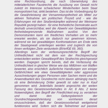
eine Rechtsordnung, die nach Überwindung des
mittelalterlichen Faustrechts die Ausübung von Gewalt nicht
zuletzt im Interesse schwächerer Minderheiten beim Staat
monopolisiert hat, strikt bestehen. Das ist die Vorbedingung für
die Gewährleistung der Versammlungsfreiheit als Mittel zur
aktiven Teilnahme am politischen Prozeß und - wie die
Erfahrungen mit den Straßenkämpfen während der Weimarer
Republik gezeigt haben - für eine freiheitliche Demokratie auch
deshalb unverzichtbar, weil die Abwehr von Gewalttätigkeiten
freiheitsbegrenzende Maßnahmen auslöst. Von den
Demonstranten kann ein friedliches Verhalten um so mehr
erwartet werden, als sie dadurch nur gewinnen können,
während sie bei gewalttätigen Konfrontationen am Ende stets
der Staatsgewalt unterliegen werden und zugleich die von
ihnen verfolgten Ziele verdunkeln (BVerfGE 69, 360).
Allerdings kann der verfassungsrechtliche Begriff der
Unfriedlichkeit nicht mit dem von der Rechtsprechung
entwickelten weiten Gewaltbegriff des Strafrechts gleichgesetzt
werden. Dagegen spricht bereits, daß die Verfassung die
Unfriedlichkeit in gleicher Weise wie das Mitführen von Waffen
bewertet, also ersichtlich äußerliche Handlungen von einiger
Gefährlichkeit wie etwa Gewalttätigkeiten oder aggressive
Ausschreitungen gegen Personen oder Sachen meint und die
Anwendbarkeit des Grundrechts nicht davon abhängig macht,
ob eine Behinderung Dritter gewollt ist oder nur in Kauf
genommen wird. Jedenfalls besteht angesichts der weiten
Fassung des Gesetzesvorbehaltes in Art. 8 Abs. 2 keine
Notwendigkeit, den Begriff der Friedlichkeit eng zu verstehen
und damit den Geltungsbereich der
Grundrechtsgewährleistung von vornherein derart
einzuschränken, daß der Gesetzesvorbehalt weitgehend
funktionslos wird. Sofern sich die Teilnehmer auf passive