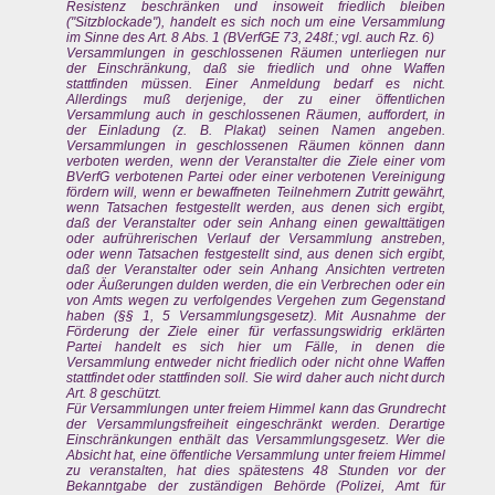
Resistenz beschränken und insoweit friedlich bleiben
("Sitzblockade"), handelt es sich noch um eine Versammlung
im Sinne des Art. 8 Abs. 1 (BVerfGE 73, 248f.; vgl. auch Rz. 6)
Versammlungen in geschlossenen Räumen unterliegen nur
der Einschränkung, daß sie friedlich und ohne Waffen
stattfinden müssen. Einer Anmeldung bedarf es nicht.
Allerdings muß derjenige, der zu einer öffentlichen
Versammlung auch in geschlossenen Räumen, auffordert, in
der Einladung (z. B. Plakat) seinen Namen angeben.
Versammlungen in geschlossenen Räumen können dann
verboten werden, wenn der Veranstalter die Ziele einer vom
BVerfG verbotenen Partei oder einer verbotenen Vereinigung
fördern will, wenn er bewaffneten Teilnehmern Zutritt gewährt,
wenn Tatsachen festgestellt werden, aus denen sich ergibt,
daß der Veranstalter oder sein Anhang einen gewalttätigen
oder aufrührerischen Verlauf der Versammlung anstreben,
oder wenn Tatsachen festgestellt sind, aus denen sich ergibt,
daß der Veranstalter oder sein Anhang Ansichten vertreten
oder Äußerungen dulden werden, die ein Verbrechen oder ein
von Amts wegen zu verfolgendes Vergehen zum Gegenstand
haben (§§ 1, 5 Versammlungsgesetz). Mit Ausnahme der
Förderung der Ziele einer für verfassungswidrig erklärten
Partei handelt es sich hier um Fälle, in denen die
Versammlung entweder nicht friedlich oder nicht ohne Waffen
stattfindet oder stattfinden soll. Sie wird daher auch nicht durch
Art. 8 geschützt.
Für Versammlungen unter freiem Himmel kann das Grundrecht
der Versammlungsfreiheit eingeschränkt werden. Derartige
Einschränkungen enthält das Versammlungsgesetz. Wer die
Absicht hat, eine öffentliche Versammlung unter freiem Himmel
zu veranstalten, hat dies spätestens 48 Stunden vor der
Bekanntgabe der zuständigen Behörde (Polizei, Amt für