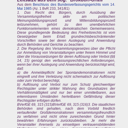
Aus dem
Beschluss des Bundesverfassungsgerichts vom 14.
Mai 1985
(Az. 1 BvR 233, 341/81)
1. Das Recht des Bürgers, durch Ausübung der
Versammlungsfreiheit aktiv am politischen
Meinungsbildungsprozeß und Willensbildungsprozeß
teilzunehmen, gehört zu den unentbehrlichen
Funktionselementen eines demokratischen Gemeinwesens.
Diese grundlegende Bedeutung des Freiheitsrechts ist vom
Gesetzgeber beim Erlaß grundrechtsbeschränkender
Vorschriften sowie bei deren Auslegung und Anwendung
durch Behörden und Gerichte zu beachten.
2. Die Regelung des Versammlungsgesetzes über die Pflicht
zur Anmeldung von Veranstaltungen unter freiem Himmel und
über die Voraussetzungen für deren Auflösung oder Verbot (§§
14, 15) genügt den verfassungsrechtlichen Anforderungen,
wenn bei ihrer Auslegung und Anwendung berücksichtigt wird,
daß
a) die Anmeldepflicht bei Spontandemonstrationen nicht
eingreift und ihre Verletzung nicht schematisch zur Auflösung
oder zum Verbot berechtigt,
b) Auflösung und Verbot nur zum Schutz gleichwertiger
Rechtsgüter unter strikter Wahrung des Grundsatzes der
Verhältnismäßigkeit und nur bei einer unmittelbaren, aus
erkennbaren Umständen herleitbaren Gefährdung dieser
Rechtsgüter erfolgen dürfen.
BVerfGE 69, 315 (315)BVerfGE 69, 315 (316)3. Die staatlichen
Behörden sind gehalten, nach dem Vorbild friedlich
verlaufender Großdemonstrationen versammlungsfreundlich
zu verfahren und nicht ohne zureichenden Grund hinter
bewährten Erfahrungen zurückzubleiben. Je mehr die
Veranstalter ihrerseits zu einseitigen vertrauensbildenden