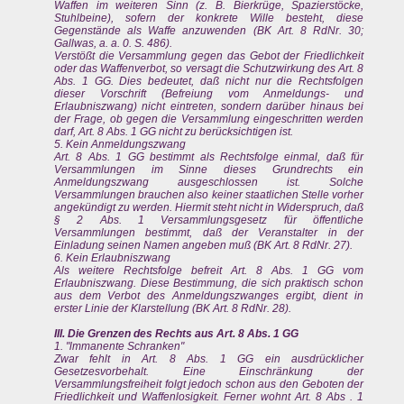
Waffen im weiteren Sinn (z. B. Bierkrüge, Spazierstöcke,
Stuhlbeine), sofern der konkrete Wille besteht, diese
Gegenstände als Waffe anzuwenden (BK Art. 8 RdNr. 30;
Gallwas, a. a. 0. S. 486).
Verstößt die Versammlung gegen das Gebot der Friedlichkeit
oder das Waffenverbot, so versagt die Schutzwirkung des Art. 8
Abs. 1 GG. Dies bedeutet, daß nicht nur die Rechtsfolgen
dieser Vorschrift (Befreiung vom Anmeldungs- und
Erlaubniszwang) nicht eintreten, sondern darüber hinaus bei
der Frage, ob gegen die Versammlung eingeschritten werden
darf, Art. 8 Abs. 1 GG nicht zu berücksichtigen ist.
5. Kein Anmeldungszwang
Art. 8 Abs. 1 GG bestimmt als Rechtsfolge einmal, daß für
Versammlungen im Sinne dieses Grundrechts ein
Anmeldungszwang ausgeschlossen ist. Solche
Versammlungen brauchen also keiner staatlichen Stelle vorher
angekündigt zu werden. Hiermit steht nicht in Widerspruch, daß
§ 2 Abs. 1 Versammlungsgesetz für öffentliche
Versammlungen bestimmt, daß der Veranstalter in der
Einladung seinen Namen angeben muß (BK Art. 8 RdNr. 27).
6. Kein Erlaubniszwang
Als weitere Rechtsfolge befreit Art. 8 Abs. 1 GG vom
Erlaubniszwang. Diese Bestimmung, die sich praktisch schon
aus dem Verbot des Anmeldungszwanges ergibt, dient in
erster Linie der Klarstellung (BK Art. 8 RdNr. 28).
III. Die Grenzen des Rechts aus Art. 8 Abs. 1 GG
1. "lmmanente Schranken"
Zwar fehlt in Art. 8 Abs. 1 GG ein ausdrücklicher
Gesetzesvorbehalt. Eine Einschränkung der
Versammlungsfreiheit folgt jedoch schon aus den Geboten der
Friedlichkeit und Waffenlosigkeit. Ferner wohnt Art. 8 Abs . 1