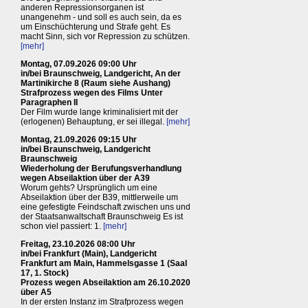
anderen Repressionsorganen ist
unangenehm - und soll es auch sein, da es
um Einschüchterung und Strafe geht. Es
macht Sinn, sich vor Repression zu schützen.
[mehr]
Montag, 07.09.2026 09:00 Uhr
in/bei Braunschweig, Landgericht, An der
Martinikirche 8 (Raum siehe Aushang)
Strafprozess wegen des Films Unter
Paragraphen II
Der Film wurde lange kriminalisiert mit der
(erlogenen) Behauptung, er sei illegal.
[mehr]
Montag, 21.09.2026 09:15 Uhr
in/bei Braunschweig, Landgericht
Braunschweig
Wiederholung der Berufungsverhandlung
wegen Abseilaktion über der A39
Worum gehts? Ursprünglich um eine
Abseilaktion über der B39, mittlerweile um
eine gefestigte Feindschaft zwischen uns und
der Staatsanwaltschaft Braunschweig Es ist
schon viel passiert: 1.
[mehr]
Freitag, 23.10.2026 08:00 Uhr
in/bei Frankfurt (Main), Landgericht
Frankfurt am Main, Hammelsgasse 1 (Saal
17, 1. Stock)
Prozess wegen Abseilaktion am 26.10.2020
über A5
In der ersten Instanz im Strafprozess wegen