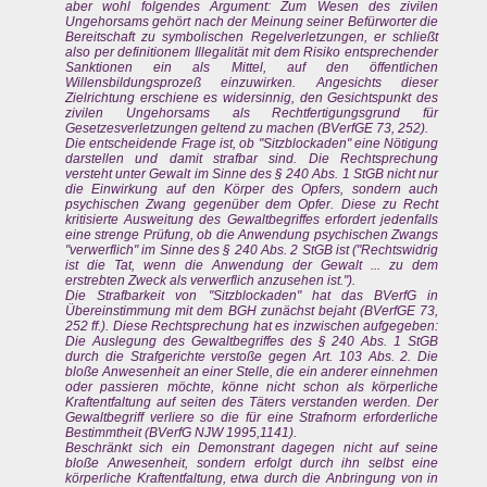
aber wohl folgendes Argument: Zum Wesen des zivilen
Ungehorsams gehört nach der Meinung seiner Befürworter die
Bereitschaft zu symbolischen Regelverletzungen, er schließt
also per definitionem Illegalität mit dem Risiko entsprechender
Sanktionen ein als Mittel, auf den öffentlichen
Willensbildungsprozeß einzuwirken. Angesichts dieser
Zielrichtung erschiene es widersinnig, den Gesichtspunkt des
zivilen Ungehorsams als Rechtfertigungsgrund für
Gesetzesverletzungen geltend zu machen (BVerfGE 73, 252).
Die entscheidende Frage ist, ob "Sitzblockaden" eine Nötigung
darstellen und damit strafbar sind. Die Rechtsprechung
versteht unter Gewalt im Sinne des § 240 Abs. 1 StGB nicht nur
die Einwirkung auf den Körper des Opfers, sondern auch
psychischen Zwang gegenüber dem Opfer. Diese zu Recht
kritisierte Ausweitung des Gewaltbegriffes erfordert jedenfalls
eine strenge Prüfung, ob die Anwendung psychischen Zwangs
"verwerflich" im Sinne des § 240 Abs. 2 StGB ist ("Rechtswidrig
ist die Tat, wenn die Anwendung der Gewalt ... zu dem
erstrebten Zweck als verwerflich anzusehen ist.").
Die Strafbarkeit von "Sitzblockaden" hat das BVerfG in
Übereinstimmung mit dem BGH zunächst bejaht (BVerfGE 73,
252 ff.). Diese Rechtsprechung hat es inzwischen aufgegeben:
Die Auslegung des Gewaltbegriffes des § 240 Abs. 1 StGB
durch die Strafgerichte verstoße gegen Art. 103 Abs. 2. Die
bloße Anwesenheit an einer Stelle, die ein anderer einnehmen
oder passieren möchte, könne nicht schon als körperliche
Kraftentfaltung auf seiten des Täters verstanden werden. Der
Gewaltbegriff verliere so die für eine Strafnorm erforderliche
Bestimmtheit (BVerfG NJW 1995,1141).
Beschränkt sich ein Demonstrant dagegen nicht auf seine
bloße Anwesenheit, sondern erfolgt durch ihn selbst eine
körperliche Kraftentfaltung, etwa durch die Anbringung von in