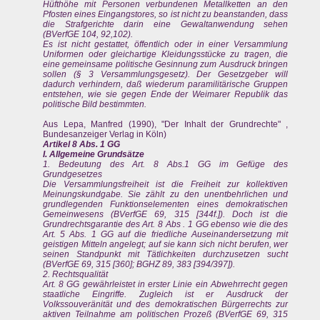
Hüfthöhe mit Personen verbundenen Metallketten an den
Pfosten eines Eingangstores, so ist nicht zu beanstanden, dass
die Strafgerichte darin eine Gewaltanwendung sehen
(BVerfGE 104, 92,102).
Es ist nicht gestattet, öffentlich oder in einer Versammlung
Uniformen oder gleichartige Kleidungsstücke zu tragen, die
eine gemeinsame politische Gesinnung zum Ausdruck bringen
sollen (§ 3 Versammlungsgesetz). Der Gesetzgeber will
dadurch verhindern, daß wiederum paramilitärische Gruppen
entstehen, wie sie gegen Ende der Weimarer Republik das
politische Bild bestimmten.
Aus Lepa, Manfred (1990), "Der Inhalt der Grundrechte" ,
Bundesanzeiger Verlag in Köln)
Artikel 8 Abs. 1 GG
I. Allgemeine Grundsätze
1. Bedeutung des Art. 8 Abs.1 GG im Gefüge des
Grundgesetzes
Die Versammlungsfreiheit ist die Freiheit zur kollektiven
Meinungskundgabe. Sie zählt zu den unentbehrlichen und
grundlegenden Funktionselementen eines demokratischen
Gemeinwesens (BVerfGE 69, 315 [344f.]). Doch ist die
Grundrechtsgarantie des Art. 8 Abs . 1 GG ebenso wie die des
Art. 5 Abs. 1 GG auf die friedliche Auseinandersetzung mit
geistigen Mitteln angelegt; auf sie kann sich nicht berufen, wer
seinen Standpunkt mit Tätlichkeiten durchzusetzen sucht
(BVerfGE 69, 315 [360]; BGHZ 89, 383 [394/397]).
2. Rechtsqualität
Art. 8 GG gewährleistet in erster Linie ein Abwehrrecht gegen
staatliche Eingriffe. Zugleich ist er Ausdruck der
Volkssouveränität und des demokratischen Bürgerrechts zur
aktiven Teilnahme am politischen Prozeß (BVerfGE 69, 315