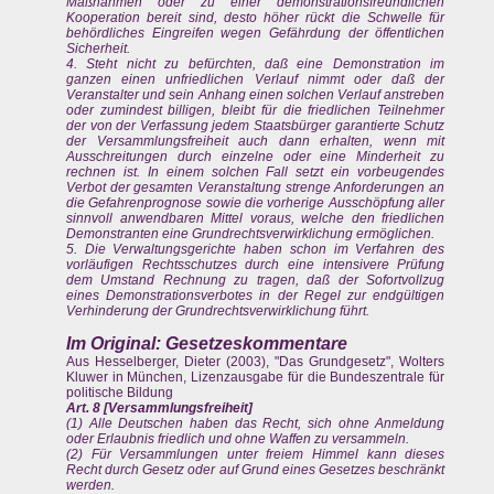
Maßnahmen oder zu einer demonstrationsfreundlichen
Kooperation bereit sind, desto höher rückt die Schwelle für
behördliches Eingreifen wegen Gefährdung der öffentlichen
Sicherheit.
4. Steht nicht zu befürchten, daß eine Demonstration im
ganzen einen unfriedlichen Verlauf nimmt oder daß der
Veranstalter und sein Anhang einen solchen Verlauf anstreben
oder zumindest billigen, bleibt für die friedlichen Teilnehmer
der von der Verfassung jedem Staatsbürger garantierte Schutz
der Versammlungsfreiheit auch dann erhalten, wenn mit
Ausschreitungen durch einzelne oder eine Minderheit zu
rechnen ist. In einem solchen Fall setzt ein vorbeugendes
Verbot der gesamten Veranstaltung strenge Anforderungen an
die Gefahrenprognose sowie die vorherige Ausschöpfung aller
sinnvoll anwendbaren Mittel voraus, welche den friedlichen
Demonstranten eine Grundrechtsverwirklichung ermöglichen.
5. Die Verwaltungsgerichte haben schon im Verfahren des
vorläufigen Rechtsschutzes durch eine intensivere Prüfung
dem Umstand Rechnung zu tragen, daß der Sofortvollzug
eines Demonstrationsverbotes in der Regel zur endgültigen
Verhinderung der Grundrechtsverwirklichung führt.
Im Original: Gesetzeskommentare
Aus Hesselberger, Dieter (2003), "Das Grundgesetz", Wolters
Kluwer in München, Lizenzausgabe für die Bundeszentrale für
politische Bildung
Art. 8 [Versammlungsfreiheit]
(1) Alle Deutschen haben das Recht, sich ohne Anmeldung
oder Erlaubnis friedlich und ohne Waffen zu versammeln.
(2) Für Versammlungen unter freiem Himmel kann dieses
Recht durch Gesetz oder auf Grund eines Gesetzes beschränkt
werden.