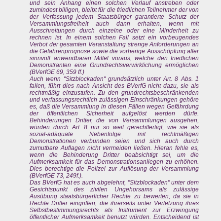
und sein Anhang einen solchen Verlauf anstreben oder
zumindest billigen, bleibt für die friedlichen Teilnehmer der von
der Verfassung jedem Staatsbürger garantierte Schutz der
Versammlungsfreiheit auch dann erhalten, wenn mit
Ausschreitungen durch einzelne oder eine Minderheit zu
rechnen ist. In einem solchen Fall setzt ein vorbeugendes
Verbot der gesamten Veranstaltung strenge Anforderungen an
die Gefahrenprognose sowie die vorherige Ausschöpfung aller
sinnvoll anwendbaren Mittel voraus, welche den friedlichen
Demonstranten eine Grundrechtsverwirklichung ermöglichen
(BVerfGE 69, 359 ff.)
Auch wenn "Sitzblockaden" grundsätzlich unter Art. 8 Abs. 1
fallen, führt dies nach Ansicht des BVerfG nicht dazu, sie als
rechtmäßig einzustufen. Zu den grundrechtsbeschränkenden
und verfassungsrechtlich zulässigen Einschränkungen gehöre
es, daß die Versammlung in diesen Fällen wegen Gefährdung
der öffentlichen Sicherheit aufgelöst werden dürfe.
Behinderungen Dritter, die von Versammlungen ausgehen,
würden durch Art. 8 nur so weit gerechtfertigt, wie sie als
sozial-adäquate Nebenfolge mit rechtmäßigen
Demonstrationen verbunden seien und sich auch durch
zumutbare Auflagen nicht vermeiden ließen. Hieran fehle es,
wenn die Behinderung Dritter beabsichtigt sei, um die
Aufmerksamkeit für das Demonstrationsanliegen zu erhöhen.
Dies berechtige die Polizei zur Auflösung der Versammlung
(BVerfGE 73, 249f.).
Das BVerfG hat es auch abgelehnt, "Sitzblockaden" unter dem
Gesichtspunkt des zivilen Ungehorsams als zulässige
Ausübung staatsbürgerlicher Rechte zu bewerten, da sie in
Rechte Dritter eingriffen, die ihrerseits unter Verletzung ihres
Selbstbestimmungsrechts als Instrument zur Erzwingung
öffentlicher Aufmerksamkeit benutzt würden. Entscheidend ist