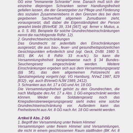
GG eine "immanente Schranke" inne. Danach muß sich der
einzelne diejenigen Schranken seiner Handlungsfreiheit
gefallen lassen, die der Gesetzgeber zur Pflege und Förderung
des sozialen Zusammenlebens in den Grenzen des bei dem
gegebenen Sachverhalt allgemein Zumutbaren zieht,
vorausgesetzt, daß dabei die Eigenständigkeit der Person
gewahrt bleibt (BVerfGE 39, 334 [367]; vgl. ferner v. Mutius, a.
a. 0. S. 89). Beispiele für solche Grundrechtseinschränkungen
nennt die nachfolgende RdNr. 12).
2. Grundrechtseinschränkungen
Das Grundrecht ist jedenfalls den Einschränkungen
ausgesetzt, die aus bau-, feuer- und gesundheitspolizeilichen
Gesichtspunkten erforderlich sind (vgl. Geck, DVBI. 1980 S.
803; BK Art. 8 RdNr. 33 m.w.N.). So kann die
Versammlungsfreiheit beispielsweise nach § 34 Bundes-
Seuchengesetz eingeschränkt werden. Weitere
Einschränkungen ergeben sich aus dem Versammlungsgesetz
(§§ 5ff.), das dem allgemeinen Polizeirecht als
Spezialregelung vorgeht (vgl. VG Hamburg, NVwZ 1987, 829
[832]-, vgl. auch BVerwG NJW 1989, 2412).
3. Schranken aus Art. 17 a GG und Art. 18 GG
Die Versammlungsfreiheit gehört zu den Grundrechten, die
nach Maßgabe des Art. 17 a Abs. 1 GG eingeschränkt werden
können. Weder das Soldatengesetz noch das
Kriegsdienstverweigerungsgesetz sieht indes eine solche
Grundrechtseinschränkung vor. Außerdem kann das
Freiheitsrecht aus Art. 8 GG nach Art. 18 GG verwirkt werden.
Artikel 8 Abs. 2 GG
1. Begriff der Versammlung unter freiem Himmel
Versammlungen unter freiem Himmel sind Versammlungen,
die nicht in einem geschlossenen Raum stattfinden (BK Art. 8