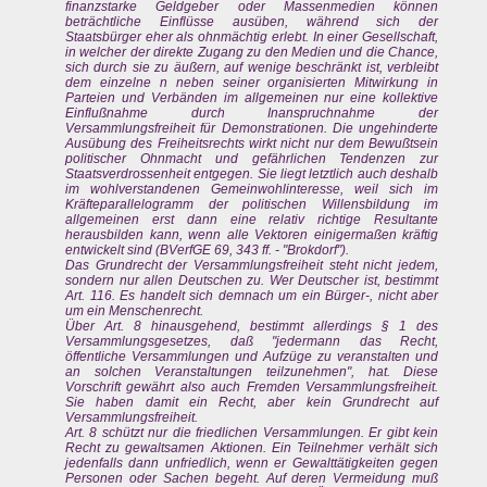
finanzstarke Geldgeber oder Massenmedien können
beträchtliche Einflüsse ausüben, während sich der
Staatsbürger eher als ohnmächtig erlebt. In einer Gesellschaft,
in welcher der direkte Zugang zu den Medien und die Chance,
sich durch sie zu äußern, auf wenige beschränkt ist, verbleibt
dem einzelne n neben seiner organisierten Mitwirkung in
Parteien und Verbänden im allgemeinen nur eine kollektive
Einflußnahme durch Inanspruchnahme der
Versammlungsfreiheit für Demonstrationen. Die ungehinderte
Ausübung des Freiheitsrechts wirkt nicht nur dem Bewußtsein
politischer Ohnmacht und gefährlichen Tendenzen zur
Staatsverdrossenheit entgegen. Sie liegt letztlich auch deshalb
im wohlverstandenen Gemeinwohlinteresse, weil sich im
Kräfteparallelogramm der politischen Willensbildung im
allgemeinen erst dann eine relativ richtige Resultante
herausbilden kann, wenn alle Vektoren einigermaßen kräftig
entwickelt sind (BVerfGE 69, 343 ff. - "Brokdorf").
Das Grundrecht der Versammlungsfreiheit steht nicht jedem,
sondern nur allen Deutschen zu. Wer Deutscher ist, bestimmt
Art. 116. Es handelt sich demnach um ein Bürger-, nicht aber
um ein Menschenrecht.
Über Art. 8 hinausgehend, bestimmt allerdings § 1 des
Versammlungsgesetzes, daß "jedermann das Recht,
öffentliche Versammlungen und Aufzüge zu veranstalten und
an solchen Veranstaltungen teilzunehmen", hat. Diese
Vorschrift gewährt also auch Fremden Versammlungsfreiheit.
Sie haben damit ein Recht, aber kein Grundrecht auf
Versammlungsfreiheit.
Art. 8 schützt nur die friedlichen Versammlungen. Er gibt kein
Recht zu gewaltsamen Aktionen. Ein Teilnehmer verhält sich
jedenfalls dann unfriedlich, wenn er Gewalttätigkeiten gegen
Personen oder Sachen begeht. Auf deren Vermeidung muß