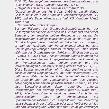
RdNr. 35). Hierzu gehören insbesondere Demonstrationen und
Protestmärsche (OLG Frankfurt, DRJ 1970 S.64).
2. Begriff des Gesetzes im Sinne des Art. 8 Abs.2 GG
"Gesetz" im Sinne des Art. 8 Abs. 2 GG ist ein förmliches
Gesetz. Beispiele hierfür sind das Versammlungsgesetz (§§
14ff.) und die Bannmeilengesetze (vgl. VG Hamburg, NVwZ
1985, 678).
3. Grundrechtseinschränkungen
Bei der Fixierung der Grundrechtsbeschränkung hat der
Gesetzgeber besonders dem Sinn des Grundrechts und seiner
Bedeutung im sozialen Leben Rechnung zu tragen, die
schutzwürdigen Gemeinschaftsinteressen mit der durch das
Grundrecht geschützten Freiheit des Individuums abzuwägen;
er darf die Ausübung der Versammlungsfreiheit nur zum
Schutz gleichgewichtiger anderer Rechtsgüter unter strikter
Wahrung des Grundsatzes der Verhältnismäßigkeit begrenzen
(BVerfGE 69, 315 [348f.]). Diesen Anforderungen genügen die
Vorschriften des Versammlungsgesetzes über die Anmeldung
von Veranstaltungen unter freiem Himmel und die
Voraussetzungen für deren Auflösung oder Verbot (§§ 14, 15).
Diese Bestimmungen bilden ein in sich geschlossenes und
abschließendes Regelungswerk, mit dem sichergestellt wird,
daß die zur Wahrung der öffentlichen Sicherheit oder Ordnung
bei Durchführung der Versammlung oder des Aufzugs
notwendigen Maßnahmen getroffen werden können; sie sind
also Spezialvorschriften, denen gegenüber anderen
Bestimmungen der Vorrang gebührt (BVerwG NJW 1989,
2412). Allerdings ist bei Anwendung dieser Vorschriften zu
berücksichtigen, daß die Anmeldepflicht bei
Spontandemonstrationen nicht eingreift und ihre Verletzung
nicht schematisch zur Auflösung oder zum Verbot berechtigt,
und daß Auflösung und Verbot nur zum Schutz gleichwertiger