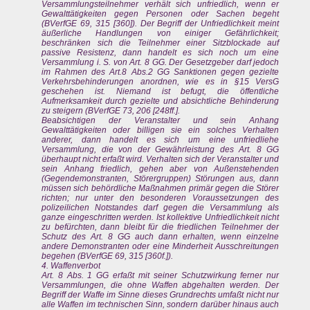
Versammlungsteilnehmer verhält sich unfriedlich, wenn er
Gewalttätigkeiten gegen Personen oder Sachen begeht
(BVerfGE 69, 315 [360]). Der Begriff der Unfriedlichkeit meint
äußerliche Handlungen von einiger Gefährlichkeit;
beschränken sich die Teilnehmer einer Sitzblockade auf
passive Resistenz, dann handelt es sich noch um eine
Versammlung i. S. von Art. 8 GG. Der Gesetzgeber darf jedoch
im Rahmen des Art.8 Abs.2 GG Sanktionen gegen gezielte
Verkehrsbehinderungen anordnen, wie es in §15 VersG
geschehen ist. Niemand ist befugt, die öffentliche
Aufmerksamkeit durch gezielte und absichtliche Behinderung
zu steigern (BVerfGE 73, 206 [248ff.].
Beabsichtigen der Veranstalter und sein Anhang
Gewalttätigkeiten oder billigen sie ein solches Verhalten
anderer, dann handelt es sich um eine unfriedliehe
Versammlung, die von der Gewährleistung des Art. 8 GG
überhaupt nicht erfaßt wird. Verhalten sich der Veranstalter und
sein Anhang friedlich, gehen aber von Außenstehenden
(Gegendemonstranten, Störergruppen) Störungen aus, dann
müssen sich behördliche Maßnahmen primär gegen die Störer
richten; nur unter den besonderen Voraussetzungen des
polizeilichen Notstandes darf gegen die Versammlung als
ganze eingeschritten werden. Ist kollektive Unfriedlichkeit nicht
zu befürchten, dann bleibt für die friedlichen Teilnehmer der
Schutz des Art. 8 GG auch dann erhalten, wenn einzelne
andere Demonstranten oder eine Minderheit Ausschreitungen
begehen (BVerfGE 69, 315 [360f.]).
4. Waffenverbot
Art. 8 Abs. 1 GG erfaßt mit seiner Schutzwirkung ferner nur
Versammlungen, die ohne Waffen abgehalten werden. Der
Begriff der Waffe im Sinne dieses Grundrechts umfaßt nicht nur
alle Waffen im technischen Sinn, sondern darüber hinaus auch