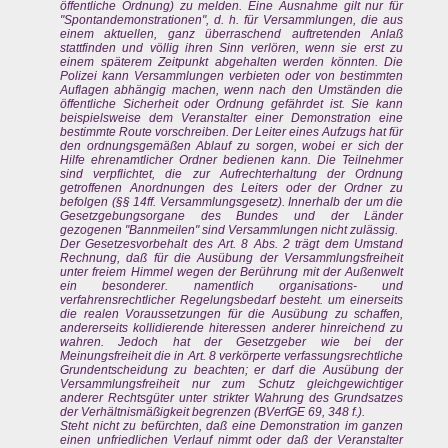
öffentliche Ordnung) zu melden. Eine Ausnahme gilt nur für
"Spontandemonstrationen", d. h. für Versammlungen, die aus
einem aktuellen, ganz überraschend auftretenden Anlaß
stattfinden und völlig ihren Sinn verlören, wenn sie erst zu
einem späterem Zeitpunkt abgehalten werden könnten. Die
Polizei kann Versammlungen verbieten oder von bestimmten
Auflagen abhängig machen, wenn nach den Umständen die
öffentliche Sicherheit oder Ordnung gefährdet ist. Sie kann
beispielsweise dem Veranstalter einer Demonstration eine
bestimmte Route vorschreiben. Der Leiter eines Aufzugs hat für
den ordnungsgemäßen Ablauf zu sorgen, wobei er sich der
Hilfe ehrenamtlicher Ordner bedienen kann. Die Teilnehmer
sind verpflichtet, die zur Aufrechterhaltung der Ordnung
getroffenen Anordnungen des Leiters oder der Ordner zu
befolgen (§§ 14ff. Versammlungsgesetz). Innerhalb der um die
Gesetzgebungsorgane des Bundes und der Länder
gezogenen "Bannmeilen" sind Versammlungen nicht zulässig.
Der Gesetzesvorbehalt des Art. 8 Abs. 2 trägt dem Umstand
Rechnung, daß für die Ausübung der Versammlungsfreiheit
unter freiem Himmel wegen der Berührung mit der Außenwelt
ein besonderer. namentlich organisations- und
verfahrensrechtlicher Regelungsbedarf besteht. um einerseits
die realen Voraussetzungen für die Ausübung zu schaffen,
andererseits kollidierende hiteressen anderer hinreichend zu
wahren. Jedoch hat der Gesetzgeber wie bei der
Meinungsfreiheit die in Art. 8 verkörperte verfassungsrechtliche
Grundentscheidung zu beachten; er darf die Ausübung der
Versammlungsfreiheit nur zum Schutz gleichgewichtiger
anderer Rechtsgüter unter strikter Wahrung des Grundsatzes
der Verhältnismäßigkeit begrenzen (BVerfGE 69, 348 f.).
Steht nicht zu befürchten, daß eine Demonstration im ganzen
einen unfriedlichen Verlauf nimmt oder daß der Veranstalter