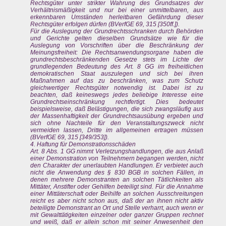
Rechtsgüter unter strikter Wahrung des Grundsatzes der
Verhältnismäßigkeit und nur bei einer unmittelbaren, aus
erkennbaren Umständen herleitbaren Gefährdung dieser
Rechtsgüter erfolgen dürfen (BVerfGE 69, 315 [350ff.]).
Für die Auslegung der Grundrechtsschranken durch Behörden
und Gerichte gelten dieselben Grundsätze wie für die
Auslegung von Vorschriften über die Beschränkung der
Meinungsfreiheit: Die Rechtsanwendungsorgane haben die
grundrechtsbeschränkenden Gesetze stets im Lichte der
grundlegenden Bedeutung des Art. 8 GG im freiheitlichen
demokratischen Staat auszulegen und sich bei ihren
Maßnahmen auf das zu beschränken, was zum Schutz
gleichwertiger Rechtsgüter notwendig ist. Dabei ist zu
beachten, daß keineswegs jedes beliebige Interesse eine
Grundrechtseinschränkung rechtfertigt. Dies bedeutet
beispielsweise, daß Belästigungen, die sich zwangsläufig aus
der Massenhaftigkeit der Grundrechtsausübung ergeben und
sich ohne Nachteile für den Veranstaltungszweck nicht
vermeiden lassen, Dritte im allgemeinen ertragen müssen
(BVerfGE 69, 315 [349/353]).
4. Haftung für Demonstrationsschäden
Art. 8 Abs. 1 GG nimmt Verletzungshandlungen, die aus Anlaß
einer Demonstration von Teilnehmern begangen werden, nicht
den Charakter der unerlaubten Handlungen. Er verbietet auch
nicht die Anwendung des § 830 BGB in solchen Fällen, in
denen mehrere Demonstranten an solchen Tätlichkeiten als
Mittäter, Anstifter oder Gehilfen beteiligt sind. Für die Annahme
einer Mittäterschaft oder Beihilfe an solchen Ausschreitungen
reicht es aber nicht schon aus, daß der an ihnen nicht aktiv
beteiligte Demonstrant an Ort und Stelle verharrt, auch wenn er
mit Gewalttätigkeiten einzelner oder ganzer Gruppen rechnet
und weiß, daß er allein schon mit seiner Anwesenheit den