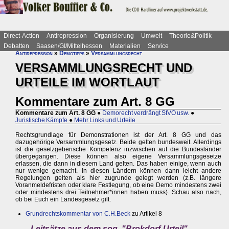
Direct-Action
Antirepression
Organisierung
Umwelt
Theorie&Politik
Debatten
Saasen/GI/Mittelhessen
Materialien
Service
Antirepression
»
Demotipps
»
Versammlungsrecht
VERSAMMLUNGSRECHT UND
URTEILE IM WORTLAUT
Kommentare zum Art. 8 GG
Kommentare zum Art. 8 GG
●
Demorecht verdrängt StVO usw.
●
Juristische Kämpfe
●
Mehr Links und Urteile
Rechtsgrundlage für Demonstrationen ist der Art. 8 GG und das
dazugehörige Versammlungsgesetz. Beide gelten bundesweit. Allerdings
ist die gesetzgeberische Kompetenz inzwischen auf die Bundesländer
übergegangen. Diese können also eigene Versammlungsgesetze
erlassen, die dann in diesem Land gelten. Das haben einige, wenn auch
nur wenige gemacht. In diesen Ländern können dann leicht andere
Regelungen gelten als hier zugrunde gelegt werden (z.B. längere
Voranmeldefristen oder klare Festlegung, ob eine Demo mindestens zwei
oder mindestens drei Teilnehmer*innen haben muss). Schau also nach,
ob bei Euch ein Landesgesetz gilt.
Grundrechtskommentar von C.H.Beck
zu Artikel 8
Leitsätze aus dem sog. "Brokdorf-Urteil"