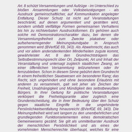
Art. 8 schützt Versammlungen und Aufzüge - im Unterschied zu
bloßen Ansammlungen oder Volksbelustigungen - als
Ausdruck gemeinschaftlicher, auf Kommunikation angelegter
Entfaltung. Dieser Schutz ist nicht auf Veranstaltungen
beschränkt, auf denen argumentiert und gestritten wird,
sondern umfaßt vielfältige Formen gemeinsamen Verhaltens
bis hin zu nichtverbalen Ausdrucksformen. Es gehören auch
solche mit Demonstrationscharakter dazu, bei denen die
Versammlungsfreiheit zum Zwecke plakativer oder
aufsehenerregender Meinungskundgabe in Anspruch
genommen wird (BVerfGE 69, 343). Als Abwehrrecht, das auch
und vor allem andersdenkenden Minderheiten zugute kommt,
gewährleistet Art. 8 den Grundrechtsträgern das
Selbstbestimmungsrecht über Ort, Zeitpunkt, Art und Inhalt der
Veranstaltung und untersagt zugleich staatlichen Zwang, an
einer öffentlichen Versammlung teilzunehmen oder ihr
fernzubleiben. Schon in diesem Sinne gebührt dem Grundrecht
in einem freiheitlichen Staatswesen ein besonderer Rang; das
Recht, sich ungehindert und ohne besondere Erlaubnis mit
anderen zu versammeln, galt seit jeher als Zeichen der
Freiheit, Unabhängigkeit und Mündigkeit des selbstbewußten
Bürgers. In ihrer Geltung für politische Veranstaltungen
verkörpert die Freiheitsgarantie aber zugleich eine
Grundentscheidung, die in ihrer Bedeutung über den Schutz
gegen staatliche Eingriffe in die ungehinderte
Persönlichkeitsentfaltung hinausreicht (BVerfGE 69, 343). Die
Meinungsfreiheit wird seit langem zu den unentbehrlichen und
grundlegenden Funktionselementen eines demokratischen
Gemeinwesens gezählt. Sie gilt als unmittelbarster Ausdruck
der menschlichen Persönlichkeit und als eines der
vornehmsten Menschenrechte überhaupt, welches für eine