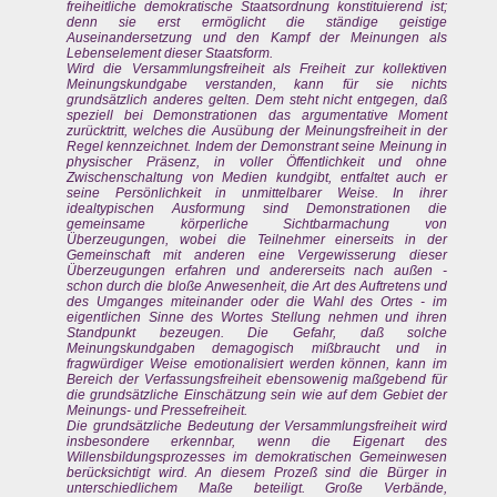
freiheitliche demokratische Staatsordnung konstituierend ist;
denn sie erst ermöglicht die ständige geistige
Auseinandersetzung und den Kampf der Meinungen als
Lebenselement dieser Staatsform.
Wird die Versammlungsfreiheit als Freiheit zur kollektiven
Meinungskundgabe verstanden, kann für sie nichts
grundsätzlich anderes gelten. Dem steht nicht entgegen, daß
speziell bei Demonstrationen das argumentative Moment
zurücktritt, welches die Ausübung der Meinungsfreiheit in der
Regel kennzeichnet. Indem der Demonstrant seine Meinung in
physischer Präsenz, in voller Öffentlichkeit und ohne
Zwischenschaltung von Medien kundgibt, entfaltet auch er
seine Persönlichkeit in unmittelbarer Weise. In ihrer
idealtypischen Ausformung sind Demonstrationen die
gemeinsame körperliche Sichtbarmachung von
Überzeugungen, wobei die Teilnehmer einerseits in der
Gemeinschaft mit anderen eine Vergewisserung dieser
Überzeugungen erfahren und andererseits nach außen -
schon durch die bloße Anwesenheit, die Art des Auftretens und
des Umganges miteinander oder die Wahl des Ortes - im
eigentlichen Sinne des Wortes Stellung nehmen und ihren
Standpunkt bezeugen. Die Gefahr, daß solche
Meinungskundgaben demagogisch mißbraucht und in
fragwürdiger Weise emotionalisiert werden können, kann im
Bereich der Verfassungsfreiheit ebensowenig maßgebend für
die grundsätzliche Einschätzung sein wie auf dem Gebiet der
Meinungs- und Pressefreiheit.
Die grundsätzliche Bedeutung der Versammlungsfreiheit wird
insbesondere erkennbar, wenn die Eigenart des
Willensbildungsprozesses im demokratischen Gemeinwesen
berücksichtigt wird. An diesem Prozeß sind die Bürger in
unterschiedlichem Maße beteiligt. Große Verbände,