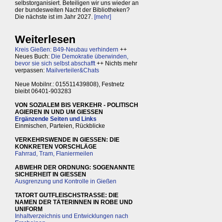
selbstorganisiert. Beteiligen wir uns wieder an
der bundesweiten Nacht der Bibliotheken?
Die nächste ist im Jahr 2027.
[mehr]
Weiterlesen
Kreis Gießen: B49-Neubau verhindern
++
Neues Buch:
Die Demokratie überwinden,
bevor sie sich selbst abschafft
++ Nichts mehr
verpassen:
Mailverteiler&Chats
Neue Mobilnr.: 015511439808), Festnetz
bleibt 06401-903283
VON SOZIALEM BIS VERKEHR - POLITISCH
AGIEREN IN UND UM GIESSEN
Ergänzende Seiten und Links
Einmischen, Parteien, Rückblicke
VERKEHRSWENDE IN GIESSEN: DIE
KONKRETEN VORSCHLÄGE
Fahrrad, Tram, Flaniermeilen
ABWEHR DER ORDNUNG: SOGENANNTE
SICHERHEIT IN GIESSEN
Ausgrenzung und Kontrolle in Gießen
TATORT GUTFLEISCHSTRASSE: DIE
NAMEN DER TÄTERINNEN IN ROBE UND
UNIFORM
Inhaltverzeichnis und Entwicklungen nach