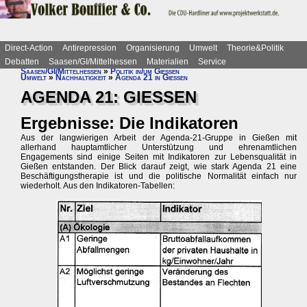
Direct-Action
Antirepression
Organisierung
Umwelt
Theorie&Politik
Debatten
Saasen/GI/Mittelhessen
Materialien
Service
Saasen/GI/Mittelhessen
»
Politik in/um Gießen
Umwelt
»
Nachhaltigkeit
»
Agenda 21 in Gießen
AGENDA 21: GIESSEN
Ergebnisse: Die Indikatoren
Aus der langwierigen Arbeit der Agenda-21-Gruppe in Gießen mit
allerhand hauptamtlicher Unterstützung und ehrenamtlichen
Engagements sind einige Seiten mit Indikatoren zur Lebensqualität in
Gießen entstanden. Der Blick darauf zeigt, wie stark Agenda 21 eine
Beschäftigungstherapie ist und die politische Normalität einfach nur
wiederholt. Aus den Indikatoren-Tabellen: