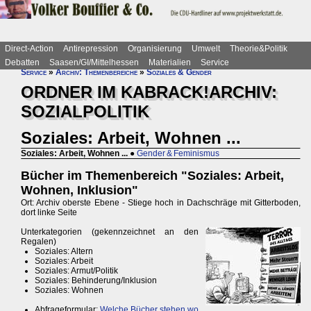
Direct-Action
Antirepression
Organisierung
Umwelt
Theorie&Politik
Debatten
Saasen/GI/Mittelhessen
Materialien
Service
Service
»
Archiv: Themenbereiche
»
Soziales & Gender
ORDNER IM KABRACK!ARCHIV:
SOZIALPOLITIK
Soziales: Arbeit, Wohnen ...
Soziales: Arbeit, Wohnen ...
●
Gender & Feminismus
Bücher im Themenbereich "Soziales: Arbeit,
Wohnen, Inklusion"
Ort: Archiv oberste Ebene - Stiege hoch in Dachschräge mit Gitterboden,
dort linke Seite
Unterkategorien (gekennzeichnet an den
Regalen)
Soziales: Altern
Soziales: Arbeit
Soziales: Armut/Politik
Soziales: Behinderung/Inklusion
Soziales: Wohnen
Abfrageformular:
Welche Bücher stehen wo