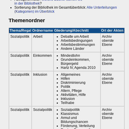
in der Bibliothek
?
Sortierung der Bibliothek im Gesamtüberblick:
Alle Unterteilungen
(Kategorien) im Überblick
Themenordner
Thema/Regal
Ordnername
Gliederung/Abschnitt
Ort der Akten
Sozialpolitik
Arbeit
Debatte um Arbeit
Archiv
Arbeitsbedingungen
oberste
Arbeitsbestimmungen
Ebene
Andere Länder
Sozialpolitik
Einkommen
Mindestlohn
Archiv
Grundeinkommen,
oberste
Bürgergeld
Ebene
Hartz IV, Agenda 2010
Sozialpolitik
Inklusion
Allgemeines
Archiv
Hilfen
oberste
Diskriminierung
Ebene
Politik
Altern, Pflege
Aktivitäten, Hilfe
Inklusion
Teilhabe
Sozialpolitik
Sozialpolitik
Sozialpolitik
Archiv
Klassismus
oberste
Armut und
Ebene
Bildungschancen
Förderung, Verteilung