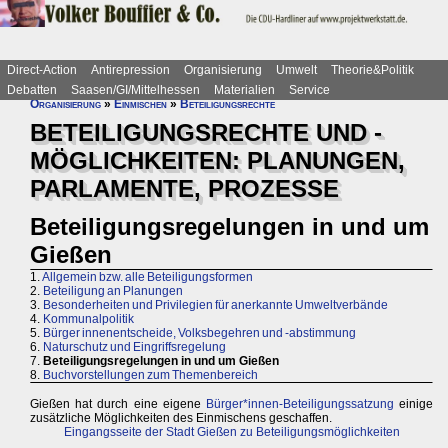
Direct-Action
Antirepression
Organisierung
Umwelt
Theorie&Politik
Debatten
Saasen/GI/Mittelhessen
Materialien
Service
Organisierung
»
Einmischen
»
Beteiligungsrechte
BETEILIGUNGSRECHTE UND -
MÖGLICHKEITEN: PLANUNGEN,
PARLAMENTE, PROZESSE
Beteiligungsregelungen in und um
Gießen
1.
Allgemein bzw. alle Beteiligungsformen
2.
Beteiligung an Planungen
3.
Besonderheiten und Privilegien für anerkannte Umweltverbände
4.
Kommunalpolitik
5.
Bürger innenentscheide, Volksbegehren und -abstimmung
6.
Naturschutz und Eingriffsregelung
7.
Beteiligungsregelungen in und um Gießen
8.
Buchvorstellungen zum Themenbereich
Gießen hat durch eine eigene
Bürger*innen-Beteiligungssatzung
einige
zusätzliche Möglichkeiten des Einmischens geschaffen.
Eingangsseite der Stadt Gießen zu Beteiligungsmöglichkeiten