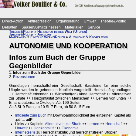
Direct-Action
Antirepression
Organisierung
Umwelt
Theorie&Politik
Debatten
Saasen/GI/Mittelhessen
Materialien
Service
Theorie&Politik
»
Herrschaftsfreie Welt (Utopien)
Theorie&Politik
»
Anarchie
Materialien
»
Einzelne Werke/Reihen
»
Autonomie & Kooperation
AUTONOMIE UND KOOPERATION
Infos zum Buch der Gruppe
Gegenbilder
1.
Infos zum Buch der Gruppe Gegenbilder
2.
Rezensionen
Grundlagen herrschaftsfreier Gesellschaft. Bausteine für eine solche
Utopie werden in getrennten Kapiteln vorgestellt: Herrschaftsgrundlagen
++ Herrschaft erkennen ++ Wirtschaft(en) ohne Herrschaft ++ Alternativen
zur Strafe ++ Horizontalität zwischen Menschen ++ Lernen von unten ++
Emanzipatorische Ökologie. A5, 196 Seiten.
Ab 3 St. 9 Euro, ab 10 St. 7 Euro, ab 50 St. 5 Euro
Infoseite zum Buch
mit Downloadmöglichkeit der einzelnen Kapitel als
.pdf ...
adP
Links zu Kapiteln:
Alternativen zur Strafe
++
Lernen
++
Herrschaft
++
Umwelt
++
Horizontalität
++
Ökonomie
Internetseite
zu Herrschaftskritik und herrschaftsfreien Utopien