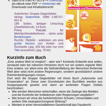
ISBN 978-3-86747-001-8 ++
Download
als eBook oder PDF ++
Infofenster
mit
Downloads und Inhaltsübersicht
AutorInnen: Gruppe Gegenbilder.
Verlag:
SeitenHieb
. ISBN 3-86747-
001-8
196 Seiten, farbiger Umschlag
(Zweifarbdruck), 14 Euro.
Prima Rabatte für
MehrfachbestellerInnen ... siehe unter
Bestellungen ...
Rechts: Titelbild - anklicken, um eine
große Version
von Vorder- und
Rückseite (.jpg, 350 kb) oder nur vom
Titel
anzusehen (.jpg, 78 kb).
Kurzinfo zum Buch
„Eine andere Welt ist möglich“ - aber wie? Konkrete Entwürfe sind selten,
verstaubt oder bei näherem Hinsehen doch nur ein anders regierte Welt.
Eine andere, vor allem eine die Selbstentfaltung der Menschen fördernde
Welt aber setzt nicht andere Regierungen, sondern grundsätzlich andere
Rahmenbedingungen voraus.
Dort setzt die Gruppe Gegenbilder mit ihrem Buch „Autonomie und
Kooperation“ an. Diese zwei Grundsäulen des Buchtitels werden aus
Ausgangspunkt gesetzt und dann an konkreten Fragen Details
beschrieben:
Wie werden Menschen wirtschaften, wenn die Zwänge des Marktes
und die Kontrolle der Institutionen oder Regierungen wegfallen?
Wie lernen wir ohne die herkömmlichen Schulen, Universitäten und
andere Orte zwangdurchzogener Bildung?
Werden in einer herrschaftsfreien Gesellschaft das Faustrecht