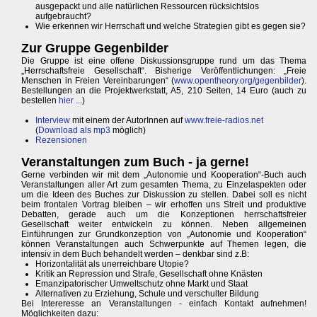
ausgepackt und alle natürlichen Ressourcen rücksichtslos
aufgebraucht?
Wie erkennen wir Herrschaft und welche Strategien gibt es gegen sie?
Zur Gruppe Gegenbilder
Die Gruppe ist eine offene Diskussionsgruppe rund um das Thema
„Herrschaftsfreie Gesellschaft“. Bisherige Veröffentlichungen: „Freie
Menschen in Freien Vereinbarungen“ (
www.opentheory.org/gegenbilder
).
Bestellungen an die Projektwerkstatt, A5, 210 Seiten, 14 Euro (auch zu
bestellen
hier ...
)
Interview
mit einem der AutorInnen auf
www.freie-radios.net
(
Download als mp3
möglich)
Rezensionen
Veranstaltungen zum Buch - ja gerne!
Gerne verbinden wir mit dem „Autonomie und Kooperation“-Buch auch
Veranstaltungen aller Art zum gesamten Thema, zu Einzelaspekten oder
um die Ideen des Buches zur Diskussion zu stellen. Dabei soll es nicht
beim frontalen Vortrag bleiben – wir erhoffen uns Streit und produktive
Debatten, gerade auch um die Konzeptionen herrschaftsfreier
Gesellschaft weiter entwickeln zu können. Neben allgemeinen
Einführungen zur Grundkonzeption von „Autonomie und Kooperation“
können Veranstaltungen auch Schwerpunkte auf Themen legen, die
intensiv in dem Buch behandelt werden – denkbar sind z.B:
Horizontalität als unerreichbare Utopie?
Kritik an Repression und Strafe, Gesellschaft ohne Knästen
Emanzipatorischer Umweltschutz ohne Markt und Staat
Alternativen zu Erziehung, Schule und verschulter Bildung
Bei Intereresse an Veranstaltungen - einfach Kontakt aufnehmen!
Möglichkeiten dazu: