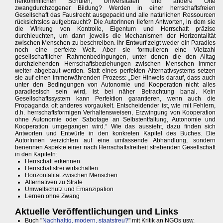
herkömmlichen Schulen, Universitäten und andere Orte
zwangdurchzogener Bildung? Werden in einer herrschaftsfreien
Gesellschaft das Faustrecht ausgepackt und alle natürlichen Ressourcen
rücksichtslos aufgebraucht? Die AutorInnen liefern Antworten, in dem sie
die Wirkung von Kontrolle, Eigentum und Herrschaft präzise
durchleuchten, um dann jeweils die Mechanismen der Horizontalität
zwischen Menschen zu beschreiben. Ihr Entwurf zeigt weder ein Paradies
noch eine perfekte Welt. Aber sie formulieren eine Vielzahl
gesellschaftlicher Rahmenbedingungen, unter denen die den Alltag
durchziehenden Herrschaftsbeziehungen zwischen Menschen immer
weiter abgebaut werden. Statt eines perfekten Alternativsystems setzen
sie auf einen immerwährenden Prozess: „Der Hinweis darauf, dass auch
unter den Bedingungen von Autonomie und Kooperation nicht alles
paradiesisch sein wird, ist bei näher Betrachtung banal. Kein
Gesellschaftssystem kann Perfektion garantieren, wenn auch die
Propaganda oft anderes vorgaukelt. Entscheidender ist, wie mit Fehlern,
d.h. herrschaftsförmigen Verhaltensweisen, Erzwingung von Kooperation
ohne Autonomie oder Sabotage an Selbstentfaltung, Autonomie und
Kooperation umgegangen wird.“ Wie das aussieht, dazu finden sich
Antworten und Entwürfe in den konkreten Kapitel des Buches. Die
AutorInnen verzichten auf eine umfassende Abhandlung, sondern
benennen Aspekte einer nach Herrschaftsfreiheit strebenden Gesellschaft
in den Kapiteln:
Herrschaft erkennen
Herrschaftsfrei wirtschaften
Horizontalität zwischen Menschen
Alternativen zu Strafe
Umweltschutz und Emanzipation
Lernen ohne Zwang
Aktuelle Veröffentlichungen und Links
Buch "
Nachhaltig, modern, staatstreu?
" mit Kritik an NGOs usw.