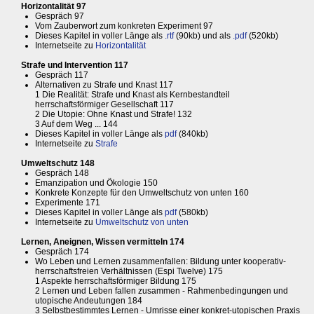
Horizontalität 97
Gespräch 97
Vom Zauberwort zum konkreten Experiment 97
Dieses Kapitel in voller Länge als
.rtf
(90kb) und als
.pdf
(520kb)
Internetseite zu
Horizontalität
Strafe und Intervention 117
Gespräch 117
Alternativen zu Strafe und Knast 117
1 Die Realität: Strafe und Knast als Kernbestandteil
herrschaftsförmiger Gesellschaft 117
2 Die Utopie: Ohne Knast und Strafe! 132
3 Auf dem Weg ... 144
Dieses Kapitel in voller Länge als
pdf
(840kb)
Internetseite zu
Strafe
Umweltschutz 148
Gespräch 148
Emanzipation und Ökologie 150
Konkrete Konzepte für den Umweltschutz von unten 160
Experimente 171
Dieses Kapitel in voller Länge als
pdf
(580kb)
Internetseite zu
Umweltschutz von unten
Lernen, Aneignen, Wissen vermitteln 174
Gespräch 174
Wo Leben und Lernen zusammenfallen: Bildung unter kooperativ-
herrschaftsfreien Verhältnissen (Espi Twelve) 175
1 Aspekte herrschaftsförmiger Bildung 175
2 Lernen und Leben fallen zusammen - Rahmenbedingungen und
utopische Andeutungen 184
3 Selbstbestimmtes Lernen - Umrisse einer konkret-utopischen Praxis