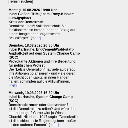
Montag, 10.08.2026 18:00 Uhr
in/bei Gießen, THM (ehem. Roxy-Kino am
Ludwigsplatz)
Kritik der Demokratie
Demokratie heißt Volksherrschaft. Sie
funktioniert also immer über den Bezug auf
einem imaginierten, organischen
"Volkskörper".
[mehr]
Dienstag, 18.08.2026 20:30 Uhr
in/bei Karlsruhe, EndCement/Wald-statt-
Asphalt-Zelt auf dem System Change Camp
(SCC)
Provokante Aktionen und ihre Bedeutung
für politischen Protest
Die "Letzte Generation" hat viele aufgeregt.
Ihre Aktionen polarisieren - und viele derer,
die Macht oder Kapital in ihren Händen
halten, schimpfen auf die Aktivist*innen.
[mehr]
Mittwoch, 19.08.2026 16:30 Uhr
in/bei Karlsruhe, System Change Camp
(SCC)
Demokratie retten oder überwinden?
Ist die Demokratie zu retten? Und wäre das
überhaupt gut? Gerne wird ja Winston
Churchill zitiert, der 1947 sagte: "Demokratie
ist die schlechteste Regierungsform - außer
all den anderen Formen".
[mehr]