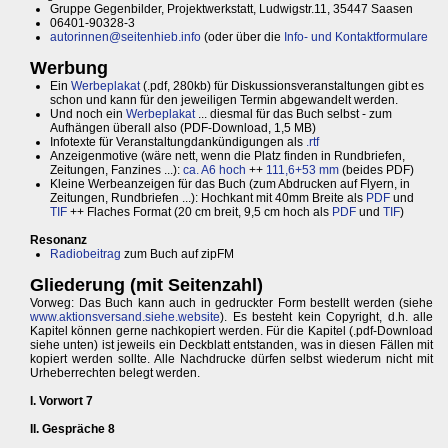
Gruppe Gegenbilder, Projektwerkstatt, Ludwigstr.11, 35447 Saasen
06401-90328-3
autorinnen@seitenhieb.info
(oder über die
Info- und Kontaktformulare
Werbung
Ein
Werbeplakat
(.pdf, 280kb) für Diskussionsveranstaltungen gibt es
schon und kann für den jeweiligen Termin abgewandelt werden.
Und noch ein
Werbeplakat
... diesmal für das Buch selbst - zum
Aufhängen überall also (PDF-Download, 1,5 MB)
Infotexte für Veranstaltungdankündigungen als
.rtf
Anzeigenmotive (wäre nett, wenn die Platz finden in Rundbriefen,
Zeitungen, Fanzines ...):
ca. A6 hoch
++
111,6+53 mm
(beides PDF)
Kleine Werbeanzeigen für das Buch (zum Abdrucken auf Flyern, in
Zeitungen, Rundbriefen ...): Hochkant mit 40mm Breite als
PDF
und
TIF
++ Flaches Format (20 cm breit, 9,5 cm hoch als
PDF
und
TIF
)
Resonanz
Radiobeitrag
zum Buch auf zipFM
Gliederung (mit Seitenzahl)
Vorweg: Das Buch kann auch in gedruckter Form bestellt werden (siehe
www.aktionsversand.siehe.website
). Es besteht kein Copyright, d.h. alle
Kapitel können gerne nachkopiert werden. Für die Kapitel (.pdf-Download
siehe unten) ist jeweils ein Deckblatt entstanden, was in diesen Fällen mit
kopiert werden sollte. Alle Nachdrucke dürfen selbst wiederum nicht mit
Urheberrechten belegt werden.
I. Vorwort 7
II. Gespräche 8