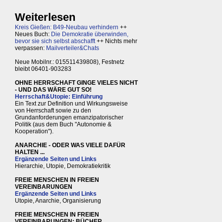
Weiterlesen
Kreis Gießen: B49-Neubau verhindern
++
Neues Buch:
Die Demokratie überwinden,
bevor sie sich selbst abschafft
++ Nichts mehr
verpassen:
Mailverteiler&Chats
Neue Mobilnr.: 015511439808), Festnetz
bleibt 06401-903283
OHNE HERRSCHAFT GINGE VIELES NICHT
- UND DAS WÄRE GUT SO!
Herrschaft&Utopie: Einführung
Ein Text zur Definition und Wirkungsweise
von Herrschaft sowie zu den
Grundanforderungen emanzipatorischer
Politik (aus dem Buch "Autonomie &
Kooperation").
ANARCHIE - ODER WAS VIELE DAFÜR
HALTEN ...
Ergänzende Seiten und Links
Hierarchie, Utopie, Demokratiekritik
FREIE MENSCHEN IN FREIEN
VEREINBARUNGEN
Ergänzende Seiten und Links
Utopie, Anarchie, Organisierung
FREIE MENSCHEN IN FREIEN
VEREINBARUNGEN: BÜCHER,