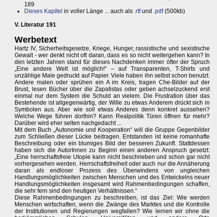
189
Dieses Kapitel
in voller Länge ... auch als
.rtf
und
.pdf
(500kb)
V. Literatur 191
Werbetext
Hartz IV, Sicherheitsgesetze, Kriege, Hunger, rassistische und sexistische
Gewalt - wer denkt nicht oft daran, dass es so nicht weitergehen kann? In
den letzten Jahren stand für dieses Nachdenken immer öfter der Spruch
„Eine andere Welt ist möglich!“ – auf Transparenten, T-Shirts und
unzählige Male gedruckt auf Papier. Viele haben ihn selbst schon benutzt.
Andere malen oder sprühen ein A im Kreis, tragen Che-Bilder auf der
Brust, lesen Bücher über die Zapatistas oder geben achselzuckend erst
einmal nur dem System die Schuld an vielem. Die Frustration über das
Bestehende ist allgegenwärtig, der Wille zu etwas Anderem drückt sich in
Symbolen aus. Aber wie soll etwas Anderes denn konkret aussehen?
Welche Wege führen dorthin? Kann Realpolitik Türen öffnen für mehr?
Darüber wird eher selten nachgedacht ...
Mit dem Buch „Autonomie und Kooperation“ will die Gruppe Gegenbilder
zum Schließen dieser Lücke beitragen. Entstanden ist keine romanhafte
Beschreibung oder ein blumiges Bild der besseren Zukunft. Stattdessen
haben sich die AutorInnen zu Beginn einen anderen Anspruch gesetzt:
„Eine herrschaftsfreie Utopie kann nicht beschrieben und schon gar nicht
vorhergesehen werden. Herrschaftsfreiheit oder auch nur die Annäherung
daran als endloser Prozess des Überwindens von ungleichen
Handlungsmöglichkeiten zwischen Menschen und des Entwickelns neuer
Handlungsmöglichkeiten insgesamt wird Rahmenbedingungen schaffen,
die sehr fern sind den heutigen Verhältnissen.“
Diese Rahmenbedingungen zu beschreiben, ist das Ziel: Wie werden
Menschen wirtschaften, wenn die Zwänge des Marktes und die Kontrolle
der Institutionen und Regierungen wegfallen? Wie lernen wir ohne die