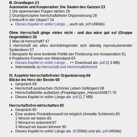
III. Grundlagen 23
Autonomie und Kooperation: Die Säulen des Ganzen 23
1 Die spannenden Fragen stellen 26
2 Grundprinzipien herrschaftsfreier Organisierung 28
3 Ankunft in der Utopie? 34
Dieses Kapitel in voller Länge ...
auch als
.pdf
(490kb)
Ohne Herrschaft ginge vieles nicht - und das wäre gut so! (Gruppe
Gegenbilder) 38
1 Was ist Herrschaft? 47
2 Herrschaft als alles durchdringender, sich ständig reproduzierender
Systemkern 57
3 Beispiele für eine konkrete Politik der Förderung von Kooperation 61
4 Praktische Formen von Widerstand 65
Dieses Kapitel in voller Länge ...
++ Download als
.pdf
(2,3 MB)
Internetseite zu
Herrschaft und Herrschaftsfreiheit
IV. Aspekte herrschaftsfreier Organisierung 68
Blicke ins Herz der Bestie 68
Gespräch 68
Herrschaft ausmachen (Schöner Leben Göttingen) 68
Herrschaftsbrille aufsetzen (Projektgruppe „HierarchNIE!“) 76
Dieses Kapitel in voller Länge als
.pdf
(1,7 MB)
Herrschaftsfrei wirtschaften 85
Gespräch 85
Eine andere Produktionswelt ist möglich (Annette Schlemm) 85
1 Wovon wir leben 85
2 Worauf es ankommt 87
3 Worauf wir bauen können 90
Dieses Kapitel in voller Länge als
.rtf
(50kb) und als
.pdf
(460kb)