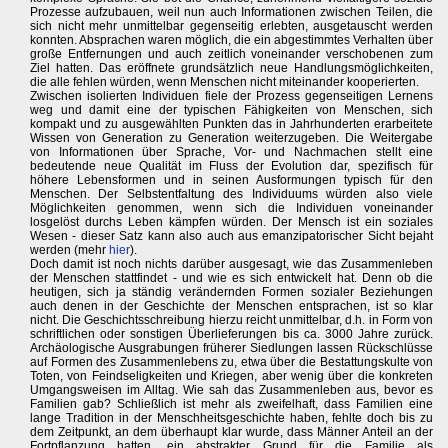
Prozesse aufzubauen, weil nun auch Informationen zwischen Teilen, die
sich nicht mehr unmittelbar gegenseitig erlebten, ausgetauscht werden
konnten. Absprachen waren möglich, die ein abgestimmtes Verhalten über
große Entfernungen und auch zeitlich voneinander verschobenen zum
Ziel hatten. Das eröffnete grundsätzlich neue Handlungsmöglichkeiten,
die alle fehlen würden, wenn Menschen nicht miteinander kooperierten.
Zwischen isolierten Individuen fiele der Prozess gegenseitigen Lernens
weg und damit eine der typischen Fähigkeiten von Menschen, sich
kompakt und zu ausgewählten Punkten das in Jahrhunderten erarbeitete
Wissen von Generation zu Generation weiterzugeben. Die Weitergabe
von Informationen über Sprache, Vor- und Nachmachen stellt eine
bedeutende neue Qualität im Fluss der Evolution dar, spezifisch für
höhere Lebensformen und in seinen Ausformungen typisch für den
Menschen. Der Selbstentfaltung des Individuums würden also viele
Möglichkeiten genommen, wenn sich die Individuen voneinander
losgelöst durchs Leben kämpfen würden. Der Mensch ist ein soziales
Wesen - dieser Satz kann also auch aus emanzipatorischer Sicht bejaht
werden (mehr
hier
).
Doch damit ist noch nichts darüber ausgesagt, wie das Zusammenleben
der Menschen stattfindet - und wie es sich entwickelt hat. Denn ob die
heutigen, sich ja ständig verändernden Formen sozialer Beziehungen
auch denen in der Geschichte der Menschen entsprachen, ist so klar
nicht. Die Geschichtsschreibung hierzu reicht unmittelbar, d.h. in Form von
schriftlichen oder sonstigen Überlieferungen bis ca. 3000 Jahre zurück.
Archäologische Ausgrabungen früherer Siedlungen lassen Rückschlüsse
auf Formen des Zusammenlebens zu, etwa über die Bestattungskulte von
Toten, von Feindseligkeiten und Kriegen, aber wenig über die konkreten
Umgangsweisen im Alltag. Wie sah das Zusammenleben aus, bevor es
Familien gab? Schließlich ist mehr als zweifelhaft, dass Familien eine
lange Tradition in der Menschheitsgeschichte haben, fehlte doch bis zu
dem Zeitpunkt, an dem überhaupt klar wurde, dass Männer Anteil an der
Fortpflanzung hatten, ein abstrakter Grund für die Familie als