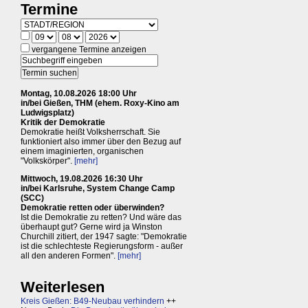
Termine
vergangene Termine anzeigen
Montag, 10.08.2026 18:00 Uhr
in/bei Gießen, THM (ehem. Roxy-Kino am
Ludwigsplatz)
Kritik der Demokratie
Demokratie heißt Volksherrschaft. Sie
funktioniert also immer über den Bezug auf
einem imaginierten, organischen
"Volkskörper".
[mehr]
Mittwoch, 19.08.2026 16:30 Uhr
in/bei Karlsruhe, System Change Camp
(SCC)
Demokratie retten oder überwinden?
Ist die Demokratie zu retten? Und wäre das
überhaupt gut? Gerne wird ja Winston
Churchill zitiert, der 1947 sagte: "Demokratie
ist die schlechteste Regierungsform - außer
all den anderen Formen".
[mehr]
Weiterlesen
Kreis Gießen: B49-Neubau verhindern
++