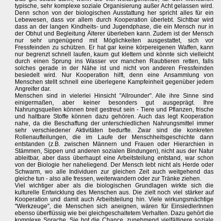
typische, sehr komplexe soziale Organisierung außer Acht gelassen wird.
Denn schon von der biologischen Ausstattung her spricht alles für ein
Lebewesen, dass vor allem durch Kooperation überlebt. Sichtbar wird
dass an der langen Kindheits- und Jugendphase, die ein Mensch nur in
der Obhut und Begleitung Älterer überleben kann. Zudem ist der Mensch
nur sehr ungenügend mit Möglichkeiten ausgestattet, sich vor
Fressfeinden zu schützen. Er hat gar keine körpereigenen Waffen, kann
nur begrenzt schnell laufen, kaum gut klettern und könnte sich vielleicht
durch einen Sprung ins Wasser vor manchen Raubtieren retten, falls
solches gerade in der Nähe ist und nicht von anderen Fressfeinden
besiedelt wird. Nur Kooperation hilft, denn eine Ansammlung von
Menschen stellt schnell eine überlegene Kampfeinheit gegenüber jedem
Angreifer dar.
Menschen sind in vielerlei Hinsicht "Allrounder". Alle ihre Sinne sind
einigermaßen, aber keiner besonders gut ausgeprägt. Ihre
Nahrungsquellen können breit gestreut sein - Tiere und Pflanzen, frische
und haltbare Stoffe können dazu gehören. Auch das legt Kooperation
nahe, da die Beschaffung der unterschiedlichen Nahrungsmittel immer
sehr verschiedener Aktivitäten bedurfte. Zwar sind die konkreten
Rollenaufteilungen, die im Laufe der Menschheitsgeschichte dann
entstanden (z.B. zwischen Männern und Frauen oder Hierarchien in
Stämmen, Sippen und anderen sozialen Bindungen), nicht aus der Natur
ableitbar, aber dass überhaupt eine Arbeitsteilung entstand, war schon
von der Biologie her naheliegend. Der Mensch lebt nicht als Herde oder
Schwarm, wo alle Individuen zur gleichen Zeit auch weitgehend das
gleiche tun - also alle fressen, weiterwandern oder zur Tränke ziehen.
Viel wichtiger aber als die biologischen Grundlagen wirkte sich die
kulturelle Entwicklung des Menschen aus. Die zielt noch viel stärker auf
Kooperation und damit auch Arbeitsteilung hin. Viele wirkungsmächtige
"Werkzeuge", die Menschen sich aneignen, wären für EinsiedlerInnen
ebenso überflüssig wie bei gleichgeschaltetem Verhalten. Dazu gehört die
komplexe Sprache. Sie bot die Chance, zunehmend vielfältigere soziale