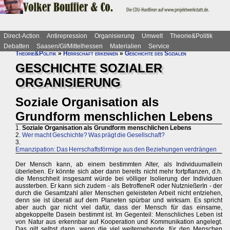
Direct-Action
Antirepression
Organisierung
Umwelt
Theorie&Politik
Debatten
Saasen/GI/Mittelhessen
Materialien
Service
Theorie&Politik
»
Herrschaft erkennen
»
Geschichte des Sozialen
GESCHICHTE SOZIALER
ORGANISIERUNG
Soziale Organisation als
Grundform menschlichen Lebens
1.
Soziale Organisation als Grundform menschlichen Lebens
2.
Wer macht Geschichte? Was prägt die Gesellschaft?
3.
Emanzipation: Das Herrschaftsförmige aus den Beziehungen verdrängen
Der Mensch kann, ab einem bestimmten Alter, als Individuumallein
überleben. Er könnte sich aber dann bereits nicht mehr fortpflanzen, d.h.
die Menschheit insgesamt würde bei völliger Isolierung der Individuen
aussterben. Er kann sich zudem - als BetroffeneR oder NutznießerIn - der
durch die Gesamtzahl aller Menschen geleisteten Arbeit nicht entziehen,
denn sie ist überall auf dem Planeten spürbar und wirksam. Es spricht
aber auch gar nicht viel dafür, dass der Mensch für das einsame,
abgekoppelte Dasein bestimmt ist. Im Gegenteil: Menschliches Leben ist
von Natur aus erkennbar auf Kooperation und Kommunikation angelegt.
Das gilt selbst dann, wenn die viel weitergehende, für den Menschen