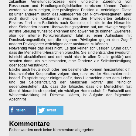
zukünftige Verteilungsprozesse eine ungleiche Zuordnung von
Ressourcen und Handlungsmöglichkeiten erreichen können. Zudem
werden sie dazu neigen, ihre privilegierte Position zu verteidigen. Diese
ist unter anderem durch das Aufbegehren der Nicht-Privilegierten, aber
auch durch die Konkurrenz zwischen den Privilegierten gefährdet.
Ersteres führt zum Bedürfnis nach Kontrolle, d.h. die in der Hierarchie
oben Stehenden bauen Überwachungssysteme auf, um etwaige Angriffe
auf ihre Stellung frühzeitig erkennen und abwehren zu können. Zweiteres,
also der interne Konkurrenzkampf führt zu einer Aufrüstung mit
Durchsetzungsmitteln, um die eigenen Privilegien gegen den Zugriff
anderer Privilegierter verteidigen oder ausbauen zu können.
Notwendig wäre das alles nicht. Es gibt keinen schlüssigen Grund dafür,
dass die Menschheit Hierarchien bräuchte. Sie sind entstanden (wodurch,
ist nicht abschließend und erst recht nicht in allen Details geklärt) und
schufen dann, als sie bestanden, eine Tendenz zur Selbstverfestigung
oder sogar Verstärkung.
Etliche auch heute noch oder neu bestehende Formen horizontaler, d.h.
hierarchiefreier Kooperation zeigen aber, dass es der Hierarchien nicht
bedarf. Es spricht sogar einiges dafür, dass Hierarchien eher dem Leben
und der Selbstentfaltung der Menschen konträr und feindlich
gegenüberstehen, d.h. dass die Tatsache, dass die Menschheit fast
überall hierarchisch operiert, ein wichtiger Hemmschuh für Fortschritt und
Weiterentwicklung ist. Dieseszu klären, ist Aufgabe der folgenden
Abschnitte.
Kommentare
Bisher wurden noch keine Kommentare abgegeben.