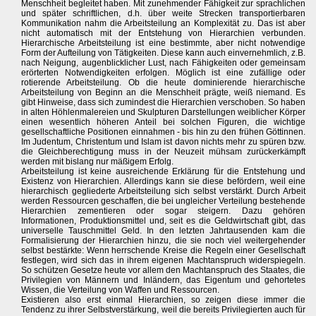
Menschheit begleitet haben. Mit zunehmender Fähigkeit zur sprachlichen
und später schriftlichen, d.h. über weite Strecken transportierbaren
Kommunikation nahm die Arbeitsteilung an Komplexität zu. Das ist aber
nicht automatisch mit der Entstehung von Hierarchien verbunden.
Hierarchische Arbeitsteilung ist eine bestimmte, aber nicht notwendige
Form der Aufteilung von Tätigkeiten. Diese kann auch einvernehmlich, z.B.
nach Neigung, augenblicklicher Lust, nach Fähigkeiten oder gemeinsam
erörterten Notwendigkeiten erfolgen. Möglich ist eine zufällige oder
rotierende Arbeitsteilung. Ob die heute dominierende hierarchische
Arbeitsteilung von Beginn an die Menschheit prägte, weiß niemand. Es
gibt Hinweise, dass sich zumindest die Hierarchien verschoben. So haben
in alten Höhlenmalereien und Skulpturen Darstellungen weiblicher Körper
einen wesentlich höheren Anteil bei solchen Figuren, die wichtige
gesellschaftliche Positionen einnahmen - bis hin zu den frühen Göttinnen.
Im Judentum, Christentum und Islam ist davon nichts mehr zu spüren bzw.
die Gleichberechtigung muss in der Neuzeit mühsam zurückerkämpft
werden mit bislang nur mäßigem Erfolg.
Arbeitsteilung ist keine ausreichende Erklärung für die Entstehung und
Existenz von Hierarchien. Allerdings kann sie diese befördern, weil eine
hierarchisch gegliederte Arbeitsteilung sich selbst verstärkt. Durch Arbeit
werden Ressourcen geschaffen, die bei ungleicher Verteilung bestehende
Hierarchien zementieren oder sogar steigern. Dazu gehören
Informationen, Produktionsmittel und, seit es die Geldwirtschaft gibt, das
universelle Tauschmittel Geld. In den letzten Jahrtausenden kam die
Formalisierung der Hierarchien hinzu, die sie noch viel weitergehender
selbst bestärkte: Wenn herrschende Kreise die Regeln einer Gesellschaft
festlegen, wird sich das in ihrem eigenen Machtanspruch widerspiegeln.
So schützen Gesetze heute vor allem den Machtanspruch des Staates, die
Privilegien von Männern und Inländern, das Eigentum und gehortetes
Wissen, die Verteilung von Waffen und Ressourcen.
Existieren also erst einmal Hierarchien, so zeigen diese immer die
Tendenz zu ihrer Selbstverstärkung, weil die bereits Privilegierten auch für