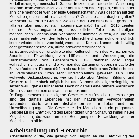
Fortpflanzungsgemeinschaft. Gab es trotzdem, auf erotischer Anziehung
fußende, feste Zweierkisten? Oder dominierten eher Sippen, Stämme oder
ähnliche mehr oder weniger feste Gemeinschaften? Was geschah mit den
Menschen, die es dort nicht aushielten? Oder die als untragbar galten?
Wie scharf waren die Grenzen zwischen den Gemeinschaften gezogen -
falls es überhaupt so starr abgegrenzte gab? Im Jahr 2010 zeigten
mehrere Forschungsarbeiten, dass etliche Teile des heutigen
menschlichen Genoms vom Neandertaler stammen dürften, d.h. die sich
auseinanderentwickelnden Teile der Menschheit haben sich offensichtlich
immer wieder schnell vermischt, wenn sie in Kontakt kamen - ob freiwillig
oder gezwungenermaßen, dürfte schwer feststellbar sein.
Es ist angesichts der fortschreitenden Kulturtechniken des Menschen wie
Sprache,die Entwicklung von Hilfsmitteln und Werkzeugen, die
Haltbarmachung von Lebensmitteln usw. denkbar oder sogar
wahrscheinlich, dass sich die Formen des Zusammenlebens im Laufe der
Zeit veränderten. Ebenso dürften sie auch innerhalb eines Zeitabschnittes
an verschiedenen Orten recht unterschiedlich gewesen sein. Eine
weltweite Diskurssteuerung, wie sie heute über Medien, Bildung und
Gesetze recht einfach möglich ist und Normen als allgemeingültig zu
setzen weiß, gab es früher nicht. Doch ob daraus eine buntere Vielfalt von
Organisierungsformen entstand, ist unbekannt.
Je länger mensch in die eigene Geschichte zurückschaut, desto enger
sind die damals Lebenden mit den natürlichen Verwobenheiten
verbunden, desto weniger abstrahierten sie ihr Leben und ihre
Umweltbedingungen. Die Geschichte der Menschen ist ein prägnantes
Beispiel für die Entwicklung des Lebendigen unter Schaffung immer neuer
Möglichkeiten, die wiederum die Bedingung der Entwicklung weiterer
Möglichkeiten bildet.
Arbeitsteilung und Hierarchie
Arbeitsteilung dürfte, wie gezeigt, von Beginn an die Entwicklung der