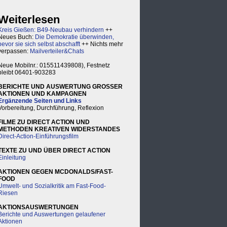
Weiterlesen
Kreis Gießen: B49-Neubau verhindern
++
Neues Buch:
Die Demokratie überwinden,
bevor sie sich selbst abschafft
++ Nichts mehr
verpassen:
Mailverteiler&Chats
Neue Mobilnr.: 015511439808), Festnetz
bleibt 06401-903283
BERICHTE UND AUSWERTUNG GROSSER
AKTIONEN UND KAMPAGNEN
Ergänzende Seiten und Links
Vorbereitung, Durchführung, Reflexion
FILME ZU DIRECT ACTION UND
METHODEN KREATIVEN WIDERSTANDES
Direct-Action-Einführungsfilm
TEXTE ZU UND ÜBER DIRECT ACTION
Einleitung
AKTIONEN GEGEN MCDONALDS/FAST-
FOOD
Umwelt- und Sozialkritik am Fast-Food-
Riesen
AKTIONSAUSWERTUNGEN
Berichte und Auswertungen gelaufener
Aktionen