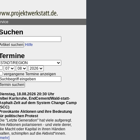
rvice
Suchen
Hilfe
Termine
vergangene Termine anzeigen
Dienstag, 18.08.2026 20:30 Uhr
in/bei Karlsruhe, EndCement/Wald-statt-
Asphalt-Zelt auf dem System Change Camp
(SCC)
Provokante Aktionen und ihre Bedeutung
für politischen Protest
Die "Letzte Generation" hat viele aufgeregt.
Ihre Aktionen polarisieren - und viele derer,
die Macht oder Kapital in ihren Händen
halten, schimpfen auf die Aktivist*innen.
[mehr]