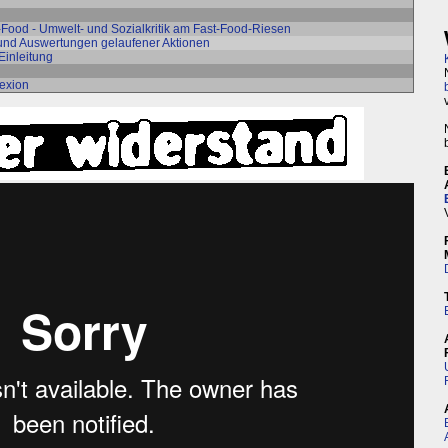
Food - Umwelt- und Sozialkritik am Fast-Food-Riesen
 und Auswertungen gelaufener Aktionen
 Einleitung
lexion