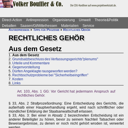
Direct-Action
Antirepression
Organisierung
Umwelt
Theorie&Politik
Debatten
Saasen/GI/Mittelhessen
Materialien
Service
Antirepression
»
Tipps für Prozesse
»
Rechtliches Gehör
RECHTLICHES GEHÖR
Aus dem Gesetz
1.
Aus dem Gesetz
2.
Grundsatzbeschluss des Verfassungsgerichts"plenums"
3.
Urteile und Kommentare
4.
Gegenvorstellung
5.
Dürfen Angeklagte rausgeworfen werden?
6.
Rechtsschutzprobleme bei "Sicherheitseingriffen"
7.
Kosten
8.
Links
Art. 103, Abs. 1 GG: Vor Gericht hat jedermann Anspruch auf
rechtliches Gehör.
§ 33, Abs. 2 Strafprozeßordnung: Eine Entscheidung des Gerichts, die
außerhalb einer Hauptverhandlung ergeht, wird nach schriftlicher oder
mündlicher Erklärung der Staatsanwaltschaft erlassen.
§ 33, Abs. 3: Bei einer in Absatz 2 bezeichneten Entscheidung ist ein
anderer Beteiligter zu hören, bevor zu seinem Nachteil Tatsachen oder
Beweisergebnisse, zu denen er noch nicht gehört wroden ist, verwertet
werden.