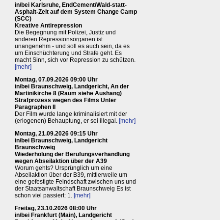
in/bei Karlsruhe, EndCement/Wald-statt-
Asphalt-Zelt auf dem System Change Camp
(SCC)
Kreative Antirepression
Die Begegnung mit Polizei, Justiz und
anderen Repressionsorganen ist
unangenehm - und soll es auch sein, da es
um Einschüchterung und Strafe geht. Es
macht Sinn, sich vor Repression zu schützen.
[mehr]
Montag, 07.09.2026 09:00 Uhr
in/bei Braunschweig, Landgericht, An der
Martinikirche 8 (Raum siehe Aushang)
Strafprozess wegen des Films Unter
Paragraphen II
Der Film wurde lange kriminalisiert mit der
(erlogenen) Behauptung, er sei illegal.
[mehr]
Montag, 21.09.2026 09:15 Uhr
in/bei Braunschweig, Landgericht
Braunschweig
Wiederholung der Berufungsverhandlung
wegen Abseilaktion über der A39
Worum gehts? Ursprünglich um eine
Abseilaktion über der B39, mittlerweile um
eine gefestigte Feindschaft zwischen uns und
der Staatsanwaltschaft Braunschweig Es ist
schon viel passiert: 1.
[mehr]
Freitag, 23.10.2026 08:00 Uhr
in/bei Frankfurt (Main), Landgericht