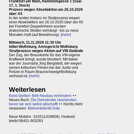
Frankfurt am Main, Hammelsgasse 1 (Saal
17, 1. Stock)
Prozess wegen Abseilaktion am 26.10.2020
über A5
In der ersten Instanz im Strafprozess wegen
einer Abseilaktion am 26.10.2020 über der A5
bei Frankfurt Zeppelinheim wurden
drakonische Strafen verhängt - bis zu neun
Monaten Haft (auf Bewährung).
[mehr]
Mittwoch, 11.11.2026 11:30 Uhr
in/bei Wolfsburg, Amtsgericht Wolfsburg
Strafprozess wegen Aktion auf VW-Gelände
Der Zug, der Braunkohle für das VW-eigene
Kraftwerk bringt, wurde blockiert. Mit dabei
war der Journalist Jörg Bergstedt, der wegen
seinen kritischen Filmen bei der Justiz und
Polizei in Raum Braunschweig/Wolfsburg
verhasst ist.
[mehr]
Weiterlesen
Kreis Gießen: B49-Neubau verhindern
++
Neues Buch:
Die Demokratie überwinden,
bevor sie sich selbst abschafft
++ Nichts mehr
verpassen:
Mailverteiler&Chats
Neue Mobilnr.: 015511439808), Festnetz
bleibt 06401-903283