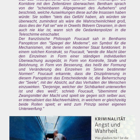
Korridore mit den Zellentüren überwachen. Bentham sprach
von der "scheinbaren Allgegenwart des Aufsehers" und
beschrieb, welche Auswirkungen diese auf die Insassen haben
würde: Sie sollten "stets das Gefühl haben, als würden sie
überwacht, zumindest als wäre die Wahrscheinlichkeit groß,
dass dies der Fall sei" wie in Orwells fiktivem Ozeanien, in dem
auch nie klar ist, wann sich die Gedankenpolizei in die
Teleschirme einschaltet.
Der französische Philosoph Foucault sah in Benthams
Panopticon den "Spiegel der Moderne", ein Symbol für die
Mechanismen, mit denen ein moderner Staat funktioniert. In
einem solchen Konstrukt, so Foucault, "werde die Macht über
den Einzelnen in Form einer ständigen individuellen
Überwachung ausgeübt, in Form von Kontrolle, Strafe und
Belohnung, in Form von Besserung, das heißt der Formung
und Veränderung des Einzelnen im Sinne bestimmter
Normen". Foucault erkannte, dass die Disziplinierung in
diesem Panopticon das Entscheidende ist, die Beherrschung
der "Seele", mit der Absicht, auf das Verhalten der Menschen
einzuwirken. "Derjenige, welcher der Sichtbarkeit unterworfen
ist und dies weiß", schrieb Foucault, "übernimmt die
Zwangsmittel der Macht und spielt sie gegen sich selber aus;
er internalisiert das Machtverhältnis, in welchem er gleichzeitig
beide Rollen spielt; er wird zum Prinzip seiner eigenen
Unterwerfung."