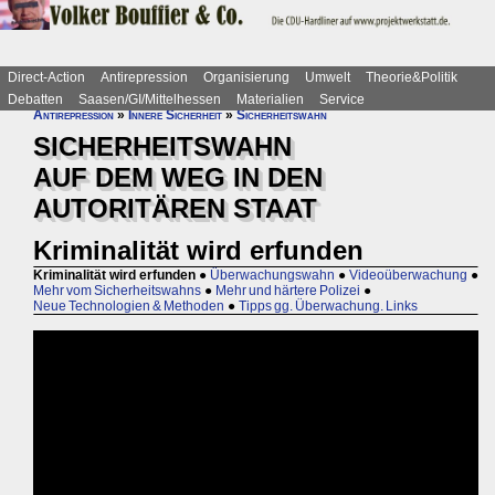
Direct-Action
Antirepression
Organisierung
Umwelt
Theorie&Politik
Debatten
Saasen/GI/Mittelhessen
Materialien
Service
Antirepression
»
Innere Sicherheit
»
Sicherheitswahn
SICHERHEITSWAHN
AUF DEM WEG IN DEN
AUTORITÄREN STAAT
Kriminalität wird erfunden
Kriminalität wird erfunden
●
Überwachungswahn
●
Videoüberwachung
●
Mehr vom Sicherheitswahns
●
Mehr und härtere Polizei
●
Neue Technologien & Methoden
●
Tipps gg. Überwachung. Links