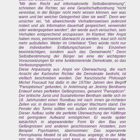
"Mit dem Recht auf informationelle Selbstbestimmung",
schrieben die Richter, sei eine Gesellschaftsordnung "nicht
vereinbar, in der Bürger nicht mehr wissen können, wer was
wann und bei welcher Gelegenheit über sie weiß". Denn wer
unsicher sei, "ob abweichende Verhaltensweisen jederzeit
notiert und als Information dauerhaft gespeichert, verwendet
oder weitergegeben werden", der werde auch versuchen, sein
Verhalten entsprechend anzupassen. Im Klartext: Wer Angst
haben muss, permanent überwacht zu werden, traut sich nicht
mehr aufzufallen. Weiter im Urteilstext: "Dies würde nicht nur
die individuellen Entfaltungschancen des Einzelnen
beeinträchtigen, sondern auch das Gemeinwohl." Denn
Selbstbestimmung der Bürger sei eine der wichtigsten
Voraussetzungen für eine funktionierende Demokratie, so das
Verfassungsgericht.
Diese Anpassung aus Angst vor Überwachung, die nach
Ansicht der Karlsruher Richter die Demokratie bedroht, ist
vielfach beschrieben worden. Der französische Philosoph
Michel Foucault hat dafür in der 1970er Jahren den Begriff
"Panoptismus" gefunden, in Anlehnung an Jeremy Benthams
Entwurf eines perfekten Gefängnisses, genannt "Panopticon".
Der britische Jurist und Sozialreformer Bentham stellte sich im
18. Jahrhundert einen Rundbau mit nach innen ge-richteten
Zellen vor, in dessen Mitte ein einziger Wachturm stand. Die
Fenster des Turms sollten von außen nicht einsehbar sein.
Dieser Aufbau sollte die perfekte Überwachung der Häftlinge
mit geringstem Aufwand ermöglichen. Er wurde später
tatsächlich in abgewandelter Form für den Bau von
Gefängnissen und anderen geschlossenen Anstalten, zum
Beispiel Psychiatrien, übernommen: Das sogenannte
Pennsylvania Modell ist als Kreuzbau angelegt, in der Mitte
sitzt das Wachpersonal und kann in allen Richtungen die