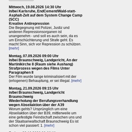
Mittwoch, 19.08.2026 14:30 Uhr
in/bei Karlsruhe, EndCement/Wald-statt-
Asphalt-Zelt auf dem System Change Camp
(SCC)
Kreative Antirepression
Die Begegnung mit Polizei, Justiz und
anderen Repressionsorganen ist
unangenehm - und soll es auch sein, da es
um Einschüchterung und Strafe geht. Es
macht Sinn, sich vor Repression zu schützen.
[mehr]
Montag, 07.09.2026 09:00 Uhr
in/bei Braunschweig, Landgericht, An der
Martinikirche 8 (Raum siehe Aushang)
Strafprozess wegen des Films Unter
Paragraphen II
Der Film wurde lange kriminalisiert mit der
(erlogenen) Behauptung, er sei illegal.
[mehr]
Montag, 21.09.2026 09:15 Uhr
in/bei Braunschweig, Landgericht
Braunschweig
Wiederholung der Berufungsverhandlung
wegen Abseilaktion über der A39
Worum gehts? Ursprünglich um eine
Abseilaktion über der B39, mittlerweile um
eine gefestigte Feindschaft zwischen uns und
der Staatsanwaltschaft Braunschweig Es ist
schon viel passiert: 1.
[mehr]