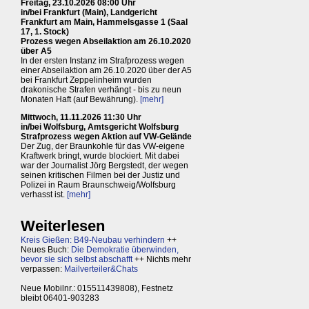
Freitag, 23.10.2026 08:00 Uhr
in/bei Frankfurt (Main), Landgericht
Frankfurt am Main, Hammelsgasse 1 (Saal
17, 1. Stock)
Prozess wegen Abseilaktion am 26.10.2020
über A5
In der ersten Instanz im Strafprozess wegen
einer Abseilaktion am 26.10.2020 über der A5
bei Frankfurt Zeppelinheim wurden
drakonische Strafen verhängt - bis zu neun
Monaten Haft (auf Bewährung).
[mehr]
Mittwoch, 11.11.2026 11:30 Uhr
in/bei Wolfsburg, Amtsgericht Wolfsburg
Strafprozess wegen Aktion auf VW-Gelände
Der Zug, der Braunkohle für das VW-eigene
Kraftwerk bringt, wurde blockiert. Mit dabei
war der Journalist Jörg Bergstedt, der wegen
seinen kritischen Filmen bei der Justiz und
Polizei in Raum Braunschweig/Wolfsburg
verhasst ist.
[mehr]
Weiterlesen
Kreis Gießen: B49-Neubau verhindern
++
Neues Buch:
Die Demokratie überwinden,
bevor sie sich selbst abschafft
++ Nichts mehr
verpassen:
Mailverteiler&Chats
Neue Mobilnr.: 015511439808), Festnetz
bleibt 06401-903283