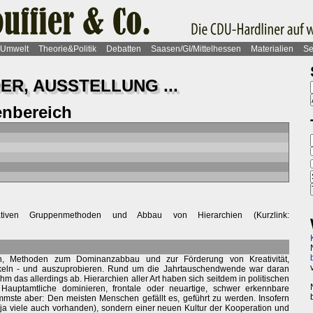
Umwelt
Theorie&Politik
Debatten
Saasen/GI/Mittelhessen
Materialien
Se
ER, AUSSTELLUNG ...
nbereich
tiven Gruppenmethoden und Abbau von Hierarchien (Kurzlink:
an, Methoden zum Dominanzabbau und zur Förderung von Kreativität,
keln - und auszuprobieren. Rund um die Jahrtauschendwende war daran
m das allerdings ab. Hierarchien aller Art haben sich seitdem in politischen
Hauptamtliche dominieren, frontale oder neuartige, schwer erkennbare
mste aber: Den meisten Menschen gefällt es, geführt zu werden. Insofern
ja viele auch vorhanden), sondern einer neuen Kultur der Kooperation und