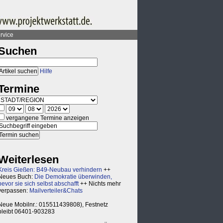
rvice
Suchen
Hilfe
Termine
vergangene Termine anzeigen
Weiterlesen
Kreis Gießen: B49-Neubau verhindern
++
Neues Buch:
Die Demokratie überwinden,
bevor sie sich selbst abschafft
++ Nichts mehr
verpassen:
Mailverteiler&Chats
Neue Mobilnr.: 015511439808), Festnetz
bleibt 06401-903283