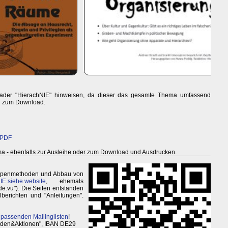
ader "HierachNIE" hinweisen, da dieser das gesamte Thema umfassend
nd zum Download.
 PDF
 - ebenfalls zur Ausleihe oder zum Download und Ausdrucken.
ruppenmethoden und Abbau von
IE.siehe.website
, ehemals
e.vu"). Die Seiten entstanden
berichten und "Anleitungen".
 passenden Mailinglisten
!
enden&Aktionen", IBAN DE29