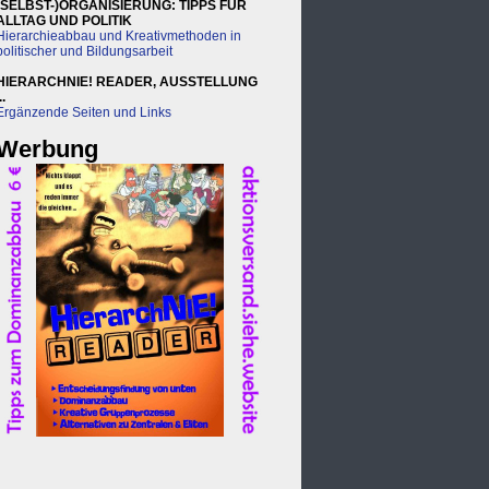
(SELBST-)ORGANISIERUNG: TIPPS FÜR
ALLTAG UND POLITIK
Hierarchieabbau und Kreativmethoden in
politischer und Bildungsarbeit
HIERARCHNIE! READER, AUSSTELLUNG
..
Ergänzende Seiten und Links
Werbung