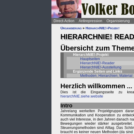
Direct-Action
Antirepression
Organisierung
Organisierung
»
HierarchNIE!-Projekt
HIERARCHNIE! READ
Übersicht zum Theme
HierarchNIE!-Projekt
Hauptseiten
HierarchNIE!-Reader
HierarchNIE!-Ausstellung
Ergänzende Seiten und Links
Methoden, Hierarchien, Material
Herzlich willkommen ...
Dies ist die Eingangsseite zu krea
hierarchNIE.siehe.website
Intro
Jahrelang werkelten Projektgruppen dar
Kommunikation und Kooperation zu entwic
auch viel Interesse, in den Jahren danach nah
Bewegungen wieder stärker ausgebreitet. 
Steuerungsmethoden sind Alltag. Das Schlim
braucht es keiner neuen Methoden (da sind 