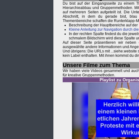
Du bist auf der Eingangsseite zu einem T
Hierarchieabbau und Gruppenmethoden. Mit e
auf mehreren Seiten aufgeteilt ist. Die Un
Abschnitt, in dem du gerade bist, blau
Themenbereiche schaffen die Runterklapp-
Beschreibung der Hauptbereiche auf der
Kleine Anleitung zur Navigation durch die
In der rechten Spalte findest du die je
schmalem Bildschirm wird diese Spalte u
Auf dieser Seite präsentieren wir neben
ausgewählte andere Informationen und Ange
Und übrigens: Die URLs mit ...siehe.website
kein Label enthalten. Mit ihnen kommst du d
Unsere Filme zum Thema
Wir haben viele Videos gesammelt und auch s
für kreative Gruppenmethoden.
Playlist zu Organ