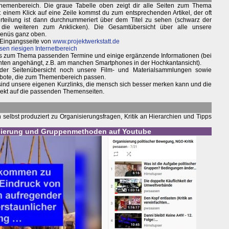
hemenbereich. Die graue Tabelle oben zeigt dir alle Seiten zum Thema
inem Klick auf eine Zeile kommst du zum entsprechenden Artikel, der oft
terteilung ist dann durchnummeriert über dem Titel zu sehen (schwarz der
 die weiteren zum Anklicken). Die Gesamtübersicht über alle unsere
Menüs ganz oben.
 Eingangsseite von
www.projektwerkstatt.de
sen riesigen Internetbereich
weils zum Thema passenden Termine und einige ergänzende Informationen (bei
nten angehängt, z.B. am manchen Smartphones in der Hochkantansicht).
 der Seitenübersicht noch unsere Film- und Materialsammlungen sowie
bote, die zum Themenbereich passen.
 sind unsere eigenen Kurzlinks, die mensch sich besser merken kann und die
irekt auf die passenden Themenseiten.
elbst produziert zu Organisierungsfragen, Kritik an Hierarchien und Tipps
isierung und Gruppenmethoden auf Youtube