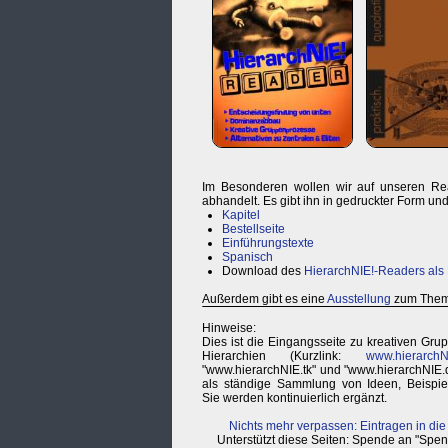
Im Besonderen wollen wir auf unseren Re
abhandelt. Es gibt ihn in gedruckter Form u
Kapitel
Bestellseite
Einführungstexte
Spanisch
Download des
HierarchNIE!-Readers als
Außerdem gibt es eine
Ausstellung
zum Thema
Hinweise:
Dies ist die Eingangsseite zu kreativen G
Hierarchien (Kurzlink:
www.hierarchN
"www.hierarchNIE.tk" und "www.hierarchNIE.d
als ständige Sammlung von Ideen, Beispiel
Sie werden kontinuierlich ergänzt.
Nichts mehr verpassen: Eintragen in die
Unterstützt diese Seiten: Spende an "Sp