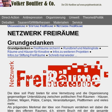
Direct-Action
Antirepression
Organisierung
Umwelt
Theorie&Politik
Debatten
Saasen/GI/Mittelhessen
Materialien
Service
Organisierung
»
Stiftung FreiRäume
»
Netzwerk FreiRäume
NETZWERK FREIRÄUME
Grundgedanken
Grundgedanken
●
FreiRäume sichern!
●
Rundbrief und Mailingliste
●
Räume und Häuser für Kreative
●
Infos zu weiteren Projekten
●
Infos zur Stiftung FreiRäume
●
Schreib mal wieder ...
Die Idee soll Platz bieten für eine Vernetzung und die Organisierung
gegenseitiger Unterstützung zwischen politischen Frei-Räumen - Häuser,
Zimmer, Wägen, Plätze, Camps, Veranstaltungen, Plattformen und vieles
mehr.
Als prägendes Merkmal der Idee von Freiraum verstehen wir dabei die
Idee des offenen Raumes, d.h. einem Bruch mit der die gesamte