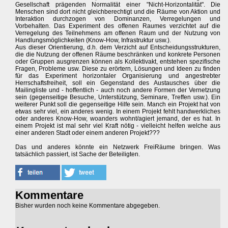
Gesellschaft prägenden Normalität einer "Nicht-Horizontalität". Die
Menschen sind dort nicht gleichberechtigt und die Räume von Aktion und
Interaktion durchzogen von Dominanzen, Verregelungen und
Vorbehalten. Das Experiment des offenen Raumes verzichtet auf die
Verregelung des Teilnehmens am offenen Raum und der Nutzung von
Handlungsmöglichkeiten (Know-How, Infrastruktur usw.).
Aus dieser Orientierung, d.h. dem Verzicht auf Entscheidungsstrukturen,
die die Nutzung der offenen Räume beschränken und konkrete Personen
oder Gruppen ausgrenzen können als Kollektivakt, entstehen spezifische
Fragen, Probleme usw. Diese zu erörtern, Lösungen und Ideen zu finden
für das Experiment horizontaler Organisierung und angestrebter
Herrschaftsfreiheit, soll ein Gegenstand des Austausches über die
Mailingliste und - hoffentlich - auch noch andere Formen der Vernetzung
sein (gegenseitige Besuche, Unterstützung, Seminare, Treffen usw.). Ein
weiterer Punkt soll die gegenseitige Hilfe sein. Manch ein Projekt hat von
etwas sehr viel, ein anderes wenig. In einem Projekt fehlt handwerkliches
oder anderes Know-How, woanders wohnt/agiert jemand, der es hat. In
einem Projekt ist mal sehr viel Kraft nötig - vielleicht helfen welche aus
einer anderen Stadt oder einem anderen Projekt???
Das und anderes könnte ein Netzwerk FreiRäume bringen. Was
tatsächlich passiert, ist Sache der Beteiligten.
Kommentare
Bisher wurden noch keine Kommentare abgegeben.