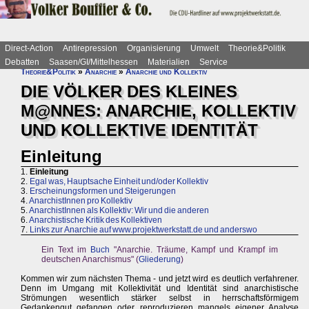
Direct-Action
Antirepression
Organisierung
Umwelt
Theorie&Politik
Debatten
Saasen/GI/Mittelhessen
Materialien
Service
Theorie&Politik
»
Anarchie
»
Anarchie und Kollektiv
DIE VÖLKER DES KLEINES
M@NNES: ANARCHIE, KOLLEKTIV
UND KOLLEKTIVE IDENTITÄT
Einleitung
1.
Einleitung
2.
Egal was, Hauptsache Einheit und/oder Kollektiv
3.
Erscheinungsformen und Steigerungen
4.
AnarchistInnen pro Kollektiv
5.
AnarchistInnen als Kollektiv: Wir und die anderen
6.
Anarchistische Kritik des Kollektiven
7.
Links zur Anarchie auf www.projektwerkstatt.de und anderswo
Ein Text im
Buch
"Anarchie. Träume, Kampf und Krampf im
deutschen Anarchismus" (
Gliederung
)
Kommen wir zum nächsten Thema - und jetzt wird es deutlich verfahrener.
Denn im Umgang mit Kollektivität und Identität sind anarchistische
Strömungen wesentlich stärker selbst in herrschaftsförmigem
Gedankengut gefangen oder reproduzieren mangels eigener Analyse