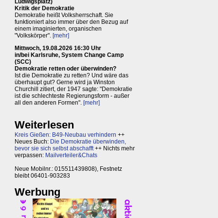
Ludwigsplatz)
Kritik der Demokratie
Demokratie heißt Volksherrschaft. Sie
funktioniert also immer über den Bezug auf
einem imaginierten, organischen
"Volkskörper".
[mehr]
Mittwoch, 19.08.2026 16:30 Uhr
in/bei Karlsruhe, System Change Camp
(SCC)
Demokratie retten oder überwinden?
Ist die Demokratie zu retten? Und wäre das
überhaupt gut? Gerne wird ja Winston
Churchill zitiert, der 1947 sagte: "Demokratie
ist die schlechteste Regierungsform - außer
all den anderen Formen".
[mehr]
Weiterlesen
Kreis Gießen: B49-Neubau verhindern
++
Neues Buch:
Die Demokratie überwinden,
bevor sie sich selbst abschafft
++ Nichts mehr
verpassen:
Mailverteiler&Chats
Neue Mobilnr.: 015511439808), Festnetz
bleibt 06401-903283
Werbung