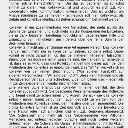
munter solche Herrschaftsformen. Um das zu begreifen, ist zunächst
einmal zu klären, was Kollektivität ist und wodurch es sich z.B. von
Kooperation oder Kommunikation unterscheidet. Das ist wichtig, um
Missverständnisse zu vermeiden - schließlich soll hier Kollektivität als
Gefahr und kollektive Identität als Beherrschungsform behandelt werden.
Kollektiv ist ein Zusammenhang von Menschen, der mehr ist als die
Summe der Einzelnen und auch mehr als die Kooperation der Einzelnen,
die ja dank besserer Handlungsmöglichkeiten, gegenseitiger Hilfe und
Ergänzung von Fähigkeiten auch bereits über die reine Summe der
Beteiligten hinausgeht.
Kollektivität macht aus der Summe eine Art eigener Person. Das Kollektiv
handelt nicht mehr nur in Form der Einzelnen, sondern selbst. Dabei
kommt es nicht darauf an, ob das bei näherem Hinsehen tatsächlich
stimmt oder es doch weiterhin Einzelne sind, die handeln. Entscheidend
ist, dass es so wirkt, dass das Kollektiv handelt und dieses auch bei den
Mitgliedern des Kollektivs so empfunden wird. Das "Wir" entwickelt sich im
Kollektiv von der reinen Beschreibung ("Wir spielen Fussball") zur
eigenen Persönlichkeit ("Wir sind der FC X"). Diese kann handeln und als
Rechtsperson Verträge unterschreiben, Eigentum bilden usw. - jedenfalls
im zur Zeit existierenden kapitalistischen Rechtsstaat.
Eine weitere Stufe erlangt das Kollektiv mit einer Identität, die dem
Kollektiv zugedacht wird. Sie beschreibt Wesensmerkmale des Kollektivs
und trennt damit zwischen Innen und Außen. Sie ist - wie das Kollektiv
selbst - immer damit verbunden, auch gedacht zu werden von den
Mitgliedern des Kollektivs (allen, den meisten oder den prägenden). Die
größte kollektive Einheit ist zur Zeit das Volk als originäre Bevölkerung
einer Nation oder nach ähnlichen Kriterien, z.B. Regionen, abgegrenzt.
"Die Schweizer" sind mehr als das Nebeneinander von Millionen
Menschen, mit unterschiedlicher Sprache und noch vielen weiteren
Unterschieden. Die Schweiz als Ganze ist handlungsfähig, tritt als Akteur
im globalen Maßstab auf und schuf sich eine Identität, die mehr darstellt