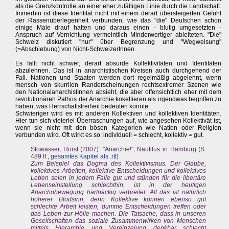
als die Grenzkontrolle an einer eher zufälligen Linie durch die Landschaft.
Immerhin ist diese Identität nicht mit einem derart übersteigerten Gefühl
der Rassenüberlegenheit verbunden, wie das "die" Deutschen schon
einige Male drauf hatten und daraus einen - blutig umgesetzten -
Anspruch auf Vernichtung vermeintlich Minderwertiger ableiteten. "Die"
Schweiz diskutiert "nur" über Begrenzung und "Wegweisung"
(=Abschiebung) von Nicht-SchweizerInnen.
Es fällt nicht schwer, derart absurde Kollektivitäten und Identitäten
abzulehnen. Das ist in anarchistischen Kreisen auch durchgehend der
Fall. Nationen und Staaten werden dort regelmäßig abgelehnt, wenn
mensch von skurrilen Randerscheinungen rechtsextremer Szenen wie
den NationalanarchistInnen absieht, die aber offensichtlich eher mit dem
revolutionären Pathos der Anarchie kokettieren als irgendwas begriffen zu
haben, was Herrschaftsfreiheit bedeuten könnte.
Schwieriger wird es mit anderen Kollektiven und kollektiven Identitäten.
Hier tun sich vielerlei Überraschungen auf, wie angesehen Kollektivät ist,
wenn sie nicht mit den bösen Kategorien wie Nation oder Religion
verbunden wird. Oft wirkt es so: individuell = schlecht, kollektiv = gut.
Stowasser, Horst (2007): "Anarchie!", Nautilus in Hamburg (S.
489 ff.,
gesamtes Kapitel als .rtf
)
Zum Beispiel das Dogma des Kollektivismus. Der Glaube,
kollektives Arbeiten, kollektive Entscheidungen und kollektives
Leben seien in jedem Falle gut und stünden für die libertäre
Lebenseinstellung schlechthin, ist in der heutigen
Anarchobewegung hartnäckig verbreitet. All das ist natürlich
höherer Blödsinn, denn Kollektive können ebenso gut
schlechte Arbeit leisten, dumme Entscheidungen treffen oder
das Leben zur Hölle machen. Die Tatsache, dass in unseren
Gesellschaften das soziale Zusammenwirken von Menschen
mittels Hierarchie und Vereinzelung denkbar schlecht