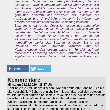
bei einer Regierung, so behauptet Bakunin, die aus
allgemeinen Wahlen hervorgegangen sei und ausschließlich
aus Arbeitern gebildet wäre, würden diese 'Yon heute auf
morgen zu den entschiedensten Aristokraten und offenen oder
geheimen Anbetern der Prinzipien der Autorität, der
Ausbeutung und Unterdrückung werden". So würden die
Arbeiter schnell ihre revolutionäre Gesinnung verlieren.
Bakunins fundamentale Opposition gegen das allgemeine
Wahlrecht entsprach seiner Überzeugung, daß sich an der
bestehenden Verteilung von Macht und Reichtum dadurch
nichts ändern würde. Anders als Marx, der glaubte, ein
allgemeines Wahlrecht werde schließlich den Kommunismus
herbeiführen, berief sich Bakunin in dieser Sache auf
Proudhon, der das universale Wahlrecht mit der
Konterrevolution gleichgesetzt hatte. Im Hinblick auf die
marxistische Forderung nach einer Diktatur des Proletariats
ergaben sich vor diesem Hintergrund gravierende Differenzen.
(S. 124)
Kommentare
alinka am 03.12.2020 - 11:47 Uhr
Habt Ihr je die Kritik der politischen Ökonomie studiert? Habt Ihr Euch mit
Marx beschäftigt? Scheinbar nicht. Denn Marx - das lässt sich belegen -
wusste, dass nur durch eine soziale Revolution eine egalitäre und soziale
Gesellschaft (Jede*r nach seinen/ihren Bedürfnissen unter
Weiterentwicklung seiner/ihrer Fähigkeiten) - das menschliche
Gemeinwesen - durch die assoziierten Produzent*innen möglich ist. Die
kommunistischen Theoretiker*innen hatten die Geschichte der