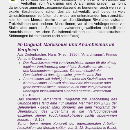
Verhältnis von Marxismus und Anarchismus prägen. Es lohnt
daher, diese zumindest zusammenfassend zu benennen, auch wenn eine
exakte Beschreibung schon deshalb schwerfällt, weil beide in viele
Unterströmungen zerfallen, die wiederum untereinander hoch zerstritten
sein können. Mensch denke nur an die ständigen Rivalitäten zwischen
TrotzkistInnen und anderen MarxistInnen, vor allem AnhängerInnen von
Stalin, aber auch die Streitereien zwischen gewaltfreien und militanten
AnarchistInnen, zwischen BasisdemokratInnen und antidemokratischen
Strömungen fallen mitunter recht schroff aus).
Im Original: Marxismus und Anarchismus im
Vergleich
Aus Diefenbacher, Hans (Hrsg., 1996): "Anarchismus", Primus
Verlag in Darmstadt
Der Anarchismus wird von Anarchisten immer für die einzig
legitime Verkörperung sowohl des Sozialismus als auch
des Kommunismus gehalten: Die herrschaftsfreie
Gesellschaft ist das eigentliche, gemeinsame Ziel.
Anarchismus will dabei jedoch mehr als Sozialismus und
Kommunismus, nämlich nicht nur eine klassenlose oder
genossenschaftliche, sondern auch eine von jedwedem
unnötigen institutionellen Überbau befreite Gesellschaft. ...
(S. 10)
Das ebenfalls verhandelte Programm zur Abschaffung des
Grundbesitzes fand eine nur knappe Mehrheit von 27:23 der
Delegierten - gegen Marx übrigens, der dem Programm der
Überführung des Eigentums in die Verfügungsgewalt
einzelner, kleiner Produktionskollektive nichts abgewinnen
konnte. ...
(S. 16)
Schon beim vierten Kongreß der Internationalen Arbeiter-
Assoziation vier Monate später, vom 5.-12. September in Basel,