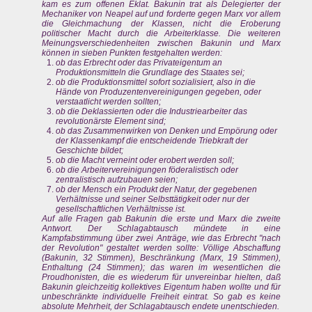
kam es zum offenen Eklat. Bakunin trat als Delegierter der
Mechaniker von Neapel auf und forderte gegen Marx vor allem
die Gleichmachung der Klassen, nicht die Eroberung
politischer Macht durch die Arbeiterklasse. Die weiteren
Meinungsverschiedenheiten zwischen Bakunin und Marx
können in sieben Punkten festgehalten werden:
ob das Erbrecht oder das Privateigentum an
Produktionsmitteln die Grundlage des Staates sei;
ob die Produktionsmittel sofort sozialisiert, also in die
Hände von Produzentenvereinigungen gegeben, oder
verstaatlicht werden sollten;
ob die Deklassierten oder die Industriearbeiter das
revolutionärste Element sind;
ob das Zusammenwirken von Denken und Empörung oder
der Klassenkampf die entscheidende Triebkraft der
Geschichte bildet;
ob die Macht verneint oder erobert werden soll;
ob die Arbeitervereinigungen föderalistisch oder
zentralistisch aufzubauen seien;
ob der Mensch ein Produkt der Natur, der gegebenen
Verhältnisse und seiner Selbsttätigkeit oder nur der
gesellschaftlichen Verhältnisse ist.
Auf alle Fragen gab Bakunin die erste und Marx die zweite
Antwort. Der Schlagabtausch mündete in eine
Kampfabstimmung über zwei Anträge, wie das Erbrecht "nach
der Revolution" gestaltet werden sollte: Völlige Abschaffung
(Bakunin, 32 Stimmen), Beschränkung (Marx, 19 Stimmen),
Enthaltung (24 Stimmen); das waren im wesentlichen die
Proudhonisten, die es wiederum für unvereinbar hielten, daß
Bakunin gleichzeitig kollektives Eigentum haben wollte und für
unbeschränkte individuelle Freiheit eintrat. So gab es keine
absolute Mehrheit, der Schlagabtausch endete unentschieden.