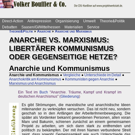
Direct-Action
Antirepression
Organisierung
Umwelt
Theorie&Politik
Debatten
Saasen/GI/Mittelhessen
Materialien
Service
Theorie&Politik
»
Anarchie
»
Anarchie und Marxismus
ANARCHIE VS. MARXISMUS:
LIBERTÄRER KOMMUNISMUS
ODER GEGENSEITIGE HETZE?
Anarchie und Kommunismus
Anarchie und Kommunismus
●
Vergleiche
●
Unterschiede im Detail
●
Anarchokritik am Kommunismus
●
Kommunisten gegen Anarchie
●
Marxismus und Anarchismus
Ein Text im
Buch
"Anarchie. Träume, Kampf und Krampf im
deutschen Anarchismus" (
Gliederung
)
Es gibt Strömungen, die marxistische und anarchistische Ideen
miteinander zu verknüpfen versuchen. Das ist nicht neu, sondern
geschah so in den Anfängen der ArbeiterInnenbewegung. Die
später als Vordenker bekannt gewordenen Personen, allen voran
Marx und Bakunin, schienen zunächst an einem gemeinsamen
Projekt zu arbeiten, um sich dann stark zu entfremden und
politisch zu bekämpfen. Der mit ihren Namen verbundene Streit
zeigt, dass sowohl Gemeinsamkeit wie auch Unterschiede das