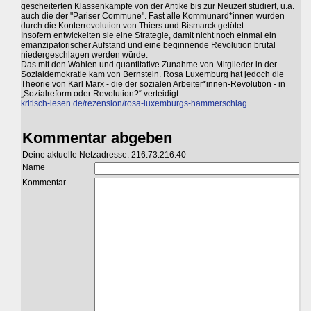
gescheiterten Klassenkämpfe von der Antike bis zur Neuzeit studiert, u.a.
auch die der "Pariser Commune". Fast alle Kommunard*innen wurden
durch die Konterrevolution von Thiers und Bismarck getötet.
Insofern entwickelten sie eine Strategie, damit nicht noch einmal ein
emanzipatorischer Aufstand und eine beginnende Revolution brutal
niedergeschlagen werden würde.
Das mit den Wahlen und quantitative Zunahme von Mitglieder in der
Sozialdemokratie kam von Bernstein. Rosa Luxemburg hat jedoch die
Theorie von Karl Marx - die der sozialen Arbeiter*innen-Revolution - in
„Sozialreform oder Revolution?“ verteidigt.
kritisch-lesen.de/rezension/rosa-luxemburgs-hammerschlag
Kommentar abgeben
Deine aktuelle Netzadresse: 216.73.216.40
Name
Kommentar