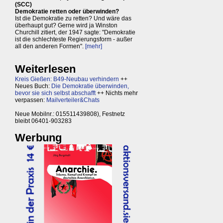
(SCC)
Demokratie retten oder überwinden?
Ist die Demokratie zu retten? Und wäre das
überhaupt gut? Gerne wird ja Winston
Churchill zitiert, der 1947 sagte: "Demokratie
ist die schlechteste Regierungsform - außer
all den anderen Formen".
[mehr]
Weiterlesen
Kreis Gießen: B49-Neubau verhindern
++
Neues Buch:
Die Demokratie überwinden,
bevor sie sich selbst abschafft
++ Nichts mehr
verpassen:
Mailverteiler&Chats
Neue Mobilnr.: 015511439808), Festnetz
bleibt 06401-903283
Werbung