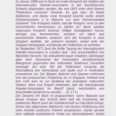
Im Januar 1869 war in Genf ein erster Kongreß der Sektion der
Internationalen Arbeiter-Assoziation in der französischen
Schweiz abgehalten worden, die seit 1865 unter dem Namen
"Fédération romande" firmierte. Es gab über 30 lokale
Sektionen, und dieser erste Kongreß brachte außer einem
Gründungsstatut á la Bakunin nur eine Gemeinsamkeit
zustande: "Der Kongreß erklärt, daß die Religion nicht zu den
menschlichen Kenntnissen zu zählen ist." Beim zweiten
regionalen Kongreß brachen heftige Zwistigkeiten hervor,
weniger aus theoretischen, sondern vor allem aus
persönlichen Motiven, wodurch sich der Kongreß in zwei
Gruppen spaltete, die getrennt berieten, wobei jede der
Gruppen behauptete, vollständig die Fédération zu vertreten.
Im September 1871 fand die fünfte Tagung der Internationalen
Arbeiter-Assoziation in London statt - fast ausschließlich von
Marxisten besucht. Sie diskutierten kaum inhaltlich, übertrugen
aber dem Generalrat der Assoziation disziplinarische
Befugnisse gegenüber den nationalen Sektionen. Daraufhin
verlangte der eine Teil der Fédération romande die
Abschaffung des Generalrats und taufte sich in Fedération
jurassienne um. Die Belgier, Italiener und Spanier schlossen
sich der jurassischen Forderung an, in England, Holland und
den USA kam es zur Spaltung der jeweiligen nationalen
Sektion. Marx und Engels erkannten, daß die Internationale
Arbeiter-Assoziation im Begriff stand, mehrheitlich von
Anarchisten bestimmt zu werden. ...
(S. 17 f.)
Der Dissens mit Marx ist programmiert, wenn Bakunin aus
dieser Analyse den Schluß zieht, daß die Eroberung der
politischen Macht auch der Arbeiterschaft nur Nachteile bringe.
Schon das allgemeine Wahlrecht, von dessen Einführung sich
viele Arbeiter politische Freiheit versprächen, würde gerade
eine radikale sozialistische Partei nur demoralisieren. Selbst