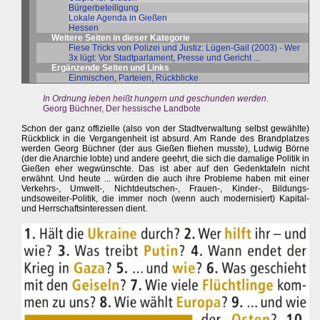
Bürgerbeteiligung
Lokale Agenda in Gießen
Hessen
Weitere Seiten in dieser Kategorie
Fiese Tricks von Polizei und Justiz: Lügen-Gail (2003) - Wer
3x lügt: Vor Stadtparlament, Presse und Gericht ...
Ergänzende Seiten und Links
Einmischen, Parteien, Rückblicke
In Ordnung leben heißt hungern und geschunden werden
.
Georg Büchner, Der hessische Landbote
Schon der ganz offizielle (also von der Stadtverwaltung selbst gewählte)
Rückblick in die Vergangenheit ist absurd. Am Rande des Brandplatzes
werden Georg Büchner (der aus Gießen fliehen musste), Ludwig Börne
(der die Anarchie lobte) und andere geehrt, die sich die damalige Politik in
Gießen eher wegwünschte. Das ist aber auf den Gedenktafeln nicht
erwähnt. Und heute ... würden die auch ihre Probleme haben mit einer
Verkehrs-, Umwelt-, Nichtdeutschen-, Frauen-, Kinder-, Bildungs-
undsoweiter-Politik, die immer noch (wenn auch modernisiert) Kapital-
und Herrschaftsinteressen dient.