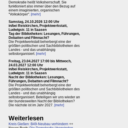
Demokratie heißt Volksherrschaft. Sie
funktioniert also immer über den Bezug auf
einem imaginierten, organischen
"Volkskörper".
[mehr]
Samstag, 24.10.2026 12:00 Uhr
in/bei Reiskirchen, Projektwerkstatt,
Ludwigstr. 11 in Saasen
Tag der Bibliotheken: Lesungen, Führungen,
Debatten und Filmnacht?
Die Projektwerkstatt beherbergt eine der
größten politischen und Sachbibliotheken des
Landes - und das unabhängig
selbstorganisiert.
[mehr]
Freitag, 23.04.2027 17:00 bis Mittwoch,
24.03.2027 12:00 Uhr
in/bei Reiskirchen, Projektwerkstatt,
Ludwigstr. 11 in Saasen
Nacht der Bibliotheken: Lesungen,
Führungen, Debatten und Filmnacht?
Die Projektwerkstatt beherbergt eine der
größten politischen und Sachbibliotheken des
Landes - und das unabhängig
selbstorganisiert. Beteiligen wir uns wieder an
der bundesweiten Nacht der Bibliotheken?
Die nächste ist im Jahr 2027.
[mehr]
Weiterlesen
Kreis Gießen: B49-Neubau verhindern
++
Neues Buch:
Die Demokratie überwinden,