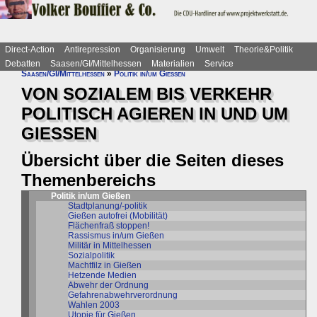
Direct-Action
Antirepression
Organisierung
Umwelt
Theorie&Politik
Debatten
Saasen/GI/Mittelhessen
Materialien
Service
Saasen/GI/Mittelhessen
»
Politik in/um Gießen
VON SOZIALEM BIS VERKEHR
POLITISCH AGIEREN IN UND UM
GIESSEN
Übersicht über die Seiten dieses
Themenbereichs
Politik in/um Gießen
Stadtplanung/-politik
Gießen autofrei (Mobilität)
Flächenfraß stoppen!
Rassismus in/um Gießen
Militär in Mittelhessen
Sozialpolitik
Machtfilz in Gießen
Hetzende Medien
Abwehr der Ordnung
Gefahrenabwehrverordnung
Wahlen 2003
Utopie für Gießen