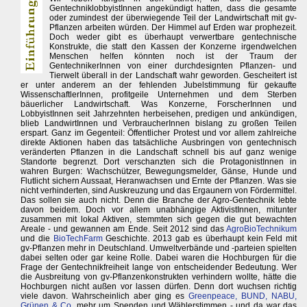
GentechniklobbyistInnen angekündigt hatten, dass die gesamte
oder zumindest der überwiegende Teil der Landwirtschaft mit gv-
Pflanzen arbeiten würden. Der Himmel auf Erden war prophezeit.
Doch weder gibt es überhaupt verwertbare gentechnische
Konstrukte, die statt den Kassen der Konzerne irgendwelchen
Menschen helfen könnten noch ist der Traum der
GentechnikerInnen von einer durchdesignten Pflanzen- und
Tierwelt überall in der Landschaft wahr geworden. Gescheitert ist
er unter anderem an der fehlenden Jubelstimmung für gekaufte
WissenschaftlerInnen, profitgeile Unternehmen und dem Sterben
bäuerlicher Landwirtschaft. Was Konzerne, ForscherInnen und
LobbyistInnen seit Jahrzehnten herbeisehen, predigen und ankündigen,
blieb LandwirtInnen und VerbraucherInnen bislang zu großen Teilen
erspart. Ganz im Gegenteil: Öffentlicher Protest und vor allem zahlreiche
direkte Aktionen haben das tatsächliche Ausbringen von gentechnisch
veränderten Pflanzen in die Landschaft schnell bis auf ganz wenige
Standorte begrenzt. Dort verschanzten sich die ProtagonistInnen in
wahren Burgen: Wachschützer, Bewegungsmelder, Gänse, Hunde und
Flutlicht sichern Aussaat, Heranwachsen und Ernte der Pflanzen. Was sie
nicht verhinderten, sind Auskreuzung und das Ergaunern von Fördermittel.
Das sollen sie auch nicht. Denn die Branche der Agro-Gentechnik lebte
davon beidem. Doch vor allem unabhängige AktivistInnen, mitunter
zusammen mit lokal Aktiven, stemmten sich gegen die gut bewachten
Areale - und gewannen am Ende. Seit 2012 sind das
AgroBioTechnikum
und die
BioTechFarm
Geschichte. 2013 gab es überhaupt kein Feld mit
gv-Pflanzen mehr in Deutschland. Umweltverbände und -parteien spielten
dabei selten oder gar keine Rolle. Dabei waren die Hochburgen für die
Frage der Gentechnikfreiheit lange von entscheidender Bedeutung. Wer
die Ausbreitung von gv-Pflanzenkonstrukten verhindern wollte, hätte die
Hochburgen nicht außen vor lassen dürfen. Denn dort wuchsen richtig
viele davon. Wahrscheinlich aber ging es
Greenpeace, BUND, NABU,
Grünen & Co.
mehr um Spenden und Wählerstimmen - und da war das