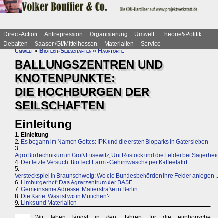
Direct-Action
Antirepression
Organisierung
Umwelt
Theorie&Politik
Debatten
Saasen/GI/Mittelhessen
Materialien
Service
Umwelt
»
Biotech-Seilschaften
»
Hauptorte
BALLUNGSZENTREN UND
KNOTENPUNKTE:
DIE HOCHBURGEN DER
SEILSCHAFTEN
Einleitung
1.
Einleitung
2.
Es begann im Namen Gottes: IPK und die ersten Bioparks in Gatersleben
3.
AgroBioTechnikum in Groß Lüsewitz, Uni Rostock und die Felder bei Sagerhei
4.
Der letzte Versuch: BioTechFarm - Gehirnwäsche per Kaffeefahrt
5.
Versteckspiel in Braunschweig: Wo die Bundesbehörden ihre Felder anlegen ..
6.
Limburgerhof: Das Agrarzentrum der BASF
7.
Gemeinsame Adresse: Mauerstraße in Berlin
8.
Die Karte: Was ist wo in München?
9.
Links und Materialien
Wir leben längst in den Jahren, für die euphorische