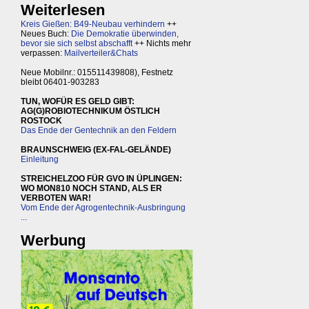
Weiterlesen
Kreis Gießen: B49-Neubau verhindern
++
Neues Buch:
Die Demokratie überwinden,
bevor sie sich selbst abschafft
++ Nichts mehr
verpassen:
Mailverteiler&Chats
Neue Mobilnr.: 015511439808), Festnetz
bleibt 06401-903283
TUN, WOFÜR ES GELD GIBT:
AG(G)ROBIOTECHNIKUM ÖSTLICH
ROSTOCK
Das Ende der Gentechnik an den Feldern
BRAUNSCHWEIG (EX-FAL-GELÄNDE)
Einleitung
STREICHELZOO FÜR GVO IN ÜPLINGEN:
WO MON810 NOCH STAND, ALS ER
VERBOTEN WAR!
Vom Ende der Agrogentechnik-Ausbringung
...
Werbung