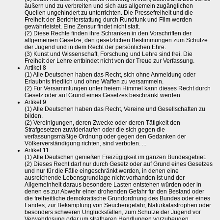
äußern und zu verbreiten und sich aus allgemein zugänglichen
Quellen ungehindert zu unterrichten. Die Pressefreiheit und die
Freiheit der Berichterstattung durch Rundfunk und Film werden
gewährleistet. Eine Zensur findet nicht statt.
(2) Diese Rechte finden ihre Schranken in den Vorschriften der
allgemeinen Gesetze, den gesetzlichen Bestimmungen zum Schutze
der Jugend und in dem Recht der persönlichen Ehre.
(3) Kunst und Wissenschaft, Forschung und Lehre sind frei. Die
Freiheit der Lehre entbindet nicht von der Treue zur Verfassung.
Artikel 8
(1) Alle Deutschen haben das Recht, sich ohne Anmeldung oder
Erlaubnis friedlich und ohne Waffen zu versammeln.
(2) Für Versammlungen unter freiem Himmel kann dieses Recht durch
Gesetz oder auf Grund eines Gesetzes beschränkt werden.
Artikel 9
(1) Alle Deutschen haben das Recht, Vereine und Gesellschaften zu
bilden.
(2) Vereinigungen, deren Zwecke oder deren Tätigkeit den
Strafgesetzen zuwiderlaufen oder die sich gegen die
verfassungsmäßige Ordnung oder gegen den Gedanken der
Völkerverständigung richten, sind verboten. ...
Artikel 11
(1) Alle Deutschen genießen Freizügigkeit im ganzen Bundesgebiet.
(2) Dieses Recht darf nur durch Gesetz oder auf Grund eines Gesetzes
und nur für die Fälle eingeschränkt werden, in denen eine
ausreichende Lebensgrundlage nicht vorhanden ist und der
Allgemeinheit daraus besondere Lasten entstehen würden oder in
denen es zur Abwehr einer drohenden Gefahr für den Bestand oder
die freiheitliche demokratische Grundordnung des Bundes oder eines
Landes, zur Bekämpfung von Seuchengefahr, Naturkatastrophen oder
besonders schweren Unglücksfällen, zum Schutze der Jugend vor
Verwahrlosung oder um strafbaren Handlungen vorzubeugen,