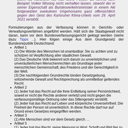
Beispiel Volker Wissing nicht verhaften lassen, obwohl der in
seiner Eigenschaft als Bundesverkehrsminister in einem Akt
fortgesetzten exekutiven Ungehorsams ganz offensichtlich
gegen den Geist des Karlsruher Klima-Urteils vom 29. April
2021 verstößt.
Formulierungen aus der Verfassung können in Gerichts- oder
Verwaltungsverfahren angeführt werden. Hält sich die Staatsgewalt nicht
daran, kann vor dem Bundesverfassungsgericht geklagt werden (siehe
dazu
Tipps ...
). Hier folgen einige Aus dem Grundgesetz der
Bundesrepublik Deutschland:
Artikel 1
(1) Die Würde des Menschen ist unantastbar. Sie zu achten und zu
schützen ist Verpflichtung aller staatlichen Gewalt.
(2) Das Deutsche Volk bekennt sich darum zu unverletzlichen und
unveräußerlichen Menschenrechten als Grundlage jeder
menschlichen Gemeinschaft, des Friedens und der Gerechtigkeit in
der Welt.
(3) Die nachfolgenden Grundrechte binden Gesetzgebung,
vollziehende Gewalt und Rechtsprechung als unmittelbar geltendes
Recht.
Artikel 2
(1) Jeder hat das Recht auf die freie Entfaltung seiner Persönlichkeit,
soweit er nicht die Rechte anderer verletzt und nicht gegen die
verfassungsmäßige Ordnung oder das Sittengesetz verstößt.
(2) Jeder hat das Recht auf Leben und körperliche Unversehrtheit. Die
Freiheit der Person ist unverletzlich. In diese Rechte darf nur auf
Grund eines Gesetzes eingegriffen werden.
Artikel 3
(1) Alle Menschen sind vor dem Gesetz gleich. ...
Artikel 5
(1) Jeder hat das Recht, seine Meinung in Wort, Schrift und Bild frei zu