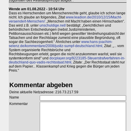
zugunsten des Realitätsprinzips aufgibt".
Wende am 01.08.2022 - 10:54 Uhr
Dass es Herrschenden um Menschenrechte geht, glaube ich schon lange
nicht. Ich glaube an folgendes, Zitat
www.leadion.de/2010/12/15/Macht-
veraendert-Menschen/:
„Menschen mit Macht haben einen Hirnschaden“.
Das wird z.B. unter
unschuldige.net/
bestätigt: „Gerichtlichen und
behördlichen Entscheidungen (nebst Justizministerien,
Petitionsausschüssen etc.) fehlt wegen gewollter Verdrehungsabsicht der
Tatsachen und der Rechtslage zumeist eine plausible Begründung, oft
sogar die Sachbezogenheit.“ Ähnliches unter
www.hans-joachim-
selenz.de/kommentare/2008/justiz-sumpf-deutschland.html,
Zitat: „... vom
System organisierte Rechtsbrüche und
Rechtsbeugungen erlebt, gegen die nicht anzukommen war/ist, weil sie
systemkonform sind" und
docplayer.org/9223185-Steuerstrafverfahren-in-
deutschland-quo-vadis-rechtsstaat.html,
Zitate: „Der Rechtsstaat steht nur
auf dem Papier... Klassenkampf und Krieg gegen die Bürger um jeden
Preis.“
Kommentar abgeben
Deine aktuelle Netzadresse: 216.73.217.59
Name
Kommentar