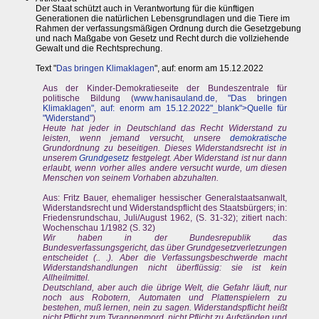
Der Staat schützt auch in Verantwortung für die künftigen
Generationen die natürlichen Lebensgrundlagen und die Tiere im
Rahmen der verfassungsmäßigen Ordnung durch die Gesetzgebung
und nach Maßgabe von Gesetz und Recht durch die vollziehende
Gewalt und die Rechtsprechung.
Text "
Das bringen Klimaklagen
", auf: enorm am 15.12.2022
Aus der Kinder-Demokratieseite der Bundeszentrale für
politische Bildung (
www.hanisauland.de
,
"Das bringen
Klimaklagen", auf: enorm am 15.12.2022"_blank">Quelle für
"Widerstand"
)
Heute hat jeder in Deutschland das Recht Widerstand zu
leisten, wenn jemand versucht, unsere
demokratische
Grundordnung zu beseitigen. Dieses Widerstandsrecht ist in
unserem
Grundgesetz
festgelegt. Aber Widerstand ist nur dann
erlaubt, wenn vorher alles andere versucht wurde, um diesen
Menschen von seinem Vorhaben abzuhalten.
Aus: Fritz Bauer, ehemaliger hessischer Generalstaatsanwalt,
Widerstandsrecht und Widerstandspflicht des Staatsbürgers; in:
Friedensrundschau, Juli/August 1962, (S. 31-32); zitiert nach:
Wochenschau 1/1982 (S. 32)
Wir haben in der Bundesrepublik das
Bundesverfassungsgericht, das über Grundgesetzverletzungen
entscheidet (.. .). Aber die Verfassungsbeschwerde macht
Widerstandshandlungen nicht überflüssig: sie ist kein
Allheilmittel.
Deutschland, aber auch die übrige Welt, die Gefahr läuft, nur
noch aus Robotern, Automaten und Plattenspielern zu
bestehen, muß lernen, nein zu sagen. Widerstandspflicht heißt
nicht Pflicht zum Tyrannenmord, nicht Pflicht zu Aufständen und