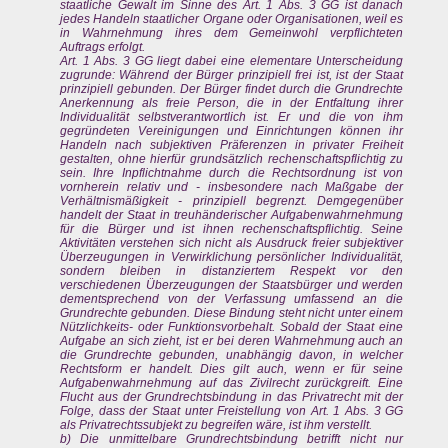
staatliche Gewalt im Sinne des Art. 1 Abs. 3 GG ist danach
jedes Handeln staatlicher Organe oder Organisationen, weil es
in Wahrnehmung ihres dem Gemeinwohl verpflichteten
Auftrags erfolgt.
Art. 1 Abs. 3 GG liegt dabei eine elementare Unterscheidung
zugrunde: Während der Bürger prinzipiell frei ist, ist der Staat
prinzipiell gebunden. Der Bürger findet durch die Grundrechte
Anerkennung als freie Person, die in der Entfaltung ihrer
Individualität selbstverantwortlich ist. Er und die von ihm
gegründeten Vereinigungen und Einrichtungen können ihr
Handeln nach subjektiven Präferenzen in privater Freiheit
gestalten, ohne hierfür grundsätzlich rechenschaftspflichtig zu
sein. Ihre Inpflichtnahme durch die Rechtsordnung ist von
vornherein relativ und - insbesondere nach Maßgabe der
Verhältnismäßigkeit - prinzipiell begrenzt. Demgegenüber
handelt der Staat in treuhänderischer Aufgabenwahrnehmung
für die Bürger und ist ihnen rechenschaftspflichtig. Seine
Aktivitäten verstehen sich nicht als Ausdruck freier subjektiver
Überzeugungen in Verwirklichung persönlicher Individualität,
sondern bleiben in distanziertem Respekt vor den
verschiedenen Überzeugungen der Staatsbürger und werden
dementsprechend von der Verfassung umfassend an die
Grundrechte gebunden. Diese Bindung steht nicht unter einem
Nützlichkeits- oder Funktionsvorbehalt. Sobald der Staat eine
Aufgabe an sich zieht, ist er bei deren Wahrnehmung auch an
die Grundrechte gebunden, unabhängig davon, in welcher
Rechtsform er handelt. Dies gilt auch, wenn er für seine
Aufgabenwahrnehmung auf das Zivilrecht zurückgreift. Eine
Flucht aus der Grundrechtsbindung in das Privatrecht mit der
Folge, dass der Staat unter Freistellung von Art. 1 Abs. 3 GG
als Privatrechtssubjekt zu begreifen wäre, ist ihm verstellt.
b) Die unmittelbare Grundrechtsbindung betrifft nicht nur