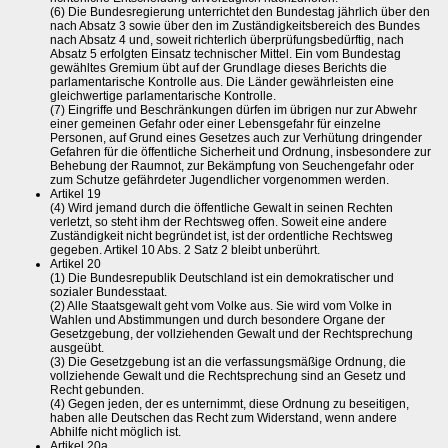
(6) Die Bundesregierung unterrichtet den Bundestag jährlich über den
nach Absatz 3 sowie über den im Zuständigkeitsbereich des Bundes
nach Absatz 4 und, soweit richterlich überprüfungsbedürftig, nach
Absatz 5 erfolgten Einsatz technischer Mittel. Ein vom Bundestag
gewähltes Gremium übt auf der Grundlage dieses Berichts die
parlamentarische Kontrolle aus. Die Länder gewährleisten eine
gleichwertige parlamentarische Kontrolle.
(7) Eingriffe und Beschränkungen dürfen im übrigen nur zur Abwehr
einer gemeinen Gefahr oder einer Lebensgefahr für einzelne
Personen, auf Grund eines Gesetzes auch zur Verhütung dringender
Gefahren für die öffentliche Sicherheit und Ordnung, insbesondere zur
Behebung der Raumnot, zur Bekämpfung von Seuchengefahr oder
zum Schutze gefährdeter Jugendlicher vorgenommen werden.
Artikel 19
(4) Wird jemand durch die öffentliche Gewalt in seinen Rechten
verletzt, so steht ihm der Rechtsweg offen. Soweit eine andere
Zuständigkeit nicht begründet ist, ist der ordentliche Rechtsweg
gegeben. Artikel 10 Abs. 2 Satz 2 bleibt unberührt.
Artikel 20
(1) Die Bundesrepublik Deutschland ist ein demokratischer und
sozialer Bundesstaat.
(2) Alle Staatsgewalt geht vom Volke aus. Sie wird vom Volke in
Wahlen und Abstimmungen und durch besondere Organe der
Gesetzgebung, der vollziehenden Gewalt und der Rechtsprechung
ausgeübt.
(3) Die Gesetzgebung ist an die verfassungsmäßige Ordnung, die
vollziehende Gewalt und die Rechtsprechung sind an Gesetz und
Recht gebunden.
(4) Gegen jeden, der es unternimmt, diese Ordnung zu beseitigen,
haben alle Deutschen das Recht zum Widerstand, wenn andere
Abhilfe nicht möglich ist.
Artikel 20a