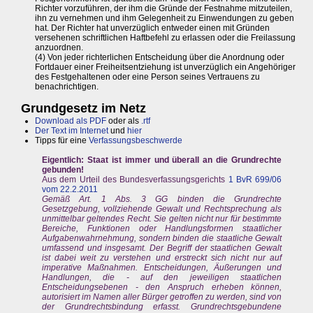
Richter vorzuführen, der ihm die Gründe der Festnahme mitzuteilen,
ihn zu vernehmen und ihm Gelegenheit zu Einwendungen zu geben
hat. Der Richter hat unverzüglich entweder einen mit Gründen
versehenen schriftlichen Haftbefehl zu erlassen oder die Freilassung
anzuordnen.
(4) Von jeder richterlichen Entscheidung über die Anordnung oder
Fortdauer einer Freiheitsentziehung ist unverzüglich ein Angehöriger
des Festgehaltenen oder eine Person seines Vertrauens zu
benachrichtigen.
Grundgesetz im Netz
Download als PDF
oder als
.rtf
Der Text im Internet
und
hier
Tipps für eine
Verfassungsbeschwerde
Eigentlich: Staat ist immer und überall an die Grundrechte
gebunden!
Aus dem Urteil des Bundesverfassungsgerichts
1 BvR 699/06
vom 22.2.2011
Gemäß Art. 1 Abs. 3 GG binden die Grundrechte
Gesetzgebung, vollziehende Gewalt und Rechtsprechung als
unmittelbar geltendes Recht. Sie gelten nicht nur für bestimmte
Bereiche, Funktionen oder Handlungsformen staatlicher
Aufgabenwahrnehmung, sondern binden die staatliche Gewalt
umfassend und insgesamt. Der Begriff der staatlichen Gewalt
ist dabei weit zu verstehen und erstreckt sich nicht nur auf
imperative Maßnahmen. Entscheidungen, Äußerungen und
Handlungen, die - auf den jeweiligen staatlichen
Entscheidungsebenen - den Anspruch erheben können,
autorisiert im Namen aller Bürger getroffen zu werden, sind von
der Grundrechtsbindung erfasst. Grundrechtsgebundene