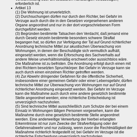
erforderlich ist.
Artikel 13
(1) Die Wohnung ist unverletzlich.
(2) Durchsuchungen dürfen nur durch den Richter, bei Gefahr im
Verzuge auch durch die in den Gesetzen vorgesehenen anderen
Organe angeordnet und nur in der dort vorgeschriebenen Form
durchgeführt werden.
(3) Begründen bestimmte Tatsachen den Verdacht, daß jemand eine
durch Gesetz einzeln bestimmte besonders schwere Straftat
begangen hat, so dürfen zur Verfolgung der Tat auf Grund richterlicher
Anordnung technische Mittel zur akustischen Überwachung von
Wohnungen, in denen der Beschuldigte sich vermutlich aufhält,
eingesetzt werden, wenn die Erforschung des Sachverhalts auf
andere Weise unverhältnismäßig erschwert oder aussichtslos wäre.
Die Maßnahme ist zu befristen. Die Anordnung erfolgt durch einen mit
drei Richtern besetzten Spruchkörper. Bei Gefahr in Verzuge kann sie
auch durch einen einzelnen Richter getroffen werden.
(4) Zur Abwehr dringender Gefahren für die öffentliche Sicherheit,
insbesondere einer gemeinen Gefahr oder einer Lebensgefahr, dürfen
technische Mittel zur Überwachung von Wohnungen nur auf Grund
richterlicher Anordnung eingesetzt werden. Bei Gefahr im Verzuge
kann die Maßnahme auch durch eine andere gesetzlich bestimmte
Stelle angeordnet werden; eine richterliche Entscheidung ist
unverzüglich nachzuholen.
(5) Sind technische Mittel ausschließlich zum Schutze der bei einem
Einsatz in Wohnungen tätigen Personen vorgesehen, kann die
Maßnahme durch eine gesetzlich bestimmte Stelle angeordnet
werden. Eine anderweitige Verwertung der hierbei erlangten
Erkenntnisse ist nur zum Zwecke der Strafverfolgung oder der
Gefahrenabwehr und nur zulässig, wenn zuvor die Rechtmäßigkeit der
Maßnahme richterlich festgestellt ist; bei Gefahr im Verzuge ist die
richterliche Entscheidung unverzüglich nachzuholen.