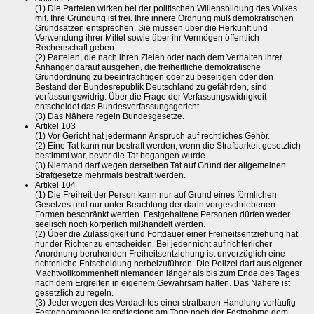
(1) Die Parteien wirken bei der politischen Willensbildung des Volkes
mit. Ihre Gründung ist frei. Ihre innere Ordnung muß demokratischen
Grundsätzen entsprechen. Sie müssen über die Herkunft und
Verwendung ihrer Mittel sowie über ihr Vermögen öffentlich
Rechenschaft geben.
(2) Parteien, die nach ihren Zielen oder nach dem Verhalten ihrer
Anhänger darauf ausgehen, die freiheitliche demokratische
Grundordnung zu beeinträchtigen oder zu beseitigen oder den
Bestand der Bundesrepublik Deutschland zu gefährden, sind
verfassungswidrig. Über die Frage der Verfassungswidrigkeit
entscheidet das Bundesverfassungsgericht.
(3) Das Nähere regeln Bundesgesetze.
Artikel 103
(1) Vor Gericht hat jedermann Anspruch auf rechtliches Gehör.
(2) Eine Tat kann nur bestraft werden, wenn die Strafbarkeit gesetzlich
bestimmt war, bevor die Tat begangen wurde.
(3) Niemand darf wegen derselben Tat auf Grund der allgemeinen
Strafgesetze mehrmals bestraft werden.
Artikel 104
(1) Die Freiheit der Person kann nur auf Grund eines förmlichen
Gesetzes und nur unter Beachtung der darin vorgeschriebenen
Formen beschränkt werden. Festgehaltene Personen dürfen weder
seelisch noch körperlich mißhandelt werden.
(2) Über die Zulässigkeit und Fortdauer einer Freiheitsentziehung hat
nur der Richter zu entscheiden. Bei jeder nicht auf richterlicher
Anordnung beruhenden Freiheitsentziehung ist unverzüglich eine
richterliche Entscheidung herbeizuführen. Die Polizei darf aus eigener
Machtvollkommenheit niemanden länger als bis zum Ende des Tages
nach dem Ergreifen in eigenem Gewahrsam halten. Das Nähere ist
gesetzlich zu regeln.
(3) Jeder wegen des Verdachtes einer strafbaren Handlung vorläufig
Festgenommene ist spätestens am Tage nach der Festnahme dem