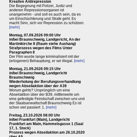
Kreative Antirepression
Die Begegnung mit Polizei, Justiz und
anderen Repressionsorganen ist
unangenehm - und soll es auch sein, da es
um Einschüchterung und Strafe geht. Es
macht Sinn, sich vor Repression zu schützen.
[mehr]
Montag, 07.09.2026 09:00 Uhr
in/bei Braunschweig, Landgericht, An der
Martinikirche 8 (Raum siehe Aushang)
Strafprozess wegen des Films Unter
Paragraphen II
Der Film wurde lange kriminalisiert mit der
(erlogenen) Behauptung, er sei illegal.
[mehr]
Montag, 21.09.2026 09:15 Uhr
in/bei Braunschweig, Landgericht
Braunschweig
Wiederholung der Berufungsverhandlung
wegen Abseilaktion über der A39
Worum gehts? Ursprünglich um eine
Abseilaktion über der B39, mittlerweile um
eine gefestigte Feindschaft zwischen uns und
der Staatsanwaltschaft Braunschweig Es ist
schon viel passiert: 1.
[mehr]
Freitag, 23.10.2026 08:00 Uhr
in/bei Frankfurt (Main), Landgericht
Frankfurt am Main, Hammelsgasse 1 (Saal
17, 1. Stock)
Prozess wegen Abseilaktion am 26.10.2020
über A5