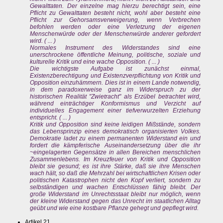
Gewalttaten. Der einzelne mag hierzu berechtigt sein, eine
Pflicht zu Gewalttaten besteht nicht, wohl aber besteht eine
Pflicht zur Gehorsamsverweigerung, wenn Verbrechen
befohlen werden oder eine Verletzung der eigenen
Menschenwürde oder der Menschenwürde anderer gefordert
wird. ( ... )
Normales Instrument des Widerstandes sind eine
unerschrockene öffentliche Meinung, politische, soziale und
kulturelle Kritik und eine wache Opposition. ( ... )
Die wichtigste Aufgabe ist zunächst einmal,
Existenzberechtigung und Existenzverpflichtung von Kritik und
Opposition einzuhämmern. Dies ist in einem Lande notwendig,
in dem paradoxerweise ganz im Widerspruch zu der
historischen Realität "Zwietracht" als Erzübel betrachtet wird,
während einträchtiger Konformismus und Verzicht auf
individuelles Engagement einer tiefverwurzelten Erziehung
entspricht. ( ... )
Kritik und Opposition sind keine leidigen Mißstände, sondern
das Lebensprinzip eines demokratisch organisierten Volkes.
Demokratie ladet zu einem permanenten Widerstand ein und
fordert die kämpferische Auseinandersetzung über die ihr
~eingelagerten Gegensätze in allen Bereichen menschlichen
Zusammenlebens. Im Kreuzfeuer von Kritik und Opposition
bleibt sie gesund; es ist ihre Stärke, daß sie ihre Menschen
wach hält, so daß die Mehrzahl bei wirtschaftlichen Krisen oder
politischen Katastrophen nicht den Kopf verliert, sondern zu
selbständigen und wachen Entschlüssen fähig bleibt. Der
große Widerstand im Unrechtsstaat bleibt nur möglich, wenn
der kleine Widerstand gegen das Unrecht im staatlichen Alltag
geübt und wie eine kostbare Pflanze gehegt und gepflegt wird.
Artikel 21