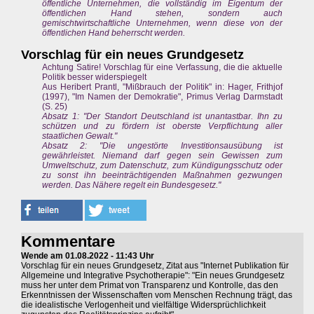
öffentliche Unternehmen, die vollständig im Eigentum der
öffentlichen Hand stehen, sondern auch
gemischtwirtschaftliche Unternehmen, wenn diese von der
öffentlichen Hand beherrscht werden.
Vorschlag für ein neues Grundgesetz
Achtung Satire! Vorschlag für eine Verfassung, die die aktuelle
Politik besser widerspiegelt
Aus Heribert Prantl, "Mißbrauch der Politik" in: Hager, Frithjof
(1997), "Im Namen der Demokratie", Primus Verlag Darmstadt
(S. 25)
Absatz 1: "Der Standort Deutschland ist unantastbar. Ihn zu
schützen und zu fördern ist oberste Verpflichtung aller
staatlichen Gewalt."
Absatz 2: "Die ungestörte Investitionsausübung ist
gewährleistet. Niemand darf gegen sein Gewissen zum
Umweltschutz, zum Datenschutz, zum Kündigungsschutz oder
zu sonst ihn beeinträchtigenden Maßnahmen gezwungen
werden. Das Nähere regelt ein Bundesgesetz."
Kommentare
Wende am 01.08.2022 - 11:43 Uhr
Vorschlag für ein neues Grundgesetz, Zitat aus "Internet Publikation für
Allgemeine und Integrative Psychotherapie": "Ein neues Grundgesetz
muss her unter dem Primat von Transparenz und Kontrolle, das den
Erkenntnissen der Wissenschaften vom Menschen Rechnung trägt, das
die idealistische Verlogenheit und vielfältige Widersprüchlichkeit