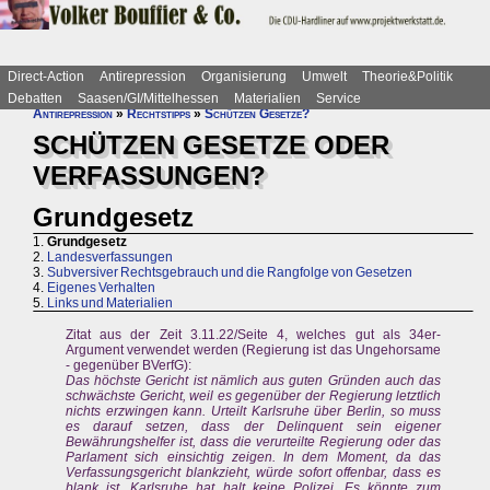
Direct-Action
Antirepression
Organisierung
Umwelt
Theorie&Politik
Debatten
Saasen/GI/Mittelhessen
Materialien
Service
Antirepression
»
Rechtstipps
»
Schützen Gesetze?
SCHÜTZEN GESETZE ODER
VERFASSUNGEN?
Grundgesetz
1.
Grundgesetz
2.
Landesverfassungen
3.
Subversiver Rechtsgebrauch und die Rangfolge von Gesetzen
4.
Eigenes Verhalten
5.
Links und Materialien
Zitat aus der Zeit 3.11.22/Seite 4, welches gut als 34er-
Argument verwendet werden (Regierung ist das Ungehorsame
- gegenüber BVerfG):
Das höchste Gericht ist nämlich aus guten Gründen auch das
schwächste Gericht, weil es gegenüber der Regierung letztlich
nichts erzwingen kann. Urteilt Karlsruhe über Berlin, so muss
es darauf setzen, dass der Delinquent sein eigener
Bewährungshelfer ist, dass die verurteilte Regierung oder das
Parlament sich einsichtig zeigen. In dem Moment, da das
Verfassungsgericht blankzieht, würde sofort offenbar, dass es
blank ist, Karlsruhe hat halt keine Polizei. Es könnte zum