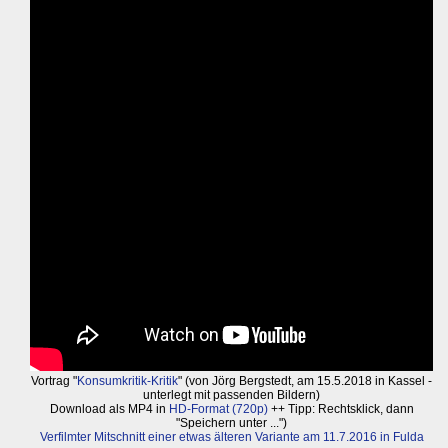
Vortrag "
Konsumkritik-Kritik
" (von Jörg Bergstedt, am 15.5.2018 in Kassel -
unterlegt mit passenden Bildern)
Download als MP4 in
HD-Format (720p)
++ Tipp: Rechtsklick, dann
"Speichern unter ...")
Verfilmter Mitschnitt einer etwas älteren Variante am 11.7.2016 in Fulda