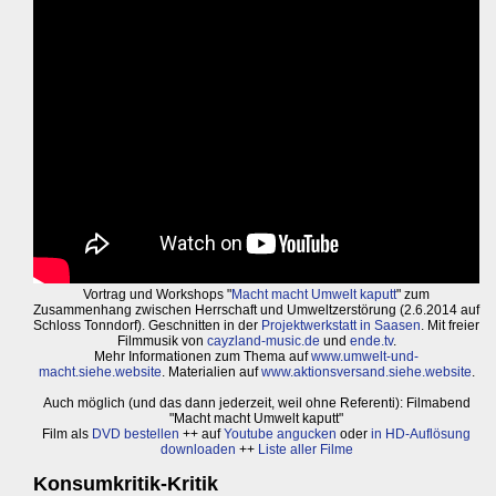
Vortrag und Workshops "
Macht macht Umwelt kaputt
" zum
Zusammenhang zwischen Herrschaft und Umweltzerstörung (2.6.2014 auf
Schloss Tonndorf). Geschnitten in der
Projektwerkstatt in Saasen
. Mit freier
Filmmusik von
cayzland-music.de
und
ende.tv
.
Mehr Informationen zum Thema auf
www.umwelt-und-
macht.siehe.website
. Materialien auf
www.aktionsversand.siehe.website
.
Auch möglich (und das dann jederzeit, weil ohne Referenti): Filmabend
"Macht macht Umwelt kaputt"
Film als
DVD bestellen
++ auf
Youtube angucken
oder
in HD-Auflösung
downloaden
++
Liste aller Filme
Konsumkritik-Kritik