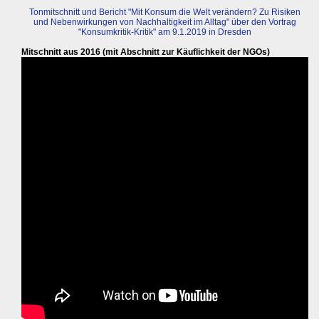
Tonmitschnitt und Bericht "Mit Konsum die Welt verändern? Zu Risiken
und Nebenwirkungen von Nachhaltigkeit im Alltag" über den Vortrag
"Konsumkritik-Kritik" am 9.1.2019 in Dresden
Mitschnitt aus 2016 (mit Abschnitt zur Käuflichkeit der NGOs)