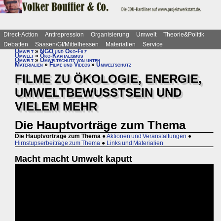
Direct-Action
Antirepression
Organisierung
Umwelt
Theorie&Politik
Debatten
Saasen/GI/Mittelhessen
Materialien
Service
Umwelt
»
NGO und Öko-Filz
Umwelt
»
Öko-Kapitalismus
Umwelt
»
Umweltschutz von unten
Materialien
»
Filme und Videos
»
Umweltschutz
FILME ZU ÖKOLOGIE, ENERGIE,
UMWELTBEWUSSTSEIN UND
VIELEM MEHR
Die Hauptvorträge zum Thema
Die Hauptvorträge zum Thema
●
Aktionen und Veranstaltungen
●
Hirnstupserbeiträge zum Thema
●
Links und Materialien
Macht macht Umwelt kaputt