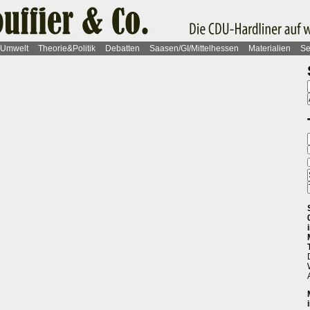
Umwelt
Theorie&Politik
Debatten
Saasen/GI/Mittelhessen
Materialien
Se