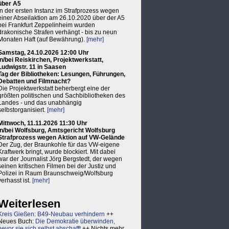
über A5
In der ersten Instanz im Strafprozess wegen
einer Abseilaktion am 26.10.2020 über der A5
bei Frankfurt Zeppelinheim wurden
drakonische Strafen verhängt - bis zu neun
Monaten Haft (auf Bewährung).
[mehr]
Samstag, 24.10.2026 12:00 Uhr
in/bei Reiskirchen, Projektwerkstatt,
Ludwigstr. 11 in Saasen
Tag der Bibliotheken: Lesungen, Führungen,
Debatten und Filmnacht?
Die Projektwerkstatt beherbergt eine der
größten politischen und Sachbibliotheken des
Landes - und das unabhängig
selbstorganisiert.
[mehr]
Mittwoch, 11.11.2026 11:30 Uhr
in/bei Wolfsburg, Amtsgericht Wolfsburg
Strafprozess wegen Aktion auf VW-Gelände
Der Zug, der Braunkohle für das VW-eigene
Kraftwerk bringt, wurde blockiert. Mit dabei
war der Journalist Jörg Bergstedt, der wegen
seinen kritischen Filmen bei der Justiz und
Polizei in Raum Braunschweig/Wolfsburg
verhasst ist.
[mehr]
Weiterlesen
Kreis Gießen: B49-Neubau verhindern
++
Neues Buch:
Die Demokratie überwinden,
bevor sie sich selbst abschafft
++ Nichts mehr