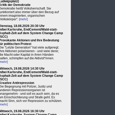
Ludwigsplatz)
Kritik der Demokratie
Demokratie heißt Volksherrschaft. Sie
funktioniert also immer über den Bezug auf
einem imaginierten, organischen
"Volkskörper".
[mehr]
Dienstag, 18.08.2026 20:30 Uhr
in/bei Karlsruhe, EndCement/Wald-statt-
Asphalt-Zelt auf dem System Change Camp
(SCC)
Provokante Aktionen und ihre Bedeutung
für politischen Protest
Die "Letzte Generation" hat viele aufgeregt.
Ihre Aktionen polarisieren - und viele derer,
die Macht oder Kapital in ihren Händen
halten, schimpfen auf die Aktivist*innen.
[mehr]
Mittwoch, 19.08.2026 14:30 Uhr
in/bei Karlsruhe, EndCement/Wald-statt-
Asphalt-Zelt auf dem System Change Camp
(SCC)
Kreative Antirepression
Die Begegnung mit Polizei, Justiz und
anderen Repressionsorganen ist
unangenehm - und soll es auch sein, da es
um Einschüchterung und Strafe geht. Es
macht Sinn, sich vor Repression zu schützen.
[mehr]
Mittwoch, 19.08.2026 16:30 Uhr
in/bei Karlsruhe, System Change Camp