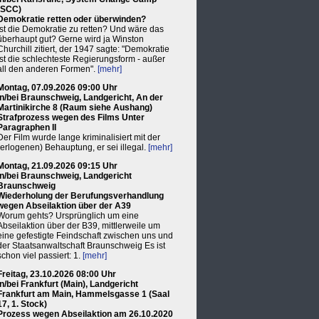
(SCC)
Demokratie retten oder überwinden?
Ist die Demokratie zu retten? Und wäre das
überhaupt gut? Gerne wird ja Winston
Churchill zitiert, der 1947 sagte: "Demokratie
ist die schlechteste Regierungsform - außer
all den anderen Formen".
[mehr]
Montag, 07.09.2026 09:00 Uhr
in/bei Braunschweig, Landgericht, An der
Martinikirche 8 (Raum siehe Aushang)
Strafprozess wegen des Films Unter
Paragraphen II
Der Film wurde lange kriminalisiert mit der
(erlogenen) Behauptung, er sei illegal.
[mehr]
Montag, 21.09.2026 09:15 Uhr
in/bei Braunschweig, Landgericht
Braunschweig
Wiederholung der Berufungsverhandlung
wegen Abseilaktion über der A39
Worum gehts? Ursprünglich um eine
Abseilaktion über der B39, mittlerweile um
eine gefestigte Feindschaft zwischen uns und
der Staatsanwaltschaft Braunschweig Es ist
schon viel passiert: 1.
[mehr]
Freitag, 23.10.2026 08:00 Uhr
in/bei Frankfurt (Main), Landgericht
Frankfurt am Main, Hammelsgasse 1 (Saal
17, 1. Stock)
Prozess wegen Abseilaktion am 26.10.2020