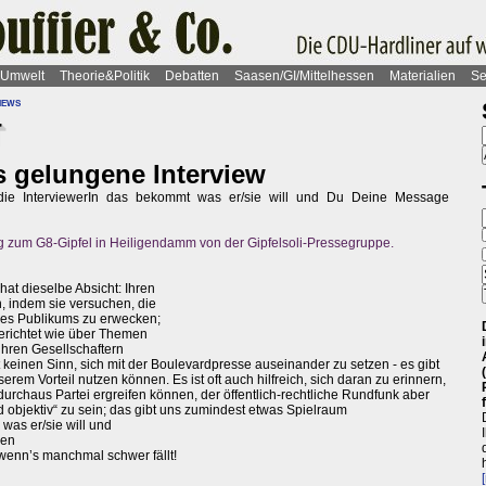
Umwelt
Theorie&Politik
Debatten
Saasen/GI/Mittelhessen
Materialien
Se
iews
T
s gelungene Interview
die InterviewerIn das bekommt was er/sie will und Du Deine Message
g zum G8-Gipfel in Heiligendamm von der Gipfelsoli-Pressegruppe.
hat dieselbe Absicht: Ihren
n, indem sie versuchen, die
hres Publikums zu erwecken;
erichtet wie über Themen
 ihren Gesellschaftern
 keinen Sinn, sich mit der Boulevardpresse auseinander zu setzen - es gibt
rem Vorteil nutzen können. Es ist oft auch hilfreich, sich daran zu erinnern,
urchaus Partei ergreifen können, der öffentlich-rechtliche Rundfunk aber
und objektiv“ zu sein; das gibt uns zumindest etwas Spielraum
 was er/sie will und
gen
wenn’s manchmal schwer fällt!