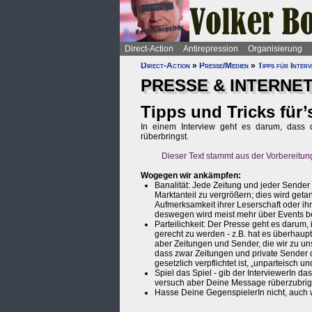
Direct-Action
Antirepression
Organisierung
Direct-Action
»
Presse/Medien
»
Tipps für Interv
PRESSE & INTERNE
Tipps und Tricks für’
In einem Interview geht es darum, dass 
rüberbringst.
Dieser Text stammt aus der Vorbereitun
Wogegen wir ankämpfen:
Banalität: Jede Zeitung und jeder Sender 
Marktanteil zu vergrößern; dies wird geta
Aufmerksamkeit ihrer Leserschaft oder i
deswegen wird meist mehr über Events b
Parteilichkeit: Der Presse geht es darum,
gerecht zu werden - z.B. hat es überhaupt
aber Zeitungen und Sender, die wir zu unse
dass zwar Zeitungen und private Sender d
gesetzlich verpflichtet ist, „unparteisch 
Spiel das Spiel - gib der InterviewerIn das
versuch aber Deine Message rüberzubri
Hasse Deine GegenspielerIn nicht, auch 