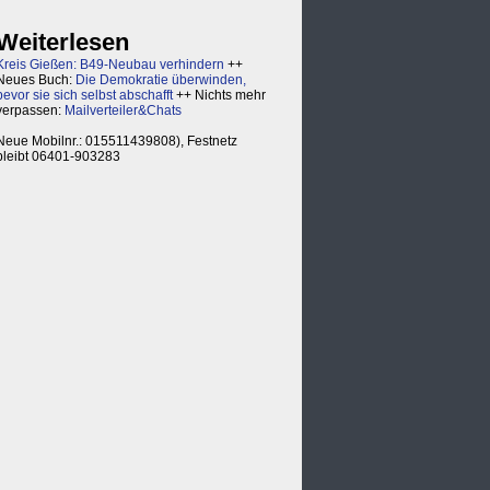
Weiterlesen
Kreis Gießen: B49-Neubau verhindern
++
Neues Buch:
Die Demokratie überwinden,
bevor sie sich selbst abschafft
++ Nichts mehr
verpassen:
Mailverteiler&Chats
Neue Mobilnr.: 015511439808), Festnetz
bleibt 06401-903283