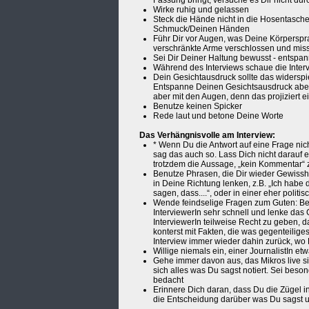
Fassung bringt, versuche es Dir nicht d
Wirke ruhig und gelassen
Steck die Hände nicht in die Hosentasch
Schmuck/Deinen Händen
Führ Dir vor Augen, was Deine Körperspra
verschränkte Arme verschlossen und miss
Sei Dir Deiner Haltung bewusst - entspa
Während des Interviews schaue die Interv
Dein Gesichtausdruck sollte das widersp
Entspanne Deinen Gesichtsausdruck aber l
aber mit den Augen, denn das projiziert 
Benutze keinen Spicker
Rede laut und betone Deine Worte
Das Verhängnisvolle am Interview:
* Wenn Du die Antwort auf eine Frage nich
sag das auch so. Lass Dich nicht darauf
trotzdem die Aussage, „kein Kommentar“ z
Benutze Phrasen, die Dir wieder Gewisshe
in Deine Richtung lenken, z.B. „Ich habe
sagen, dass....“, oder in einer eher politi
Wende feindselige Fragen zum Guten: Be
InterviewerIn sehr schnell und lenke das G
InterviewerIn teilweise Recht zu geben, d
konterst mit Fakten, die was gegenteilig
Interview immer wieder dahin zurück, wo 
Willige niemals ein, einer JournalistIn etw
Gehe immer davon aus, das Mikros live si
sich alles was Du sagst notiert. Sei bes
bedacht
Erinnere Dich daran, dass Du die Zügel in 
die Entscheidung darüber was Du sagst un