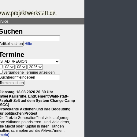
rvice
Suchen
Hilfe
Termine
vergangene Termine anzeigen
Dienstag, 18.08.2026 20:30 Uhr
in/bei Karlsruhe, EndCement/Wald-statt-
Asphalt-Zelt auf dem System Change Camp
(SCC)
Provokante Aktionen und ihre Bedeutung
für politischen Protest
Die "Letzte Generation" hat viele aufgeregt.
Ihre Aktionen polarisieren - und viele derer,
die Macht oder Kapital in ihren Händen
halten, schimpfen auf die Aktivist*innen.
[mehr]