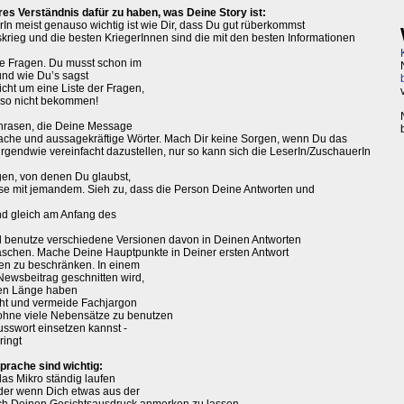
ares Verständnis dafür zu haben, was Deine Story ist:
rIn meist genauso wichtig ist wie Dir, dass Du gut rüberkommst
onskrieg und die besten KriegerInnen sind die mit den besten Informationen
die Fragen. Du musst schon im
nd wie Du’s sagst
icht um eine Liste der Fragen,
ieso nicht bekommen!
 Phrasen, die Deine Message
nfache und aussagekräftige Wörter. Mach Dir keine Sorgen, wenn Du das
rgendwie vereinfacht dazustellen, nur so kann sich die LeserIn/ZuschauerIn
gen, von denen Du glaubst,
iese mit jemandem. Sieh zu, dass die Person Deine Antworten und
d gleich am Anfang des
d benutze verschiedene Versionen davon in Deinen Antworten
raschen. Mache Deine Hauptpunkte in Deiner ersten Antwort
en zu beschränken. In einem
 Newsbeitrag geschnitten wird,
den Länge haben
cht und vermeide Fachjargon
ohne viele Nebensätze zu benutzen
usswort einsetzen kannst -
ringt
prache sind wichtig:
das Mikro ständig laufen
der wenn Dich etwas aus der