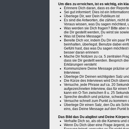
Um dies zu erreichen, ist es wichtig, ein kl
Erinnere Dich daran, dass es der Reporte
Sei gut informiert: Dies ist ein Informati
Überlege Dir, wer Dein Publikum ist
Es sind die Antworten, die zählen, nicht 
Voraus wissen, was Du sagen möchtest, u
Was werden sie Dich fragen? Bitte aber n
die Dir gestellt werden, Du wirst sie sow
Was ist Deine Message?
Bereite Dich vor, indem Du Dir ein paar
beinhalten, überlegst. Benutze dabei ei
Gefühl hast, das was Du sagen möchtest i
besser daran erinnern
Mache Dir Notizen zu ca. 5 zentralen Fra
dass sie Dir gestellt werden. Besprich d
Erklärungen versteht
Kommuniziere Deine Message präzise un
Interviews
Überlege Dir Deinen wichtigsten Satz un
Die Kürze des Interviews wird Dich über
Versuche, jede Phrase auf ca. 20 Sekund
aufgezeichneten Interview, das für einen
kann ein O-Ton zwischen 8 u. 25 Sekun
Spreche deutlich und präzise, schwall ni
Versuche schnell zum Punkt zu kommen 
Überlege Dir einen Satz, den Du als Schl
eins, das Deine Message auf den Punkt b
Das Bild das Du abgibst und Deine Körpers
Verhalte Dich so, als ob die Kamera und 
Wenn Du Dich über eine Frage ärgerst, o