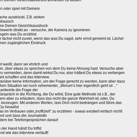
urch Deinen Gesichtsausdruck anmerken zu lassen.
en oder spiel mit Deinem
che ausdrückt. Z.B. wirken
trauisch
nne Deinen Gesichtsausdruck
iewerIn direkt an - versuche, die Kamera zu ignorieren
iegeln was Du erzählst
ächel nicht zuviel, wenn das was Du sagst, sehr ernst gemeint ist. Lächel
einen zugänglichen Eindruck
t weißt, dann sei ehrlich und
 ein, über etwas zu sprechen von dem Du keine Ahnung hast. Versuche aber
u vermeiden, denn damit wirkst Du nur, also hättest Du etwas zu verbergen
it schaffen und das Interview
 darüber keine Information, um der Frage gerecht zu werden, kann aber dazu
schen Situation sei noch vehementer, „Worum’s hier eigentlich geht ist ...“
antworte die Frage der
espräch in die Richtung, die Du willst. Eine gute Methode ist z.B., der
ann aber zu erläutern, dass das nicht die ganze Wahrheit ist; oder, Du
es bezeugen. Mit anderen Worten, lass Dich nicht bedrängen und führe das
Du hinwillst
as im Vertrauen oder„inoffiziell“ zu erzählen - sowas existiert einfach nicht!
nd und dass die JournalistIn
onders bei Telefongesprächen darauf
der Hand hälst! Du triffst
d wie das Interview verläuft!