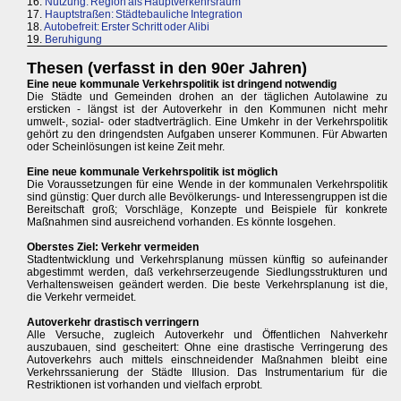
16.
Nutzung: Region als Hauptverkehrsraum
17.
Hauptstraßen: Städtebauliche Integration
18.
Autobefreit: Erster Schritt oder Alibi
19.
Beruhigung
Thesen (verfasst in den 90er Jahren)
Eine neue kommunale Verkehrspolitik ist dringend notwendig
Die Städte und Gemeinden drohen an der täglichen Autolawine zu
ersticken - längst ist der Autoverkehr in den Kommunen nicht mehr
umwelt-, sozial- oder stadtverträglich. Eine Umkehr in der Verkehrspolitik
gehört zu den dringendsten Aufgaben unserer Kommunen. Für Abwarten
oder Scheinlösungen ist keine Zeit mehr.
Eine neue kommunale Verkehrspolitik ist möglich
Die Voraussetzungen für eine Wende in der kommunalen Verkehrspolitik
sind günstig: Quer durch alle Bevölkerungs- und Interessengruppen ist die
Bereitschaft groß; Vorschläge, Konzepte und Beispiele für konkrete
Maßnahmen sind ausreichend vorhanden. Es könnte losgehen.
Oberstes Ziel: Verkehr vermeiden
Stadtentwicklung und Verkehrsplanung müssen künftig so aufeinander
abgestimmt werden, daß verkehrserzeugende Siedlungsstrukturen und
Verhaltensweisen geändert werden. Die beste Verkehrsplanung ist die,
die Verkehr vermeidet.
Autoverkehr drastisch verringern
Alle Versuche, zugleich Autoverkehr und Öffentlichen Nahverkehr
auszubauen, sind gescheitert: Ohne eine drastische Verringerung des
Autoverkehrs auch mittels einschneidender Maßnahmen bleibt eine
Verkehrssanierung der Städte Illusion. Das Instrumentarium für die
Restriktionen ist vorhanden und vielfach erprobt.