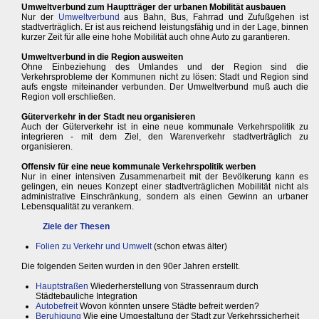
Umweltverbund zum Hauptträger der urbanen Mobilität ausbauen
Nur der
Umweltverbund
aus Bahn, Bus, Fahrrad und Zufußgehen ist
stadtverträglich. Er ist aus reichend leistungsfähig und in der Lage, binnen
kurzer Zeit für alle eine hohe Mobilität auch ohne Auto zu garantieren.
Umweltverbund in die Region ausweiten
Ohne Einbeziehung des Umlandes und der Region sind die
Verkehrsprobleme der Kommunen nicht zu lösen: Stadt und Region sind
aufs engste miteinander verbunden. Der Umweltverbund muß auch die
Region voll erschließen.
Güterverkehr in der Stadt neu organisieren
Auch der Güterverkehr ist in eine neue kommunale Verkehrspolitik zu
integrieren - mit dem Ziel, den Warenverkehr stadtverträglich zu
organisieren.
Offensiv für eine neue kommunale Verkehrspolitik werben
Nur in einer intensiven Zusammenarbeit mit der Bevölkerung kann es
gelingen, ein neues Konzept einer stadtverträglichen Mobilität nicht als
administrative Einschränkung, sondern als einen Gewinn an urbaner
Lebensqualität zu verankern.
Ziele der Thesen
Folien zu Verkehr und Umwelt
(schon etwas älter)
Die folgenden Seiten wurden in den 90er Jahren erstellt.
Hauptstraßen
Wiederherstellung von Strassenraum durch
Städtebauliche Integration
Autobefreit
Wovon könnten unsere Städte befreit werden?
Beruhigung
Wie eine Umgestaltung der Stadt zur Verkehrssicherheit