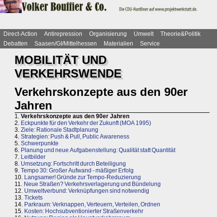
Direct-Action
Antirepression
Organisierung
Umwelt
Theorie&Politik
Debatten
Saasen/GI/Mittelhessen
Materialien
Service
MOBILITÄT UND
VERKEHRSWENDE
Verkehrskonzepte aus den 90er
Jahren
1.
Verkehrskonzepte aus den 90er Jahren
2.
Eckpunkte für den Verkehr der Zukunft (MOA 1995)
3.
Ziele: Rationale Stadtplanung
4.
Strategien: Push & Pull, Public Awareness
5.
Schwerpunkte
6.
Planung und neue Aufgabenstellung: Qualität statt Quantität
7.
Leitbilder
8.
Umsetzung: Fortschritt durch Beteiligung
9.
Tempo 30: Großer Aufwand - mäßiger Erfolg
10.
Langsamer! Gründe zur Tempo-Reduzierung
11.
Neue Straßen? Verkehrsverlagerung und Bündelung
12.
Umweltverbund: Verknüpfungen sind notwendig
13.
Tickets
14.
Parkraum: Verknappen, Verteuern, Verteilen, Ordnen
15.
Kosten: Hochsubventionierter Straßenverkehr