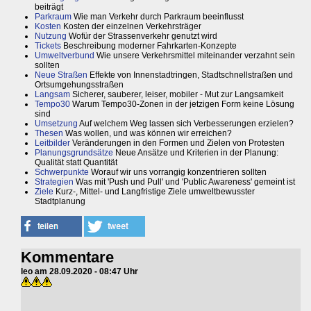
beiträgt
Parkraum
Wie man Verkehr durch Parkraum beeinflusst
Kosten
Kosten der einzelnen Verkehrsträger
Nutzung
Wofür der Strassenverkehr genutzt wird
Tickets
Beschreibung moderner Fahrkarten-Konzepte
Umweltverbund
Wie unsere Verkehrsmittel miteinander verzahnt sein
sollten
Neue Straßen
Effekte von Innenstadtringen, Stadtschnellstraßen und
Ortsumgehungsstraßen
Langsam
Sicherer, sauberer, leiser, mobiler - Mut zur Langsamkeit
Tempo30
Warum Tempo30-Zonen in der jetzigen Form keine Lösung
sind
Umsetzung
Auf welchem Weg lassen sich Verbesserungen erzielen?
Thesen
Was wollen, und was können wir erreichen?
Leitbilder
Veränderungen in den Formen und Zielen von Protesten
Planungsgrundsätze
Neue Ansätze und Kriterien in der Planung:
Qualität statt Quantität
Schwerpunkte
Worauf wir uns vorrangig konzentrieren sollten
Strategien
Was mit 'Push und Pull' und 'Public Awareness' gemeint ist
Ziele
Kurz-, Mittel- und Langfristige Ziele umweltbewusster
Stadtplanung
Kommentare
leo am 28.09.2020 - 08:47 Uhr