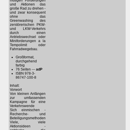
mutigen Forderungen
und Aktionen das
große Rad zu drehen -
und zwar konsequent
ohne das
Greenwashing des
zerstörerischen PKW-
und LKW-Verkehrs
durch einen
Antriebswechsel oder
Miniforderungen a la
Tempolimit oder
Fahrradwegebau.
Großformat,
durchgehend
farbig
76 Seiten ---
adP
ISBN 978-3-
86747-100-8
Inhalt:
Vorwort
Von kleinen Anfängen
zur umfassenden
Kampagne für eine
Verkehrswende
Sich einmischen -
Recherche- und
Beteiligungsmethoden
Viele, viele
Aktionsideen -