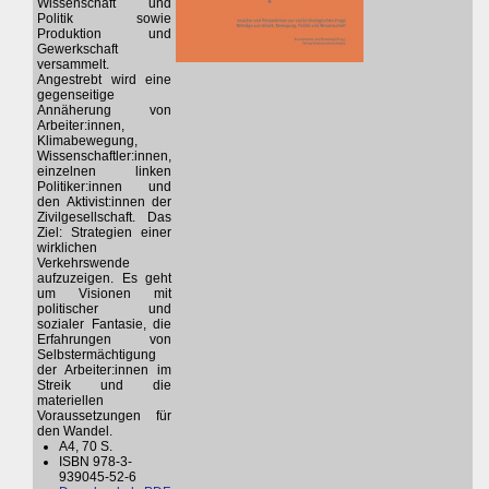
Wissenschaft und
Politik sowie
Produktion und
Gewerkschaft
versammelt.
Angestrebt wird eine
gegenseitige
Annäherung von
Arbeiter:innen,
Klimabewegung,
Wissenschaftler:innen,
einzelnen linken
Politiker:innen und
den Aktivist:innen der
Zivilgesellschaft. Das
Ziel: Strategien einer
wirklichen
Verkehrswende
aufzuzeigen. Es geht
um Visionen mit
politischer und
sozialer Fantasie, die
Erfahrungen von
Selbstermächtigung
der Arbeiter:innen im
Streik und die
materiellen
Voraussetzungen für
den Wandel.
A4, 70 S.
ISBN 978-3-
939045-52-6