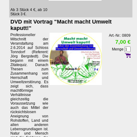
Ab 3 Stück 4 €, ab 10
Stück 3 €.
DVD mit Vortrag "Macht macht Umwelt
kaputt!"
Professioneller
Art.-Nr.: 0809
Mitschnitt der
7,00 €
Veranstaltung am
2.6.2014 auf Schloss
Menge
Tonndorf (Referent:
Jörg Bergstedt). Die
begann mit einem
Zitatequiz. Danach
Thesen zum
Zusammenhang von
Herrschaft und
Umweltzerstörung. Es
zeigt sich, dass
machtförmige
Verhältnisse
gleichzeitig die
Voraussetzung wie
auch das Mittel der
rücksichtslosen
Aneignung von
Rohstoffen, Land und
allen anderen
Lebensgrundlagen ist.
Natur und Mensch