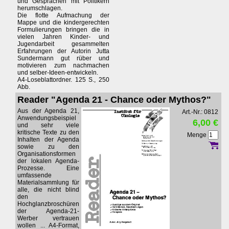
und Gesprächen mit Politikern
herumschlagen.
Die flotte Aufmachung der
Mappe und die kindergerechten
Formulierungen bringen die in
vielen Jahren Kinder- und
Jugendarbeit gesammelten
Erfahrungen der Autorin Jutta
Sundermann gut rüber und
motivieren zum nachmachen
und selber-Ideen-entwickeln.
A4-Loseblattordner. 125 S., 250
Abb.
Reader "Agenda 21 - Chance oder Mythos?"
Aus der Agenda 21,
Art.-Nr.: 0812
Anwendungsbeispiel
6,00 €
und sehr viele
kritische Texte zu den
Menge
Inhalten der Agenda
sowie zu den
Organisationsformen
der lokalen Agenda-
Prozesse. Eine
umfassende
Materialsammlung für
alle, die nicht blind
den
Hochglanzbroschüren
der Agenda-21-
Werber vertrauen
wollen ... A4-Format,