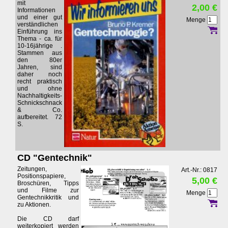
mit
2,00 €
Informationen
und einer gut
Menge
verständlichen
Einführung ins
Thema - ca. für
10-16jährige .
Stammen aus
den 80er
Jahren, sind
daher noch
recht praktisch
und ohne
Nachhaltigkeits-
Schnickschnack
& Co.
aufbereitet. 72
S.
CD "Gentechnik"
Zeitungen,
Art.-Nr.: 0817
Positionspapiere,
5,00 €
Broschüren, Tipps
und Filme zur
Menge
Gentechnikkritik und
zu Aktionen.
Die CD darf
weiterkopiert werden