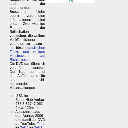
und in der
begleitenden
Broschüre (siehe
oben) verbreiteten
Informationen sind
brisant. Zwei wichtige
Figuren der
Seilschaften
versuchen, die weitere
Veröffentlichung
verbieten zu lassen -
mit bösen
juristischen
Tricks und willigen
VollstreckerInnen auf
Richterposten
!
Die DVD darf öffentlich
vorgeführt werden.
Der Kauf beinhaltet
die Aufführrechte für
alle nicht-
kommerziellen
Veranstaltungen.
ISBN im
SeitenHieb-Verlag
978-3-86747-062-
9 (ca. 120min)
Ausschnitte aus
dem Vortrag 2009
und damit der DVD
auf YouTube:
Teil 1
++
Teil 2
++
Teil 3