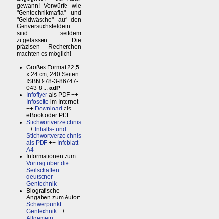
gewann! Vorwürfe wie
"Gentechnikmafia" und
"Geldwäsche" auf den
Genversuchsfeldern
sind seitdem
zugelassen. Die
präzisen Recherchen
machten es möglich!
Großes Format 22,5
x 24 cm, 240 Seiten.
ISBN 978-3-86747-
043-8 ...
adP
Infoflyer
als PDF ++
Infoseite
im Internet
++
Download
als
eBook oder PDF
Stichwortverzeichnis
++
Inhalts- und
Stichwortverzeichnis
als PDF
++
Infoblatt
A4
Informationen zum
Vortrag über die
Seilschaften
deutscher
Gentechnik
Biografische
Angaben zum Autor:
Schwerpunkt
Gentechnik
++
Allgemein