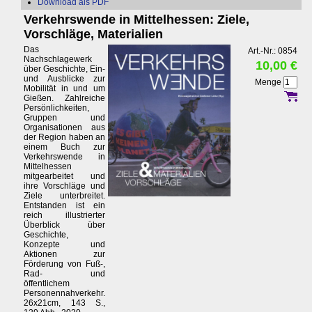
Download als PDF
Verkehrswende in Mittelhessen: Ziele,
Vorschläge, Materialien
Das
Art.-Nr.: 0854
Nachschlagewerk
10,00 €
über Geschichte, Ein-
und Ausblicke zur
Menge
Mobilität in und um
Gießen. Zahlreiche
Persönlichkeiten,
Gruppen und
Organisationen aus
der Region haben an
einem Buch zur
Verkehrswende in
Mittelhessen
mitgearbeitet und
ihre Vorschläge und
Ziele unterbreitet.
Entstanden ist ein
reich illustrierter
Überblick über
Geschichte,
Konzepte und
Aktionen zur
Förderung von Fuß-,
Rad- und
öffentlichem
Personennahverkehr.
26x21cm, 143 S.,