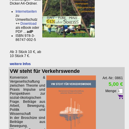
Dicker A4-Ordner.
Internetseiten
zu
Umweltschutz
++
Download
als eBook oder
PDF ...
adP
ISBN 978-3-
86747-002-5
Ab 3 Stück 10 €, ab
10 Stück 7 €.
weitere Infos
VW steht für Verkehrswende
Konversion &
Art.-Nr.: 0861
Vergesellschaftung
5,00 €
zwischen Theorie und
Praxis Impulse und
Menge
Perspektiven zur
sozial-ökologischen
Frage. Beiträge aus
Arbeit, Bewegung,
Politik und
Wissenschaft
In der Broschüre sind
Beiträge aus
Bewegung,