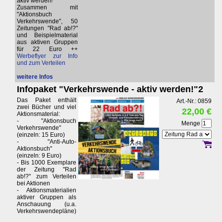
aktiv werden!"
Zusammen mit
"Aktionsbuch
Verkehrswende", 50
Zeitungen "Rad ab!?"
und Beispielmaterial
aus aktiven Gruppen
für 22 Euro ++
Werbeflyer zur Info
und zum Verteilen
weitere Infos
Infopaket "Verkehrswende - aktiv werden!"2
Das Paket enthält
Art.-Nr.: 0859
zwei Bücher und viel
22,00 €
Aktionsmaterial:
- "Aktionsbuch
Menge
Verkehrswende"
(einzeln: 15 Euro)
- "Anti-Auto-
Aktionsbuch"
(einzeln: 9 Euro)
- Bis 1000 Exemplare
der Zeitung "Rad
ab!?" zum Verteilen
bei Aktionen
- Aktionsmaterialien
aktiver Gruppen als
Anschauung (u.a.
Verkehrswendepläne)