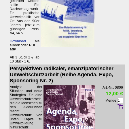
gefordert werden
sollte. Ein
Nachschlagewerk
für praktische
Umweltpolitik vor
Ort. Aus den 90er
Jahren - jetzt zum
günstigen Preis.
A4, 64 S.
Download
als
eBook oder PDF ...
adP
Ab 3 Stück 2 €, ab
10 Stück 1 €.
Perspektiven radikaler, emanzipatorischer
Umweltschutzarbeit (Reihe Agenda, Expo,
Sponsoring Nr. 2)
Analyse der
Art.-Nr.: 0806
Situation und neue
12,00 €
Strategien für eine
Umweltschutzarbeit,
Menge
die die Menschen zu
den AkteurInnen
macht -
Umweltschutz von
unten. Kapitel zu
Umweltbildung,
Naturschutz,