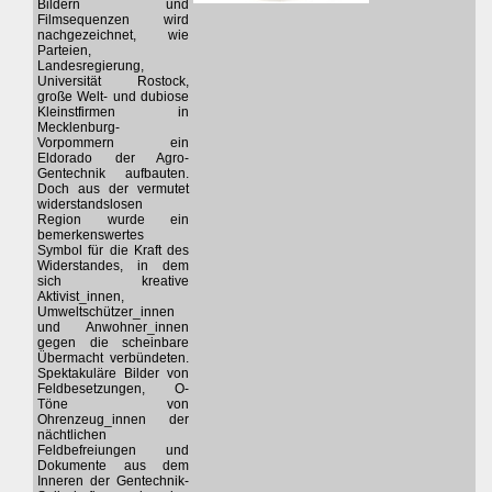
Bildern und
Filmsequenzen wird
nachgezeichnet, wie
Parteien,
Landesregierung,
Universität Rostock,
große Welt- und dubiose
Kleinstfirmen in
Mecklenburg-
Vorpommern ein
Eldorado der Agro-
Gentechnik aufbauten.
Doch aus der vermutet
widerstandslosen
Region wurde ein
bemerkenswertes
Symbol für die Kraft des
Widerstandes, in dem
sich kreative
Aktivist_innen,
Umweltschützer_innen
und Anwohner_innen
gegen die scheinbare
Übermacht verbündeten.
Spektakuläre Bilder von
Feldbesetzungen, O-
Töne von
Ohrenzeug_innen der
nächtlichen
Feldbefreiungen und
Dokumente aus dem
Inneren der Gentechnik-