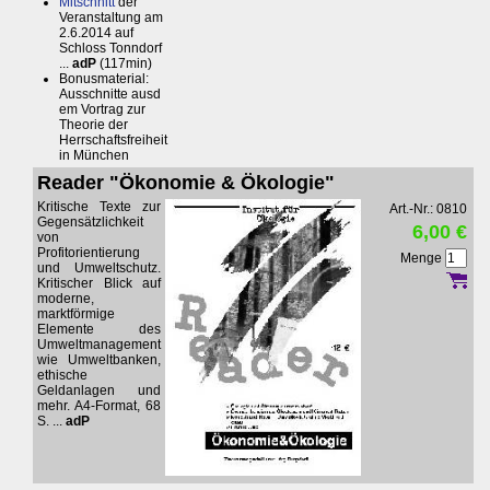
Mitschnitt
der
Veranstaltung am
2.6.2014 auf
Schloss Tonndorf
...
adP
(117min)
Bonusmaterial:
Ausschnitte ausd
em Vortrag zur
Theorie der
Herrschaftsfreiheit
in München
Reader "Ökonomie & Ökologie"
Kritische Texte zur
Art.-Nr.: 0810
Gegensätzlichkeit
6,00 €
von
Profitorientierung
Menge
und Umweltschutz.
Kritischer Blick auf
moderne,
marktförmige
Elemente des
Umweltmanagement
wie Umweltbanken,
ethische
Geldanlagen und
mehr. A4-Format, 68
S. ...
adP