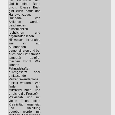
der Wahnsinn sich
täglich seinen Bann
bricht. Dieses Buch
gibt euch dafür das
Handwerkzeug.
Hunderte von
Aktionen werden
beschrieben
einschließlich
rechtlichen und
organisatorischen
Hinweisen. Ihr erfahrt,
wie ihr auf
Autobahnen
demonstrieren und bei
euch vor Ort Straßen
temporär autofrei
machen könnt. Wie
können
Fahrradstraßen
durchgesetzt oder
umfassende
Verkehrswendepläne
erstellt werden? Wie
finde ich
Mitstreiter*innen und
erreiche die Presse?
Praxisnah und mit
vielen Fotos sollen
Kreativität angeheizt
und Anleitung
gegeben werden, mit