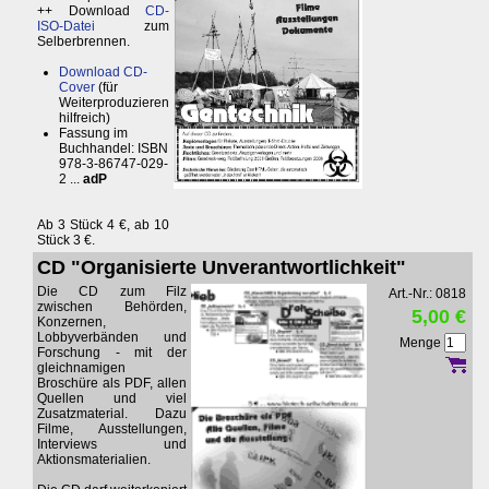
++ Download
CD-
ISO-Datei
zum
Selberbrennen.
Download CD-
Cover
(für
Weiterproduzieren
hilfreich)
Fassung im
Buchhandel: ISBN
978-3-86747-029-
2 ...
adP
Ab 3 Stück 4 €, ab 10
Stück 3 €.
CD "Organisierte Unverantwortlichkeit"
Die CD zum Filz
Art.-Nr.: 0818
zwischen Behörden,
5,00 €
Konzernen,
Lobbyverbänden und
Menge
Forschung - mit der
gleichnamigen
Broschüre als PDF, allen
Quellen und viel
Zusatzmaterial. Dazu
Filme, Ausstellungen,
Interviews und
Aktionsmaterialien.