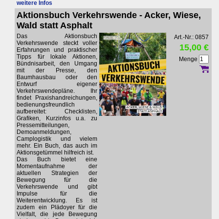
weitere Infos
Aktionsbuch Verkehrswende - Acker, Wiese,
Wald statt Asphalt
Das Aktionsbuch
Art.-Nr.: 0857
Verkehrswende steckt voller
15,00 €
Erfahrungen und praktischer
Tipps für lokale Aktionen,
Menge
Bündnisarbeit, den Umgang
mit der Presse, den
Baumhausbau oder den
Entwurf eigener
Verkehrswendepläne. Ihr
findet Praxishandreichungen,
bedienungsfreundlich
aufbereitet: Checklisten,
Grafiken, Kurzinfos u.a. zu
Pressemitteilungen,
Demoanmeldungen,
Camplogistik und vielem
mehr. Ein Buch, das auch im
Aktionsgetümmel hilfreich ist.
Das Buch bietet eine
Momentaufnahme der
aktuellen Strategien der
Bewegung für die
Verkehrswende und gibt
Impulse für die
Weiterentwicklung. Es ist
zudem ein Plädoyer für die
Vielfalt, die jede Bewegung