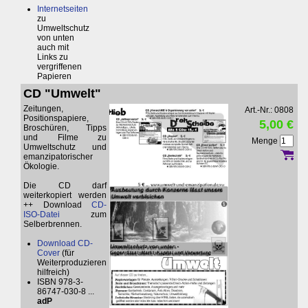
Internetseiten
zu
Umweltschutz
von unten
auch mit
Links zu
vergriffenen
Papieren
CD "Umwelt"
Zeitungen,
Art.-Nr.: 0808
Positionspapiere,
5,00 €
Broschüren, Tipps
und Filme zu
Menge
Umweltschutz und
emanzipatorischer
Ökologie.
Die CD darf
weiterkopiert werden
++ Download
CD-
ISO-Datei
zum
Selberbrennen.
Download CD-
Cover
(für
Weiterproduzieren
hilfreich)
ISBN 978-3-
86747-030-8 ...
adP