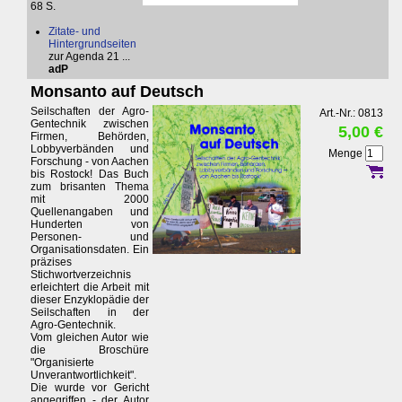
68 S.
Zitate- und
Hintergrundseiten
zur Agenda 21 ...
adP
Monsanto auf Deutsch
Seilschaften der Agro-
Art.-Nr.: 0813
Gentechnik zwischen
5,00 €
Firmen, Behörden,
Lobbyverbänden und
Menge
Forschung - von Aachen
bis Rostock! Das Buch
zum brisanten Thema
mit 2000
Quellenangaben und
Hunderten von
Personen- und
Organisationsdaten. Ein
präzises
Stichwortverzeichnis
erleichtert die Arbeit mit
dieser Enzyklopädie der
Seilschaften in der
Agro-Gentechnik.
Vom gleichen Autor wie
die Broschüre
"Organisierte
Unverantwortlichkeit".
Die wurde vor Gericht
angegriffen - der Autor