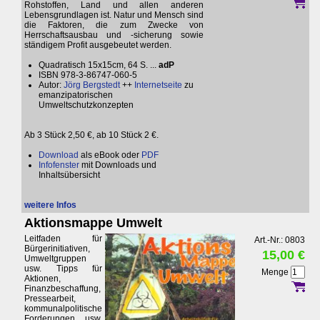
Rohstoffen, Land und allen anderen
Lebensgrundlagen ist. Natur und Mensch sind
die Faktoren, die zum Zwecke von
Herrschaftsausbau und -sicherung sowie
ständigem Profit ausgebeutet werden.
Quadratisch 15x15cm, 64 S. ...
adP
ISBN 978-3-86747-060-5
Autor:
Jörg Bergstedt
++
Internetseite
zu
emanzipatorischen
Umweltschutzkonzepten
Ab 3 Stück 2,50 €, ab 10 Stück 2 €.
Download
als eBook oder
PDF
Infofenster
mit Downloads und
Inhaltsübersicht
weitere Infos
Aktionsmappe Umwelt
Leitfaden für
Art.-Nr.: 0803
Bürgerinitiativen,
15,00 €
Umweltgruppen
usw. Tipps für
Menge
Aktionen,
Finanzbeschaffung,
Pressearbeit,
kommunalpolitische
Forderungen usw.