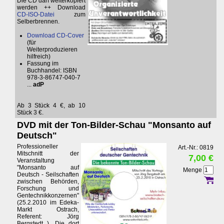
Die CD darf weiterkopiert
werden ++ Download
CD-ISO-Datei
zum
Selberbrennen.
Download CD-Cover
(für
Weiterproduzieren
hilfreich)
Fassung im
Buchhandel: ISBN
978-3-86747-040-7
...
adP
Ab 3 Stück 4 €, ab 10
Stück 3 €.
DVD mit der Ton-Bilder-Schau "Monsanto auf
Deutsch"
Professioneller
Art.-Nr.: 0819
Mitschnitt der
7,00 €
Veranstaltung
"Monsanto auf
Menge
Deutsch - Seilschaften
zwischen Behörden,
Forschung und
Gentechnikkonzernen"
(25.2.2010 im Edeka-
Markt Ostrach,
Referent: Jörg
Bergstedt ). Die dort