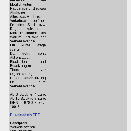
entdecke die
Möglichkeiten
Raddemos und sowas
Ähnliches
Alles, was Recht ist ...
Verkehrswendepläne
für eine Stadt bzw.
Region entwickeln
Klare Positionen: Das
Warum und Wie der
Verkehrswende
Für kurze Wege
streiten
Da geht mehr:
Aktionstage,
Blockaden und
Besetzungen
Tipps zur
Organisierung
Unsere Unterstützung
für eure
Verkehrswende
Ab 3 Stück je 7 Euro.
Ab 10 Stück je 5 Euro.
ISBN 978-3-86747-
100-2
Download als PDF
Paketpreis
"Verkehrswende -