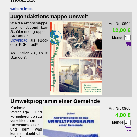
129 Abb., 2020.
weitere Infos
Jugendaktionsmappe Umwelt
Wie die Aktionsmappe,
Art.-Nr.: 0804
aber für Jugend- bzw.
12,00 €
SchülerInnengruppen.
A4-Ordner. ++
Menge
Download
als eBook
oder PDF ...
adP
Ab 3 Stück 9 €, ab 10
Stück 6 €.
Umweltprogramm einer Gemeinde
Konkrete
Art.-Nr.: 0805
Vorschläge und
4,00 €
Formulierungen zu
verschiedenen
Menge
Umweltbereichen
und dem, was
kommunalpolitisch