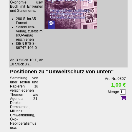
Ökonomie usw.
Buch mit Entwürfen
und Statements.
280 S. im A5-
Format
SeitenHieb-
Verlag, zuerst im
IKO-Verlag
erschienen
ISBN 978-3-
86747-106-0
Ab 3 Stück 10 €, ab
10 Stück 8 €.
Positionen zu "Umweltschutz von unten"
Sammlung von
Art.-Nr.: 0807
über Texten und
1,00 €
Papieren zu
verschiedenen
Menge
Themen wie
Agenda 21,
Direkte
Demokratie,
Militanz,
Umweltbildung,
Öko-
Neoliberalismus
usw.