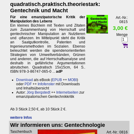
quadratisch.praktisch.theoriestark:
Gentechnik und Macht
Für eine emanzipatorische Kritik der
Art.-Nr.:
Manipulation des Lebens
0815
Ein kleines Büchlein mit Texten und Zitaten
3,00 €
zum Zusammenhang von Herrschaft und
gentechnischer Manipulation an Nutztieren
Menge
und -pflanzen. Im Mittelpunkt steht die Kritik
an Saatgutkontrolle, Patenten und
Ingenieursmethoden im Sozialen. Ebenso
beleuchtet werden die spendenorientierten
Strategien von Umweltverbänden, Grünen
und anderen, die auf Herrschaftsanalyse und
deshalb in gefährliche Argumentationen
abrutschen. Quadratisch 15x15cm, 64 S..
ISBN 978-3-86747-065-0 ...
adP
Download
als eBook (
EPUB
++
MOBI
)
oder
PDF
++
Infofenster
mit Downloads
und Inhaltsübersicht
Autor:
Jörg Bergstedt
++
Internetseiten
zur
emanzipatorischen Gentechnikkritik
Ab 3 Stück 2,50 €, ab 10 Stück 2 €.
weitere Infos
Wir informieren uns: Gentechnologie
Taschenbuch
Art.-Nr.: 0816