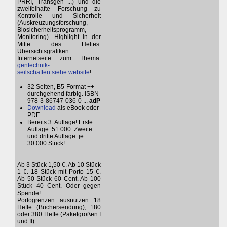
PRRI, Transgen ...) und die
zweifelhafte Forschung zu
Kontrolle und Sicherheit
(Auskreuzungsforschung,
Biosicherheitsprogramm,
Monitoring). Highlight in der
Mitte des Heftes:
Übersichtsgrafiken.
Internetseite zum Thema:
gentechnik-
seilschaften.siehe.website
!
32 Seiten, B5-Format ++
durchgehend farbig. ISBN
978-3-86747-036-0 ...
adP
Download
als eBook oder
PDF
Bereits 3. Auflage! Erste
Auflage: 51.000. Zweite
und dritte Auflage: je
30.000 Stück!
Ab 3 Stück 1,50 €. Ab 10 Stück
1 €. 18 Stück mit Porto 15 €.
Ab 50 Stück 60 Cent. Ab 100
Stück 40 Cent. Oder gegen
Spende!
Portogrenzen ausnutzen 18
Hefte (Büchersendung), 180
oder 380 Hefte (Paketgrößen I
und II)