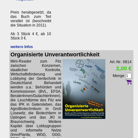
Preis herabgesetzt, da
das Buch zum Teil
veraltet ist (beschreibt
die Situation in 2011).
Ab 3 Stück 4 €, ab 10
Stück 3 €.
weitere Infos
Organisierte Unverantwortlichkeit
Mini-Reader zum Filz
Art.-Nr.: 0814
zwischen Konzernen,
2,00 €
staatlicher Kontrolle,
Wirtschaftsförderung und
Menge
Lobbying der Gentechnik in
Deutschland. Behandelt
werden u.a.: Behörden und
Kommissionen (BVL, EFSA,
BeraterInnen/GutachterInnen),
die Leuchttürme des Filz wie
das IPK in Gatersleben, das
AgroBiotechnikum in Groß
Lüsewitz, die Biotechfarm in
Üplingen und das JKI in
Braunschweig. Weitere
Kapitel über Lobbygruppen
und informelle Netze
(InnoPlanta, WGG, GGG,