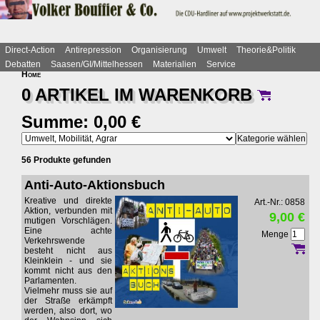
Direct-Action
Antirepression
Organisierung
Umwelt
Theorie&Politik
Debatten
Saasen/GI/Mittelhessen
Materialien
Service
Home
0 ARTIKEL IM
WARENKORB
Summe: 0,00 €
56 Produkte gefunden
Anti-Auto-Aktionsbuch
Kreative und direkte
Art.-Nr.: 0858
Aktion, verbunden mit
9,00 €
mutigen Vorschlägen.
Eine achte
Menge
Verkehrswende
besteht nicht aus
Kleinklein - und sie
kommt nicht aus den
Parlamenten.
Vielmehr muss sie auf
der Straße erkämpft
werden, also dort, wo