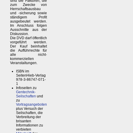
sind die Faktoren, die
zum Zwecke von
Herrschaftsausbau
und -sicherung sowie
ständigem Profit
ausgebeutet werden.
Im Anschluss folgen
Ausschnitte aus der
Diskussion.
Die DVD darf öffentlich
vorgeführt werden.
Der Kauf beinhaltet
die Aufführrechte für
alle nicht-
kommerziellen
Veranstaltungen.
ISBN im
SeitenHieb-Verlag
978-3-86747-071-
1
Infoseiten zu
Gentechnik-
Seilschaften
und
zu
Vortragsangeboten
plus Versuch der
Seilschaften, die
Verbreitung der
brisanten
Informationen zu
verbieten