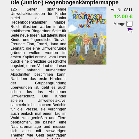
Die (Junior-) Regenbogenkämpfermappe
125 Seiten spannende
Art.-Nr.: 0811
Umweltaktionsideen für Kinder
12,00 €
bietet die Junior
Regenbogenkämpfer Mappe.
Menge
Reich illustriert warten in dem
praktischen Ringordner Seite für
Seite neue Ideen auf tatenlustige
Kinder und Jugendliche. Die viel
Freunde Finn, Franzi, Jana und
Lennart, die eine Umweltgruppe
gründen wollen, werden im
ersten Kapitel erstmal vom Leser
durch eine brenzlige Geschichte
bugsiert, deren Verlauf der Leser
selbst anhand numerierten
Abschnitten bestimmen kann.
Nachdem das erste Hindernis
der Gruppengründung
überwunden ist, geht es auch
schon los ins Abenteuer
Umweltschutz. Die Kinder
spielen Umweltdetektive,
sammeln Infos, machen Berichte
für die Presse, sie verbringen
auch einfach mal einen Tag im
Wald zum genießen und Tiere
beobachten, sie basteln eine
Naturstromanlage und müssen
sich auch mit schwierigen
Themen wie Geld beantragen