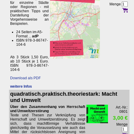
für einzelne Städte
Menge
oder Regionen - mit
praktischen Tipps und
Darstellung der
Vorgehensweise an
Beispielen.
24 Seiten im A5-
Format ...
adP
ISBN 978-3-86747-
104-6
Ab 3 Stück 1,50 Euro,
ab 10 Stück je 1 Euro.
ISBN 978-3-86747-
104-6
Download als PDF
weitere Infos
quadratisch.praktisch.theoriestark: Macht
und Umwelt
Über den Zusammenhang von Herrschaft
Art.-Nr.:
und Umweltzerstörung
0801
Texte und Thesen zur Verknüpfung von
3,00 €
Herrschaft und Umweltzerstörung. Es zeigt
sich, dass machtförmige Verhältnisse
Menge
gleichzeitig die Voraussetzung wie auch das
Mittel der rücksichtslosen Aneignung von