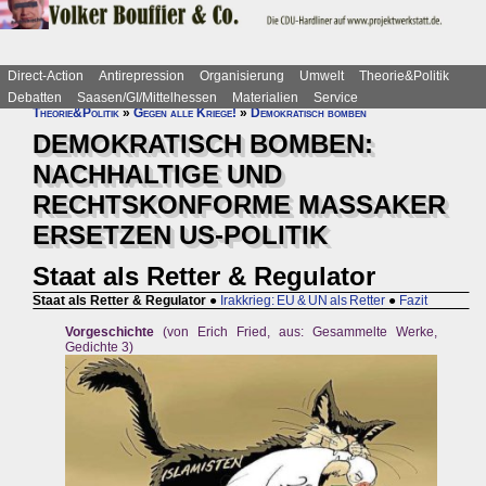
Direct-Action
Antirepression
Organisierung
Umwelt
Theorie&Politik
Debatten
Saasen/GI/Mittelhessen
Materialien
Service
Theorie&Politik
»
Gegen alle Kriege!
»
Demokratisch bomben
DEMOKRATISCH BOMBEN:
NACHHALTIGE UND
RECHTSKONFORME MASSAKER
ERSETZEN US-POLITIK
Staat als Retter & Regulator
Staat als Retter & Regulator
●
Irakkrieg: EU & UN als Retter
●
Fazit
Vorgeschichte
(von Erich Fried, aus: Gesammelte Werke,
Gedichte 3)