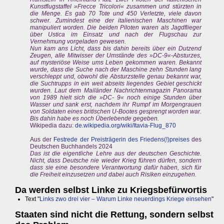
Kunstflugstaffel »Frecce Tricolori« zusammen und stürzten in
die Menge. Es gab 70 Tote und 450 Verletzte, viele davon
schwer. Zumindest eine der italienischen Maschinen war
manipuliert worden. Die beiden Piloten waren als Jagdflieger
über Ustica im Einsatz und nach der Flugschau zur
Vernehmung vorgeladen gewesen.
Nun kam ans Licht, dass bis dahin bereits über ein Dutzend
Zeugen, alle Mitwisser der Umstände des »DC-9«-Absturzes,
auf mysteriöse Weise ums Leben gekommen waren. Bekannt
wurde, dass die Suche nach der Maschine zehn Stunden lang
verschleppt und, obwohl die Absturzstelle genau bekannt war,
die Suchtrupps in ein weit abseits liegendes Gebiet geschickt
wurden. Laut dem Mailänder Nachrichtenmagazin Panorama
von 1989 hielt sich die »DC- 9« noch einige Stunden über
Wasser und sank erst, nachdem ihr Rumpf im Morgengrauen
von Soldaten eines britischen U-Bootes gesprengt worden war.
Bis dahin habe es noch Überlebende gegeben.
Wikipedia dazu:
de.wikipedia.org/wiki/Itavia-Flug_870
Aus der
Festrede der Preisträgerin des Friedens(!)preises
des
Deutschen Buchhandels 2024
Das ist die eigentliche Lehre aus der deutschen Geschichte.
Nicht, dass Deutsche nie wieder Krieg führen dürfen, sondern
dass sie eine besondere Verantwortung dafür haben, sich für
die Freiheit einzusetzen und dabei auch Risiken einzugehen.
Da werden selbst Linke zu Kriegsbefürwortis
Text "
Links zwo drei vier – Warum Linke neuerdings Kriege einsehen
"
Staaten sind nicht die Rettung, sondern selbst