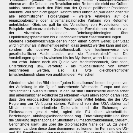
ebenso wie die Debatte um Revolution oder Reform, die nicht nur Gräben
aufriss, sondern auch den Blick von der Qualität politischer Positionen
ablenkte. Wer sich nicht gegen Reformismus entschied, war dann offen für
alle reformistischen Forderungen - weitere Analysen auf die
emanzipatorische oder antiemanzipatorische Wirkung von Reformen
unterblieben. Gleiches galt für die Vorstellung von Revolutionen, die
Beispiele antiemanzipatorischer Prozesse in Revolutionen reichen von
der Akzeptanz nationaler Befreiungsideologien über
Liquidierungsphantasien bis zu technokratischen Staatsvorstellungen.
Moderne Reformvorschläge gehen noch einen Schritt weiter. Der Staat
wird nicht nur als Instrument gesehen, dass genutzt werden kann und soll,
sondern als positive Gestaltungskraft, die legitimerweise die
gesellschaftliche Macht ausübt, weil sie "demokratisch" sei. Die
Vorstellungen gehen inzwischen bis ins Mystische, wenn Nationalstaaten
- vor zehn Jahren noch als Quelle von Machtmissbrauch, Korruption,
Unterdrückung usw. verortet2 - als "Globalisierung von unten"
beschrieben werden, also als Orte gleichberechtigter
Entscheidungsfindung von unabhängigen Menschen.
Wiederholt wird das Bild eines "guten Kapitalismus" betont, begleitet von
der Aufteilung in die "gute" aufstrebende Weltmacht Europa und den
"schlechten" US-Kapitalismus. In der Tat sind Unterschiede europäischer
und amerikanischer Politikstile zu erkennen - was allein schon daran liegt,
dass den europäischen Regierungen viele Mittel fehlen, die der US-
Regierung zur Verfügung stehen. Während von den USA stärker auf
Militär, dominanz-orientierte Diplomatie und die Sicherung von
Einflusszonen gesetzt wird, agiert die EU über wirtschaftliche
Beziehungen, abhängigkeitsschaffende sog. Entwicklungshilfe und über
die Stärkung supranationaler Strukturen (Klimaschutzabkommen, Steuern,
Gerichtshöfe usw.), um über die diplomatische Nähe der EU zu vielen
ärmeren Ländern diese dann dominieren zu können. Im Kern sind die US-
und EU-Bemühungen aber von den gleichen Zielen geprägt, nämlich der