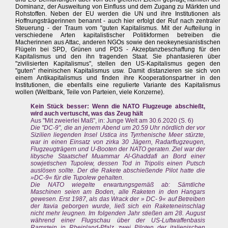
Dominanz, der Ausweitung von Einfluss und dem Zugang zu Märkten und
Rohstoffen. Neben der EU werden die UN und ihre Institutionen als
Hoffnungsträgerinnen benannt - auch hier erfolgt der Ruf nach zentraler
Steuerung - der Traum vom "guten Kapitalismus. Mit der Aufteilung in
verschiedene Arten kapitalistischer Politikformen betreiben die
Macherinnen aus Attac, anderen NGOs sowie den neokeynesianistischen
Flügeln bei SPD, Grünen und PDS - Akzeptanzbeschaffung für den
Kapitalismus und den ihn tragenden Staat. Sie phantasieren über
"zivilisierten Kapitalismus", stellen den US-Kapitalismus gegen den
"guten" rheinischen Kapitalismus usw. Damit distanzieren sie sich von
einem Antikapitalismus und finden ihre Kooperationspartner in den
Institutionen, die ebenfalls eine regulierte Variante des Kapitalismus
wollen (Weltbank, Teile von Parteien, viele Konzerne).
Kein Stück besser: Wenn die NATO Flugzeuge abschießt,
wird auch vertuscht, was das Zeug hält
Aus "Mit zweierlei Maß", in: Junge Welt am 30.6.2020 (S. 6)
Die "DC-9", die an jenem Abend um 20.59 Uhr nördlich der vor
Sizilien liegenden Insel Ustica ins Tyrrhenische Meer stürzte,
war in einen Einsatz von zirka 30 Jägern, Radarflugzeugen,
Flugzeugträgern und U-Booten der NATO geraten. Ziel war der
libysche Staatschef Muammar Al-Ghaddafi an Bord einer
sowjetischen Tupolew, dessen Tod in Tripolis einen Putsch
auslösen sollte. Der die Rakete abschießende Pilot hatte die
»DC-9« für die Tupolew gehalten.
Die NATO wiegelte erwartungsgemäß ab: Sämtliche
Maschinen seien am Boden, alle Raketen in den Hangars
gewesen. Erst 1987, als das Wrack der » DC- 9« auf Betreiben
der Itavia geborgen wurde, ließ sich ein Raketeneinschlag
nicht mehr leugnen. Im folgenden Jahr stießen am 28. August
während einer Flugschau über der US-Luftwaffenbasis
Ramstein in Rheinland-Pfalz zwei Piloten der italienischen