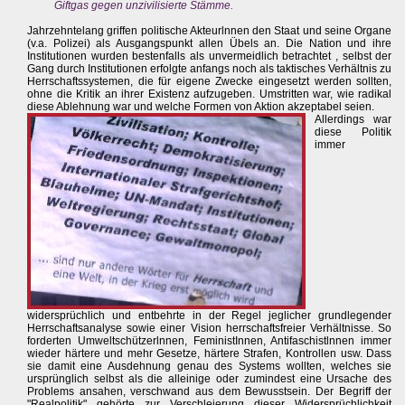
Giftgas gegen unzivilisierte Stämme.
Jahrzehntelang griffen politische Akteurlnnen den Staat und seine Organe
(v.a. Polizei) als Ausgangspunkt allen Übels an. Die Nation und ihre
Institutionen wurden bestenfalls als unvermeidlich betrachtet , selbst der
Gang durch Institutionen erfolgte anfangs noch als taktisches Verhältnis zu
Herrschaftssystemen, die für eigene Zwecke eingesetzt werden sollten,
ohne die Kritik an ihrer Existenz aufzugeben. Umstritten war, wie radikal
diese Ablehnung war und welche Formen von Aktion akzeptabel seien.
Allerdings war
diese Politik
immer
widersprüchlich und entbehrte in der Regel jeglicher grundlegender
Herrschaftsanalyse sowie einer Vision herrschaftsfreier Verhältnisse. So
forderten Umweltschützerlnnen, FeministInnen, Antifaschistlnnen immer
wieder härtere und mehr Gesetze, härtere Strafen, Kontrollen usw. Dass
sie damit eine Ausdehnung genau des Systems wollten, welches sie
ursprünglich selbst als die alleinige oder zumindest eine Ursache des
Problems ansahen, verschwand aus dem Bewusstsein. Der Begriff der
"Realpolitik" gehörte zur Verschleierung dieser Widersprüchlichkeit