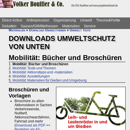
Direct-Action
Antirepression
Organisierung
Umwelt
Theorie&Politik
Debatten
Saasen/GI/Mittelhessen
Materialien
Service
Materialien
»
Download Umweltthemen
»
Umwelt: Texte
DOWNLOADS UMWELTSCHUTZ
VON UNTEN
Mobilität: Bücher und Broschüren
1.
Mobilität: Bücher und Broschüren
2.
Mobilität: Texte und Themen
3.
Mobilität: Aktionstipps und -materialien
4.
Mobilität: Ausstellungen
5.
Mobilität: Materialien für Gießen und Umgebung
Broschüren und
Vorlagen
Broschüre zu allen
Aktionsideen in Sachen
Verkehrswende,
Nulltarif,
Aktionsschwarzfahren,
Fahrrad und mehr
(
Download als PDF
++
Bestellen als A5-