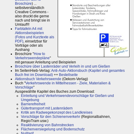
Broschüre
) ...
selbstverständlich
Creative Commons -
also druckt die gerne
nach und bringt sie in
Umlauf!!!
Farbtafeln A4 mit
Aktionsbeispielen
(Fotos und Kurztexte als
PDF)
, einsetzbar für
Vorträge oder als
Aushang
Broschüre "
How to
Verkehrswendepläne
"
mit genauer Anleitung und Beispielen
Broschüre über Lastenräder und Verleih in und um Gießen
Im SeitenHieb-Verlag:
Anti-Auto-Aktionsbuch (Kapitel und gesamtes
Buch frei im Download)
++
Bestellseite
Aktionsbuch Verkehrswende
(Oekom-Verlag)
Buch "
Verkehrswende in Mittelhessen - Ziele, Materialien &
Vorschläge
"
Ausgewählte Kapitel des Buches zum Download:
Einleitung und Verkehrswendevorschläge für Gießen und
Umgebung
Barrierefreiheit
Gütertransport mit Lastenrädern
Kritik am Radwegekonzept des Landkreises
Vorschläge für den Schienenverkehr
(Regionalbahnen,
RegioTram usw.)
Reaktivierung von Bahnstrecken
Flächenversiegelung und Bodenschutz
Nulltarif