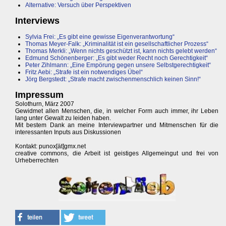
Alternative: Versuch über Perspektiven
Interviews
Sylvia Frei: „Es gibt eine gewisse Eigenverantwortung“
Thomas Meyer-Falk: „Kriminalität ist ein gesellschaftlicher Prozess“
Thomas Merkli: „Wenn nichts geschützt ist, kann nichts gelebt werden“
Edmund Schönenberger: „Es gibt weder Recht noch Gerechtigkeit“
Peter Zihlmann: „Eine Empörung gegen unsere Selbstgerechtigkeit“
Fritz Aebi: „Strafe ist ein notwendiges Übel“
Jörg Bergstedt: „Strafe macht zwischenmenschlich keinen Sinn!“
Impressum
Solothurn, März 2007
Gewidmet allen Menschen, die, in welcher Form auch immer, ihr Leben
lang unter Gewalt zu leiden haben.
Mit bestem Dank an meine Interviewpartner und Mitmenschen für die
interessanten Inputs aus Diskussionen
Kontakt: punox[ät]gmx.net
creative commons, die Arbeit ist geistiges Allgemeingut und frei von
Urheberrechten