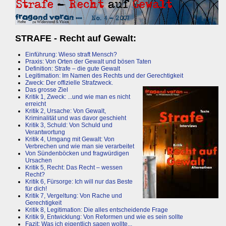
STRAFE - Recht auf Gewalt:
Einführung: Wieso straft Mensch?
Praxis: Von Orten der Gewalt und bösen Taten
Definition: Strafe – die gute Gewalt
Legitimation: Im Namen des Rechts und der Gerechtigkeit
Zweck: Der offizielle Strafzweck.
Das grosse Ziel
Kritik 1, Zweck: ...und wie man es nicht
erreicht
Kritik 2, Ursache: Von Gewalt,
Kriminalität und was davor geschieht
Kritik 3, Schuld: Von Schuld und
Verantwortung
Kritik 4, Umgang mit Gewalt: Von
Verbrechen und wie man sie verarbeitet
Von Sündenböcken und fragwürdigen
Ursachen
Kritik 5, Recht: Das Recht – wessen
Recht?
Kritik 6, Fürsorge: Ich will nur das Beste
für dich!
Kritik 7, Vergeltung: Von Rache und
Gerechtigkeit
Kritik 8, Legitimation: Die alles entscheidende Frage
Kritik 9, Entwicklung: Von Reformen und wie es sein sollte
Fazit: Was ich eigentlich sagen wollte...