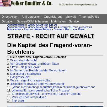
Direct-Action
Antirepression
Organisierung
Umwelt
Theorie&Politik
Debatten
Saasen/GI/Mittelhessen
Materialien
Service
Antirepression
»
Gegen Knast und Strafe
Antirepression
»
Gegen Knast und Strafe
»
Strafe: Recht auf Gewalt
Materialien
»
Einzelne Werke/Reihen
»
Strafe - Recht auf Gewalt
STRAFE - RECHT AUF GEWALT
Die Kapitel des Fragend-voran-
Büchleins
1.
Die Kapitel des Fragend-voran-Büchleins
2.
Wieso straft Mensch?
3.
Von Orten der Gewalt und bösen Taten
4.
Strafe – die gute Gewalt
5.
Im Namen des Rechts und der Gerechtigkeit
6.
Der offizielle Strafzweck
7.
Das grosse Ziel
8.
Was ich eigentlich sagen wollte...
9.
„Es gibt eine gewisse Eigenverantwortung“
10.
„Wenn nichts mehr geschützt ist, kann nichts mehr gelebt werden“
11.
„Kriminalität ist ein gesellschaftlicher Prozess“
12.
Eine gewaltfreie Welt ... und wie man das nicht erreicht
13.
Versuch über Perspektiven
14.
Impressum