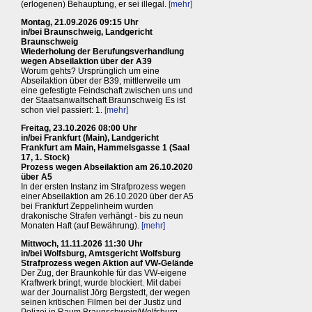
(erlogenen) Behauptung, er sei illegal.
[mehr]
Montag, 21.09.2026 09:15 Uhr
in/bei Braunschweig, Landgericht
Braunschweig
Wiederholung der Berufungsverhandlung
wegen Abseilaktion über der A39
Worum gehts? Ursprünglich um eine
Abseilaktion über der B39, mittlerweile um
eine gefestigte Feindschaft zwischen uns und
der Staatsanwaltschaft Braunschweig Es ist
schon viel passiert: 1.
[mehr]
Freitag, 23.10.2026 08:00 Uhr
in/bei Frankfurt (Main), Landgericht
Frankfurt am Main, Hammelsgasse 1 (Saal
17, 1. Stock)
Prozess wegen Abseilaktion am 26.10.2020
über A5
In der ersten Instanz im Strafprozess wegen
einer Abseilaktion am 26.10.2020 über der A5
bei Frankfurt Zeppelinheim wurden
drakonische Strafen verhängt - bis zu neun
Monaten Haft (auf Bewährung).
[mehr]
Mittwoch, 11.11.2026 11:30 Uhr
in/bei Wolfsburg, Amtsgericht Wolfsburg
Strafprozess wegen Aktion auf VW-Gelände
Der Zug, der Braunkohle für das VW-eigene
Kraftwerk bringt, wurde blockiert. Mit dabei
war der Journalist Jörg Bergstedt, der wegen
seinen kritischen Filmen bei der Justiz und
Polizei in Raum Braunschweig/Wolfsburg