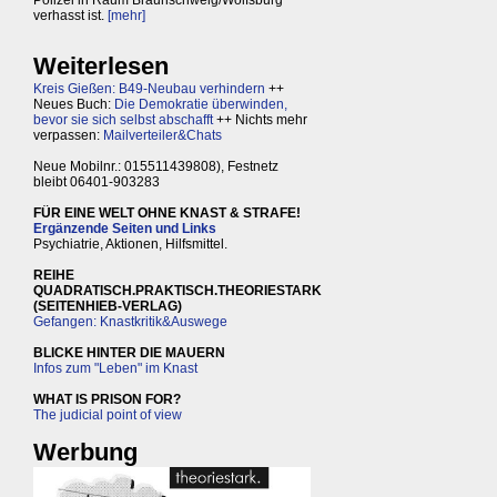
verhasst ist.
[mehr]
Weiterlesen
Kreis Gießen: B49-Neubau verhindern
++
Neues Buch:
Die Demokratie überwinden,
bevor sie sich selbst abschafft
++ Nichts mehr
verpassen:
Mailverteiler&Chats
Neue Mobilnr.: 015511439808), Festnetz
bleibt 06401-903283
FÜR EINE WELT OHNE KNAST & STRAFE!
Ergänzende Seiten und Links
Psychiatrie, Aktionen, Hilfsmittel.
REIHE
QUADRATISCH.PRAKTISCH.THEORIESTARK
(SEITENHIEB-VERLAG)
Gefangen: Knastkritik&Auswege
BLICKE HINTER DIE MAUERN
Infos zum "Leben" im Knast
WHAT IS PRISON FOR?
The judicial point of view
Werbung