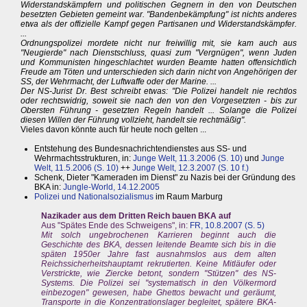
Widerstandskämpfern und politischen Gegnern in den von Deutschen
besetzten Gebieten gemeint war. "Bandenbekämpfung" ist nichts anderes
etwa als der offizielle Kampf gegen Partisanen und Widerstandskämpfer.
...
Ordnungspolizei mordete nicht nur freiwillig mit, sie kam auch aus
"Neugierde" nach Dienstschluss, quasi zum "Vergnügen", wenn Juden
und Kommunisten hingeschlachtet wurden Beamte hatten offensichtlich
Freude am Töten und unterschieden sich darin nicht von Angehörigen der
SS, der Wehrmacht, der Luftwaffe oder der Marine. ...
Der NS-Jurist Dr. Best schreibt etwas: "Die Polizei handelt nie rechtlos
oder rechtswidrig, soweit sie nach den von den Vorgesetzten - bis zur
Obersten Führung - gesetzten Regeln handelt ... Solange die Polizei
diesen Willen der Führung vollzieht, handelt sie rechtmäßig".
Vieles davon könnte auch für heute noch gelten ...
Entstehung des Bundesnachrichtendienstes aus SS- und
Wehrmachtsstrukturen, in:
Junge Welt, 11.3.2006 (S. 10)
und
Junge
Welt, 11.5.2006 (S. 10)
++
Junge Welt, 12.3.2007 (S. 10 f.)
Schenk, Dieter "Kameraden im Dienst" zu Nazis bei der Gründung des
BKA in:
Jungle-World, 14.12.2005
Polizei und Nationalsozialismus
im Raum Marburg
Nazikader aus dem Dritten Reich bauen BKA auf
Aus "Spätes Ende des Schweigens", in:
FR, 10.8.2007 (S. 5)
Mit solch ungebrochenen Karrieren beginnt auch die
Geschichte des BKA, dessen leitende Beamte sich bis in die
späten 1950er Jahre fast ausnahmslos aus dem alten
Reichssicherheitshauptamt rekrutierten. Keine Mitläufer oder
Verstrickte, wie Ziercke betont, sondern "Stützen" des NS-
Systems. Die Polizei sei "systematisch in den Völkermord
einbezogen" gewesen, habe Ghettos bewacht und geräumt,
Transporte in die Konzentrationslager begleitet, spätere BKA-