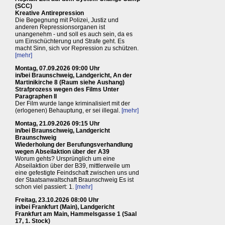
(SCC)
Kreative Antirepression
Die Begegnung mit Polizei, Justiz und
anderen Repressionsorganen ist
unangenehm - und soll es auch sein, da es
um Einschüchterung und Strafe geht. Es
macht Sinn, sich vor Repression zu schützen.
[mehr]
Montag, 07.09.2026 09:00 Uhr
in/bei Braunschweig, Landgericht, An der
Martinikirche 8 (Raum siehe Aushang)
Strafprozess wegen des Films Unter
Paragraphen II
Der Film wurde lange kriminalisiert mit der
(erlogenen) Behauptung, er sei illegal.
[mehr]
Montag, 21.09.2026 09:15 Uhr
in/bei Braunschweig, Landgericht
Braunschweig
Wiederholung der Berufungsverhandlung
wegen Abseilaktion über der A39
Worum gehts? Ursprünglich um eine
Abseilaktion über der B39, mittlerweile um
eine gefestigte Feindschaft zwischen uns und
der Staatsanwaltschaft Braunschweig Es ist
schon viel passiert: 1.
[mehr]
Freitag, 23.10.2026 08:00 Uhr
in/bei Frankfurt (Main), Landgericht
Frankfurt am Main, Hammelsgasse 1 (Saal
17, 1. Stock)