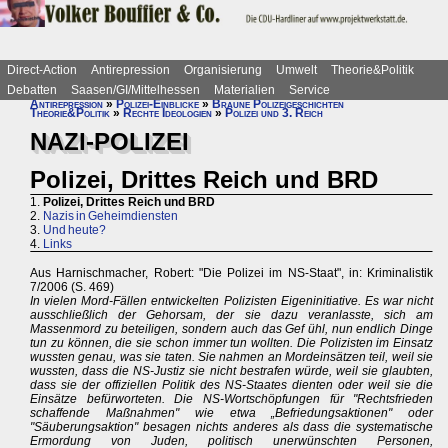
Direct-Action
Antirepression
Organisierung
Umwelt
Theorie&Politik
Debatten
Saasen/GI/Mittelhessen
Materialien
Service
Antirepression
»
Polizei-Einblicke
»
Braune Polizeigeschichten
Theorie&Politik
»
Rechte Ideologien
»
Polizei und 3. Reich
NAZI-POLIZEI
Polizei, Drittes Reich und BRD
1.
Polizei, Drittes Reich und BRD
2.
Nazis in Geheimdiensten
3.
Und heute?
4.
Links
Aus Harnischmacher, Robert: "Die Polizei im NS-Staat", in: Kriminalistik
7/2006 (S. 469)
In vielen Mord-Fällen entwickelten Polizisten Eigeninitiative. Es war nicht
ausschließlich der Gehorsam, der sie dazu veranlasste, sich am
Massenmord zu beteiligen, sondern auch das Gef ühl, nun endlich Dinge
tun zu können, die sie schon immer tun wollten. Die Polizisten im Einsatz
wussten genau, was sie taten. Sie nahmen an Mordeinsätzen teil, weil sie
wussten, dass die NS-Justiz sie nicht bestrafen würde, weil sie glaubten,
dass sie der offiziellen Politik des NS-Staates dienten oder weil sie die
Einsätze befürworteten. Die NS-Wortschöpfungen für "Rechtsfrieden
schaffende Maßnahmen" wie etwa „Befriedungsaktionen" oder
"Säuberungsaktion" besagen nichts anderes als dass die systematische
Ermordung von Juden, politisch unerwünschten Personen,