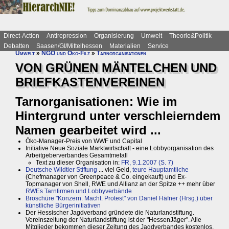
Direct-Action
Antirepression
Organisierung
Umwelt
Theorie&Politik
Debatten
Saasen/GI/Mittelhessen
Materialien
Service
Umwelt
»
NGO und Öko-Filz
»
Tarnorganisationen
VON GRÜNEN MÄNTELCHEN UND
BRIEFKASTENVEREINEN
Tarnorganisationen: Wie im
Hintergrund unter verschleierndem
Namen gearbeitet wird ...
Öko-Manager-Preis von WWF und Capital
Initiative Neue Soziale Marktwirtschaft - eine Lobbyorganisation des
Arbeitgeberverbandes Gesamtmetall
Text zu dieser Organisation in:
FR, 9.1.2007 (S. 7)
Deutsche Wildtier Stiftung
... viel Geld,
teure Hauptamtliche
(Chefmanager von Greenpeace & Co. eingekauft) und Ex-
Topmanager von Shell, RWE und Allianz an der Spitze ++ mehr über
RWEs Tarnfirmen und Lobbyverbände
Broschüre "Konzern. Macht. Protest" von Daniel Häfner (Hrsg.) über
künstliche Bürgerinitiativen
Der Hessischer Jagdverband gründete die Naturlandstiftung.
Vereinszeitung der Naturlandstiftung ist der "HessenJäger". Alle
Mitglieder bekommen dieser Zeitung des Jagdverbandes kostenlos.