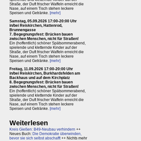
Straße, der Duft frischer Waffeln erreicht die
Nase, auf einem Tisch stehen leckere
Speisen und Getränke.
[mehr]
Samstag, 05.09.2026 17:00-20:00 Uhr
in/bei Reiskirchen, Hattenrod,
Brunnengasse
7. Begegnungsfest: Brücken bauen
zwischen Menschen, nicht für Straßen!
Ein (hoffentlich) schöner Spätsommerabend,
spielende und kletternde Kinder auf der
Straße, der Duft frischer Waffeln erreicht die
Nase, auf einem Tisch stehen leckere
Speisen und Getränke.
[mehr]
Freitag, 11.09.2026 17:00-20:00 Uhr
in/bei Reiskirchen, Burkhardsfelden am
Backhaus und auf dem Kirchplatz
8. Begegnungsfest: Brücken bauen
zwischen Menschen, nicht für Straßen!
Ein (hoffentlich) schöner Spätsommerabend,
spielende und kletternde Kinder auf der
Straße, der Duft frischer Waffeln erreicht die
Nase, auf einem Tisch stehen leckere
Speisen und Getränke.
[mehr]
Weiterlesen
Kreis Gießen: B49-Neubau verhindern
++
Neues Buch:
Die Demokratie überwinden,
bevor sie sich selbst abschafft
++ Nichts mehr