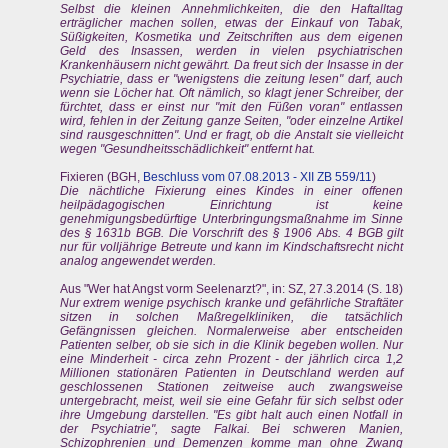
Selbst die kleinen Annehmlichkeiten, die den Haftalltag
erträglicher machen sollen, etwas der Einkauf von Tabak,
Süßigkeiten, Kosmetika und Zeitschriften aus dem eigenen
Geld des Insassen, werden in vielen psychiatrischen
Krankenhäusern nicht gewährt. Da freut sich der Insasse in der
Psychiatrie, dass er "wenigstens die zeitung lesen" darf, auch
wenn sie Löcher hat. Oft nämlich, so klagt jener Schreiber, der
fürchtet, dass er einst nur "mit den Füßen voran" entlassen
wird, fehlen in der Zeitung ganze Seiten, "oder einzelne Artikel
sind rausgeschnitten". Und er fragt, ob die Anstalt sie vielleicht
wegen "Gesundheitsschädlichkeit" entfernt hat.
Fixieren (BGH,
Beschluss vom 07.08.2013 - XII ZB 559/11
)
Die nächtliche Fixierung eines Kindes in einer offenen
heilpädagogischen Einrichtung ist keine
genehmigungsbedürftige Unterbringungsmaßnahme im Sinne
des § 1631b BGB. Die Vorschrift des § 1906 Abs. 4 BGB gilt
nur für volljährige Betreute und kann im Kindschaftsrecht nicht
analog angewendet werden.
Aus "Wer hat Angst vorm Seelenarzt?", in: SZ, 27.3.2014 (S. 18)
Nur extrem wenige psychisch kranke und gefährliche Straftäter
sitzen in solchen Maßregelkliniken, die tatsächlich
Gefängnissen gleichen. Normalerweise aber entscheiden
Patienten selber, ob sie sich in die Klinik begeben wollen. Nur
eine Minderheit - circa zehn Prozent - der jährlich circa 1,2
Millionen stationären Patienten in Deutschland werden auf
geschlossenen Stationen zeitweise auch zwangsweise
untergebracht, meist, weil sie eine Gefahr für sich selbst oder
ihre Umgebung darstellen. "Es gibt halt auch einen Notfall in
der Psychiatrie", sagte Falkai. Bei schweren Manien,
Schizophrenien und Demenzen komme man ohne Zwang