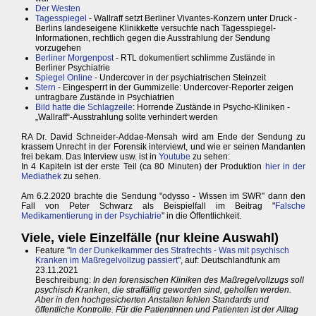
Der Westen
Tagesspiegel
- Wallraff setzt Berliner Vivantes-Konzern unter Druck -
Berlins landeseigene Klinikkette versuchte nach Tagesspiegel-
Informationen, rechtlich gegen die Ausstrahlung der Sendung
vorzugehen
Berliner Morgenpost
- RTL dokumentiert schlimme Zustände in
Berliner Psychiatrie
Spiegel Online
- Undercover in der psychiatrischen Steinzeit
Stern
- Eingesperrt in der Gummizelle: Undercover-Reporter zeigen
untragbare Zustände in Psychiatrien
Bild hatte die Schlagzeile
: Horrende Zustände in Psycho-Kliniken -
„Wallraff“-Ausstrahlung sollte verhindert werden
RA Dr. David Schneider-Addae-Mensah wird am Ende der Sendung zu
krassem Unrecht in der Forensik interviewt, und wie er seinen Mandanten
frei bekam. Das Interview usw. ist in
Youtube
zu sehen:
In 4 Kapiteln ist der erste Teil (ca 80 Minuten) der Produktion
hier in der
Mediathek
zu sehen.
Am 6.2.2020 brachte die Sendung "odysso - Wissen im SWR" dann den
Fall von Peter Schwarz als Beispielfall im Beitrag "
Falsche
Medikamentierung in der Psychiatrie
" in die Öffentlichkeit.
Viele, viele Einzelfälle (nur kleine Auswahl)
Feature "
In der Dunkelkammer des Strafrechts - Was mit psychisch
Kranken im Maßregelvollzug passiert
", auf: Deutschlandfunk am
23.11.2021
Beschreibung:
In den forensischen Kliniken des Maßregelvollzugs soll
psychisch Kranken, die straffällig geworden sind, geholfen werden.
Aber in den hochgesicherten Anstalten fehlen Standards und
öffentliche Kontrolle. Für die Patientinnen und Patienten ist der Alltag