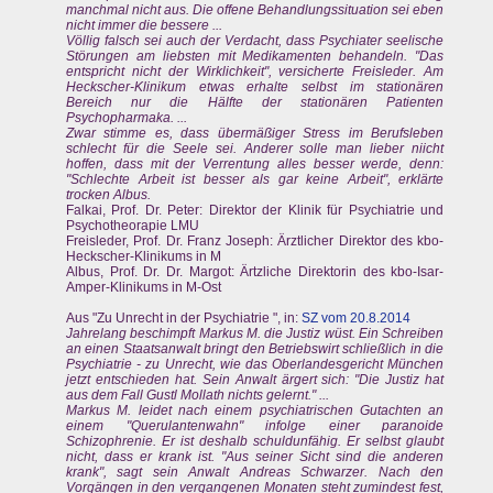
manchmal nicht aus. Die offene Behandlungssituation sei eben
nicht immer die bessere ...
Völlig falsch sei auch der Verdacht, dass Psychiater seelische
Störungen am liebsten mit Medikamenten behandeln. "Das
entspricht nicht der Wirklichkeit", versicherte Freisleder. Am
Heckscher-Klinikum etwas erhalte selbst im stationären
Bereich nur die Hälfte der stationären Patienten
Psychopharmaka. ...
Zwar stimme es, dass übermäßiger Stress im Berufsleben
schlecht für die Seele sei. Anderer solle man lieber niicht
hoffen, dass mit der Verrentung alles besser werde, denn:
"Schlechte Arbeit ist besser als gar keine Arbeit", erklärte
trocken Albus.
Falkai, Prof. Dr. Peter: Direktor der Klinik für Psychiatrie und
Psychotheorapie LMU
Freisleder, Prof. Dr. Franz Joseph: Ärztlicher Direktor des kbo-
Heckscher-Klinikums in M
Albus, Prof. Dr. Dr. Margot: Ärtzliche Direktorin des kbo-Isar-
Amper-Klinikums in M-Ost
Aus "Zu Unrecht in der Psychiatrie ", in:
SZ vom 20.8.2014
Jahrelang beschimpft Markus M. die Justiz wüst. Ein Schreiben
an einen Staatsanwalt bringt den Betriebswirt schließlich in die
Psychiatrie - zu Unrecht, wie das Oberlandesgericht München
jetzt entschieden hat. Sein Anwalt ärgert sich: "Die Justiz hat
aus dem Fall Gustl Mollath nichts gelernt." ...
Markus M. leidet nach einem psychiatrischen Gutachten an
einem "Querulantenwahn" infolge einer paranoide
Schizophrenie. Er ist deshalb schuldunfähig. Er selbst glaubt
nicht, dass er krank ist. "Aus seiner Sicht sind die anderen
krank", sagt sein Anwalt Andreas Schwarzer. Nach den
Vorgängen in den vergangenen Monaten steht zumindest fest,