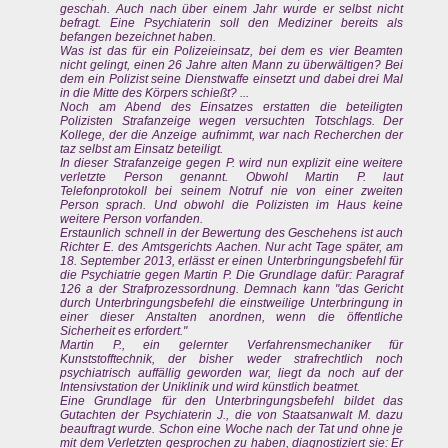
geschah. Auch nach über einem Jahr wurde er selbst nicht
befragt. Eine Psychiaterin soll den Mediziner bereits als
befangen bezeichnet haben.
Was ist das für ein Polizeieinsatz, bei dem es vier Beamten
nicht gelingt, einen 26 Jahre alten Mann zu überwältigen? Bei
dem ein Polizist seine Dienstwaffe einsetzt und dabei drei Mal
in die Mitte des Körpers schießt? ...
Noch am Abend des Einsatzes erstatten die beteiligten
Polizisten Strafanzeige wegen versuchten Totschlags. Der
Kollege, der die Anzeige aufnimmt, war nach Recherchen der
taz selbst am Einsatz beteiligt.
In dieser Strafanzeige gegen P. wird nun explizit eine weitere
verletzte Person genannt. Obwohl Martin P. laut
Telefonprotokoll bei seinem Notruf nie von einer zweiten
Person sprach. Und obwohl die Polizisten im Haus keine
weitere Person vorfanden.
Erstaunlich schnell in der Bewertung des Geschehens ist auch
Richter E. des Amtsgerichts Aachen. Nur acht Tage später, am
18. September 2013, erlässt er einen Unterbringungsbefehl für
die Psychiatrie gegen Martin P. Die Grundlage dafür: Paragraf
126 a der Strafprozessordnung. Demnach kann "das Gericht
durch Unterbringungsbefehl die einstweilige Unterbringung in
einer dieser Anstalten anordnen, wenn die öffentliche
Sicherheit es erfordert."
Martin P., ein gelernter Verfahrensmechaniker für
Kunststofftechnik, der bisher weder strafrechtlich noch
psychiatrisch auffällig geworden war, liegt da noch auf der
Intensivstation der Uniklinik und wird künstlich beatmet.
Eine Grundlage für den Unterbringungsbefehl bildet das
Gutachten der Psychiaterin J., die von Staatsanwalt M. dazu
beauftragt wurde. Schon eine Woche nach der Tat und ohne je
mit dem Verletzten gesprochen zu haben, diagnostiziert sie: Er