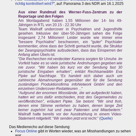
richtig kontrolliert wird?
", auf: Panorama 3 des NDR am 16.1.2025
Aus einer Rundmail des Werner-Fuss-Zentrum zu der
Reportage und den Folgen
Am Montagabend haben 1,55 Millionen der 14- bis 49-
Jährigen in RTL von 20.15 - 22.30 Uhr
Team Wallraff undercover in Psychiatrien und Jugendhilfe
gesehen. Inklusive der über-50-Jährigen sahen die Folge
insgesamt 2,74 Millionen! Leider wurde wie immer eine
"bessere Psychiatrie" beschworen, ein "guter" Psychiater
kommentier, ohne dass der Schritt gemacht wurde, die Struktur
der Zwangspsychiatrie aufzudecken, dass das Einsperren der
Anfang allen Übels ist.
"
Die Recherchen mit verdeckter Kamera sorgten für Unruhe. Im
Vorfeld habe es so viele juristische Androhungen gegeben wie
nie zuvor. “Wir haben bis kurz vor der Sendung fast 30
juristische Eingaben erhalten”, erklärt Rechtsanwältin Eva
Pipke auf Nachfrage. “Es handelt sich dabei auch um
zahlreiche Abmahnungen gegenüber der für die Sendung
zuständigen Produktionsfirma infoNetwork GmbH und den
einzelnen Undercover-Redakteuren ...
”
“
Aufgrund der enormen Missstände, die wir aufgedeckt haben,
hatten wir uns dafür entschieden, trotz des Gegenwindes zu
veröffentlichen”, erläutert Pipke. Sie betont: “Wir sind froh,
denen eine Stimme verliehen zu haben, denen lange Zeit
keiner zugehört hat und zwar Patienten und Mitarbeitern.
”
Wallraff hatte bereits vor der Ausstrahlung in einem Video-
Statement mitgeteilt: “
Wir senden jetzt erst recht.
” (
Quelle
)
Das Medienecho auf diese Sendung:
Focus Online
gibt in Worten wieder, was an Misshandlungen zu sehen
war