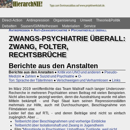
Direct-Action
Antirepression
Organisierung
Umwelt
Theorie&Politik
Debatten
Saasen/GI/Mittelhessen
Materialien
Service
Antirepression
»
Anti-Zwangspsychiatrie
»
Psychiatriefälle überall
ZWANGS-PSYCHIATRIE ÜBERALL:
ZWANG, FOLTER,
RECHTSBRÜCHE
Berichte aus den Anstalten
Berichte aus den Anstalten
●
Kritik von UNO und anderen
●
Pseudo-
Medizin
●
Zahlen
●
Suizid und Psychiatrie
●
O-
Ton: Sprache der TäterInnen
●
Verschweigen und Verharmlosen
●
Links
Im März 2019 veröffentlichte das Team Wallraff nach langer Undercover-
Recherche in mehreren Psychiatrien einen Beitrag mit vielen Beispielen.
Nicht alles konnte gezeigt werden, denn die Ausstrahlung wurde mit allen
Mitteln bekämpft - und Papi Staat kam seinen Repressionsstätten
mehrmals zur Hilfe, auch mit Durchsuchungen, Beschlagnahme von
Filmdateien usw.
Leider lief das auf RTL - und deren Beiträge sind nicht so einfach
zugänglich. Aber ...
Teilbericht über Beschlagnahmen und vorherige Einblicke
Teilbericht über Isolationshaft und Zwang in Jugendheim
Film "
Missstände in Psychiatrien: Unhaltbare Zustände, weil nicht