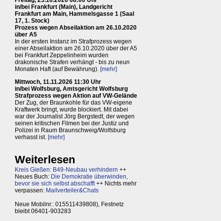
in/bei Frankfurt (Main), Landgericht
Frankfurt am Main, Hammelsgasse 1 (Saal
17, 1. Stock)
Prozess wegen Abseilaktion am 26.10.2020
über A5
In der ersten Instanz im Strafprozess wegen
einer Abseilaktion am 26.10.2020 über der A5
bei Frankfurt Zeppelinheim wurden
drakonische Strafen verhängt - bis zu neun
Monaten Haft (auf Bewährung).
[mehr]
Mittwoch, 11.11.2026 11:30 Uhr
in/bei Wolfsburg, Amtsgericht Wolfsburg
Strafprozess wegen Aktion auf VW-Gelände
Der Zug, der Braunkohle für das VW-eigene
Kraftwerk bringt, wurde blockiert. Mit dabei
war der Journalist Jörg Bergstedt, der wegen
seinen kritischen Filmen bei der Justiz und
Polizei in Raum Braunschweig/Wolfsburg
verhasst ist.
[mehr]
Weiterlesen
Kreis Gießen: B49-Neubau verhindern
++
Neues Buch:
Die Demokratie überwinden,
bevor sie sich selbst abschafft
++ Nichts mehr
verpassen:
Mailverteiler&Chats
Neue Mobilnr.: 015511439808), Festnetz
bleibt 06401-903283