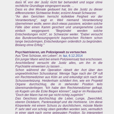
dass M. von der Justiz nicht fair behandelt und sogar ohne
rechtliche Grundlage eingesperrt wurde. ...
Dass es drei Monate gedauert hat, bis die Justiz zu dieser
differenzierten Sichtweise findet, erzürnt Anwalt Schwarzer.
"An den Gerichten herrscht kollektive Feigheit vor der
Verantwortung", sagt er. Weil niemand Verantwortung
übernehmen wolle, wenn doch etwas passiere, würden solche
Fälle über einen Kamm geschert und unangenehme Leute
einfach weggesperrt. "Begründet werden solche
Entscheidungen nicht", so Schwarzer weiter. "Dabei versucht
das Bundesverfassungsgericht bayerischen Richtern schon
lange beizubringen, Entscheidungen ordentlich zu begründen.
Bislang ohne Erfolg."
Psychiatrisieren, um Polizeigewalt zu vertuschen
Aus "Drei Schüsse, ein Leben", in:
taz, 6.12.2014
Ein junger Mann wird bei einem Polizeieinsatz fast erschossen.
Anschließend versucht die Justiz alles, um ihn in die
Psychiatrie einweisen zu lassen ...
Schon während der Operation rätselt der Arzt über den
ungewöhnlichen Schusskanal. Wenige Tage nach der OP ruft
ein Rechtsmediziner aus Köln an und erkundigt sich nach der
Schussverletzung. Heidenhain schildert ihm, wie ein Projektil
Organe durchschlug, die in stehender Position teils
übereinanderliegen. "Ich habe den Rechtsmediziner gefragt,
ob Kugeln um die Ecke fliegen können", sagt er im Restaurant.
"Doch der Mann hat mir gar nicht richtig zugehört."
Das Geschoss durchschlug die Leber, Lunge, Zwerchfell,
oberen Dickdarm, Pankreaskopf und die Hohlvene. Um diese
Körperteile mit einem Schuss zu durchlöchern, müsste Martin
P. sehr steil von schräg oben getroffen worden sein, vermutlich
in einer stark nach vorne gebeugten Position. So interpretiert