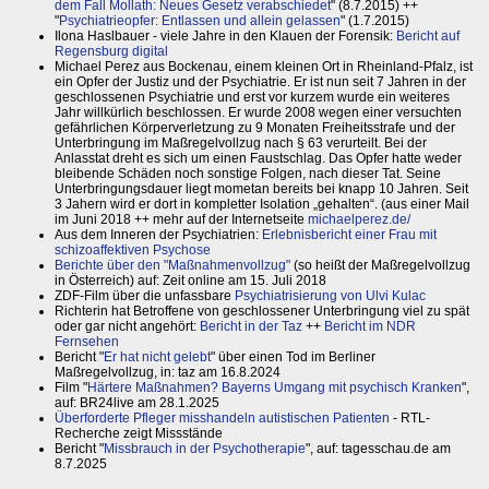
dem Fall Mollath: Neues Gesetz verabschiedet
" (8.7.2015) ++
"
Psychiatrieopfer: Entlassen und allein gelassen
" (1.7.2015)
Ilona Haslbauer - viele Jahre in den Klauen der Forensik:
Bericht auf
Regensburg digital
Michael Perez aus Bockenau, einem kleinen Ort in Rheinland-Pfalz, ist
ein Opfer der Justiz und der Psychiatrie. Er ist nun seit 7 Jahren in der
geschlossenen Psychiatrie und erst vor kurzem wurde ein weiteres
Jahr willkürlich beschlossen. Er wurde 2008 wegen einer versuchten
gefährlichen Körperverletzung zu 9 Monaten Freiheitsstrafe und der
Unterbringung im Maßregelvollzug nach § 63 verurteilt. Bei der
Anlasstat dreht es sich um einen Faustschlag. Das Opfer hatte weder
bleibende Schäden noch sonstige Folgen, nach dieser Tat. Seine
Unterbringungsdauer liegt mometan bereits bei knapp 10 Jahren. Seit
3 Jahern wird er dort in kompletter Isolation „gehalten“. (aus einer Mail
im Juni 2018 ++ mehr auf der Internetseite
michaelperez.de/
Aus dem Inneren der Psychiatrien:
Erlebnisbericht einer Frau mit
schizoaffektiven Psychose
Berichte über den "Maßnahmenvollzug"
(so heißt der Maßregelvollzug
in Österreich) auf: Zeit online am 15. Juli 2018
ZDF-Film über die unfassbare
Psychiatrisierung von Ulvi Kulac
Richterin hat Betroffene von geschlossener Unterbringung viel zu spät
oder gar nicht angehört:
Bericht in der Taz
++
Bericht im NDR
Fernsehen
Bericht "
Er hat nicht gelebt
" über einen Tod im Berliner
Maßregelvollzug, in: taz am 16.8.2024
Film "
Härtere Maßnahmen? Bayerns Umgang mit psychisch Kranken
",
auf: BR24live am 28.1.2025
Überforderte Pfleger misshandeln autistischen Patienten
- RTL-
Recherche zeigt Missstände
Bericht "
Missbrauch in der Psychotherapie
", auf: tagesschau.de am
8.7.2025