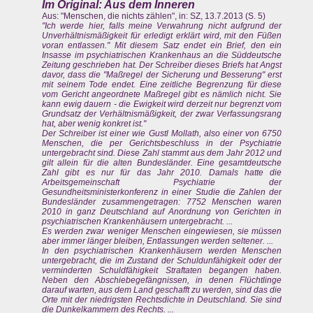
Im Original: Aus dem Inneren
Aus: "Menschen, die nichts zählen", in: SZ, 13.7.2013 (S. 5)
"Ich werde hier, falls meine Verwahrung nicht aufgrund der
Unverhältnismäßigkeit für erledigt erklärt wird, mit den Füßen
voran entlassen." Mit diesem Satz endet ein Brief, den ein
Insasse im psychiatrischen Krankenhaus an die Süddeutsche
Zeitung geschrieben hat. Der Schreiber dieses Briefs hat Angst
davor, dass die "Maßregel der Sicherung und Besserung" erst
mit seinem Tode endet. Eine zeitliche Begrenzung für diese
vom Gericht angeordnete Maßregel gibt es nämlich nicht. Sie
kann ewig dauern - die Ewigkeit wird derzeit nur begrenzt vom
Grundsatz der Verhältnismäßigkeit, der zwar Verfassungsrang
hat, aber wenig konkret ist."
Der Schreiber ist einer wie Gustl Mollath, also einer von 6750
Menschen, die per Gerichtsbeschluss in der Psychiatrie
untergebracht sind. Diese Zahl stammt aus dem Jahr 2012 und
gilt allein für die alten Bundesländer. Eine gesamtdeutsche
Zahl gibt es nur für das Jahr 2010. Damals hatte die
Arbeitsgemeinschaft Psychiatrie der
Gesundheitsministerkonferenz in einer Studie die Zahlen der
Bundesländer zusammengetragen: 7752 Menschen waren
2010 in ganz Deutschland auf Anordnung von Gerichten in
psychiatrischen Krankenhäusern untergebracht. ...
Es werden zwar weniger Menschen eingewiesen, sie müssen
aber immer länger bleiben, Entlassungen werden seltener. ...
In den psychiatrischen Krankenhäusern werden Menschen
untergebracht, die im Zustand der Schuldunfähigkeit oder der
verminderten Schuldfähigkeit Straftaten begangen haben.
Neben den Abschiebegefängnissen, in denen Flüchtlinge
darauf warten, aus dem Land geschafft zu werden, sind das die
Orte mit der niedrigsten Rechtsdichte in Deutschland. Sie sind
die Dunkelkammern des Rechts. ...