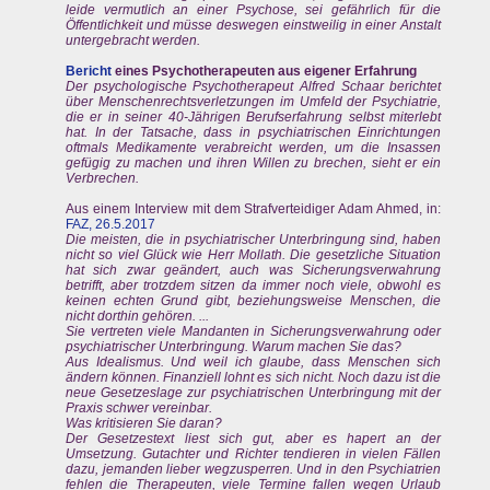
leide vermutlich an einer Psychose, sei gefährlich für die
Öffentlichkeit und müsse deswegen einstweilig in einer Anstalt
untergebracht werden.
Bericht
eines Psychotherapeuten aus eigener Erfahrung
Der psychologische Psychotherapeut Alfred Schaar berichtet
über Menschenrechtsverletzungen im Umfeld der Psychiatrie,
die er in seiner 40-Jährigen Berufserfahrung selbst miterlebt
hat. In der Tatsache, dass in psychiatrischen Einrichtungen
oftmals Medikamente verabreicht werden, um die Insassen
gefügig zu machen und ihren Willen zu brechen, sieht er ein
Verbrechen.
Aus einem Interview mit dem Strafverteidiger Adam Ahmed, in:
FAZ, 26.5.2017
Die meisten, die in psychiatrischer Unterbringung sind, haben
nicht so viel Glück wie Herr Mollath. Die gesetzliche Situation
hat sich zwar geändert, auch was Sicherungsverwahrung
betrifft, aber trotzdem sitzen da immer noch viele, obwohl es
keinen echten Grund gibt, beziehungsweise Menschen, die
nicht dorthin gehören. ...
Sie vertreten viele Mandanten in Sicherungsverwahrung oder
psychiatrischer Unterbringung. Warum machen Sie das?
Aus Idealismus. Und weil ich glaube, dass Menschen sich
ändern können. Finanziell lohnt es sich nicht. Noch dazu ist die
neue Gesetzeslage zur psychiatrischen Unterbringung mit der
Praxis schwer vereinbar.
Was kritisieren Sie daran?
Der Gesetzestext liest sich gut, aber es hapert an der
Umsetzung. Gutachter und Richter tendieren in vielen Fällen
dazu, jemanden lieber wegzusperren. Und in den Psychiatrien
fehlen die Therapeuten, viele Termine fallen wegen Urlaub