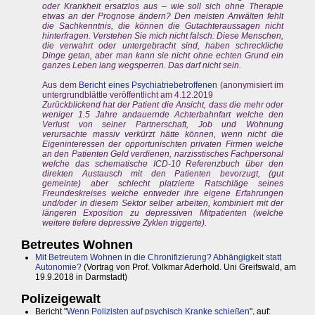
oder Krankheit ersatzlos aus – wie soll sich ohne Therapie
etwas an der Prognose ändern? Den meisten Anwälten fehlt
die Sachkenntnis, die können die Gutachteraussagen nicht
hinterfragen. Verstehen Sie mich nicht falsch: Diese Menschen,
die verwahrt oder untergebracht sind, haben schreckliche
Dinge getan, aber man kann sie nicht ohne echten Grund ein
ganzes Leben lang wegsperren. Das darf nicht sein.
Aus dem
Bericht eines Psychiatriebetroffenen
(anonymisiert im
untergrundblättle veröffentlicht am 4.12.2019
Zurückblickend hat der Patient die Ansicht, dass die mehr oder
weniger 1.5 Jahre andauernde Achterbahnfart welche den
Verlust von seiner Partnerschaft, Job und Wohnung
verursachte massiv verkürzt hätte können, wenn nicht die
Eigeninteressen der opportunischten privaten Firmen welche
an den Patienten Geld verdienen, narzisstisches Fachpersonal
welche das schematische ICD-10 Referenzbuch über den
direkten Austausch mit den Patienten bevorzugt, (gut
gemeinte) aber schlecht platzierte Ratschläge seines
Freundeskreises welche entweder ihre eigene Erfahrungen
und/oder in diesem Sektor selber arbeiten, kombiniert mit der
längeren Exposition zu depressiven Mitpatienten (welche
weitere tiefere depressive Zyklen triggerte).
Betreutes Wohnen
Mit Betreutem Wohnen in die Chronifizierung? Abhängigkeit statt
Autonomie?
(Vortrag von Prof. Volkmar Aderhold. Uni Greifswald, am
19.9.2018 in Darmstadt)
Polizeigewalt
Bericht "
Wenn Polizisten auf psychisch Kranke schießen
", auf: