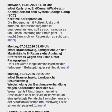
Mittwoch, 19.08.2026 14:30 Uhr
in/bei Karlsruhe, EndCement/Wald-statt-
Asphalt-Zelt auf dem System Change Camp
(SCC)
Kreative Antirepression
Die Begegnung mit Polizei, Justiz und
anderen Repressionsorganen ist
unangenehm - und soll es auch sein, da es
um Einschüchterung und Strafe geht. Es
macht Sinn, sich vor Repression zu schützen.
[mehr]
Montag, 07.09.2026 09:00 Uhr
in/bei Braunschweig, Landgericht, An der
Martinikirche 8 (Raum siehe Aushang)
Strafprozess wegen des Films Unter
Paragraphen II
Der Film wurde lange kriminalisiert mit der
(erlogenen) Behauptung, er sei illegal.
[mehr]
Montag, 21.09.2026 09:15 Uhr
in/bei Braunschweig, Landgericht
Braunschweig
Wiederholung der Berufungsverhandlung
wegen Abseilaktion über der A39
Worum gehts? Ursprünglich um eine
Abseilaktion über der B39, mittlerweile um
eine gefestigte Feindschaft zwischen uns und
der Staatsanwaltschaft Braunschweig Es ist
schon viel passiert: 1.
[mehr]
Freitag, 23.10.2026 08:00 Uhr