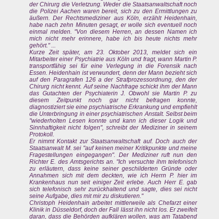
der Chirurg die Verletzung. Weder die Staatsanwaltschaft noch
die Polizei Aachen waren bereit, sich zu den Ermittlungen zu
äußern. Der Rechtsmediziner aus Köln, erzählt Heidenhain,
habe nach zehn Minuten gesagt, er wolle sich eventuell noch
einmal melden. "Von diesem Herren, an dessen Namen ich
mich nicht mehr erinnere, habe ich bis heute nichts mehr
gehört." ...
Kurze Zeit später, am 23. Oktober 2013, meldet sich ein
Mitarbeiter einer Psychiatrie aus Köln und fragt, wann Martin P.
transportfähig sei für eine Verlegung in die Forensik nach
Essen. Heidenhain ist verwundert, denn der Mann bezieht sich
auf den Paragrafen 126 a der Strafprozessordnung, den der
Chirurg nicht kennt. Auf seine Nachfrage schickt ihm der Mann
das Gutachten der Psychiaterin J. Obwohl sie Martin P. zu
diesem Zeitpunkt noch gar nicht befragen konnte,
diagnostiziert sie eine psychiatrische Erkrankung und empfiehlt
die Unterbringung in einer psychiatrischen Anstalt. Selbst beim
"wiederholten Lesen konnte und kann ich dieser Logik und
Sinnhaftigkeit nicht folgen", schreibt der Mediziner in seinem
Protokoll.
Er nimmt Kontakt zur Staatsanwaltschaft auf. Doch auch der
Staatsanwalt M. sei "auf keinen meiner Kritikpunkte und meine
Fragestellungen eingegangen". Der Mediziner ruft nun den
Richter E. des Amtsgerichts an. "Ich versuchte ihm telefonisch
zu erläutern, dass keine seiner geschilderten Gründe oder
Annahmen sich mit dem deckten, wie ich Herrn P. hier im
Krankenhaus nun seit einiger Zeit erlebe. Auch Herr E. gab
sich telefonisch sehr zurückhaltend und sagte, dies sei nicht
seine Aufgabe, dies mit mir zu diskutieren."
Christoph Heidenhain arbeitet mittlerweile als Chefarzt einer
Klinik in Düsseldorf, doch der Fall lässt ihn nicht los. Er zweifelt
daran, dass die Behörden aufklären wollen, was am Tatabend