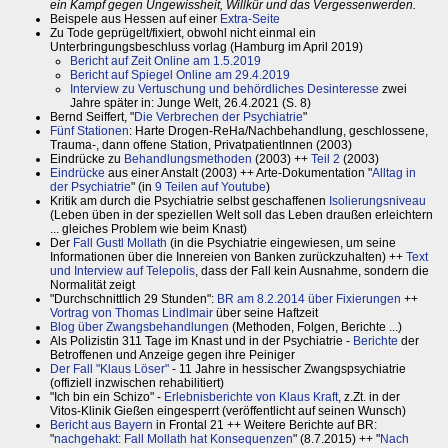
ein Kampf gegen Ungewissheit, Willkür und das Vergessenwerden.
Beispele aus Hessen auf einer
Extra-Seite
Zu Tode geprügelt/fixiert, obwohl nicht einmal ein
Unterbringungsbeschluss vorlag (Hamburg im April 2019)
Bericht auf Zeit Online am 1.5.2019
Bericht auf Spiegel Online am 29.4.2019
Interview zu Vertuschung und behördliches Desinteresse
zwei
Jahre später in: Junge Welt, 26.4.2021 (S. 8)
Bernd Seiffert, "
Die Verbrechen der Psychiatrie
"
Fünf Stationen
: Harte Drogen-ReHa/Nachbehandlung, geschlossene,
Trauma-, dann offene Station, PrivatpatientInnen (2003)
Eindrücke zu
Behandlungsmethoden
(2003) ++
Teil 2
(2003)
Eindrücke
aus einer Anstalt (2003) ++ Arte-Dokumentation "
Alltag in
der Psychiatrie
" (in
9 Teilen auf Youtube
)
Kritik am durch die Psychiatrie selbst geschaffenen
Isolierungsniveau
(Leben üben in der speziellen Welt soll das Leben draußen erleichtern
... gleiches Problem wie beim Knast)
Der
Fall Gustl Mollath
(in die Psychiatrie eingewiesen, um seine
Informationen über die Innereien von Banken zurückzuhalten) ++
Text
und Interview auf Telepolis
, dass der Fall kein Ausnahme, sondern die
Normalität zeigt
"Durchschnittlich 29 Stunden":
BR am 8.2.2014 über Fixierungen
++
Vortrag von Thomas Lindlmair
über seine Haftzeit
Blog über Zwangsbehandlungen
(Methoden, Folgen, Berichte ...)
Als Polizistin 311 Tage im Knast und in der Psychiatrie -
Berichte
der
Betroffenen und Anzeige gegen ihre Peiniger
Der Fall "Klaus Löser"
- 11 Jahre in hessischer Zwangspsychiatrie
(offiziell inzwischen rehabilitiert)
"Ich bin ein Schizo" -
Erlebnisberichte von Klaus Kraft
, z.Zt. in der
Vitos-Klinik Gießen eingesperrt (veröffentlicht auf seinen Wunsch)
Bericht aus Bayern
in Frontal 21 ++ Weitere Berichte auf BR:
"
nachgehakt: Fall Mollath hat Konsequenzen
" (8.7.2015) ++ "
Nach