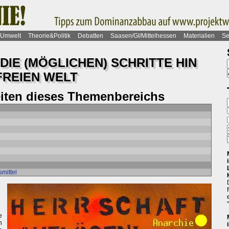
Umwelt
Theorie&Politik
Debatten
Saasen/GI/Mittelhessen
Materialien
Se
 DIE (MÖGLICHEN) SCHRITTE HIN
REIEN WELT
eiten dieses Themenbereichs
smittel
e
n