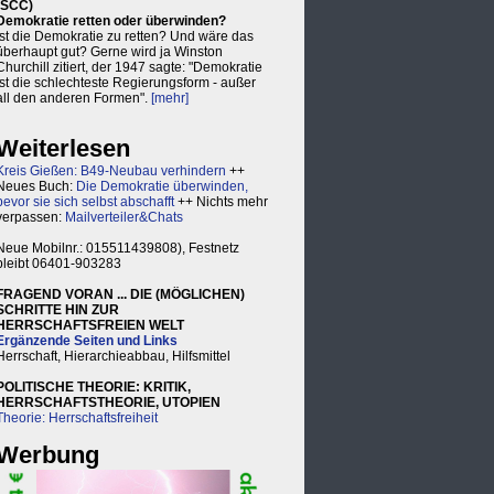
(SCC)
Demokratie retten oder überwinden?
Ist die Demokratie zu retten? Und wäre das
überhaupt gut? Gerne wird ja Winston
Churchill zitiert, der 1947 sagte: "Demokratie
ist die schlechteste Regierungsform - außer
all den anderen Formen".
[mehr]
Weiterlesen
Kreis Gießen: B49-Neubau verhindern
++
Neues Buch:
Die Demokratie überwinden,
bevor sie sich selbst abschafft
++ Nichts mehr
verpassen:
Mailverteiler&Chats
Neue Mobilnr.: 015511439808), Festnetz
bleibt 06401-903283
FRAGEND VORAN ... DIE (MÖGLICHEN)
SCHRITTE HIN ZUR
HERRSCHAFTSFREIEN WELT
Ergänzende Seiten und Links
Herrschaft, Hierarchieabbau, Hilfsmittel
POLITISCHE THEORIE: KRITIK,
HERRSCHAFTSTHEORIE, UTOPIEN
Theorie: Herrschaftsfreiheit
Werbung