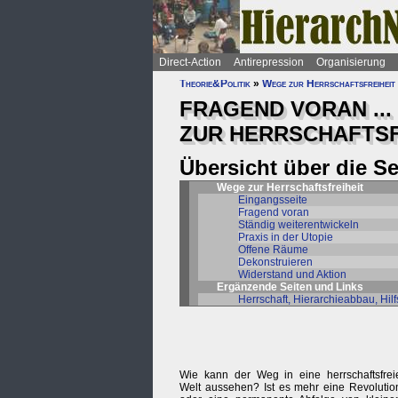
Direct-Action
Antirepression
Organisierung
Theorie&Politik
»
Wege zur Herrschaftsfreiheit
FRAGEND VORAN ...
ZUR HERRSCHAFTSF
Übersicht über die S
Wege zur Herrschaftsfreiheit
Eingangsseite
Fragend voran
Ständig weiterentwickeln
Praxis in der Utopie
Offene Räume
Dekonstruieren
Widerstand und Aktion
Ergänzende Seiten und Links
Herrschaft, Hierarchieabbau, Hilf
Wie kann der Weg in eine herrschaftsfrei
Welt aussehen? Ist es mehr eine Revolutio