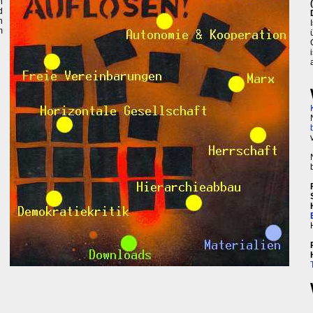
n
d
n
m