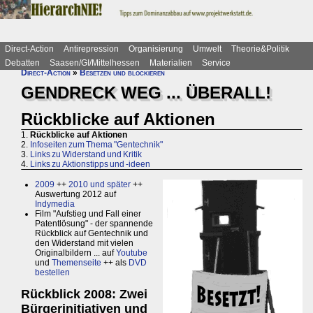
Direct-Action
Antirepression
Organisierung
Umwelt
Theorie&Politik
Debatten
Saasen/GI/Mittelhessen
Materialien
Service
Direct-Action
»
Besetzen und blockieren
GENDRECK WEG ... ÜBERALL!
Rückblicke auf Aktionen
1.
Rückblicke auf Aktionen
2.
Infoseiten zum Thema "Gentechnik"
3.
Links zu Widerstand und Kritik
4.
Links zu Aktionstipps und -ideen
2009
++
2010 und später
++
Auswertung 2012 auf
Indymedia
Film "Aufstieg und Fall einer
Patentlösung" - der spannende
Rückblick auf Gentechnik und
den Widerstand mit vielen
Originalbildern ... auf
Youtube
und
Themenseite
++ als
DVD
bestellen
Rückblick 2008: Zwei
Bürgerinitiativen und