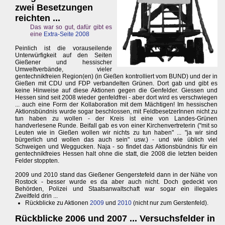
zwei Besetzungen
reichten ...
Das war so gut, dafür gibt es
eine
Extra-Seite 2008
Peinlich ist die vorauseilende
Unterwürfigkeit auf den Seiten
Gießener und hessischer
Umweltverbände, vieler
gentechnikfreien Region(en) (in Gießen kontrolliert vom BUND) und der in
Gießen mit CDU und FDP verbandelten Grünen. Dort gab und gibt es
keine Hinweise auf diese Aktionen gegen die Genfelder. Giessen und
Hessen sind seit 2008 wieder genfeldfrei - aber dort wird es verschwiegen
... auch eine Form der Kollaboration mit dem Mächtigen! Im hessischen
Aktionsbündnis wurde sogar beschlossen, mit FeldbesetzerInnen nicht zu
tun haben zu wollen - der Kreis ist eine von Landes-Grünen
handverlesene Runde. Beifall gab es von einer Kirchenvertreterin ("mit so
Leuten wie in Gießen wollen wir nichts zu tun haben" ... "ja wir sind
bürgerlich und wollen das auch sein" usw.) - und wie üblich viel
Schweigen und Weggucken. Naja - so findet das Aktionsbündnis für ein
gentechnikfreies Hessen halt ohne die statt, die 2008 die letzten beiden
Felder stoppten.
2009 und 2010 stand das Gießener Gengerstefeld dann in der Nähe von
Rostock - besser wurde es da aber auch nicht. Doch gedeckt von
Behörden, Polizei und Staatsanwaltschaft war sogar ein illegales
Zweitfeld drin ...
Rückblicke zu Aktionen
2009
und
2010
(nicht nur zum Gerstenfeld).
Rückblicke 2006 und 2007 ... Versuchsfelder in