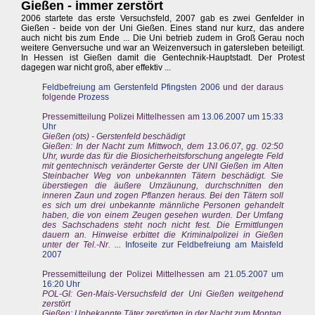
Gießen - immer zerstört
2006 startete das erste Versuchsfeld, 2007 gab es zwei Genfelder in
Gießen - beide von der Uni Gießen. Eines stand nur kurz, das andere
auch nicht bis zum Ende ... Die Uni betrieb zudem in Groß Gerau noch
weitere Genversuche und war an Weizenversuch in gatersleben beteiligt.
In Hessen ist Gießen damit die Gentechnik-Hauptstadt. Der Protest
dagegen war nicht groß, aber effektiv ...
Feldbefreiung am Gerstenfeld Pfingsten 2006
und der daraus
folgende
Prozess
Pressemitteilung Polizei Mittelhessen am
13.06.2007 um 15:33
Uhr
Gießen (ots) - Gerstenfeld beschädigt
Gießen: In der Nacht zum Mittwoch, dem 13.06.07, gg. 02:50
Uhr, wurde das für die Biosicherheitsforschung angelegte Feld
mit gentechnisch veränderter Gerste der UNI Gießen im Alten
Steinbacher Weg von unbekannten Tätern beschädigt. Sie
überstiegen die äußere Umzäunung, durchschnitten den
inneren Zaun und zogen Pflanzen heraus. Bei den Tätern soll
es sich um drei unbekannte männliche Personen gehandelt
haben, die von einem Zeugen gesehen wurden. Der Umfang
des Sachschadens steht noch nicht fest. Die Ermittlungen
dauern an. Hinweise erbittet die Kriminalpolizei in Gießen
unter der Tel.-Nr. ...
Infoseite zur Feldbefreiung am Maisfeld
2007
Pressemitteilung der Polizei Mittelhessen am
21.05.2007 um
16:20 Uhr
POL-GI: Gen-Mais-Versuchsfeld der Uni Gießen weitgehend
zerstört
Gießen: Unbekannte Täter zerstörten in der Nacht zum Montag,