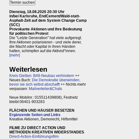
Dienstag, 18.08.2026 20:30 Uhr
in/bei Karlsruhe, EndCement/Wald-statt-
Asphalt-Zelt auf dem System Change Camp
(SCC)
Provokante Aktionen und ihre Bedeutung
für politischen Protest
Die "Letzte Generation" hat viele aufgeregt.
Ihre Aktionen polarisieren - und viele derer,
die Macht oder Kapital in ihren Händen
halten, schimpfen auf die Aktivist*innen.
[mehr]
Weiterlesen
Kreis Gießen: B49-Neubau verhindern
++
Neues Buch:
Die Demokratie überwinden,
bevor sie sich selbst abschafft
++ Nichts mehr
verpassen:
Mailverteiler&Chats
Neue Mobilnr.: 015511439808), Festnetz
bleibt 06401-903283
FLÄCHEN UND HÄUSER BESETZEN
Ergänzende Seiten und Links
Kreative Aktionen, Demorecht, Hilfsmittel
FILME ZU DIRECT ACTION UND
METHODEN KREATIVEN WIDERSTANDES
Direct-Action-Einführungsfilm