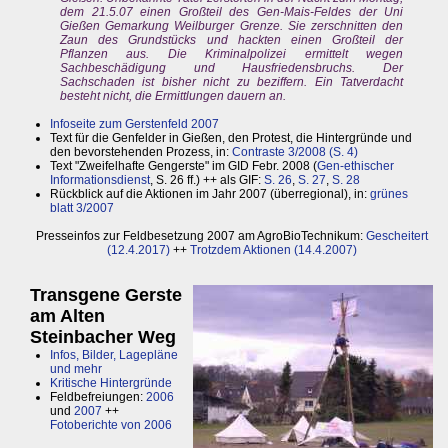
dem 21.5.07 einen Großteil des Gen-Mais-Feldes der Uni
Gießen Gemarkung Weilburger Grenze. Sie zerschnitten den
Zaun des Grundstücks und hackten einen Großteil der
Pflanzen aus. Die Kriminalpolizei ermittelt wegen
Sachbeschädigung und Hausfriedensbruchs. Der
Sachschaden ist bisher nicht zu beziffern. Ein Tatverdacht
besteht nicht, die Ermittlungen dauern an.
Infoseite zum Gerstenfeld 2007
Text für die Genfelder in Gießen, den Protest, die Hintergründe und
den bevorstehenden Prozess, in:
Contraste 3/2008 (S. 4)
Text "Zweifelhafte Gengerste" im GID Febr. 2008 (
Gen-ethischer
Informationsdienst
, S. 26 ff.) ++ als GIF:
S. 26
,
S. 27
,
S. 28
Rückblick auf die Aktionen im Jahr 2007 (überregional), in:
grünes
blatt 3/2007
Presseinfos zur Feldbesetzung 2007 am AgroBioTechnikum:
Gescheitert
(12.4.2017)
++
Trotzdem Aktionen (14.4.2007)
Transgene Gerste
am Alten
Steinbacher Weg
Infos, Bilder, Lagepläne
und mehr
Kritische Hintergründe
Feldbefreiungen:
2006
und
2007
++
Fotoberichte von 2006