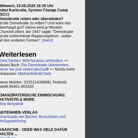
Mittwoch, 19.08.2026 16:30 Uhr
in/bei Karlsruhe, System Change Camp
(SCC)
Demokratie retten oder überwinden?
Ist die Demokratie zu retten? Und wäre das
überhaupt gut? Gerne wird ja Winston
Churchill zitiert, der 1947 sagte: "Demokratie
ist die schlechteste Regierungsform - außer
all den anderen Formen".
[mehr]
Weiterlesen
Kreis Gießen: B49-Neubau verhindern
++
Neues Buch:
Die Demokratie überwinden,
bevor sie sich selbst abschafft
++ Nichts mehr
verpassen:
Mailverteiler&Chats
Neue Mobilnr.: 015511439808), Festnetz
bleibt 06401-903283
EMANZIPATORISCHE EINMISCHUNG:
AKTIVISTIS & MORE
Jörg Bergstedt
SEITENHIEB-VERLAG
Downloads der Bücher, Broschüren und
Verlagswerbung
ANARCHIE - ODER WAS VIELE DAFÜR
HALTEN ...