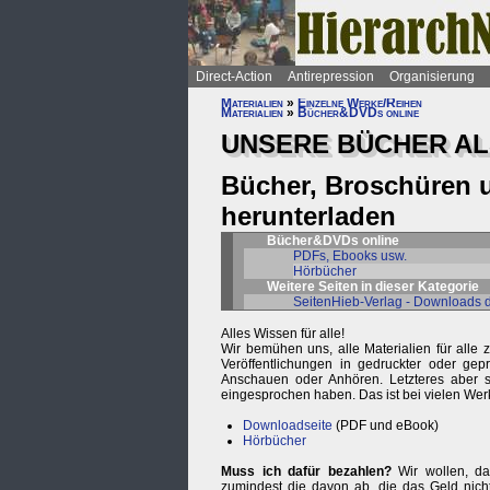
Direct-Action
Antirepression
Organisierung
Materialien
»
Einzelne Werke/Reihen
Materialien
»
Bücher&DVDs online
UNSERE BÜCHER AL
Bücher, Broschüren u
herunterladen
Bücher&DVDs online
PDFs, Ebooks usw.
Hörbücher
Weitere Seiten in dieser Kategorie
SeitenHieb-Verlag - Downloads 
Alles Wissen für alle!
Wir bemühen uns, alle Materialien für alle 
Veröffentlichungen in gedruckter oder g
Anschauen oder Anhören. Letzteres aber s
eingesprochen haben. Das ist bei vielen Werke
Downloadseite
(PDF und eBook)
Hörbücher
Muss ich dafür bezahlen?
Wir wollen, da
zumindest die davon ab, die das Geld nich