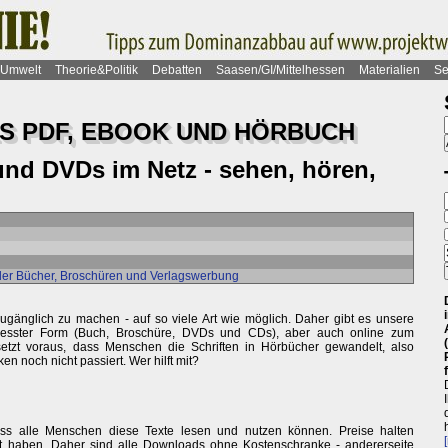
Umwelt
Theorie&Politik
Debatten
Saasen/GI/Mittelhessen
Materialien
Se
S PDF, EBOOK UND HÖRBUCH
nd DVDs im Netz - sehen, hören,
der Bücher, Broschüren und Verlagswerbung
zugänglich zu machen - auf so viele Art wie möglich. Daher gibt es unsere
epresster Form (Buch, Broschüre, DVDs und CDs), aber auch online zum
etzt voraus, dass Menschen die Schriften in Hörbücher gewandelt, also
n noch nicht passiert. Wer hilft mit?
ss alle Menschen diese Texte lesen und nutzen können. Preise halten
t haben. Daher sind alle Downloads ohne Kostenschranke - andererseite