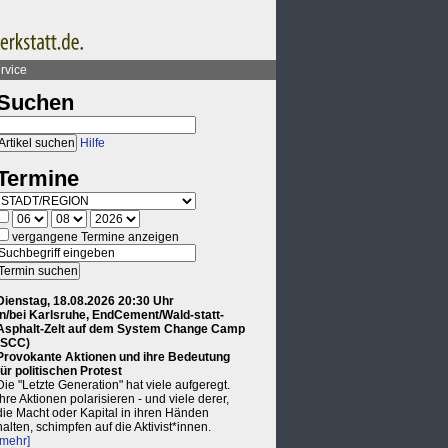
rvice
Suchen
Hilfe
Termine
vergangene Termine anzeigen
Dienstag, 18.08.2026 20:30 Uhr
in/bei Karlsruhe, EndCement/Wald-statt-
Asphalt-Zelt auf dem System Change Camp
(SCC)
Provokante Aktionen und ihre Bedeutung
für politischen Protest
Die "Letzte Generation" hat viele aufgeregt.
Ihre Aktionen polarisieren - und viele derer,
die Macht oder Kapital in ihren Händen
halten, schimpfen auf die Aktivist*innen.
[mehr]