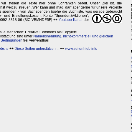
wir stellen die Texte hier ohne Schranken bereit. Unser Ziel ist, die
st weit zu streuen. Wer kann und mag, darf aber gerne für unsere Projekte
as spenden - von Sachspenden (siehe die Suchliste, was gerade gebraucht
k- und Erstellungskosten:
Konto "Spenden&Aktionen",
0 0092 8818 06 (BIC VBMHDE5F) ++
Youtube-Kanal
der
 alle Menschen: Creative Commons als Copyleft!
statt und sind unter
Namensnennung, nicht-kommerziell und gleichen
Bedingungen
frei verwendbar!
bsite
++
Diese Seiten unterstützen ...
++
www.seitenhieb.info