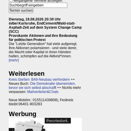
vergangene Termine anzeigen
Dienstag, 18.08.2026 20:30 Uhr
in/bei Karlsruhe, EndCement/Wald-statt-
Asphalt-Zelt auf dem System Change Camp
(SCC)
Provokante Aktionen und ihre Bedeutung
für politischen Protest
Die "Letzte Generation" hat viele aufgeregt.
Ihre Aktionen polarisieren - und viele derer,
die Macht oder Kapital in ihren Händen
halten, schimpfen auf die Aktivist*innen.
[mehr]
Weiterlesen
Kreis Gießen: B49-Neubau verhindern
++
Neues Buch:
Die Demokratie überwinden,
bevor sie sich selbst abschafft
++ Nichts mehr
verpassen:
Mailverteiler&Chats
Neue Mobilnr.: 015511439808), Festnetz
bleibt 06401-903283
Werbung