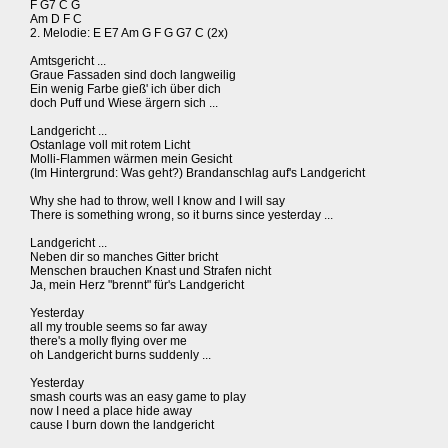
F G7 C G
Am D F C
2. Melodie: E E7 Am G F G G7 C (2x)
Amtsgericht ...
Graue Fassaden sind doch langweilig
Ein wenig Farbe gieß' ich über dich
doch Puff und Wiese ärgern sich ...
Landgericht ...
Ostanlage voll mit rotem Licht
Molli-Flammen wärmen mein Gesicht
(Im Hintergrund: Was geht?) Brandanschlag auf's Landgericht
Why she had to throw, well I know and I will say
There is something wrong, so it burns since yesterday ...
Landgericht ...
Neben dir so manches Gitter bricht
Menschen brauchen Knast und Strafen nicht
Ja, mein Herz "brennt" für's Landgericht
Yesterday
all my trouble seems so far away
there's a molly flying over me
oh Landgericht burns suddenly ...
Yesterday
smash courts was an easy game to play
now I need a place hide away
cause I burn down the landgericht