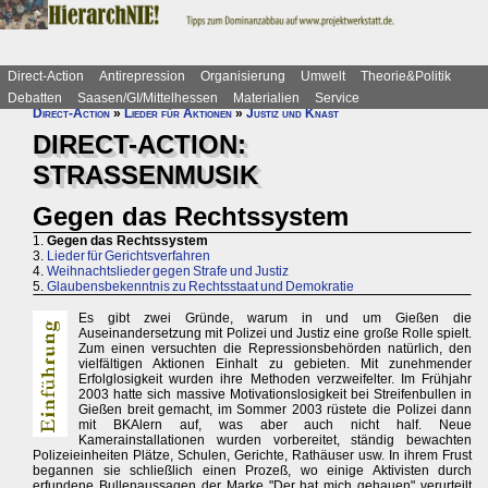
Direct-Action
Antirepression
Organisierung
Umwelt
Theorie&Politik
Debatten
Saasen/GI/Mittelhessen
Materialien
Service
Direct-Action
»
Lieder für Aktionen
»
Justiz und Knast
DIRECT-ACTION:
STRASSENMUSIK
Gegen das Rechtssystem
1.
Gegen das Rechtssystem
3.
Lieder für Gerichtsverfahren
4.
Weihnachtslieder gegen Strafe und Justiz
5.
Glaubensbekenntnis zu Rechtsstaat und Demokratie
Es gibt zwei Gründe, warum in und um Gießen die
Auseinandersetzung mit Polizei und Justiz eine große Rolle spielt.
Zum einen versuchten die Repressionsbehörden natürlich, den
vielfältigen Aktionen Einhalt zu gebieten. Mit zunehmender
Erfolglosigkeit wurden ihre Methoden verzweifelter. Im Frühjahr
2003 hatte sich massive Motivationslosigkeit bei Streifenbullen in
Gießen breit gemacht, im Sommer 2003 rüstete die Polizei dann
mit BKAlern auf, was aber auch nicht half. Neue
Kamerainstallationen wurden vorbereitet, ständig bewachten
Polizeieinheiten Plätze, Schulen, Gerichte, Rathäuser usw. In ihrem Frust
begannen sie schließlich einen Prozeß, wo einige Aktivisten durch
erfundene Bullenaussagen der Marke "Der hat mich gehauen" verurteilt