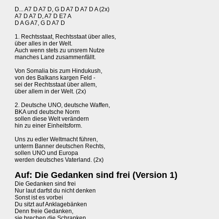
D... A7 D A7 D, G D A7 D A7 D A (2x)
A7 D A7 D, A7 D E7 A
D A G A7, G D A7 D
1. Rechtsstaat, Rechtsstaat über alles,
über alles in der Welt.
Auch wenn stets zu unsrem Nutze
manches Land zusammenfällt.
Von Somalia bis zum Hindukush,
von des Balkans kargen Feld -
sei der Rechtsstaat über allem,
über allem in der Welt. (2x)
2. Deutsche UNO, deutsche Waffen,
BKA und deutsche Norm
sollen diese Welt verändern
hin zu einer Einheitsform.
Uns zu edler Weltmacht führen,
unterm Banner deutschen Rechts,
sollen UNO und Europa
werden deutsches Vaterland. (2x)
Auf: Die Gedanken sind frei (Version 1)
Die Gedanken sind frei
Nur laut darfst du nicht denken
Sonst ist es vorbei
Du sitzt auf Anklagebänken
Denn freie Gedanken,
sie brechen die Schranken