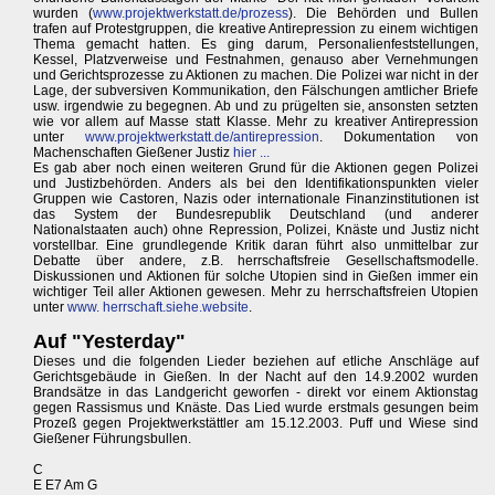
wurden (
www.projektwerkstatt.de/prozess
). Die Behörden und Bullen
trafen auf Protestgruppen, die kreative Antirepression zu einem wichtigen
Thema gemacht hatten. Es ging darum, Personalienfeststellungen,
Kessel, Platzverweise und Festnahmen, genauso aber Vernehmungen
und Gerichtsprozesse zu Aktionen zu machen. Die Polizei war nicht in der
Lage, der subversiven Kommunikation, den Fälschungen amtlicher Briefe
usw. irgendwie zu begegnen. Ab und zu prügelten sie, ansonsten setzten
wie vor allem auf Masse statt Klasse. Mehr zu kreativer Antirepression
unter
www.projektwerkstatt.de/antirepression
. Dokumentation von
Machenschaften Gießener Justiz
hier ...
Es gab aber noch einen weiteren Grund für die Aktionen gegen Polizei
und Justizbehörden. Anders als bei den Identifikationspunkten vieler
Gruppen wie Castoren, Nazis oder internationale Finanzinstitutionen ist
das System der Bundesrepublik Deutschland (und anderer
Nationalstaaten auch) ohne Repression, Polizei, Knäste und Justiz nicht
vorstellbar. Eine grundlegende Kritik daran führt also unmittelbar zur
Debatte über andere, z.B. herrschaftsfreie Gesellschaftsmodelle.
Diskussionen und Aktionen für solche Utopien sind in Gießen immer ein
wichtiger Teil aller Aktionen gewesen. Mehr zu herrschaftsfreien Utopien
unter
www. herrschaft.siehe.website
.
Auf "Yesterday"
Dieses und die folgenden Lieder beziehen auf etliche Anschläge auf
Gerichtsgebäude in Gießen. In der Nacht auf den 14.9.2002 wurden
Brandsätze in das Landgericht geworfen - direkt vor einem Aktionstag
gegen Rassismus und Knäste. Das Lied wurde erstmals gesungen beim
Prozeß gegen Projektwerkstättler am 15.12.2003. Puff und Wiese sind
Gießener Führungsbullen.
C
E E7 Am G