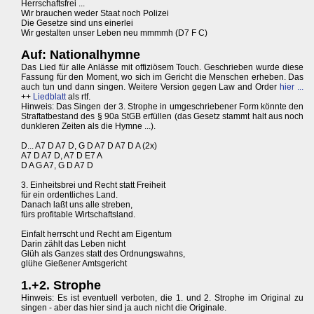
Herrschaftsfrei ...
Wir brauchen weder Staat noch Polizei
Die Gesetze sind uns einerlei
Wir gestalten unser Leben neu mmmmh (D7 F C)
Auf: Nationalhymne
Das Lied für alle Anlässe mit offiziösem Touch. Geschrieben wurde diese
Fassung für den Moment, wo sich im Gericht die Menschen erheben. Das
auch tun und dann singen. Weitere Version gegen Law and Order
hier ...
++
Liedblatt
als rtf.
Hinweis: Das Singen der 3. Strophe in umgeschriebener Form könnte den
Straftatbestand des § 90a StGB erfüllen (das Gesetz stammt halt aus noch
dunkleren Zeiten als die Hymne ...).
D... A7 D A7 D, G D A7 D A7 D A (2x)
A7 D A7 D, A7 D E7 A
D A G A7, G D A7 D
3. Einheitsbrei und Recht statt Freiheit
für ein ordentliches Land.
Danach laßt uns alle streben,
fürs profitable Wirtschaftsland.
Einfalt herrscht und Recht am Eigentum
Darin zählt das Leben nicht
Glüh als Ganzes statt des Ordnungswahns,
glühe Gießener Amtsgericht
1.+2. Strophe
Hinweis: Es ist eventuell verboten, die 1. und 2. Strophe im Original zu
singen - aber das hier sind ja auch nicht die Originale.