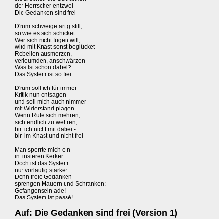
der Herrscher entzwei
Die Gedanken sind frei
D'rum schweige artig still,
so wie es sich schicket
Wer sich nicht fügen will,
wird mit Knast sonst beglücket
Rebellen ausmerzen,
verleumden, anschwärzen -
Was ist schon dabei?
Das System ist so frei
D'rum soll ich für immer
Kritik nun entsagen
und soll mich auch nimmer
mit Widerstand plagen
Wenn Rufe sich mehren,
sich endlich zu wehren,
bin ich nicht mit dabei -
bin im Knast und nicht frei
Man sperrte mich ein
in finsteren Kerker
Doch ist das System
nur vorläufig stärker
Denn freie Gedanken
sprengen Mauern und Schranken:
Gefangensein ade! -
Das System ist passé!
Auf: Die Gedanken sind frei (Version 1)