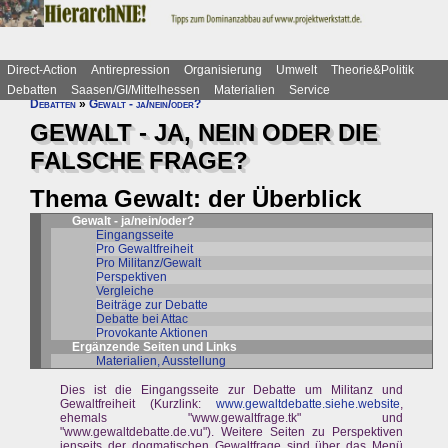
Direct-Action
Antirepression
Organisierung
Umwelt
Theorie&Politik
Debatten
Saasen/GI/Mittelhessen
Materialien
Service
Debatten
»
Gewalt - ja/nein/oder?
GEWALT - JA, NEIN ODER DIE
FALSCHE FRAGE?
Thema Gewalt: der Überblick
Gewalt - ja/nein/oder?
Eingangsseite
Pro Gewaltfreiheit
Pro Militanz/Gewalt
Perspektiven
Vergleiche
Beiträge zur Debatte
Debatte bei Attac
Provokante Aktionen
Ergänzende Seiten und Links
Materialien, Ausstellung
Dies ist die Eingangsseite zur Debatte um Militanz und
Gewaltfreiheit (Kurzlink:
www.gewaltdebatte.siehe.website
,
ehemals "www.gewaltfrage.tk" und
"www.gewaltdebatte.de.vu"). Weitere Seiten zu Perspektiven
jenseits der dogmatischen Gewaltfrage sind über das Menü