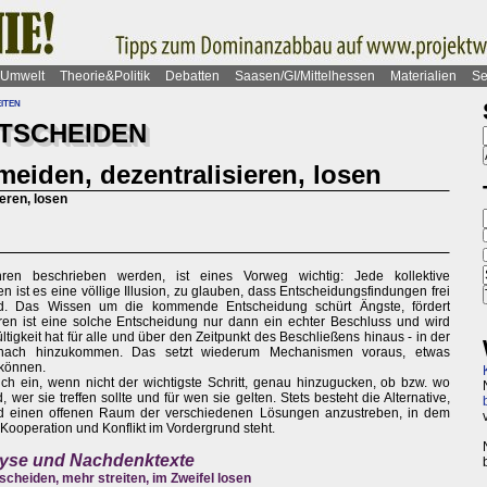
Umwelt
Theorie&Politik
Debatten
Saasen/GI/Mittelhessen
Materialien
Se
iten
TSCHEIDEN
eiden, dezentralisieren, losen
eren, losen
ren beschrieben werden, ist eines Vorweg wichtig: Jede kollektive
n ist es eine völlige Illusion, zu glauben, dass Entscheidungsfindungen frei
d. Das Wissen um die kommende Entscheidung schürt Ängste, fördert
ren ist eine solche Entscheidung nur dann ein echter Beschluss und wird
gkeit hat für alle und über den Zeitpunkt des Beschließens hinaus - in der
danach hinzukommen. Das setzt wiederum Mechanismen voraus, etwas
können.
ich ein, wenn nicht der wichtigste Schritt, genau hinzugucken, ob bzw. wo
wer sie treffen sollte und für wen sie gelten. Stets besteht die Alternative,
nd einen offenen Raum der verschiedenen Lösungen anzustreben, in dem
ooperation und Konflikt im Vordergrund steht.
alyse und Nachdenktexte
scheiden, mehr streiten, im Zweifel losen