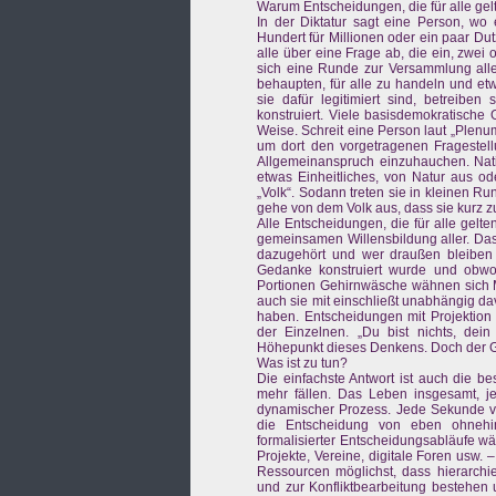
Warum Entscheidungen, die für alle gelt
In der Diktatur sagt eine Person, wo
Hundert für Millionen oder ein paar Du
alle über eine Frage ab, die ein, zwei
sich eine Runde zur Versammlung all
behaupten, für alle zu handeln und etw
sie dafür legitimiert sind, betreibe
konstruiert. Viele basisdemokratische
Weise. Schreit eine Person laut „Plenu
um dort den vorgetragenen Fragestel
Allgemeinanspruch einzuhauchen. Nati
etwas Einheitliches, von Natur aus 
„Volk“. Sodann treten sie in kleinen 
gehe von dem Volk aus, dass sie kurz 
Alle Entscheidungen, die für alle gelte
gemeinsamen Willensbildung aller. Das 
dazugehört und wer draußen bleiben 
Gedanke konstruiert wurde und obwohl
Portionen Gehirnwäsche wähnen sich M
auch sie mit einschließt unabhängig d
haben. Entscheidungen mit Projektion 
der Einzelnen. „Du bist nichts, dein 
Höhepunkt dieses Denkens. Doch der G
Was ist zu tun?
Die einfachste Antwort ist auch die b
mehr fällen. Das Leben insgesamt, je
dynamischer Prozess. Jede Sekunde 
die Entscheidung von eben ohnehin
formalisierter Entscheidungsabläufe wä
Projekte, Vereine, digitale Foren usw. 
Ressourcen möglichst, dass hierarchi
und zur Konfliktbearbeitung bestehen 