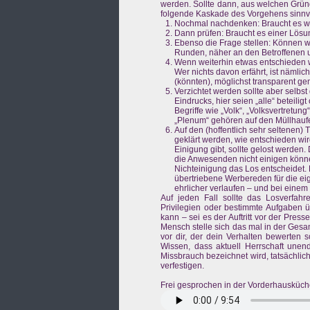
werden. Sollte dann, aus welchen Grün
folgende Kaskade des Vorgehens sinnvo
Nochmal nachdenken: Braucht es wir
Dann prüfen: Braucht es einer Lös
Ebenso die Frage stellen: Können wi
Runden, näher an den Betroffenen u
Wenn weiterhin etwas entschieden we
Wer nichts davon erfährt, ist nämlic
(könnten), möglichst transparent g
Verzichtet werden sollte aber selbs
Eindrucks, hier seien „alle“ beteilig
Begriffe wie „Volk“, „Volksvertretun
„Plenum“ gehören auf den Müllhaufe
Auf den (hoffentlich sehr seltenen) 
geklärt werden, wie entschieden w
Einigung gibt, sollte gelost werden.
die Anwesenden nicht einigen könne
Nichteinigung das Los entscheidet. 
übertriebene Werbereden für die ei
ehrlicher verlaufen – und bei einem
Auf jeden Fall sollte das Losverfah
Privilegien oder bestimmte Aufgaben 
kann – sei es der Auftritt vor der Pres
Mensch stelle sich das mal in der Gesam
vor dir, der dein Verhalten bewerten 
Wissen, dass aktuell Herrschaft unend
Missbrauch bezeichnet wird, tatsächlic
verfestigen.
Frei gesprochen in der Vorderhausküche