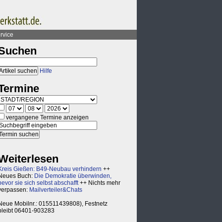
rvice
Suchen
Hilfe
Termine
vergangene Termine anzeigen
Weiterlesen
Kreis Gießen: B49-Neubau verhindern
++
Neues Buch:
Die Demokratie überwinden,
bevor sie sich selbst abschafft
++ Nichts mehr
verpassen:
Mailverteiler&Chats
Neue Mobilnr.: 015511439808), Festnetz
bleibt 06401-903283