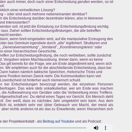
den auch immer, doch nach einer Entscheidung gerufen werden, so ist
ll:
klich einer einheitlichen Lösung?
ung – oder sind auch mehrere nebeneinander denkbar?
r die Entscheidung darüber dezentraler klären, also in kleineren
nd Interessierten?
rden soll, ist jetzt die Einladung zur Entscheidungsfindung wichtig.
h raus. Daher sollten Entscheidungsfindungen, die alle betreffen
emacht werden.
t dann, wenn breit eingeladen wird, auf die manipulative Erzeugung des
t oder das Gremium irgendwie durch „alle“ legitimiert. Strukturen und
g“, „Generalversammlung“, „Vorstand“, „Koordinierungskreis“ oder
n einer hierarchischen Geschichte.
Treffen zur Entscheidungsfindung, die noch verbleiben, sollte zunächst
ird. Vorgaben wären Machtausübung. Immer dann, wenn es keine
 Das gilt bereits für die Frage, wie am Ende abgestimmt wird, wenn sich
n. Wir empfehlen auch für die abschließende Entscheidung, dass bei
Dann haben nämlich taktische Spielchen, rhetorische Tricks und
gene Position keinen Zweck mehr. Die Kommunikation kann viel
 Losentscheid ist hinterher auch niemensch schuld.
ren bei Entscheidungen bevorzugt werden, die einzelnen Personen
übertragen. Das wäre stets unkalkulierbar, wer am Ende was machen
se, die Aufbewahrung von Geräten oder die Vorbereitung eines Treffens.
tgesellschaft vor: Du stehst eines Tages vor Gericht. Ein Mensch steht
soll. Der weiß, dass es nächstes Jahr umgekehrt sein kann. Aus dem
lich ist, entsteht sehr viel übler Gebrauch von Macht, der meist als
h aber nichts anderes ist als das zu Erwartende, wenn Hierarchien sich
 der Projektwerkstatt - als
Beitrag auf Youtube
und als Podcast: