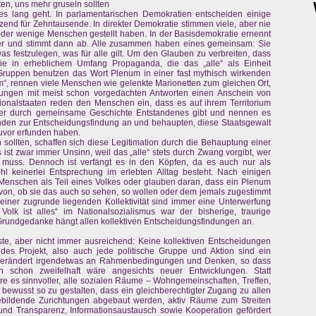
en, uns mehr gruseln sollten
 es lang geht. In parlamentarischen Demokratien entscheiden einige
tzend für Zehntausende. In direkter Demokratie stimmen viele, aber nie
 oder wenige Menschen gestellt haben. In der Basisdemokratie ernennt
er und stimmt dann ab. Alle zusammen haben eines gemeinsam: Sie
as festzulegen, was für alle gilt. Um den Glauben zu verbreiten, dass
n sie in erheblichem Umfang Propaganda, die das „alle“ als Einheit
 Gruppen benutzen das Wort Plenum in einer fast mythisch wirkenden
m“, rennen viele Menschen wie gelenkte Marionetten zum gleichen Ort,
lungen mit meist schon vorgedachten Antworten einen Anschein von
onalstaaten reden den Menschen ein, dass es auf ihrem Territorium
oder durch gemeinsame Geschichte Entstandenes gibt und nennen es
Runden zur Entscheidungsfindung an und behaupten, diese Staatsgewalt
zuvor erfunden haben.
n sollten, schaffen sich diese Legitimation durch die Behauptung einer
ist zwar immer Unsinn, weil das „alle“ stets durch Zwang vorgibt, wer
muss. Dennoch ist verfängt es in den Köpfen, da es auch nur als
 keinerlei Entsprechung im erlebten Alltag besteht. Nach einigen
enschen als Teil eines Volkes oder glauben daran, dass ein Plenum
avon, ob sie das auch so sehen, so wollen oder dem jemals zugestimmt
einer zugrunde liegenden Kollektivität sind immer eine Unterwerfung
Volk ist alles“ im Nationalsozialismus war der bisherige, traurige
rundgedanke hängt allen kollektiven Entscheidungsfindungen an.
este, aber nicht immer ausreichend: Keine kollektiven Entscheidungen
des Projekt, also auch jede politische Gruppe und Aktion sind ein
verändert irgendetwas an Rahmenbedingungen und Denken, so dass
 schon zweifelhaft wäre angesichts neuer Entwicklungen. Statt
re es sinnvoller, alle sozialen Räume – Wohngemeinschaften, Treffen,
– bewusst so zu gestalten, dass ein gleichberechtigter Zugang zu allen
ebildende Zurichtungen abgebaut werden, aktiv Räume zum Streiten
und Transparenz, Informationsaustausch sowie Kooperation gefördert