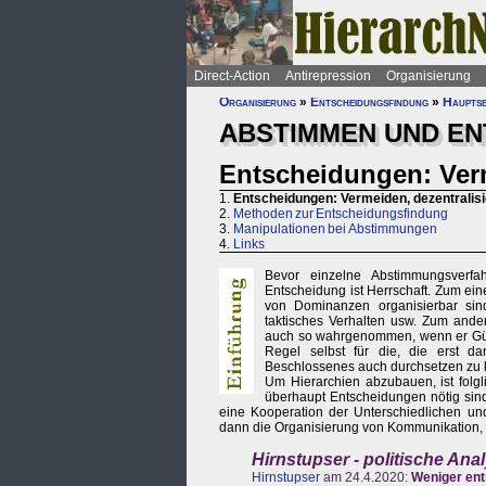
Direct-Action
Antirepression
Organisierung
Organisierung
»
Entscheidungsfindung
»
Hauptse
ABSTIMMEN UND EN
Entscheidungen: Verm
1.
Entscheidungen: Vermeiden, dezentralisi
2.
Methoden zur Entscheidungsfindung
3.
Manipulationen bei Abstimmungen
4.
Links
Bevor einzelne Abstimmungsverfah
Entscheidung ist Herrschaft. Zum eine
von Dominanzen organisierbar sin
taktisches Verhalten usw. Zum ande
auch so wahrgenommen, wenn er Gülti
Regel selbst für die, die erst 
Beschlossenes auch durchsetzen zu 
Um Hierarchien abzubauen, ist folgl
überhaupt Entscheidungen nötig sind, 
eine Kooperation der Unterschiedlichen u
dann die Organisierung von Kommunikation, K
Hirnstupser - politische An
Hirnstupser
am 24.4.2020:
Weniger ent