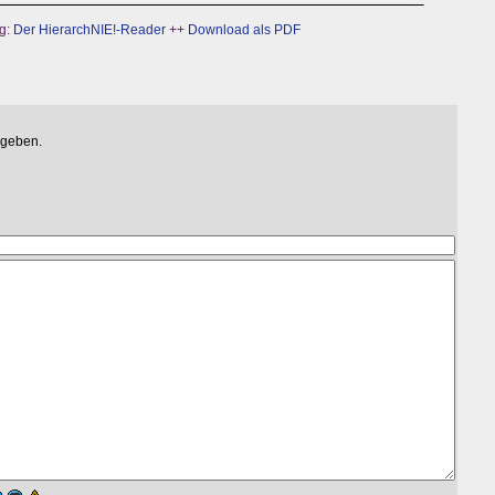
g:
Der HierarchNIE!-Reader
++
Download als PDF
egeben.