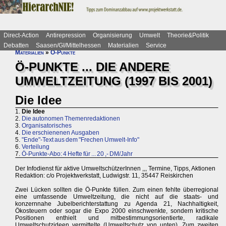
Direct-Action
Antirepression
Organisierung
Umwelt
Theorie&Politik
Debatten
Saasen/GI/Mittelhessen
Materialien
Service
Materialien
»
Ö-Punkte
Ö-PUNKTE ... DIE ANDERE
UMWELTZEITUNG (1997 BIS 2001)
Die Idee
1.
Die Idee
2.
Die autonomen Themenredaktionen
3.
Organisatorisches
4.
Die erschienenen Ausgaben
5.
"Ende"-Text aus dem "Frechen Umwelt-Info"
6.
Verteilung
7.
Ö-Punkte-Abo: 4 Hefte für ... 20 ,- DM/Jahr
Der Infodienst für aktive UmweltschützerInnen ,,, Termine, Tipps, Aktionen
Redaktion: c/o Projektwerkstatt, Ludwigstr. 11, 35447 Reiskirchen
Zwei Lücken sollten die Ö-Punkte füllen. Zum einen fehlte überregional
eine umfassende Umweltzeitung, die nicht auf die staats- und
konzernnahe Jubelberichterstattung zu Agenda 21, Nachhaltigkeit,
Ökosteuern oder sogar die Expo 2000 einschwenkte, sondern kritische
Positionen enthielt und mitbestimmungsorientierte, radikale
Umweltschutzideen vermittelte (Umweltschutz von unten). Zum zweiten