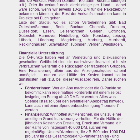
und sie verkauft werden (Zentren, Bioläden, Buchhandlungen
u.ä.). Oder Ihr verkauft noch direkt einige per Hand ... dabei
wäre schön, wenn wir jeweils 10-20 DM für die Paketgebühr
bekommen könnten, der Rest der Verkaufseinnahmen kann in
Projekte bei Euch gehen.
Liste der Städte, wo es schon VerteilerInnen gibt: Bad
Oldesloe/Stormarn, Berlin, Bochum, Chemnitz, Dresden,
Düsseldorf, Essen, Gelsenkirchen, Gießen, Göttingen,
Gütersloh, Hannover, Heidelberg, Köln, Konstanz, Leipzig,
Lübeck, Lüneburg, Magdeburg, Marburg, Murrhardt,
Recklinghausen, Schwabach, Tübingen, Verden, Wiesbaden.
Finanzielle Unterstützung
Die Ö-Punkte haben viel an Vernetzung und Diskussionen
geschaffen. Gefährdet sind sie nachwievor finanziell, d.h. sie
verbrauchen weiterhin die Rücklagen der tragenden Gruppen.
Eine Finanzierung allein aus der Anzeigenakquise scheint
unmöglich ... nur ca. die Hälfte der Kosten kommt so im
günstigsten Fall (z.B. bei dieser Ausgabe) rein. Daher suchen
wir:
FördererInnen:
Wer ein Abo macht oder die Ö-Punkte so
bekommt, kann regelmäßige FördererIn mit einem selbst
festgelegten Betrag ab 40 DM/Jahr werden. Alles was
Spende ist (also über den eventuellen Abobetrag hinweg),
kann auch mit einer Spendenbescheinigung "honoriert"
werden.
Finanzierung:
Wir hoffen auf Menschen, die uns zu einer
anteiligen Grundfinanzierung verhelfen. Für die Hälfte der
jährlichen Kosten von Erstellung, Druck und Versand, d.h.
der Hälfte von insgesamt 40.000 DM, suchen wir
regelmäßige UnterstützerInnen, die z.B. 500 oder 1000 DM
pro Jahr für das Gesamtprojekt "Ö-Punkte" zahlen - und