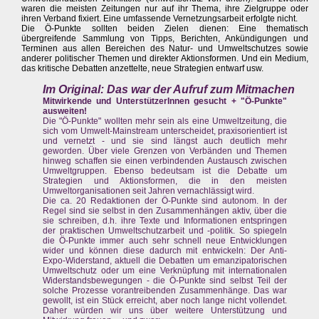
waren die meisten Zeitungen nur auf ihr Thema, ihre Zielgruppe oder
ihren Verband fixiert. Eine umfassende Vernetzungsarbeit erfolgte nicht.
Die Ö-Punkte sollten beiden Zielen dienen: Eine thematisch
übergreifende Sammlung von Tipps, Berichten, Ankündigungen und
Terminen aus allen Bereichen des Natur- und Umweltschutzes sowie
anderer politischer Themen und direkter Aktionsformen. Und ein Medium,
das kritische Debatten anzettelte, neue Strategien entwarf usw.
Im Original: Das war der Aufruf zum Mitmachen
Mitwirkende und UnterstützerInnen gesucht + "Ö-Punkte"
ausweiten!
Die "Ö-Punkte" wollten mehr sein als eine Umweltzeitung, die
sich vom Umwelt-Mainstream unterscheidet, praxisorientiert ist
und vernetzt - und sie sind längst auch deutlich mehr
geworden. Über viele Grenzen von Verbänden und Themen
hinweg schaffen sie einen verbindenden Austausch zwischen
Umweltgruppen. Ebenso bedeutsam ist die Debatte um
Strategien und Aktionsformen, die in den meisten
Umweltorganisationen seit Jahren vernachlässigt wird.
Die ca. 20 Redaktionen der Ö-Punkte sind autonom. In der
Regel sind sie selbst in den Zusammenhängen aktiv, über die
sie schreiben, d.h. ihre Texte und Informationen entspringen
der praktischen Umweltschutzarbeit und -politik. So spiegeln
die Ö-Punkte immer auch sehr schnell neue Entwicklungen
wider und können diese dadurch mit entwickeln: Der Anti-
Expo-Widerstand, aktuell die Debatten um emanzipatorischen
Umweltschutz oder um eine Verknüpfung mit internationalen
Widerstandsbewegungen - die Ö-Punkte sind selbst Teil der
solche Prozesse vorantreibenden Zusammenhänge. Das war
gewollt, ist ein Stück erreicht, aber noch lange nicht vollendet.
Daher würden wir uns über weitere Unterstützung und