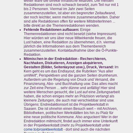
weiter wäre die direkte inhaltliche Mitarbeit. Die meisten
Redaktionen sind noch schwach besetzt, zum Teil nur mit 1
bis 2 Personen. Viermal im Jahr zwei Seiten
zusammenzustellen, ist aber ein begrenzter Zeitaufwand,
der noch leichter, wenn mehrere zusammenarbeiten. Daher
sind alle Redaktionen offen für weitere MitstreiterInnen ...
bitte direkt an die Themenredaktionen wenden.
Fehlende Redaktionen aufbauen:
Einige
Themenredaktionen sind nicht besetzt (siehe Impressum).
Hier würden wir uns über neue Mitwirkende freuen, die
Lust haben, eine Redaktion zu übernehmen, d.h. viermal
jährlich die Informationen aus dem Themenbereich
zusammenzustellen. Kontaktaufnahme über die Ö-Punkte-
Redaktion.
Mitmischen in der Endredaktion - Recherchieren,
Nachhaken, Diskutieren, Anzeigen akquirieren,
Gestalten (Bilder, Seitenlayout usw.), Druck, Versand:
Im
Kern geht es um das Endlayout, die Rubriken "Aus aller
umWelt", Perspektiven und die ganzen Seiten drumherum.
Außerdem um die Regelung von Druck und Versand, die
Finanzierung, Abo- und Buchhaltung usw. Das alles macht
zur Zeit eine Person ... sehr dünne und anfällig! Hier sind
weitere Menschen gesucht, die Lust auf eine Zeitungsarbeit
haben, die schon einiges mehr an Präzision verlangt als
kleinere Zeitungen, die auch mal verschiebbar sind usw.
Übrigens: Endredaktionsort ist die Projektwerkstatt in
Saasen. Die ist ohnehin einen Besuch wert – mit Archiven,
Bibliotheken, politischen Werkstätten bis hin zu Platz für
eine neue politische Kommune. Also angucken! Wer in der
Endredaktion mitmischt, findet auch immer eine Unterkunft
in der Projektwerkstatt (mehr zu Projektwerkstatt unter
come.to/projektwerkstatt
- dort sind auch die nächsten