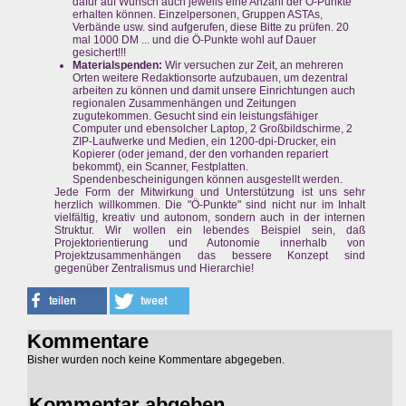
dafür auf Wunsch auch jeweils eine Anzahl der Ö-Punkte
erhalten können. Einzelpersonen, Gruppen ASTAs,
Verbände usw. sind aufgerufen, diese Bitte zu prüfen. 20
mal 1000 DM ... und die Ö-Punkte wohl auf Dauer
gesichert!!!
Materialspenden:
Wir versuchen zur Zeit, an mehreren
Orten weitere Redaktionsorte aufzubauen, um dezentral
arbeiten zu können und damit unsere Einrichtungen auch
regionalen Zusammenhängen und Zeitungen
zugutekommen. Gesucht sind ein leistungsfähiger
Computer und ebensolcher Laptop, 2 Großbildschirme, 2
ZIP-Laufwerke und Medien, ein 1200-dpi-Drucker, ein
Kopierer (oder jemand, der den vorhanden repariert
bekommt), ein Scanner, Festplatten.
Spendenbescheinigungen können ausgestellt werden.
Jede Form der Mitwirkung und Unterstützung ist uns sehr
herzlich willkommen. Die "Ö-Punkte" sind nicht nur im Inhalt
vielfältig, kreativ und autonom, sondern auch in der internen
Struktur. Wir wollen ein lebendes Beispiel sein, daß
Projektorientierung und Autonomie innerhalb von
Projektzusammenhängen das bessere Konzept sind
gegenüber Zentralismus und Hierarchie!
Kommentare
Bisher wurden noch keine Kommentare abgegeben.
Kommentar abgeben