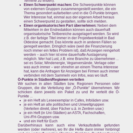
Termine zu finden).
Einen Schwerpunkt machen:
Die Schwerpunkte können
von externen Gruppen zusammengestellt werden, die ein
Thema gesondert aufarbeiten und in die Ö-Punkte bringen.
Wer Interesse hat, einmal aus der eigenen Arbeit heraus
einen Schwerpunkt zu gestalten, sollte sich melden.
Einen organisatorischen Part übernehmen:
Neben dem
Mitwirken in der Endredaktion können auch dauerhaft
organisatorische Teilbereiche ausgelagert werden. So wird
z.B. der farbige Titel immer in der Projektwerkstatt in Bad
Oldesloe gemacht. Das könnte auch in anderen Fällen so
geregelt werden. Dringlich wäre (weil die Finanzierung
noch immer ein fettes Problem ist), daß Anzeigen reingeholt
werden – auch hier ist eine dauerhafte Auslagerung
möglich. Wer hat Lust, z.B. eine Branche zu übernehmen ...
sei es Solar, Windenergie, Veganversände, Verlage oder
was auch immer – wer ohnehin an einem Thema Interesse
hat, kann die Anfragen für Anzeigen bei Firmen auch immer
verbinden mit dem Sammeln von Infos, was wo läuft.
Ö-Punkte in Städten/Regionen verteilen
Wir suchen in allen Städten bzw. Regionen Personen oder
Gruppen, die die Verteilung der „Ö-Punkte“ übernehmen. Wir
schicken dann jeweils ein Paket zu und Ihr verteilt die Ö-
Punkte ...
je ein Heft als Leseexemplar in Cafes, Infoläden usw.
je ein Heft an alle politischen und Umweltgruppen
(Verteilen direkt, über Fächer u.ä. in Zentren usw.)
je ein Heft (in Uni-Städten) an ASTA, Fachschaften,
Uni-/FH-Gruppen usw.
und ein Heft für Euch
Darüberhinaus kann auch eine Verkaufsstelle gefunden
werden (oder mehrere), wo Ihr die Hefte dann immer hinbringt