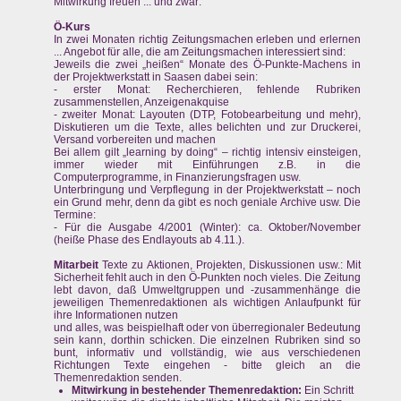
Mitwirkung freuen ... und zwar:
Ö-Kurs
In zwei Monaten richtig Zeitungsmachen erleben und erlernen
... Angebot für alle, die am Zeitungsmachen interessiert sind:
Jeweils die zwei „heißen“ Monate des Ö-Punkte-Machens in
der Projektwerkstatt in Saasen dabei sein:
- erster Monat: Recherchieren, fehlende Rubriken
zusammenstellen, Anzeigenakquise
- zweiter Monat: Layouten (DTP, Fotobearbeitung und mehr),
Diskutieren um die Texte, alles belichten und zur Druckerei,
Versand vorbereiten und machen
Bei allem gilt „learning by doing“ – richtig intensiv einsteigen,
immer wieder mit Einführungen z.B. in die
Computerprogramme, in Finanzierungsfragen usw.
Unterbringung und Verpflegung in der Projektwerkstatt – noch
ein Grund mehr, denn da gibt es noch geniale Archive usw. Die
Termine:
- Für die Ausgabe 4/2001 (Winter): ca. Oktober/November
(heiße Phase des Endlayouts ab 4.11.).
Mitarbeit
Texte zu Aktionen, Projekten, Diskussionen usw.: Mit
Sicherheit fehlt auch in den Ö-Punkten noch vieles. Die Zeitung
lebt davon, daß Umweltgruppen und -zusammenhänge die
jeweiligen Themenredaktionen als wichtigen Anlaufpunkt für
ihre Informationen nutzen
und alles, was beispielhaft oder von überregionaler Bedeutung
sein kann, dorthin schicken. Die einzelnen Rubriken sind so
bunt, informativ und vollständig, wie aus verschiedenen
Richtungen Texte eingehen - bitte gleich an die
Themenredaktion senden.
Mitwirkung in bestehender Themenredaktion:
Ein Schritt