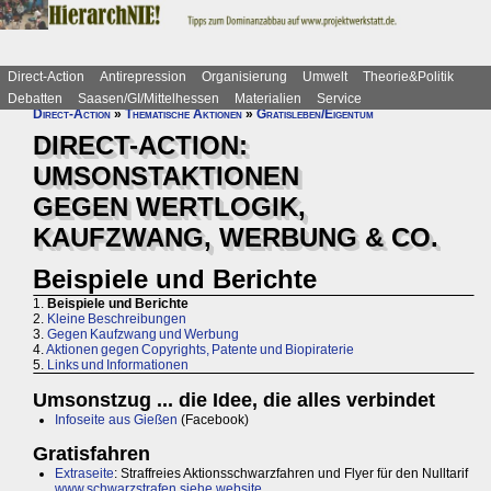
Direct-Action
Antirepression
Organisierung
Umwelt
Theorie&Politik
Debatten
Saasen/GI/Mittelhessen
Materialien
Service
Direct-Action
»
Thematische Aktionen
»
Gratisleben/Eigentum
DIRECT-ACTION:
UMSONSTAKTIONEN
GEGEN WERTLOGIK,
KAUFZWANG, WERBUNG & CO.
Beispiele und Berichte
1.
Beispiele und Berichte
2.
Kleine Beschreibungen
3.
Gegen Kaufzwang und Werbung
4.
Aktionen gegen Copyrights, Patente und Biopiraterie
5.
Links und Informationen
Umsonstzug ... die Idee, die alles verbindet
Infoseite aus Gießen
(Facebook)
Gratisfahren
Extraseite
: Straffreies Aktionsschwarzfahren und Flyer für den Nulltarif
www.schwarzstrafen.siehe.website