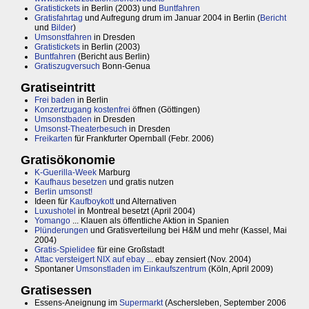
Gratistickets
in Berlin (2003) und
Buntfahren
Gratisfahrtag
und Aufregung drum im Januar 2004 in Berlin (
Bericht
und
Bilder
)
Umsonstfahren
in Dresden
Gratistickets
in Berlin (2003)
Buntfahren
(Bericht aus Berlin)
Gratiszugversuch
Bonn-Genua
Gratiseintritt
Frei baden
in Berlin
Konzertzugang kostenfrei
öffnen (Göttingen)
Umsonstbaden
in Dresden
Umsonst-Theaterbesuch
in Dresden
Freikarten
für Frankfurter Opernball (Febr. 2006)
Gratisökonomie
K-Guerilla-Week
Marburg
Kaufhaus besetzen
und gratis nutzen
Berlin umsonst!
Ideen für
Kaufboykott
und Alternativen
Luxushotel
in Montreal besetzt (April 2004)
Yomango
... Klauen als öffentliche Aktion in Spanien
Plünderungen
und Gratisverteilung bei H&M und mehr (Kassel, Mai
2004)
Gratis-Spielidee
für eine Großstadt
Attac versteigert NIX auf ebay
... ebay zensiert (Nov. 2004)
Spontaner
Umsonstladen im Einkaufszentrum
(Köln, April 2009)
Gratisessen
Essens-Aneignung im
Supermarkt
(Aschersleben, September 2006