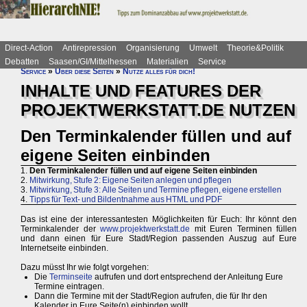
Direct-Action
Antirepression
Organisierung
Umwelt
Theorie&Politik
Debatten
Saasen/GI/Mittelhessen
Materialien
Service
Service
»
Über diese Seiten
»
Nutze alles für dich!
INHALTE UND FEATURES DER
PROJEKTWERKSTATT.DE NUTZEN
Den Terminkalender füllen und auf
eigene Seiten einbinden
1.
Den Terminkalender füllen und auf eigene Seiten einbinden
2.
Mitwirkung, Stufe 2: Eigene Seiten anlegen und pflegen
3.
Mitwirkung, Stufe 3: Alle Seiten und Termine pflegen, eigene erstellen
4.
Tipps für Text- und Bildentnahme aus HTML und PDF
Das ist eine der interessantesten Möglichkeiten für Euch: Ihr könnt den
Terminkalender der
www.projektwerkstatt.de
mit Euren Terminen füllen
und dann einen für Eure Stadt/Region passenden Auszug auf Eure
Internetseite einbinden.
Dazu müsst Ihr wie folgt vorgehen:
Die
Terminseite
aufrufen und dort entsprechend der Anleitung Eure
Termine eintragen.
Dann die Termine mit der Stadt/Region aufrufen, die für Ihr den
Kalender in Eure Seite(n) einbinden wollt.