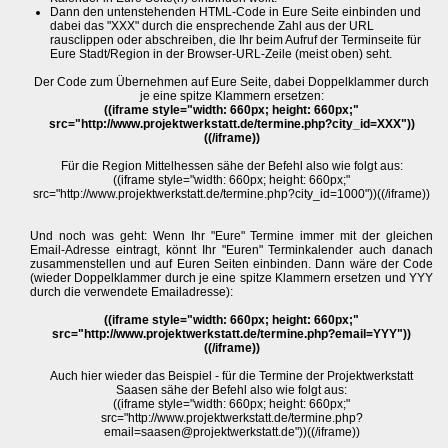
Dann den untenstehenden HTML-Code in Eure Seite einbinden und
dabei das "XXX" durch die ensprechende Zahl aus der URL
rausclippen oder abschreiben, die Ihr beim Aufruf der Terminseite für
Eure Stadt/Region in der Browser-URL-Zeile (meist oben) seht.
Der Code zum Übernehmen auf Eure Seite, dabei Doppelklammer durch
je eine spitze Klammern ersetzen:
((iframe style="width: 660px; height: 660px;"
src="http://www.projektwerkstatt.de/termine.php?city_id=XXX"))
((/iframe))
Für die Region Mittelhessen sähe der Befehl also wie folgt aus:
((iframe style="width: 660px; height: 660px;"
src="http://www.projektwerkstatt.de/termine.php?city_id=1000"))((/iframe))
Und noch was geht: Wenn Ihr "Eure" Termine immer mit der gleichen
Email-Adresse eintragt, könnt Ihr "Euren" Terminkalender auch danach
zusammenstellen und auf Euren Seiten einbinden. Dann wäre der Code
(wieder Doppelklammer durch je eine spitze Klammern ersetzen und YYY
durch die verwendete Emailadresse):
((iframe style="width: 660px; height: 660px;"
src="http://www.projektwerkstatt.de/termine.php?email=YYY"))
((/iframe))
Auch hier wieder das Beispiel - für die Termine der Projektwerkstatt
Saasen sähe der Befehl also wie folgt aus:
((iframe style="width: 660px; height: 660px;"
src="http://www.projektwerkstatt.de/termine.php?
email=saasen@projektwerkstatt.de"))((/iframe))