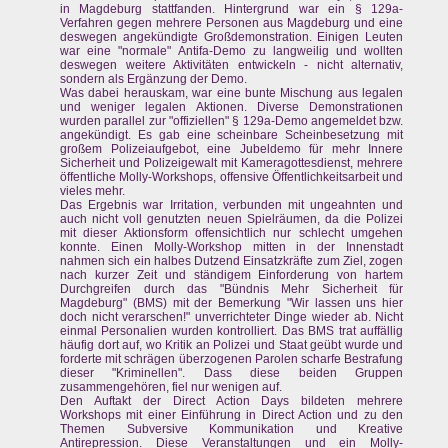
in Magdeburg stattfanden. Hintergrund war ein § 129a-
Verfahren gegen mehrere Personen aus Magdeburg und eine
deswegen angekündigte Großdemonstration. Einigen Leuten
war eine "normale" Antifa-Demo zu langweilig und wollten
deswegen weitere Aktivitäten entwickeln - nicht alternativ,
sondern als Ergänzung der Demo.
Was dabei herauskam, war eine bunte Mischung aus legalen
und weniger legalen Aktionen. Diverse Demonstrationen
wurden parallel zur "offiziellen" § 129a-Demo angemeldet bzw.
angekündigt. Es gab eine scheinbare Scheinbesetzung mit
großem Polizeiaufgebot, eine Jubeldemo für mehr Innere
Sicherheit und Polizeigewalt mit Kameragottesdienst, mehrere
öffentliche Molly-Workshops, offensive Öffentlichkeitsarbeit und
vieles mehr.
Das Ergebnis war Irritation, verbunden mit ungeahnten und
auch nicht voll genutzten neuen Spielräumen, da die Polizei
mit dieser Aktionsform offensichtlich nur schlecht umgehen
konnte. Einen Molly-Workshop mitten in der Innenstadt
nahmen sich ein halbes Dutzend Einsatzkräfte zum Ziel, zogen
nach kurzer Zeit und ständigem Einforderung von hartem
Durchgreifen durch das "Bündnis Mehr Sicherheit für
Magdeburg" (BMS) mit der Bemerkung "Wir lassen uns hier
doch nicht verarschen!" unverrichteter Dinge wieder ab. Nicht
einmal Personalien wurden kontrolliert. Das BMS trat auffällig
häufig dort auf, wo Kritik an Polizei und Staat geübt wurde und
forderte mit schrägen überzogenen Parolen scharfe Bestrafung
dieser "Kriminellen". Dass diese beiden Gruppen
zusammengehören, fiel nur wenigen auf.
Den Auftakt der Direct Action Days bildeten mehrere
Workshops mit einer Einführung in Direct Action und zu den
Themen Subversive Kommunikation und Kreative
Antirepression. Diese Veranstaltungen und ein Molly-