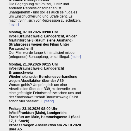
Kreative Antirepression
Die Begegnung mit Polizei, Justiz und
anderen Repressionsorganen ist
unangenehm - und soll es auch sein, da es
um Einschüchterung und Strafe geht. Es
macht Sinn, sich vor Repression zu schützen.
[mehr]
Montag, 07.09.2026 09:00 Uhr
in/bei Braunschweig, Landgericht, An der
Martinikirche 8 (Raum siehe Aushang)
Strafprozess wegen des Films Unter
Paragraphen II
Der Film wurde lange kriminalisiert mit der
(erlogenen) Behauptung, er sei illegal.
[mehr]
Montag, 21.09.2026 09:15 Uhr
in/bei Braunschweig, Landgericht
Braunschweig
Wiederholung der Berufungsverhandlung
wegen Abseilaktion über der A39
Worum gehts? Ursprünglich um eine
Abseilaktion über der B39, mittlerweile um
eine gefestigte Feindschaft zwischen uns und
der Staatsanwaltschaft Braunschweig Es ist
schon viel passiert: 1.
[mehr]
Freitag, 23.10.2026 08:00 Uhr
in/bei Frankfurt (Main), Landgericht
Frankfurt am Main, Hammelsgasse 1 (Saal
17, 1. Stock)
Prozess wegen Abseilaktion am 26.10.2020
über A5