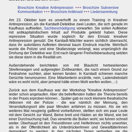
Broschüre Kreative Antirepression
+++
Broschüre Subversive
Kommunikation
+++
Broschüre Antiknast
+++
Liedersammlung
Am 23. Oktober kam es unverhofft zu einem Training in Kreativer
Antirepression, als die Karstadt-Detektive zwei Leuten, die sich gerade im
Kaufhaus aufhielten,
Sachbeschädigung
vorwarfen. Sie sollen Aufkleber
mit antikapitalistischem Inhalt auf Produkte geklebt haben. Diese
repressive Situation wurde sogleich für den Einsatz kreativer
Antirepression genutzt. Die Karstadt-Wächter waren sichtlich überrascht,
dass ihr autoritäres Auftreten diesmal kaum Eindruck machte. Mehrfach
wurde die Polizei und eine Strafanzeige verlangt, was ursprünglich die
Drohung der Detektive war. Erst nach längerer Freiheitsberaubung setzten
sie diese dann in die Realität um.
Außenstehende berichteten von mit Blaulicht herbeieilenden
Streifenwagen und aufgeregten Zivilbeamten, die nach einem Grund zur
Festnahme suchten, aber keinen fanden. In Karstadt schienen manche
Gerüchte herumzuirren. Eine Mitarbeiterin erzählte, nein, Ladendiebstahl
wäre es wohl nicht, aber jemand hätte einen Molli werfen wollen...:-)
Zurück aus dem Kaufhaus war der Workshop "Kreative Antirepression"
leider schon angelaufen. Aber die betreffenden hatten die Theorie bereits
in der Praxis erproben können... Später gab es noch kleinere theatralische
Aktionen mit der Polizei - die war nämlich der Meinung, den
Veranstaltungsort alle paar Minuten anfahren zu müssen. Als sie ein
weiteres Mal neugierig gaffend vorbeifuhren, stellten sich ein paar Leute
mit dem Gesicht zur Wand, Beine breit und Häden an die Wand, wie bei
einer Durchsuchung halt. Das verwirrte die Bullen wohl; sie fuhren schnell
weiter. Überhaupt ist den FreundInnen und HelferInnen nichts unwohler,
als in der Öffentlichkeit als UnterdrückerInnen und GewalttäterInnen
demaskiert zu werden. In den nächsten Tagen verhielten sie die