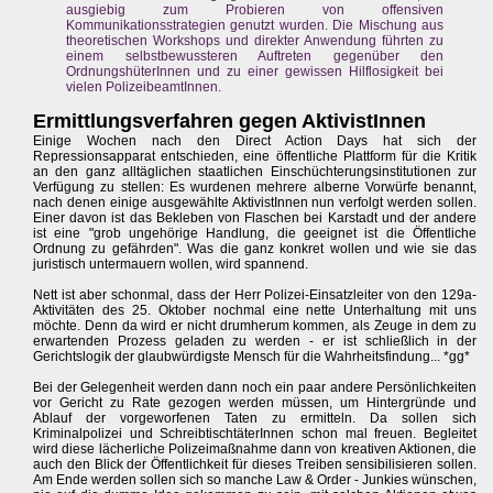
ausgiebig zum Probieren von offensiven
Kommunikationsstrategien genutzt wurden. Die Mischung aus
theoretischen Workshops und direkter Anwendung führten zu
einem selbstbewussteren Auftreten gegenüber den
OrdnungshüterInnen und zu einer gewissen Hilflosigkeit bei
vielen PolizeibeamtInnen.
Ermittlungsverfahren gegen AktivistInnen
Einige Wochen nach den Direct Action Days hat sich der
Repressionsapparat entschieden, eine öffentliche Plattform für die Kritik
an den ganz alltäglichen staatlichen Einschüchterungsinstitutionen zur
Verfügung zu stellen: Es wurdenen mehrere alberne Vorwürfe benannt,
nach denen einige ausgewählte AktivistInnen nun verfolgt werden sollen.
Einer davon ist das Bekleben von Flaschen bei Karstadt und der andere
ist eine "grob ungehörige Handlung, die geeignet ist die Öffentliche
Ordnung zu gefährden". Was die ganz konkret wollen und wie sie das
juristisch untermauern wollen, wird spannend.
Nett ist aber schonmal, dass der Herr Polizei-Einsatzleiter von den 129a-
Aktivitäten des 25. Oktober nochmal eine nette Unterhaltung mit uns
möchte. Denn da wird er nicht drumherum kommen, als Zeuge in dem zu
erwartenden Prozess geladen zu werden - er ist schließlich in der
Gerichtslogik der glaubwürdigste Mensch für die Wahrheitsfindung... *gg*
Bei der Gelegenheit werden dann noch ein paar andere Persönlichkeiten
vor Gericht zu Rate gezogen werden müssen, um Hintergründe und
Ablauf der vorgeworfenen Taten zu ermitteln. Da sollen sich
Kriminalpolizei und SchreibtischtäterInnen schon mal freuen. Begleitet
wird diese lächerliche Polizeimaßnahme dann von kreativen Aktionen, die
auch den Blick der Öffentlichkeit für dieses Treiben sensibilisieren sollen.
Am Ende werden sollen sich so manche Law & Order - Junkies wünschen,