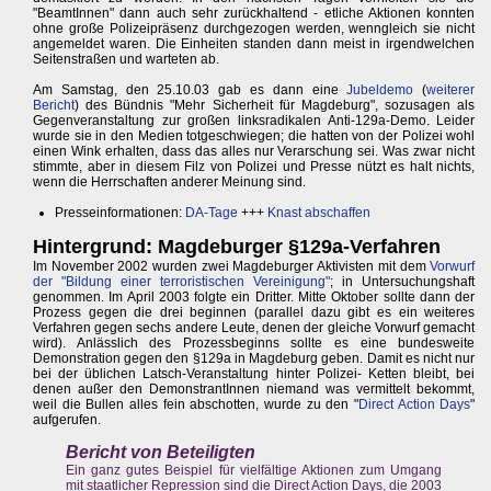
"BeamtInnen" dann auch sehr zurückhaltend - etliche Aktionen konnten
ohne große Polizeipräsenz durchgezogen werden, wenngleich sie nicht
angemeldet waren. Die Einheiten standen dann meist in irgendwelchen
Seitenstraßen und warteten ab.
Am Samstag, den 25.10.03 gab es dann eine
Jubeldemo
(
weiterer
Bericht
) des Bündnis "Mehr Sicherheit für Magdeburg", sozusagen als
Gegenveranstaltung zur großen linksradikalen Anti-129a-Demo. Leider
wurde sie in den Medien totgeschwiegen; die hatten von der Polizei wohl
einen Wink erhalten, dass das alles nur Verarschung sei. Was zwar nicht
stimmte, aber in diesem Filz von Polizei und Presse nützt es halt nichts,
wenn die Herrschaften anderer Meinung sind.
Presseinformationen:
DA-Tage
+++
Knast abschaffen
Hintergrund: Magdeburger §129a-Verfahren
Im November 2002 wurden zwei Magdeburger Aktivisten mit dem
Vorwurf
der "Bildung einer terroristischen Vereinigung"
; in Untersuchungshaft
genommen. Im April 2003 folgte ein Dritter. Mitte Oktober sollte dann der
Prozess gegen die drei beginnen (parallel dazu gibt es ein weiteres
Verfahren gegen sechs andere Leute, denen der gleiche Vorwurf gemacht
wird). Anlässlich des Prozessbeginns sollte es eine bundesweite
Demonstration gegen den §129a in Magdeburg geben. Damit es nicht nur
bei der üblichen Latsch-Veranstaltung hinter Polizei- Ketten bleibt, bei
denen außer den DemonstrantInnen niemand was vermittelt bekommt,
weil die Bullen alles fein abschotten, wurde zu den "
Direct Action Days
"
aufgerufen.
Bericht von Beteiligten
Ein ganz gutes Beispiel für vielfältige Aktionen zum Umgang
mit staatlicher Repression sind die Direct Action Days, die 2003