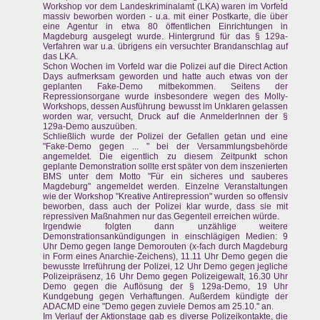
Workshop vor dem Landeskriminalamt (LKA) waren im Vorfeld
massiv beworben worden - u.a. mit einer Postkarte, die über
eine Agentur in etwa 80 öffentlichen Einrichtungen in
Magdeburg ausgelegt wurde. Hintergrund für das § 129a-
Verfahren war u.a. übrigens ein versuchter Brandanschlag auf
das LKA.
Schon Wochen im Vorfeld war die Polizei auf die Direct Action
Days aufmerksam geworden und hatte auch etwas von der
geplanten Fake-Demo mitbekommen. Seitens der
Repressionsorgane wurde insbesondere wegen des Molly-
Workshops, dessen Ausführung bewusst im Unklaren gelassen
worden war, versucht, Druck auf die AnmelderInnen der §
129a-Demo auszuüben.
Schließlich wurde der Polizei der Gefallen getan und eine
"Fake-Demo gegen ... " bei der Versammlungsbehörde
angemeldet. Die eigentlich zu diesem Zeitpunkt schon
geplante Demonstration sollte erst später von dem inszenierten
BMS unter dem Motto "Für ein sicheres und sauberes
Magdeburg" angemeldet werden. Einzelne Veranstaltungen
wie der Workshop "Kreative Antirepression" wurden so offensiv
beworben, dass auch der Polizei klar wurde, dass sie mit
repressiven Maßnahmen nur das Gegenteil erreichen würde.
Irgendwie folgten dann unzählige weitere
Demonstrationsankündigungen in einschlägigen Medien: 9
Uhr Demo gegen lange Demorouten (x-fach durch Magdeburg
in Form eines Anarchie-Zeichens), 11.11 Uhr Demo gegen die
bewusste Irreführung der Polizei, 12 Uhr Demo gegen jegliche
Polizeipräsenz, 16 Uhr Demo gegen Polizeigewalt, 16.30 Uhr
Demo gegen die Auflösung der § 129a-Demo, 19 Uhr
Kundgebung gegen Verhaftungen. Außerdem kündigte der
ADACMD eine "Demo gegen zuviele Demos am 25.10." an.
Im Verlauf der Aktionstage gab es diverse Polizeikontakte, die