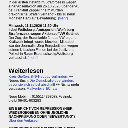
In der ersten Instanz im Strafprozess wegen
einer Abseilaktion am 26.10.2020 über der A5
bei Frankfurt Zeppelinheim wurden
drakonische Strafen verhängt - bis zu neun
Monaten Haft (auf Bewährung).
[mehr]
Mittwoch, 11.11.2026 11:30 Uhr
in/bei Wolfsburg, Amtsgericht Wolfsburg
Strafprozess wegen Aktion auf VW-Gelände
Der Zug, der Braunkohle für das VW-eigene
Kraftwerk bringt, wurde blockiert. Mit dabei
war der Journalist Jörg Bergstedt, der wegen
seinen kritischen Filmen bei der Justiz und
Polizei in Raum Braunschweig/Wolfsburg
verhasst ist.
[mehr]
Weiterlesen
Kreis Gießen: B49-Neubau verhindern
++
Neues Buch:
Die Demokratie überwinden,
bevor sie sich selbst abschafft
++ Nichts mehr
verpassen:
Mailverteiler&Chats
Neue Mobilnr.: 015511439808), Festnetz
bleibt 06401-903283
EIN BERICHT VON REPRESSION (HIER
WIEDERGEGEBEN OHNE JEGLICHE
NACHPRÜFUNG ODER "BEWERTUNG")
Über den Verfasser