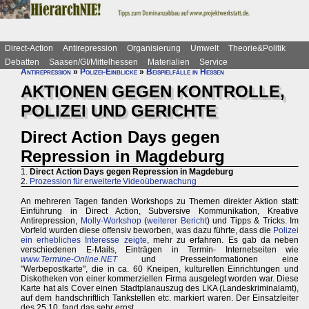
Direct-Action
Antirepression
Organisierung
Umwelt
Theorie&Politik
Debatten
Saasen/GI/Mittelhessen
Materialien
Service
Antirepression
»
Polizei-Einblicke
»
Beispielfälle in Hessen
AKTIONEN GEGEN KONTROLLE,
POLIZEI UND GERICHTE
Direct Action Days gegen
Repression in Magdeburg
1.
Direct Action Days gegen Repression in Magdeburg
2.
Prozession für erweiterte Videoüberwachung
An mehreren Tagen fanden Workshops zu Themen direkter Aktion statt:
Einführung in Direct Action, Subversive Kommunikation, Kreative
Antirepression,
Molly-Workshop
(
weiterer Bericht
) und Tipps & Tricks. Im
Vorfeld wurden diese offensiv beworben, was dazu führte, dass die
Polizei
ein erhebliches Interesse zeigte
, mehr zu erfahren. Es gab da neben
verschiedenen E-Mails, Einträgen in Termin- Internetseiten wie
www.Termine-Online.NET
und Presseinformationen eine
"Werbepostkarte", die in ca. 60 Kneipen, kulturellen Einrichtungen und
Diskotheken von einer kommerziellen Firma ausgelegt worden war. Diese
Karte hat als Cover einen Stadtplanauszug des LKA (Landeskriminalamt),
auf dem handschriftlich Tankstellen etc. markiert waren. Der Einsatzleiter
des 25.10. fand das sehr ernst...