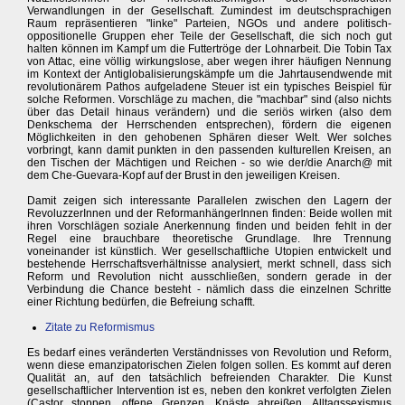
Verwandlungen in der Gesellschaft. Zumindest im deutschsprachigen
Raum repräsentieren "linke" Parteien, NGOs und andere politisch-
oppositionelle Gruppen eher Teile der Gesellschaft, die sich noch gut
halten können im Kampf um die Futtertröge der Lohnarbeit. Die Tobin Tax
von Attac, eine völlig wirkungslose, aber wegen ihrer häufigen Nennung
im Kontext der Antiglobalisierungskämpfe um die Jahrtausendwende mit
revolutionärem Pathos aufgeladene Steuer ist ein typisches Beispiel für
solche Reformen. Vorschläge zu machen, die "machbar" sind (also nichts
über das Detail hinaus verändern) und die seriös wirken (also dem
Denkschema der Herrschenden entsprechen), fördern die eigenen
Möglichkeiten in den gehobenen Sphären dieser Welt. Wer solches
vorbringt, kann damit punkten in den passenden kulturellen Kreisen, an
den Tischen der Mächtigen und Reichen - so wie der/die Anarch@ mit
dem Che-Guevara-Kopf auf der Brust in den jeweiligen Kreisen.
Damit zeigen sich interessante Parallelen zwischen den Lagern der
RevoluzzerInnen und der ReformanhängerInnen finden: Beide wollen mit
ihren Vorschlägen soziale Anerkennung finden und beiden fehlt in der
Regel eine brauchbare theoretische Grundlage. Ihre Trennung
voneinander ist künstlich. Wer gesellschaftliche Utopien entwickelt und
bestehende Herrschaftsverhältnisse analysiert, merkt schnell, dass sich
Reform und Revolution nicht ausschließen, sondern gerade in der
Verbindung die Chance besteht - nämlich dass die einzelnen Schritte
einer Richtung bedürfen, die Befreiung schafft.
Zitate zu Reformismus
Es bedarf eines veränderten Verständnisses von Revolution und Reform,
wenn diese emanzipatorischen Zielen folgen sollen. Es kommt auf deren
Qualität an, auf den tatsächlich befreienden Charakter. Die Kunst
gesellschaftlicher Intervention ist es, neben den konkret verfolgten Zielen
(Castor stoppen, offene Grenzen, Knäste abreißen, Alltagssexismus