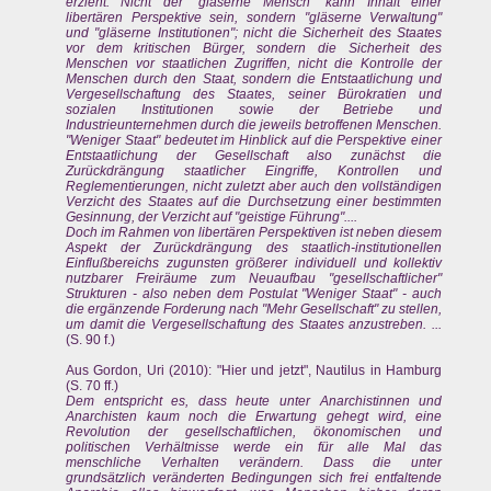
erzieht. Nicht der "gläserne Mensch" kann Inhalt einer
libertären Perspektive sein, sondern "gläserne Verwaltung"
und "gläserne Institutionen"; nicht die Sicherheit des Staates
vor dem kritischen Bürger, sondern die Sicherheit des
Menschen vor staatlichen Zugriffen, nicht die Kontrolle der
Menschen durch den Staat, sondern die Entstaatlichung und
Vergesellschaftung des Staates, seiner Bürokratien und
sozialen Institutionen sowie der Betriebe und
Industrieunternehmen durch die jeweils betroffenen Menschen.
"Weniger Staat" bedeutet im Hinblick auf die Perspektive einer
Entstaatlichung der Gesellschaft also zunächst die
Zurückdrängung staatlicher Eingriffe, Kontrollen und
Reglementierungen, nicht zuletzt aber auch den vollständigen
Verzicht des Staates auf die Durchsetzung einer bestimmten
Gesinnung, der Verzicht auf "geistige Führung"....
Doch im Rahmen von libertären Perspektiven ist neben diesem
Aspekt der Zurückdrängung des staatlich-institutionellen
Einflußbereichs zugunsten größerer individuell und kollektiv
nutzbarer Freiräume zum Neuaufbau "gesellschaftlicher"
Strukturen - also neben dem Postulat "Weniger Staat" - auch
die ergänzende Forderung nach "Mehr Gesellschaft" zu stellen,
um damit die Vergesellschaftung des Staates anzustreben. ...
(S. 90 f.)
Aus Gordon, Uri (2010): "Hier und jetzt", Nautilus in Hamburg
(S. 70 ff.)
Dem entspricht es, dass heute unter Anarchistinnen und
Anarchisten kaum noch die Erwartung gehegt wird, eine
Revolution der gesellschaftlichen, ökonomischen und
politischen Verhältnisse werde ein für alle Mal das
menschliche Verhalten verändern. Dass die unter
grundsätzlich veränderten Bedingungen sich frei entfaltende