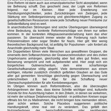
Eine Reform ist dann auch aus emanzipatorischer Sicht akzeptabel, wenn
sie Befreiung schafft. Das geschieht zwar, der Logik von Reformen
folgend, nur im Kleinen. Aber jede Erweiterung von
Handlungsmöglichkeiten, jedes Zurückdrängen von Zwängen, jede
Stärkung von Selbstorganisierung und gleichberechtigtem Zugang zu
gesellschaftlichen Ressourcen sowie jede Schaffung neuer Freiräume zur
Selbstentfaltung sind es wert.
In anarchistischen Strömungen sind solche Überlegungen überwiegend
ohne Bedeutung, da konkrete Reformvorschläge von ihnen nur selten
kommen. In der konkreten Alltagsauseinandersetzung kann das eher
passieren. So überrascht immer wieder die Forderung nach harten
Polizeieinsätzen oder sogar Strafen für Nazis. Hier gilt: Wer wenig
theoretischen Background hat, ist anfällig für Populismen - udn fordert als
AnarchistIn gleichzeitig mehr Staat.
Ein Doppelleben führen viele Menschen aus gewaltfreien Gruppen, die
einerseits dem Softanarchismus der Graswurzelrevolution und des zivilen
Ungehorsams anhängen, gleichzeitig aber fast alles gut finden, was
Besserung verspricht und nett aufgebereitet wird. Hier zeigt sich ein
bürgerliches Gutmenschentum, dem eine scharfsinnige
Gesellschaftsanalyse völlig abgeht. Viele demonstrieren aus einem
wohligen, mitunter zusätzlich christlich gefärbten Glauben an das Gute
aller gut gemeinten Vorschläge gleichzeitig gegen Überwachung und
unterschreiben z.B. bei Attac für die Schaffung neuer
Überwachungsbehörden für alle Kontobewegungen.
Im Übrigen können auch ReformistInnen, also die überzeugten
AnhängerInnen der Idee, dass kleine Schritte wichtiger sind, kulturelle
Gründe für ihre Ausrichtung haben. In den Zirkeln, in denen sie verkehren,
ist mehr der schlaue Detailvorschlag beliebt - in politischen Kreisen sogar
oftmals bis hin zu Maßnahmen, die nicht bringen bzw. niemanden stören,
aber schön wirken. Solche Placebos suggerieren politische
Handlungskraft, ohne real viel zu verändern. Das gefällt den
NutznießerInnen der herrschaftsförmigen oder neoliberalen