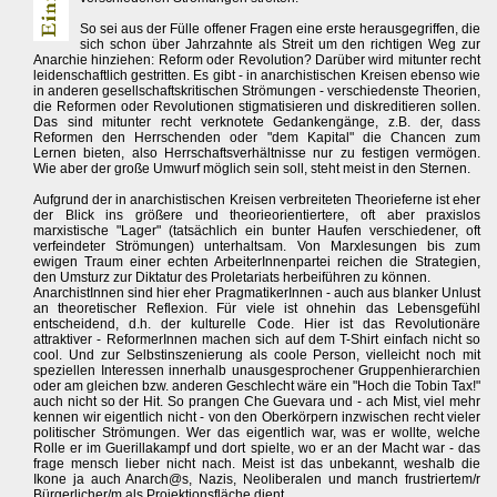
So sei aus der Fülle offener Fragen eine erste herausgegriffen, die
sich schon über Jahrzahnte als Streit um den richtigen Weg zur
Anarchie hinziehen: Reform oder Revolution? Darüber wird mitunter recht
leidenschaftlich gestritten. Es gibt - in anarchistischen Kreisen ebenso wie
in anderen gesellschaftskritischen Strömungen - verschiedenste Theorien,
die Reformen oder Revolutionen stigmatisieren und diskreditieren sollen.
Das sind mitunter recht verknotete Gedankengänge, z.B. der, dass
Reformen den Herrschenden oder "dem Kapital" die Chancen zum
Lernen bieten, also Herrschaftsverhältnisse nur zu festigen vermögen.
Wie aber der große Umwurf möglich sein soll, steht meist in den Sternen.
Aufgrund der in anarchistischen Kreisen verbreiteten Theorieferne ist eher
der Blick ins größere und theorieorientiertere, oft aber praxislos
marxistische "Lager" (tatsächlich ein bunter Haufen verschiedener, oft
verfeindeter Strömungen) unterhaltsam. Von Marxlesungen bis zum
ewigen Traum einer echten ArbeiterInnenpartei reichen die Strategien,
den Umsturz zur Diktatur des Proletariats herbeiführen zu können.
AnarchistInnen sind hier eher PragmatikerInnen - auch aus blanker Unlust
an theoretischer Reflexion. Für viele ist ohnehin das Lebensgefühl
entscheidend, d.h. der kulturelle Code. Hier ist das Revolutionäre
attraktiver - ReformerInnen machen sich auf dem T-Shirt einfach nicht so
cool. Und zur Selbstinszenierung als coole Person, vielleicht noch mit
speziellen Interessen innerhalb unausgesprochener Gruppenhierarchien
oder am gleichen bzw. anderen Geschlecht wäre ein "Hoch die Tobin Tax!"
auch nicht so der Hit. So prangen Che Guevara und - ach Mist, viel mehr
kennen wir eigentlich nicht - von den Oberkörpern inzwischen recht vieler
politischer Strömungen. Wer das eigentlich war, was er wollte, welche
Rolle er im Guerillakampf und dort spielte, wo er an der Macht war - das
frage mensch lieber nicht nach. Meist ist das unbekannt, weshalb die
Ikone ja auch Anarch@s, Nazis, Neoliberalen und manch frustriertem/r
Bürgerlicher/m als Projektionsfläche dient.