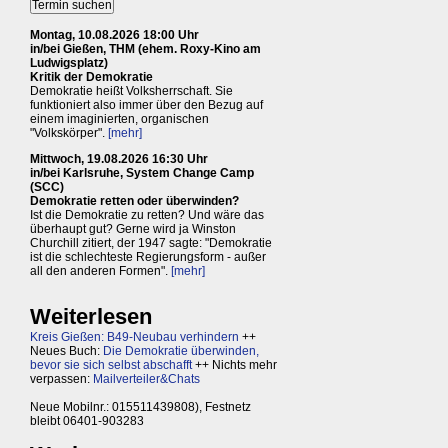
Montag, 10.08.2026 18:00 Uhr
in/bei Gießen, THM (ehem. Roxy-Kino am
Ludwigsplatz)
Kritik der Demokratie
Demokratie heißt Volksherrschaft. Sie
funktioniert also immer über den Bezug auf
einem imaginierten, organischen
"Volkskörper".
[mehr]
Mittwoch, 19.08.2026 16:30 Uhr
in/bei Karlsruhe, System Change Camp
(SCC)
Demokratie retten oder überwinden?
Ist die Demokratie zu retten? Und wäre das
überhaupt gut? Gerne wird ja Winston
Churchill zitiert, der 1947 sagte: "Demokratie
ist die schlechteste Regierungsform - außer
all den anderen Formen".
[mehr]
Weiterlesen
Kreis Gießen: B49-Neubau verhindern
++
Neues Buch:
Die Demokratie überwinden,
bevor sie sich selbst abschafft
++ Nichts mehr
verpassen:
Mailverteiler&Chats
Neue Mobilnr.: 015511439808), Festnetz
bleibt 06401-903283