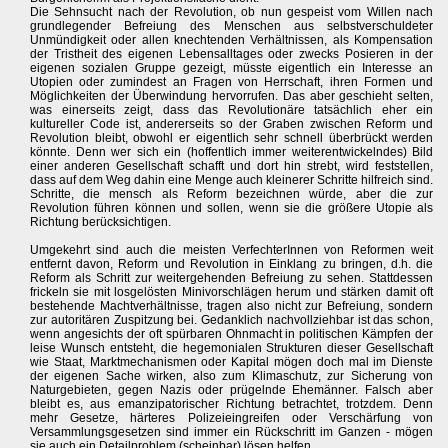
Die Sehnsucht nach der Revolution, ob nun gespeist vom Willen nach
grundlegender Befreiung des Menschen aus selbstverschuldeter
Unmündigkeit oder allen knechtenden Verhältnissen, als Kompensation
der Tristheit des eigenen Lebensalltages oder zwecks Posieren in der
eigenen sozialen Gruppe gezeigt, müsste eigentlich ein Interesse an
Utopien oder zumindest an Fragen von Herrschaft, ihren Formen und
Möglichkeiten der Überwindung hervorrufen. Das aber geschieht selten,
was einerseits zeigt, dass das Revolutionäre tatsächlich eher ein
kultureller Code ist, andererseits so der Graben zwischen Reform und
Revolution bleibt, obwohl er eigentlich sehr schnell überbrückt werden
könnte. Denn wer sich ein (hoffentlich immer weiterentwickelndes) Bild
einer anderen Gesellschaft schafft und dort hin strebt, wird feststellen,
dass auf dem Weg dahin eine Menge auch kleinerer Schritte hilfreich sind.
Schritte, die mensch als Reform bezeichnen würde, aber die zur
Revolution führen können und sollen, wenn sie die größere Utopie als
Richtung berücksichtigen.
Umgekehrt sind auch die meisten VerfechterInnen von Reformen weit
entfernt davon, Reform und Revolution in Einklang zu bringen, d.h. die
Reform als Schritt zur weitergehenden Befreiung zu sehen. Stattdessen
frickeln sie mit losgelösten Minivorschlägen herum und stärken damit oft
bestehende Machtverhältnisse, tragen also nicht zur Befreiung, sondern
zur autoritären Zuspitzung bei. Gedanklich nachvollziehbar ist das schon,
wenn angesichts der oft spürbaren Ohnmacht in politischen Kämpfen der
leise Wunsch entsteht, die hegemonialen Strukturen dieser Gesellschaft
wie Staat, Marktmechanismen oder Kapital mögen doch mal im Dienste
der eigenen Sache wirken, also zum Klimaschutz, zur Sicherung von
Naturgebieten, gegen Nazis oder prügelnde Ehemänner. Falsch aber
bleibt es, aus emanzipatorischer Richtung betrachtet, trotzdem. Denn
mehr Gesetze, härteres Polizeieingreifen oder Verschärfung von
Versammlungsgesetzen sind immer ein Rückschritt im Ganzen - mögen
sie auch ein Detailproblem (scheinbar) lösen helfen.