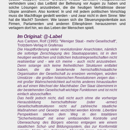
verhindern usw.) das Leitbild der Befreiung vor Augen zu haben und
solche Lösungen anzustreben, die die heutigen Verhältnisse dieser
Utopie annähern. Also konkret: In und mit jedem politischen Vorschlag
muss die Machtfrage gestellt werden - und zwar nicht in dem Sinne: Wer
hat die Macht? Sondern: Wie lassen sich die Steuerungspotentiale aus
Firmen, Parlamenten und anderen Elitesphären herauszerren und
verlagern dort hin, wo das Leben der Menschen spielt.
Im Original: @-Label
Aus Cantzen, Rolf (1995): "Weniger Staat - mehr Gesellschaft",
Trotzdem-Verlag in Grafenau
Die Hauptforderung vieler revolutionärer Anarchisten, nämlich
die sofortige Zerschlagung des Staatsapparates, ist in den
heutigen westlichen und östlichen Industriegesellschaften nicht
realisierbar und - wie ich meine - auch nicht anzustreben.
Denn solange sich keine freiheitlichen Strukturen entfaltet
haben, die die bestehende herrschaftlichstaatliche
Organisation der Gesellschaft zu ersetzen vermögen, würden
Umstürze - die großen historischen Revolutionen zeigen das -
mit großer Wahrscheinlichkeit auf nichts anderes hinauslaufen
als auf einen Wechsel der Machthaber. Der Staat übernimmt in
der bestehenden Gesellschaft wichtige Funktionen und ist nicht
einfach abzuschaffen.
Das heißt jedoch nicht, daß nicht auch ohne die vorherige
Herausbildung herrschaftsfreier (oder -armer)
Gesellschaftsstrukturen nicht auf zahlreiche staatliche
Maßnahmen und Gesetze verzichtet werden könnte. Libertäre
Perspektiven stehen dem Weg in den totalitären
"Sicherheitsstaat" mit einer umfassenden Kontrolle und
Überwachung des Bürgers ebenso entgegen wie einem
staatlichen Schul- und Bildungssystem, das zur Konformität