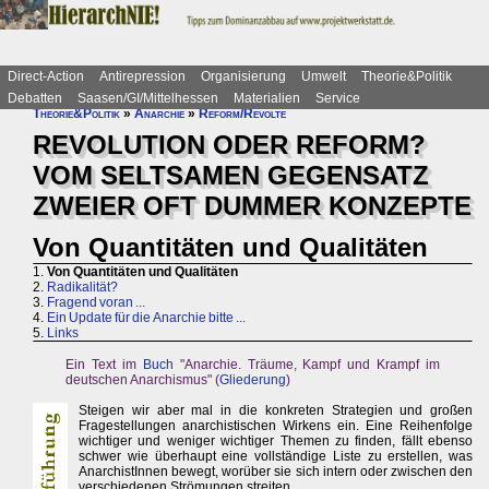
Direct-Action
Antirepression
Organisierung
Umwelt
Theorie&Politik
Debatten
Saasen/GI/Mittelhessen
Materialien
Service
Theorie&Politik
»
Anarchie
»
Reform/Revolte
REVOLUTION ODER REFORM?
VOM SELTSAMEN GEGENSATZ
ZWEIER OFT DUMMER KONZEPTE
Von Quantitäten und Qualitäten
1.
Von Quantitäten und Qualitäten
2.
Radikalität?
3.
Fragend voran ...
4.
Ein Update für die Anarchie bitte ...
5.
Links
Ein Text im
Buch
"Anarchie. Träume, Kampf und Krampf im
deutschen Anarchismus" (
Gliederung
)
Steigen wir aber mal in die konkreten Strategien und großen
Fragestellungen anarchistischen Wirkens ein. Eine Reihenfolge
wichtiger und weniger wichtiger Themen zu finden, fällt ebenso
schwer wie überhaupt eine vollständige Liste zu erstellen, was
AnarchistInnen bewegt, worüber sie sich intern oder zwischen den
verschiedenen Strömungen streiten.