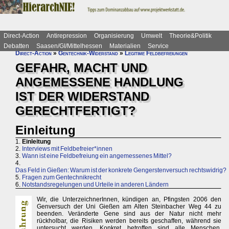
Direct-Action
Antirepression
Organisierung
Umwelt
Theorie&Politik
Debatten
Saasen/GI/Mittelhessen
Materialien
Service
Direct-Action
»
Gentechnik-Widerstand
»
Legitime Feldbefreiungen
GEFAHR, MACHT UND
ANGEMESSENE HANDLUNG
IST DER WIDERSTAND
GERECHTFERTIGT?
Einleitung
1.
Einleitung
2.
Interviews mit Feldbefreier*innen
3.
Wann ist eine Feldbefreiung ein angemessenes Mittel?
4.
Das Feld in Gießen: Warum ist der konkrete Gengerstenversuch rechtswidrig?
5.
Fragen zum Gentechnikrecht
6.
Notstandsregelungen und Urteile in anderen Ländern
Wir, die UnterzeichnerInnen, kündigen an, Pfingsten 2006 den
Genversuch der Uni Gießen am Alten Steinbacher Weg 44 zu
beenden. Veränderte Gene sind aus der Natur nicht mehr
rückholbar, die Risiken werden bereits geschaffen, während sie
untersucht werden. Konkret betroffen sind alle Menschen,