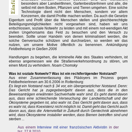
besonders aber LandwirtInnen, GartenbesitzerInnen und alle, die
selbst mit dem Boden, Pflanzen und Tieren umgehen. Eine solche
Technologie dient nicht den Menschen, sondern vor allem
Konzernen, die damit Profite machen wollen. Da auch die Gesetze
Eigentum und Profit über die Menschen stellen und gleichberechtigte
Beteiligungsmöglichkeiten nicht vorgesehen sind, haben wir uns
entschlossen, soziale Notwehr zu leisten und mit einem not-wendigen Akt
zivilen Ungehorsams das Feld zu besuchen und den Versuch zu
beenden. Sollte unser Handeln von denen kriminalisiert werden, die
solche Genversuche schützen und durchsetzen, so werden wir das
nutzen, um unsere Motive öffentlich zu benennen.
Ankündigung
Feldbefreiung in Gießen 2006
Handlungen zu begehen, die kriminelle Akte des Staates verhindern, ist
ebenso angemessen wie die Straßenverkehrsordnung zu stören, um
einen Mord zu verhindern.
Noam Chomsky
Was ist soziale Notwehr? Was ist ein rechtfertigender Notstand?
Aus einer Zusammenfassung des Plädoyers im Prozess gegen
FeldbefreierInnen am 30.6.2006 in Rottenburg:
Es liegt ein Notstand nach § 34 vor, ein übergesetzlicher Notstand. Denn:
Das Gericht hat ja zugegeben/geht davon aus, dass die in den
Beweisanträgen erwähnten Sachverhalte wahr sind. Es geht damit davon
aus, dass eine schleichende Verseuchung der Landwirtschaft und der
Ökosysteme gegeben ist, also wahr ist. Das Gericht geht davon aus, dass
es wahr ist, dass Koexistenz nicht möglich ist. Damit geht das Gericht auch
davon aus, dass die Artenvielfalt in Zukunft durch Gentechnik abnehmen
wird, dass Ökosysteme instabiler werden, dass Bienen betroffen sind und
sterben ...
Aus einem
Interview mit einer französischen Aktivistin
in der
taz, 27.8.2010