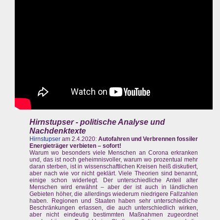
Hirnstupser - politische Analyse und
Nachdenktexte
Hirnstupser
am 2.4.2020:
Autofahren und Verbrennen fossiler
Energieträger verbieten – sofort!
Warum wo besonders viele Menschen an Corona erkranken
und, das ist noch geheimnisvoller, warum wo prozentual mehr
daran sterben, ist in wissenschaftlichen Kreisen heiß diskutiert,
aber nach wie vor nicht geklärt. Viele Theorien sind benannt,
einige schon widerlegt. Der unterschiedliche Anteil alter
Menschen wird erwähnt – aber der ist auch in ländlichen
Gebieten höher, die allerdings wiederum niedrigere Fallzahlen
haben. Regionen und Staaten haben sehr unterschiedliche
Beschränkungen erlassen, die auch unterschiedlich wirken,
aber nicht eindeutig bestimmten Maßnahmen zugeordnet