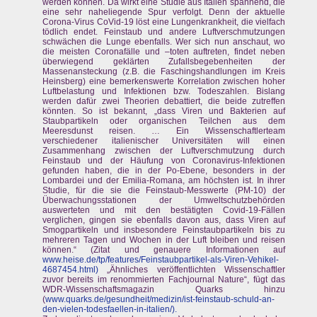
werden können. Da wirkt eine Studie aus Italien spannend, die
eine sehr naheliegende Spur verfolgt. Denn der aktuelle
Corona-Virus CoVid-19 löst eine Lungenkrankheit, die vielfach
tödlich endet. Feinstaub und andere Luftverschmutzungen
schwächen die Lunge ebenfalls. Wer sich nun anschaut, wo
die meisten Coronafälle und –toten auftreten, findet neben
überwiegend geklärten Zufallsbegebenheiten der
Massenansteckung (z.B. die Faschingshandlungen im Kreis
Heinsberg) eine bemerkenswerte Korrelation zwischen hoher
Luftbelastung und Infektionen bzw. Todeszahlen. Bislang
werden dafür zwei Theorien debattiert, die beide zutreffen
könnten. So ist bekannt, „dass Viren und Bakterien auf
Staubpartikeln oder organischen Teilchen aus dem
Meeresdunst reisen. … Ein Wissenschaftlerteam
verschiedener italienischer Universitäten will einen
Zusammenhang zwischen der Luftverschmutzung durch
Feinstaub und der Häufung von Coronavirus-Infektionen
gefunden haben, die in der Po-Ebene, besonders in der
Lombardei und der Emilia-Romana, am höchsten ist. In ihrer
Studie, für die sie die Feinstaub-Messwerte (PM-10) der
Überwachungsstationen der Umweltschutzbehörden
auswerteten und mit den bestätigten Covid-19-Fällen
verglichen, gingen sie ebenfalls davon aus, dass Viren auf
Smogpartikeln und insbesondere Feinstaubpartikeln bis zu
mehreren Tagen und Wochen in der Luft bleiben und reisen
können.“ (Zitat und genauere Informationen auf
www.heise.de/tp/features/Feinstaubpartikel-als-Viren-Vehikel-
4687454.html)
„Ähnliches veröffentlichten Wissenschaftler
zuvor bereits im renommierten Fachjournal Nature“, fügt das
WDR-Wissenschaftsmagazin Quarks hinzu
(
www.quarks.de/gesundheit/medizin/ist-feinstaub-schuld-an-
den-vielen-todesfaellen-in-italien/).