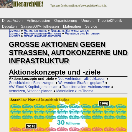
Direct-Action
Antirepression
Organisierung
Umwelt
Theorie&Politik
Debatten
Saasen/GI/Mittelhessen
Materialien
Service
Umwelt
»
Verkehrspolitik
»
Nulltarif/Schwarzfahren
Umwelt
»
Verkehrswende-Aktionen
»
Verbände und Initiativen
Umwelt
»
Verkehrswende-Aktionen
GROSSE AKTIONEN GEGEN
STRASSEN, AUTOKONZERNE UND
INFRASTRUKTUR
Aktionskonzepte und -ziele
Aktionskonzepte und -ziele
●
Neu verhindern, alt rückbauen
●
Geschichte der Besetzungen
●
Wo werden Straßen geplant?
●
VW: Staat & Kapital gemeinsam
●
Transformation: Autokonzerne
●
Vernetzen, Aktionen planen
●
Materialien zum Thema