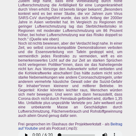
Zudem liegt nahe, dass eine Vorbelastung durch hohe
Luftverschmutzung die Anfälligkeit für eine Lungenkrankheit
durch Viren erhöht. Das ist bereits länger bekannt: „Besonders
konkret wird es bei einer Studie, die vor Jahren zum Virus
SARS-CoV durchgeführt wurde, das sich Anfang der 2000er
Jahre in Asien verbreitet hat. Im Vergleich zu Regionen mit
geringer Luftverschmutzung lag das Sterblichkeitsrisiko in
Regionen mit moderater Luftverschmutzung um 86 Prozent
höher, bei hoher Luftverschmutzung war das Risiko doppelt so
hoch.“ (Quelle wie oben)
Noch ist nichts bewiesen, aber der Verdacht liegt nahe. In einer
Zeit, wo selbst corona-kompatible Demonstrationen verboten
und die Essensverteilung von Tafeln gestoppt wird, um
vermeintlich jedes Restrisiko zu vermeiden, wirft es ein
bemerkenswertes Licht auf die zur Zeit an starken Sprüchen
nicht verlegenen Politiker*innen, dass sie das Naheliegende
nicht tun: Aus Vorsorge den Autoverkehr sofort verbieten und
die Kohlekraftwerke abschalten! Das hätte zudem nicht solch
starke Nebenwirkungen wie andere Coronaschutzregeln, unter
anderem vermehrte häusliche Gewalt oder die Suizid-Gefahr
für Inhaber*innen kleinerer und mittlerer Betriebe. Im
Gegenteil: Kinder könnten leichter raus, Menschen würden
sich mehr bewegen. Und wenn sich dann herausstellt, dass
Corona doch nicht durch Feinstaub gefördert wird, dürften 1,35
Mio. Unfalltote plus ungezählte Verletzte pro Jahr weltweit und
eine unbekannte Masse an Geschädigten durch
Luftverschmutzung, Flächenverbrauch und Rohstoffgewinnung
auch allein Grund genug dafür sein.
Frei gesprochen im Glashaus der Projektwerkstatt - als
Beitrag
auf Youtube
und als Podcast (.mp3):