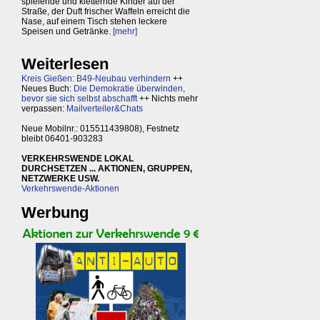
spielende und kletternde Kinder auf der
Straße, der Duft frischer Waffeln erreicht die
Nase, auf einem Tisch stehen leckere
Speisen und Getränke.
[mehr]
Weiterlesen
Kreis Gießen: B49-Neubau verhindern
++
Neues Buch:
Die Demokratie überwinden,
bevor sie sich selbst abschafft
++ Nichts mehr
verpassen:
Mailverteiler&Chats
Neue Mobilnr.: 015511439808), Festnetz
bleibt 06401-903283
VERKEHRSWENDE LOKAL
DURCHSETZEN ... AKTIONEN, GRUPPEN,
NETZWERKE USW.
Verkehrswende-Aktionen
Werbung