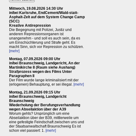
Mittwoch, 19.08.2026 14:30 Uhr
in/bei Karlsruhe, EndCement/Wald-statt-
Asphalt-Zelt auf dem System Change Camp
(SCC)
Kreative Antirepression
Die Begegnung mit Polizei, Justiz und
anderen Repressionsorganen ist
unangenehm - und soll es auch sein, da es
um Einschüchterung und Strafe geht. Es
macht Sinn, sich vor Repression zu schützen.
[mehr]
Montag, 07.09.2026 09:00 Uhr
in/bei Braunschweig, Landgericht, An der
Martinikirche 8 (Raum siehe Aushang)
Strafprozess wegen des Films Unter
Paragraphen II
Der Film wurde lange kriminalisiert mit der
(erlogenen) Behauptung, er sei illegal.
[mehr]
Montag, 21.09.2026 09:15 Uhr
in/bei Braunschweig, Landgericht
Braunschweig
Wiederholung der Berufungsverhandlung
wegen Abseilaktion über der A39
Worum gehts? Ursprünglich um eine
Abseilaktion über der B39, mittlerweile um
eine gefestigte Feindschaft zwischen uns und
der Staatsanwaltschaft Braunschweig Es ist
schon viel passiert: 1.
[mehr]