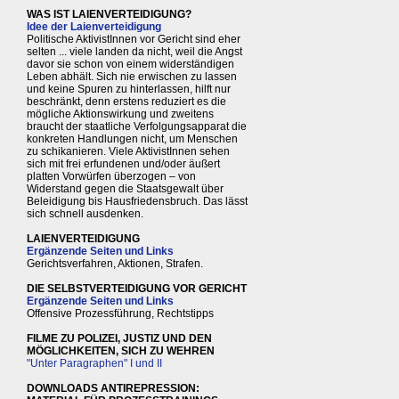
WAS IST LAIENVERTEIDIGUNG?
Idee der Laienverteidigung
Politische AktivistInnen vor Gericht sind eher
selten ... viele landen da nicht, weil die Angst
davor sie schon von einem widerständigen
Leben abhält. Sich nie erwischen zu lassen
und keine Spuren zu hinterlassen, hilft nur
beschränkt, denn erstens reduziert es die
mögliche Aktionswirkung und zweitens
braucht der staatliche Verfolgungsapparat die
konkreten Handlungen nicht, um Menschen
zu schikanieren. Viele AktivistInnen sehen
sich mit frei erfundenen und/oder äußert
platten Vorwürfen überzogen – von
Widerstand gegen die Staatsgewalt über
Beleidigung bis Hausfriedensbruch. Das lässt
sich schnell ausdenken.
LAIENVERTEIDIGUNG
Ergänzende Seiten und Links
Gerichtsverfahren, Aktionen, Strafen.
DIE SELBSTVERTEIDIGUNG VOR GERICHT
Ergänzende Seiten und Links
Offensive Prozessführung, Rechtstipps
FILME ZU POLIZEI, JUSTIZ UND DEN
MÖGLICHKEITEN, SICH ZU WEHREN
"Unter Paragraphen" I und II
DOWNLOADS ANTIREPRESSION: