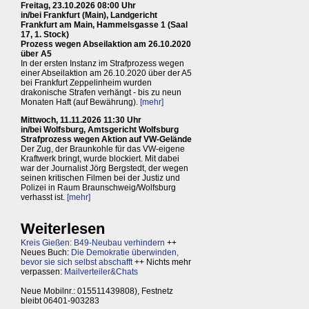
Freitag, 23.10.2026 08:00 Uhr
in/bei Frankfurt (Main), Landgericht
Frankfurt am Main, Hammelsgasse 1 (Saal
17, 1. Stock)
Prozess wegen Abseilaktion am 26.10.2020
über A5
In der ersten Instanz im Strafprozess wegen
einer Abseilaktion am 26.10.2020 über der A5
bei Frankfurt Zeppelinheim wurden
drakonische Strafen verhängt - bis zu neun
Monaten Haft (auf Bewährung).
[mehr]
Mittwoch, 11.11.2026 11:30 Uhr
in/bei Wolfsburg, Amtsgericht Wolfsburg
Strafprozess wegen Aktion auf VW-Gelände
Der Zug, der Braunkohle für das VW-eigene
Kraftwerk bringt, wurde blockiert. Mit dabei
war der Journalist Jörg Bergstedt, der wegen
seinen kritischen Filmen bei der Justiz und
Polizei in Raum Braunschweig/Wolfsburg
verhasst ist.
[mehr]
Weiterlesen
Kreis Gießen: B49-Neubau verhindern
++
Neues Buch:
Die Demokratie überwinden,
bevor sie sich selbst abschafft
++ Nichts mehr
verpassen:
Mailverteiler&Chats
Neue Mobilnr.: 015511439808), Festnetz
bleibt 06401-903283