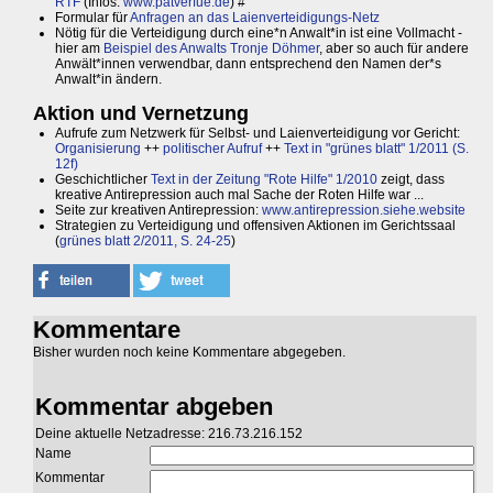
RTF
(Infos:
www.patverfue.de
) #
Formular für
Anfragen an das Laienverteidigungs-Netz
Nötig für die Verteidigung durch eine*n Anwalt*in ist eine Vollmacht -
hier am
Beispiel des Anwalts Tronje Döhmer
, aber so auch für andere
Anwält*innen verwendbar, dann entsprechend den Namen der*s
Anwalt*in ändern.
Aktion und Vernetzung
Aufrufe zum Netzwerk für Selbst- und Laienverteidigung vor Gericht:
Organisierung
++
politischer Aufruf
++
Text in "grünes blatt" 1/2011 (S.
12f)
Geschichtlicher
Text in der Zeitung "Rote Hilfe" 1/2010
zeigt, dass
kreative Antirepression auch mal Sache der Roten Hilfe war ...
Seite zur kreativen Antirepression:
www.antirepression.siehe.website
Strategien zu Verteidigung und offensiven Aktionen im Gerichtssaal
(
grünes blatt 2/2011, S. 24-25
)
Kommentare
Bisher wurden noch keine Kommentare abgegeben.
Kommentar abgeben
Deine aktuelle Netzadresse: 216.73.216.152
Name
Kommentar