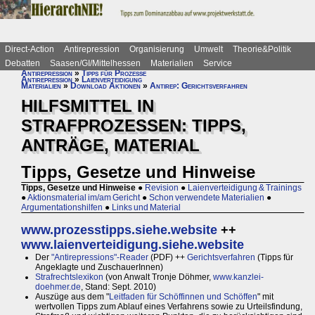
Direct-Action
Antirepression
Organisierung
Umwelt
Theorie&Politik
Debatten
Saasen/GI/Mittelhessen
Materialien
Service
Antirepression
»
Tipps für Prozesse
Antirepression
»
Laienverteidigung
Materialien
»
Download Aktionen
»
Antirep: Gerichtsverfahren
HILFSMITTEL IN
STRAFPROZESSEN: TIPPS,
ANTRÄGE, MATERIAL
Tipps, Gesetze und Hinweise
Tipps, Gesetze und Hinweise
●
Revision
●
Laienverteidigung & Trainings
●
Aktionsmaterial im/am Gericht
●
Schon verwendete Materialien
●
Argumentationshilfen
●
Links und Material
www.prozesstipps.siehe.website
++
www.laienverteidigung.siehe.website
Der
"Antirepressions"-Reader
(PDF) ++
Gerichtsverfahren
(Tipps für
Angeklagte und ZuschauerInnen)
Strafrechtslexikon
(von Anwalt Tronje Döhmer,
www.kanzlei-
doehmer.de
, Stand: Sept. 2010)
Auszüge aus dem "
Leitfaden für Schöffinnen und Schöffen
" mit
wertvollen Tipps zum Ablauf eines Verfahrens sowie zu Urteilsfindung,