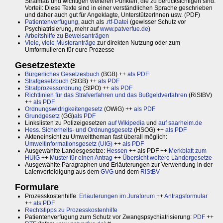
Strafmaß und wichtigen weiteren Punkten, die zu berücksichtigen sind.
Vorteil: Diese Texte sind in einer verständlichen Sprache geschrieben
und daher auch gut für Angeklagte, UnterstützerInnen usw. (PDF)
Patientenverfügung
, auch als
.rtf-Datei
(gewisser Schutz vor
Psychiatrisierung, mehr auf
www.patverfue.de
)
Arbeitshilfe zu Beweisanträgen
Viele, viele Musteranträge
zur direkten Nutzung oder zum
Umformulieren für eure Prozesse
Gesetzestexte
Bürgerliches Gesetzesbuch
(BGB) ++
als PDF
Strafgesetzbuch
(StGB) ++
als PDF
Strafprozessordnung
(StPO) ++
als PDF
Richtlinien für das Strafverfahren und das Bußgeldverfahren
(RiStBV)
++
als PDF
Ordnungswidrigkeitengesetz
(OWiG) ++
als PDF
Grundgesetz
(GG)
als PDF
Linkslisten zu Polizeigesetzen
auf Wikipedia
und
auf saarheim.de
Hess. Sicherheits- und Ordnungsgesetz
(HSOG) ++
als PDF
Akteneinsicht zu Umwelttheman fast überall möglich:
Umweltinformationsgesetz (UIG)
++
als PDF
Ausgewählte Landesgesetze:
Hessen
++ als PDF ++
Merkblatt zum
HUIG
++
Muster für einen Antrag
++
Übersicht weitere Ländergesetze
Ausgewählte Paragraphen und Erläuterungen zur Verwendung in der
Laienverteidigung aus dem
GVG
und dem
RiStBV
Formulare
Prozesskostenhilfe:
Erläuterungen im Juraforum
++
Antragsformular
++
als PDF
Rechtstipps zu Prozesskostenhilfe
Patientenverfügung zum Schutz vor Zwangspsychiatrisierung:
PDF
++