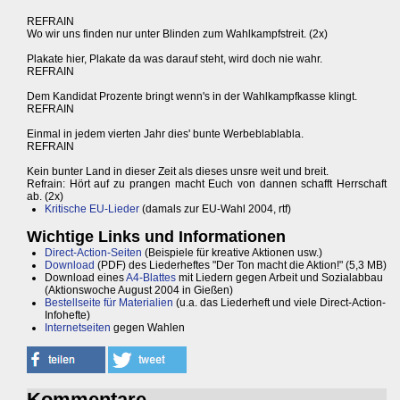
REFRAIN
Wo wir uns finden nur unter Blinden zum Wahlkampfstreit. (2x)
Plakate hier, Plakate da was darauf steht, wird doch nie wahr.
REFRAIN
Dem Kandidat Prozente bringt wenn's in der Wahlkampfkasse klingt.
REFRAIN
Einmal in jedem vierten Jahr dies' bunte Werbeblablabla.
REFRAIN
Kein bunter Land in dieser Zeit als dieses unsre weit und breit.
Refrain: Hört auf zu prangen macht Euch von dannen schafft Herrschaft
ab. (2x)
Kritische EU-Lieder
(damals zur EU-Wahl 2004, rtf)
Wichtige Links und Informationen
Direct-Action-Seiten
(Beispiele für kreative Aktionen usw.)
Download
(PDF) des Liederheftes "Der Ton macht die Aktion!" (5,3 MB)
Download eines
A4-Blattes
mit Liedern gegen Arbeit und Sozialabbau
(Aktionswoche August 2004 in Gießen)
Bestellseite für Materialien
(u.a. das Liederheft und viele Direct-Action-
Infohefte)
Internetseiten
gegen Wahlen
Kommentare