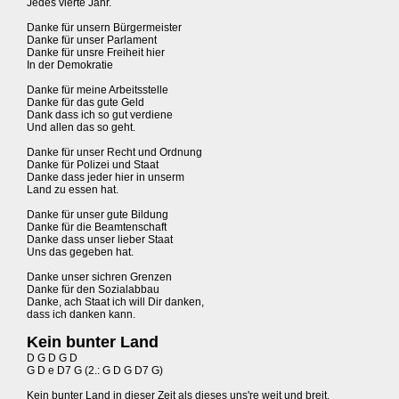
Jedes vierte Jahr.
Danke für unsern Bürgermeister
Danke für unser Parlament
Danke für unsre Freiheit hier
In der Demokratie
Danke für meine Arbeitsstelle
Danke für das gute Geld
Dank dass ich so gut verdiene
Und allen das so geht.
Danke für unser Recht und Ordnung
Danke für Polizei und Staat
Danke dass jeder hier in unserm
Land zu essen hat.
Danke für unser gute Bildung
Danke für die Beamtenschaft
Danke dass unser lieber Staat
Uns das gegeben hat.
Danke unser sichren Grenzen
Danke für den Sozialabbau
Danke, ach Staat ich will Dir danken,
dass ich danken kann.
Kein bunter Land
D G D G D
G D e D7 G (2.: G D G D7 G)
Kein bunter Land in dieser Zeit als dieses uns're weit und breit.