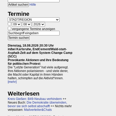
Hilfe
Termine
vergangene Termine anzeigen
Dienstag, 18.08.2026 20:30 Uhr
in/bei Karlsruhe, EndCement/Wald-statt-
Asphalt-Zelt auf dem System Change Camp
(SCC)
Provokante Aktionen und ihre Bedeutung
für politischen Protest
Die "Letzte Generation" hat viele aufgeregt.
Ihre Aktionen polarisieren - und viele derer,
die Macht oder Kapital in ihren Händen
halten, schimpfen auf die Aktivist*innen.
[mehr]
Weiterlesen
Kreis Gießen: B49-Neubau verhindern
++
Neues Buch:
Die Demokratie überwinden,
bevor sie sich selbst abschafft
++ Nichts mehr
verpassen:
Mailverteiler&Chats