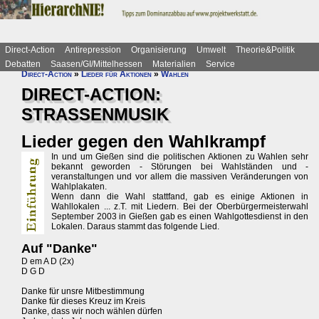
Direct-Action
Antirepression
Organisierung
Umwelt
Theorie&Politik
Debatten
Saasen/GI/Mittelhessen
Materialien
Service
Direct-Action
»
Lieder für Aktionen
»
Wahlen
DIRECT-ACTION:
STRASSENMUSIK
Lieder gegen den Wahlkrampf
In und um Gießen sind die politischen Aktionen zu Wahlen sehr
bekannt geworden - Störungen bei Wahlständen und -
veranstaltungen und vor allem die massiven Veränderungen von
Wahlplakaten.
Wenn dann die Wahl stattfand, gab es einige Aktionen in
Wahllokalen ... z.T. mit Liedern. Bei der Oberbürgermeisterwahl
September 2003 in Gießen gab es einen Wahlgottesdienst in den
Lokalen. Daraus stammt das folgende Lied.
Auf "Danke"
D em A D (2x)
D G D
Danke für unsre Mitbestimmung
Danke für dieses Kreuz im Kreis
Danke, dass wir noch wählen dürfen