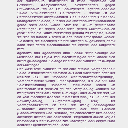
der Naturschutz- strategInnen in wilde Phantasien von
Grünhelm- Kampfeinsätzen, Schuldenerlaß gegen
Umweltschutz usw. ab. Ob Schutzgebiete, Agenda oder die
Studie "Zukunftsfähiges Deutschland" - überall ist die
Herrschaftsfrage ausgeklammert. Das "Oben" und "Unten" soll
unangetastet bleiben, nur daß die NaturschutzfunktionärInnen
gerne oben dabei wären. Statt vor Ort um gemeinsame
Regelungen zu ringen oder auch gegen Machtmißbrauch
(wozu auch die Umweltzerstörung gehört!) zu kämpfen, fühlen
sie sich an runden Tischen in erlauchter Atmosphäre wohler.
Sie hoffen, die Mächtigen für ihre Anliegen zu gewinnen, damit
dann über deren Machtapparate die eigene Idee umgesetzt
wird.
Irgendwo und irgendwann muß Schluß sein! Solange die
Menschen nur Objekt von Machtstrategien sind, ändert sich
nichts grundlegend. Solange ist auch der Naturschutz Kumpan
der Mächtigen!
Der klassische Naturschutz hat eine düstere Vergangenheit.
Seine Instrumentarien stammen aus dem Kaiserreich oder der
Nazizeit (z.B. die "moderne Naturschutzgesetzgebung").
Verändert wurde wenig. Emanzipatorische, d.h. die Mit- und
Selbstbestimmung fördernde, Instrumente fehlen im
Naturschutz fast gänzlich (in der Stadtplanung kommen sie
wenigstens ganz am Rande zum Zuge - aber auch nur dort, wo
eh kein mächtiger Konzern interessiert war-, z.B. in Form der
Anwaltsplanung, Bürgerbeteiligung usw). Der
Vertragsnaturschutz ist eine nur wenig befriedigende
Ausnahme: Immerhin verhandeln hier zwei Parteien
(LandnutzerInnen und Behörde) gleichberechtigt miteinander,
allerdings bleiben die betroffenen BürgerInnen außen vor, es
ist mehr ein "Deal" zwischen zwei Mächtigen, der Obrigkeit und
dem/der EigentünterIn der Fläche.