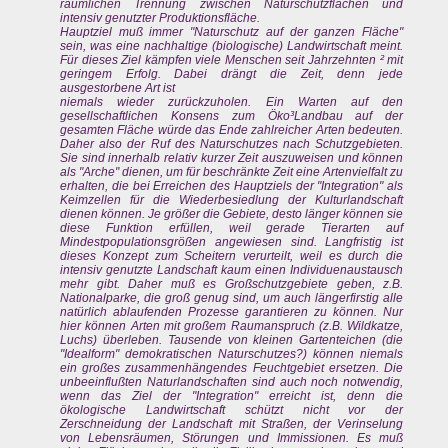
räumlichen Trennung zwischen Naturschutzflächen und
intensiv genutzter Produktionsfläche.
Hauptziel muß immer "Naturschutz auf der ganzen Fläche"
sein, was eine nachhaltige (biologische) Landwirtschaft meint.
Für dieses Ziel kämpfen viele Menschen seit Jahrzehnten ² mit
geringem Erfolg. Dabei drängt die Zeit, denn jede
ausgestorbene Art ist
niemals wieder zurückzuholen. Ein Warten auf den
gesellschaftlichen Konsens zum Öko³Landbau auf der
gesamten Fläche würde das Ende zahlreicher Arten bedeuten.
Daher also der Ruf des Naturschutzes nach Schutzgebieten.
Sie sind innerhalb relativ kurzer Zeit auszuweisen und können
als "Arche" dienen, um für beschränkte Zeit eine Artenvielfalt zu
erhalten, die bei Erreichen des Hauptziels der "Integration" als
Keimzellen für die Wiederbesiedlung der Kulturlandschaft
dienen können. Je größer die Gebiete, desto länger können sie
diese Funktion erfüllen, weil gerade Tierarten auf
Mindestpopulationsgrößen angewiesen sind. Langfristig ist
dieses Konzept zum Scheitern verurteilt, weil es durch die
intensiv genutzte Landschaft kaum einen Individuenaustausch
mehr gibt. Daher muß es Großschutzgebiete geben, z.B.
Nationalparke, die groß genug sind, um auch längerfirstig alle
natürlich ablaufenden Prozesse garantieren zu können. Nur
hier können Arten mit großem Raumanspruch (z.B. Wildkatze,
Luchs) überleben. Tausende von kleinen Gartenteichen (die
"Idealform" demokratischen Naturschutzes?) können niemals
ein großes zusammenhängendes Feuchtgebiet ersetzen. Die
unbeeinflußten Naturlandschaften sind auch noch notwendig,
wenn das Ziel der "Integration" erreicht ist, denn die
ökologische Landwirtschaft schützt nicht vor der
Zerschneidung der Landschaft mit Straßen, der Verinselung
von Lebensräumen, Störungen und Immissionen. Es muß