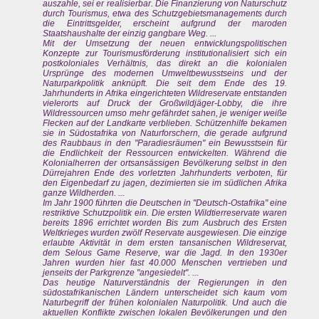
auszahle, sei er realisierbar. Die Finanzierung von Naturschutz
durch Tourismus, etwa des Schutzgebietsmanagements durch
die Eintrittsgelder, erscheint aufgrund der maroden
Staatshaushalte der einzig gangbare Weg. ...
Mit der Umsetzung der neuen entwicklungspolitischen
Konzepte zur Tourismusförderung institutionalisiert sich ein
postkoloniales Verhältnis, das direkt an die kolonialen
Ursprünge des modernen Umweltbewusstseins und der
Naturparkpolitik anknüpft. Die seit dem Ende des 19.
Jahrhunderts in Afrika eingerichteten Wildreservate entstanden
vielerorts auf Druck der Großwildjäger-Lobby, die ihre
Wildressourcen umso mehr gefährdet sahen, je weniger weiße
Flecken auf der Landkarte verblieben. Schützenhilfe bekamen
sie in Südostafrika von Naturforschern, die gerade aufgrund
des Raubbaus in den "Paradiesräumen" ein Bewusstsein für
die Endlichkeit der Ressourcen entwickelten. Während die
Kolonialherren der ortsansässigen Bevölkerung selbst in den
Dürrejahren Ende des vorletzten Jahrhunderts verboten, für
den Eigenbedarf zu jagen, dezimierten sie im südlichen Afrika
ganze Wildherden. ...
Im Jahr 1900 führten die Deutschen in "Deutsch-Ostafrika" eine
restriktive Schutzpolitik ein. Die ersten Wildtierreservate waren
bereits 1896 errichtet worden Bis zum Ausbruch des Ersten
Weltkrieges wurden zwölf Reservate ausgewiesen. Die einzige
erlaubte Aktivität in dem ersten tansanischen Wildreservat,
dem Selous Game Reserve, war die Jagd. In den 1930er
Jahren wurden hier fast 40.000 Menschen vertrieben und
jenseits der Parkgrenze "angesiedelt". ...
Das heutige Naturverständnis der Regierungen in den
südostafrikanischen Ländern unterscheidet sich kaum vom
Naturbegriff der frühen kolonialen Naturpolitik. Und auch die
aktuellen Konflikte zwischen lokalen Bevölkerungen und den