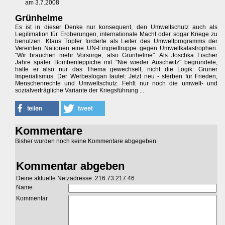
am 3.7.2008
Grünhelme
Es ist in dieser Denke nur konsequent, den Umweltschutz auch als
Legitimation für Eroberungen, internationale Macht oder sogar Kriege zu
benutzen. Klaus Töpfer forderte als Leiter des Umweltprogramms der
Vereinten Nationen eine UN-Eingreiftruppe gegen Umweltkatastrophen.
"Wir brauchen mehr Vorsorge, also Grünhelme". Als Joschka Fischer
Jahre später Bombenteppiche mit "Nie wieder Auschwitz" begründete,
hatte er also nur das Thema gewechselt, nicht die Logik: Grüner
Imperialismus. Der Werbeslogan lautet: Jetzt neu - sterben für Frieden,
Menschenrechte und Umweltschutz. Fehlt nur noch die umwelt- und
sozialverträgliche Variante der Kriegsführung ...
Kommentare
Bisher wurden noch keine Kommentare abgegeben.
Kommentar abgeben
Deine aktuelle Netzadresse: 216.73.217.46
Name
Kommentar