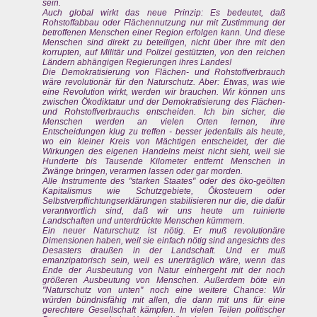
sein.
Auch global wirkt das neue Prinzip: Es bedeutet, daß
Rohstoffabbau oder Flächennutzung nur mit Zustimmung der
betroffenen Menschen einer Region erfolgen kann. Und diese
Menschen sind direkt zu beteiligen, nicht über ihre mit den
korrupten, auf Militär und Polizei gestützten, von den reichen
Ländern abhängigen Regierungen ihres Landes!
Die Demokratisierung von Flächen- und Rohstoffverbrauch
wäre revolutionär für den Naturschutz. Aber: Etwas, was wie
eine Revolution wirkt, werden wir brauchen. Wir können uns
zwischen Ökodiktatur und der Demokratisierung des Flächen-
und Rohstoffverbrauchs entscheiden. Ich bin sicher, die
Menschen werden an vielen Orten lernen, ihre
Entscheidungen klug zu treffen - besser jedenfalls als heute,
wo ein kleiner Kreis von Mächtigen entscheidet, der die
Wirkungen des eigenen Handelns meist nicht sieht, weil sie
Hunderte bis Tausende Kilometer entfernt Menschen in
Zwänge bringen, verarmen lassen oder gar morden.
Alle Instrumente des "starken Staates" oder des öko-geölten
Kapitalismus wie Schutzgebiete, Ökosteuern oder
Selbstverpflichtungserklärungen stabilisieren nur die, die dafür
verantwortlich sind, daß wir uns heute um ruinierte
Landschaften und unterdrückte Menschen kümmern.
Ein neuer Naturschutz ist nötig. Er muß revolutionäre
Dimensionen haben, weil sie einfach nötig sind angesichts des
Desasters draußen in der Landschaft. Und er muß
emanzipatorisch sein, weil es unerträglich wäre, wenn das
Ende der Ausbeutung von Natur einhergeht mit der noch
größeren Ausbeutung von Menschen. Außerdem böte ein
"Naturschutz von unten" noch eine weitere Chance: Wir
würden bündnisfähig mit allen, die dann mit uns für eine
gerechtere Gesellschaft kämpfen. In vielen Teilen politischer