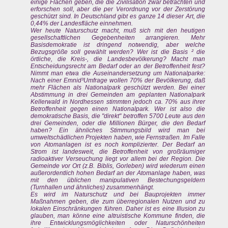
einige Flächen geben, die die Zivilisation zwar betrachten und
erforschen soll, aber die per Verordnung vor der Zerstörung
geschützt sind. In Deutschland gibt es ganze 14 dieser Art, die
0,44% der Landesfläche einnehmen.
Wer heute Naturschutz macht, muß sich mit den heutigen
gesellschaftlichen Gegebenheiten arrangieren. Mehr
Basisdemokratie ist dringend notwendig, aber welche
Bezugsgröße soll gewählt werden? Wer ist die Basis ² die
örtliche, die Kreis-, die Landesbevölkerung? Macht man
Entscheidungsrecht am Bedarf oder an der Betroffenheit fest?
Nimmt man etwa die Auseinandersetzung um Nationalparke:
Nach einer Emnid³Umfrage wollen 70% der Bevölkerung, daß
mehr Flächen als Nationalpark geschützt werden. Bei einer
Abstimmung in drei Gemeinden am geplanten Nationalpark
Kellerwald in Nordhessen stimmten jedoch ca. 70% aus ihrer
Betroffenheit gegen einen Nationalpark. Wer ist also die
demokratische Basis, die "direkt" betroffen 5700 Leute aus den
drei Gemeinden, oder die Millionen Bürger, die den Bedarf
haben? Ein ähnliches Stimmungsbild wird man bei
umweltschädlichen Projekten haben, wie Fernstraßen. Im Falle
von Atomanlagen ist es noch komplizierter. Der Bedarf an
Strom ist landesweit, die Betroffenheit von großräumiger
radioaktiver Verseuchung liegt vor allem bei der Region. Die
Gemeinde vor Ort (z.B. Biblis, Gorleben) wird wiederum einen
außerordentlich hohen Bedarf an der Atomanlage haben, was
mit den üblichen manipulativen Bestechungsgeldern
(Turnhallen und ähnliches) zusammenhängt.
Es wird im Naturschutz und bei Bauprojekten immer
Maßnahmen geben, die zum überregionalen Nutzen und zu
lokalen Einschränkungen führen. Daher ist es eine Illusion zu
glauben, man könne eine altruistische Kommune finden, die
ihre Entwicklungsmöglichkeiten oder Naturschönheiten