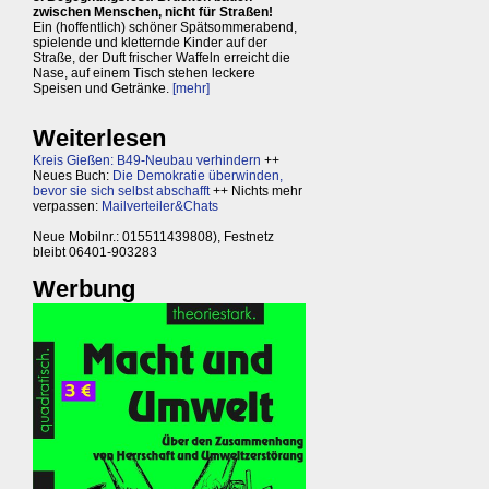
zwischen Menschen, nicht für Straßen!
Ein (hoffentlich) schöner Spätsommerabend,
spielende und kletternde Kinder auf der
Straße, der Duft frischer Waffeln erreicht die
Nase, auf einem Tisch stehen leckere
Speisen und Getränke.
[mehr]
Weiterlesen
Kreis Gießen: B49-Neubau verhindern
++
Neues Buch:
Die Demokratie überwinden,
bevor sie sich selbst abschafft
++ Nichts mehr
verpassen:
Mailverteiler&Chats
Neue Mobilnr.: 015511439808), Festnetz
bleibt 06401-903283
Werbung