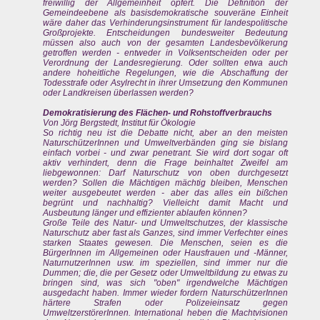
freiwillig der Allgemeinheit opfert. Die Definition der
Gemeindeebene als basisdemokratische souveräne Einheit
wäre daher das Verhinderungsinstrument für landespolitische
Großprojekte. Entscheidungen bundesweiter Bedeutung
müssen also auch von der gesamten Landesbevölkerung
getroffen werden - entweder in Volksentscheiden oder per
Verordnung der Landesregierung. Oder sollten etwa auch
andere hoheitliche Regelungen, wie die Abschaffung der
Todesstrafe oder Asylrecht in ihrer Umsetzung den Kommunen
oder Landkreisen überlassen werden?
Demokratisierung des Flächen- und Rohstoffverbrauchs
Von Jörg Bergstedt, Institut für Ökologie
So richtig neu ist die Debatte nicht, aber an den meisten
NaturschützerInnen und Umweltverbänden ging sie bislang
einfach vorbei - und zwar penetrant. Sie wird dort sogar oft
aktiv verhindert, denn die Frage beinhaltet Zweifel am
liebgewonnen: Darf Naturschutz von oben durchgesetzt
werden? Sollen die Mächtigen mächtig bleiben, Menschen
weiter ausgebeutet werden - aber das alles ein bißchen
begrünt und nachhaltig? Vielleicht damit Macht und
Ausbeutung länger und effizienter ablaufen können?
Große Teile des Natur- und Umweltschutzes, der klassische
Naturschutz aber fast als Ganzes, sind immer Verfechter eines
starken Staates gewesen. Die Menschen, seien es die
BürgerInnen im Allgemeinen oder Hausfrauen und -Männer,
NaturnutzerInnen usw. im speziellen, sind immer nur die
Dummen; die, die per Gesetz oder Umweltbildung zu etwas zu
bringen sind, was sich "oben" irgendwelche Mächtigen
ausgedacht haben. Immer wieder fordern NaturschützerInnen
härtere Strafen oder Polizeieinsatz gegen
UmweltzerstörerInnen. International heben die Machtvisionen