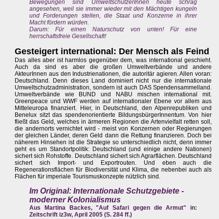
Bewegungen sind UmweltschützerInnen heute schräg
angesehen, weil sie immer wieder mit den Mächtigen kungeln
und Forderungen stellen, die Staat und Konzerne in ihrer
Macht fördern würden.
Darum: Für einen Naturschutz von unten! Für eine
herrschaftsfreie Gesellschaft!
Gesteigert international: Der Mensch als Feind
Das alles aber ist harmlos gegenüber dem, was international geschieht.
Auch da sind es aber die großen Umweltverbände und andere
AkteurInnen aus den Industrienationen, die autoritär agieren. Allen voran:
Deutschland. Denn dieses Land dominiert nicht nur die internationale
Umweltschutzadministration, sondern ist auch DAS Spendensammelland.
Umweltverbände wie BUND und NABU mischen international mit.
Greenpeace und WWF werden auf internationaler Ebene vor allem aus
Mitteleuropa finanziert. Hier, in Deutschland, den Alpenrepubliken und
Benelux sitzt das spendenorientierte BildungsbürgerInnentum. Von hier
fließt das Geld, welches in ärmeren Regionen die Artenvielfalt retten soll,
die andernorts vernichtet wird - meist von Konzernen oder Regierungen
der gleichen Länder, deren Geld dann die Rettung finanzieren. Doch bei
näherem Hinsehen ist die Strategie so unterschiedlich nicht, denn immer
geht es um Standortpolitik: Deutschland (und einige andere Nationen)
sichert sich Rohstoffe. Deutschland sichert sich Agrarflächen. Deutschland
sichert sich Import- und Exportrouten. Und eben auch die
Regenerationsflächen für Biodiversität und Klima, die nebenbei auch als
Flächen für imperiale Tourismuskonzepte nützlich sind.
Im Original: Internationale Schutzgebiete -
moderner Kolonialismus
Aus Martina Backes, "Auf Safari gegen die Armut" in:
Zeitschrift iz3w, April 2005 (S. 284 ff.)