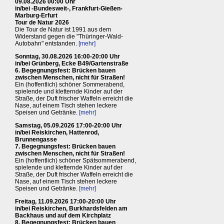
09.08.2026 00:00 Uhr
in/bei -Bundesweit-, Frankfurt-Gießen-
Marburg-Erfurt
Tour de Natur 2026
Die Tour de Natur ist 1991 aus dem
Widerstand gegen die "Thüringer-Wald-
Autobahn" entstanden.
[mehr]
Sonntag, 30.08.2026 16:00-20:00 Uhr
in/bei Grünberg, Ecke B49/Gartenstraße
6. Begegnungsfest: Brücken bauen
zwischen Menschen, nicht für Straßen!
Ein (hoffentlich) schöner Sommerabend,
spielende und kletternde Kinder auf der
Straße, der Duft frischer Waffeln erreicht die
Nase, auf einem Tisch stehen leckere
Speisen und Getränke.
[mehr]
Samstag, 05.09.2026 17:00-20:00 Uhr
in/bei Reiskirchen, Hattenrod,
Brunnengasse
7. Begegnungsfest: Brücken bauen
zwischen Menschen, nicht für Straßen!
Ein (hoffentlich) schöner Spätsommerabend,
spielende und kletternde Kinder auf der
Straße, der Duft frischer Waffeln erreicht die
Nase, auf einem Tisch stehen leckere
Speisen und Getränke.
[mehr]
Freitag, 11.09.2026 17:00-20:00 Uhr
in/bei Reiskirchen, Burkhardsfelden am
Backhaus und auf dem Kirchplatz
8. Begegnungsfest: Brücken bauen