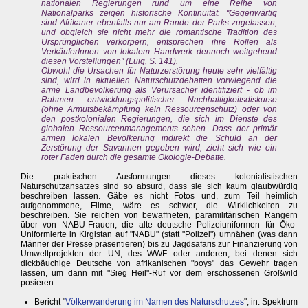
nationalen Regierungen rund um eine Reihe von
Nationalparks zeigen historische Kontinuität. "Gegenwärtig
sind Afrikaner ebenfalls nur am Rande der Parks zugelassen,
und obgleich sie nicht mehr die romantische Tradition des
Ursprünglichen verkörpern, entsprechen ihre Rollen als
VerkäuferInnen von lokalem Handwerk dennoch weitgehend
diesen Vorstellungen" (Luig, S. 141).
Obwohl die Ursachen für Naturzerstörung heute sehr vielfältig
sind, wird in aktuellen Naturschutzdebatten vorwiegend die
arme Landbevölkerung als Verursacher identifiziert - ob im
Rahmen entwicklungspolitischer Nachhaltigkeitsdiskurse
(ohne Armutsbekämpfung kein Ressourcenschutz) oder von
den postkolonialen Regierungen, die sich im Dienste des
globalen Ressourcenmanagements sehen. Dass der primär
armen lokalen Bevölkerung indirekt die Schuld an der
Zerstörung der Savannen gegeben wird, zieht sich wie ein
roter Faden durch die gesamte Ökologie-Debatte.
Die praktischen Ausformungen dieses kolonialistischen
Naturschutzansatzes sind so absurd, dass sie sich kaum glaubwürdig
beschreiben lassen. Gäbe es nicht Fotos und, zum Teil heimlich
aufgenommene, Filme, wäre es schwer, die Wirklichkeiten zu
beschreiben. Sie reichen von bewaffneten, paramilitärischen Rangern
über von NABU-Frauen, die alte deutsche Polizeiuniformen für Öko-
Uniformierte in Kirgistan auf "NABU" (statt "Polizei") umnähen (was dann
Männer der Presse präsentieren) bis zu Jagdsafaris zur Finanzierung von
Umweltprojekten der UN, des WWF oder anderen, bei denen sich
dickbäuchige Deutsche von afrikanischen "boys" das Gewehr tragen
lassen, um dann mit "Sieg Heil"-Ruf vor dem erschossenen Großwild
posieren.
Bericht "
Völkerwanderung im Namen des Naturschutzes
", in: Spektrum