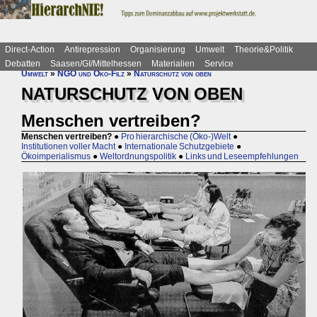
Direct-Action
Antirepression
Organisierung
Umwelt
Theorie&Politik
Debatten
Saasen/GI/Mittelhessen
Materialien
Service
Umwelt
»
NGO und Öko-Filz
»
Naturschutz von oben
NATURSCHUTZ VON OBEN
Menschen vertreiben?
Menschen vertreiben?
●
Pro hierarchische (Öko-)Welt
●
Institutionen voller Macht
●
Internationale Schutzgebiete
●
Ökoimperialismus
●
Weltordnungspolitik
●
Links und Leseempfehlungen