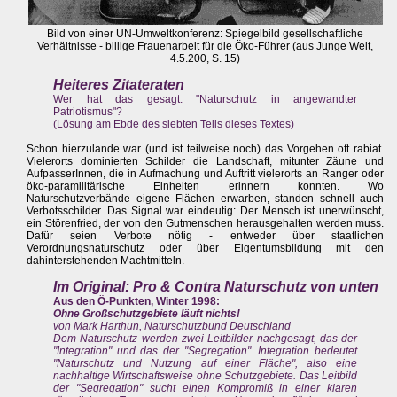
Bild von einer UN-Umweltkonferenz: Spiegelbild gesellschaftliche
Verhältnisse - billige Frauenarbeit für die Öko-Führer (aus Junge Welt,
4.5.200, S. 15)
Heiteres Zitateraten
Wer hat das gesagt: "Naturschutz in angewandter
Patriotismus"?
(Lösung am Ebde des siebten Teils dieses Textes)
Schon hierzulande war (und ist teilweise noch) das Vorgehen oft rabiat.
Vielerorts dominierten Schilder die Landschaft, mitunter Zäune und
AufpasserInnen, die in Aufmachung und Auftritt vielerorts an Ranger oder
öko-paramilitärische Einheiten erinnern konnten. Wo
Naturschutzverbände eigene Flächen erwarben, standen schnell auch
Verbotsschilder. Das Signal war eindeutig: Der Mensch ist unerwünscht,
ein Störenfried, der von den Gutmenschen herausgehalten werden muss.
Dafür seien Verbote nötig - entweder über staatlichen
Verordnungsnaturschutz oder über Eigentumsbildung mit den
dahinterstehenden Machtmitteln.
Im Original: Pro & Contra Naturschutz von unten
Aus den Ö-Punkten, Winter 1998:
Ohne Großschutzgebiete läuft nichts!
von Mark Harthun, Naturschutzbund Deutschland
Dem Naturschutz werden zwei Leitbilder nachgesagt, das der
"Integration" und das der "Segregation". Integration bedeutet
"Naturschutz und Nutzung auf einer Fläche", also eine
nachhaltige Wirtschaftsweise ohne Schutzgebiete. Das Leitbild
der "Segregation" sucht einen Kompromiß in einer klaren