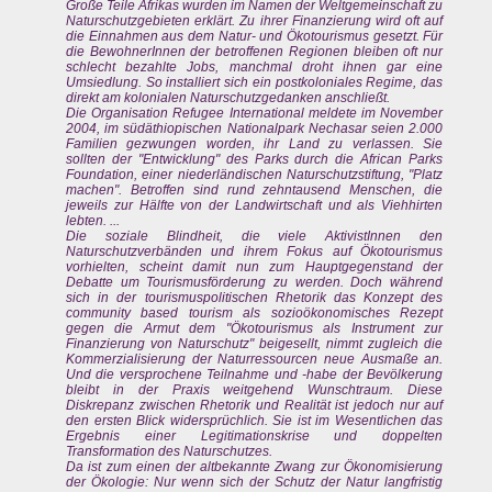
Große Teile Afrikas wurden im Namen der Weltgemeinschaft zu
Naturschutzgebieten erklärt. Zu ihrer Finanzierung wird oft auf
die Einnahmen aus dem Natur- und Ökotourismus gesetzt. Für
die BewohnerInnen der betroffenen Regionen bleiben oft nur
schlecht bezahlte Jobs, manchmal droht ihnen gar eine
Umsiedlung. So installiert sich ein postkoloniales Regime, das
direkt am kolonialen Naturschutzgedanken anschließt.
Die Organisation Refugee International meldete im November
2004, im südäthiopischen Nationalpark Nechasar seien 2.000
Familien gezwungen worden, ihr Land zu verlassen. Sie
sollten der "Entwicklung" des Parks durch die African Parks
Foundation, einer niederländischen Naturschutzstiftung, "Platz
machen". Betroffen sind rund zehntausend Menschen, die
jeweils zur Hälfte von der Landwirtschaft und als Viehhirten
lebten. ...
Die soziale Blindheit, die viele AktivistInnen den
Naturschutzverbänden und ihrem Fokus auf Ökotourismus
vorhielten, scheint damit nun zum Hauptgegenstand der
Debatte um Tourismusförderung zu werden. Doch während
sich in der tourismuspolitischen Rhetorik das Konzept des
community based tourism als sozioökonomisches Rezept
gegen die Armut dem "Ökotourismus als Instrument zur
Finanzierung von Naturschutz" beigesellt, nimmt zugleich die
Kommerzialisierung der Naturressourcen neue Ausmaße an.
Und die versprochene Teilnahme und -habe der Bevölkerung
bleibt in der Praxis weitgehend Wunschtraum. Diese
Diskrepanz zwischen Rhetorik und Realität ist jedoch nur auf
den ersten Blick widersprüchlich. Sie ist im Wesentlichen das
Ergebnis einer Legitimationskrise und doppelten
Transformation des Naturschutzes.
Da ist zum einen der altbekannte Zwang zur Ökonomisierung
der Ökologie: Nur wenn sich der Schutz der Natur langfristig