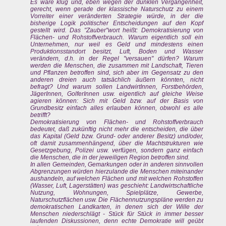
Es wäre klug und, eben wegen der dunklen Vergangenheit,
gerecht, wenn gerade der klassische Naturschutz zu einem
Vorreiter einer veränderten Strategie würde, in der die
bisherige Logik politischer Entscheidungen auf den Kopf
gestellt wird. Das "Zauber"wort heißt: Demokratisierung von
Flächen- und Rohstoffverbrauch. Warum eigentlich soll ein
Unternehmen, nur weil es Geld und mindestens einen
Produktionsstandort besitzt, Luft, Boden und Wasser
verändern, d.h. in der Regel "versauen" dürfen? Warum
werden die Menschen, die zusammen mit Landschaft, Tieren
und Pflanzen betroffen sind, sich aber im Gegensatz zu den
anderen dreien auch tatsächlich äußern könnten, nicht
befragt? Und warum sollen LandwirtInnen, Forstbehörden,
JägerInnen, GolferInnen usw. eigentlich auf gleiche Weise
agieren können: Sich mit Geld bzw. auf der Basis von
Grundbesitz einfach alles erlauben können, obwohl es alle
betrifft?
Demokratisierung von Flächen- und Rohstoffverbrauch
bedeutet, daß zukünftig nicht mehr die entscheiden, die über
das Kapital (Geld bzw. Grund- oder anderer Besitz) und/oder,
oft damit zusammenhängend, über die Machtstrukturen wie
Gesetzgebung, Polizei usw. verfügen, sondern ganz einfach
die Menschen, die in der jeweiligen Region betroffen sind.
In allen Gemeinden, Gemarkungen oder in anderen sinnvollen
Abgrenzungen würden hierzulande die Menschen miteinander
aushandeln, auf welchen Flächen und mit welchen Rohstoffen
(Wasser, Luft, Lagerstätten) was geschieht: Landwirtschaftliche
Nutzung, Wohnungen, Spielplätze, Gewerbe,
Naturschutzflächen usw. Die Flächennutzungspläne werden zu
demokratischen Landkarten, in denen sich der Wille der
Menschen niederschlägt - Stück für Stück in immer besser
laufenden Diskussionen, denn echte Demokratie will geübt