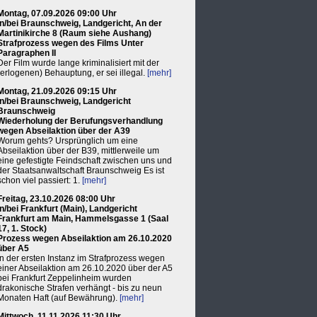
Montag, 07.09.2026 09:00 Uhr
in/bei Braunschweig, Landgericht, An der
Martinikirche 8 (Raum siehe Aushang)
Strafprozess wegen des Films Unter
Paragraphen II
Der Film wurde lange kriminalisiert mit der
(erlogenen) Behauptung, er sei illegal.
[mehr]
Montag, 21.09.2026 09:15 Uhr
in/bei Braunschweig, Landgericht
Braunschweig
Wiederholung der Berufungsverhandlung
wegen Abseilaktion über der A39
Worum gehts? Ursprünglich um eine
Abseilaktion über der B39, mittlerweile um
eine gefestigte Feindschaft zwischen uns und
der Staatsanwaltschaft Braunschweig Es ist
schon viel passiert: 1.
[mehr]
Freitag, 23.10.2026 08:00 Uhr
in/bei Frankfurt (Main), Landgericht
Frankfurt am Main, Hammelsgasse 1 (Saal
17, 1. Stock)
Prozess wegen Abseilaktion am 26.10.2020
über A5
In der ersten Instanz im Strafprozess wegen
einer Abseilaktion am 26.10.2020 über der A5
bei Frankfurt Zeppelinheim wurden
drakonische Strafen verhängt - bis zu neun
Monaten Haft (auf Bewährung).
[mehr]
Mittwoch, 11.11.2026 11:30 Uhr