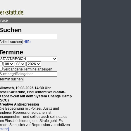
rvice
Suchen
Hilfe
Termine
vergangene Termine anzeigen
Mittwoch, 19.08.2026 14:30 Uhr
in/bei Karlsruhe, EndCement/Wald-statt-
Asphalt-Zelt auf dem System Change Camp
(SCC)
Kreative Antirepression
Die Begegnung mit Polizei, Justiz und
anderen Repressionsorganen ist
unangenehm - und soll es auch sein, da es
um Einschüchterung und Strafe geht. Es
macht Sinn, sich vor Repression zu schützen.
[mehr]