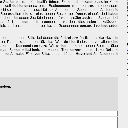
e Strafen zu mehr Kriminalität führen. Es ist auch bekannt, dass im Knast
n, weil sie hier unter extremen Bedingungen mit Leuten zusammengesperrt
nicht selten durch ihr gewalttätiges Verhalten das Sagen haben. Auch dürfte
 Repressalien, die sie einst gegen Rechte bei Demos eingefordert haben
Durchgreifen gegen StraftäterInnen etc.) wenig später auch zum Standard bei
ubhaft kann nun noch argumentiert werden, dies seien unzulässige,
eichen Leute gegenüber politischen GegnerInnen genaus das eingefordert
elen geht es um Fälle, bei denen die Polizei bzw. Justiz ganz klar Nazis in
en Treiben sogar unterstützt hat. Was du hier findest, ist vor allem eine
ellen und Kommentaren dazu. Wir wollen hier keine neuen Romane über
nen am Besten selbst berichten können. Themenverwandt zu dieser Seite ist
n dritter Ausgabe Fälle von Fälschungen, Lügen, Hetze und Straftaten durch
egeben.