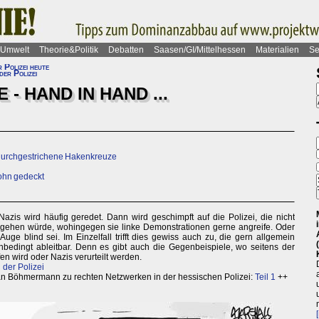
Umwelt
Theorie&Politik
Debatten
Saasen/GI/Mittelhessen
Materialien
Se
r Polizei heute
der Polizei
 - HAND IN HAND ...
 durchgestrichene Hakenkreuze
sohn gedeckt
zis wird häufig geredet. Dann wird geschimpft auf die Polizei, die nicht
ehen würde, wohingegen sie linke Demonstrationen gerne angreife. Oder
uge blind sei. Im Einzelfall trifft dies gewiss auch zu, die gern allgemein
unbedingt ableitbar. Denn es gibt auch die Gegenbeispiele, wo seitens der
en wird oder Nazis verurteilt werden.
der Polizei
an Böhmermann zu rechten Netzwerken in der hessischen Polizei:
Teil 1
++