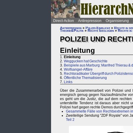
Direct-Action
Antirepression
Organisierung
Antirepression
»
Polizei-Einblicke
»
Rechte in de
Theorie&Politik
»
Rechte Ideologien
»
Rechte in 
POLIZEI UND RECHTE
Einleitung
1.
Einleitung
2.
Weggucken hat Geschichte
3.
Beispiele aus Marburg: Manfred Thierau &
4.
Wolfsangel-Affäre
5.
Rechtsradikaler Übergriff durch Polizisten
6.
Öffentliche Thematisierung
7.
Links
Über die Zusammenarbeit von Polizei und Na
energisch genug gegen Naziaufmärsche vorg
es geht um die Justiz, die auf dem rechten A
unterstellte Tendenz ist daraus aber nicht 
Polizei hart gegen rechte Demos durchgegriff
Gesammelte Fälle von Rechtsextremen in 
Zweiteilige Sendung "ZDF Royale" von J
Teil 2