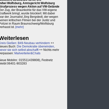
in/bei Wolfsburg, Amtsgericht Wolfsburg
Strafprozess wegen Aktion auf VW-Gelände
Der Zug, der Braunkohle für das VW-eigene
Kraftwerk bringt, wurde blockiert. Mit dabei
war der Journalist Jörg Bergstedt, der wegen
seinen kritischen Filmen bei der Justiz und
Polizei in Raum Braunschweig/Wolfsburg
verhasst ist.
[mehr]
Weiterlesen
Kreis Gießen: B49-Neubau verhindern
++
Neues Buch:
Die Demokratie überwinden,
bevor sie sich selbst abschafft
++ Nichts mehr
verpassen:
Mailverteiler&Chats
Neue Mobilnr.: 015511439808), Festnetz
bleibt 06401-903283