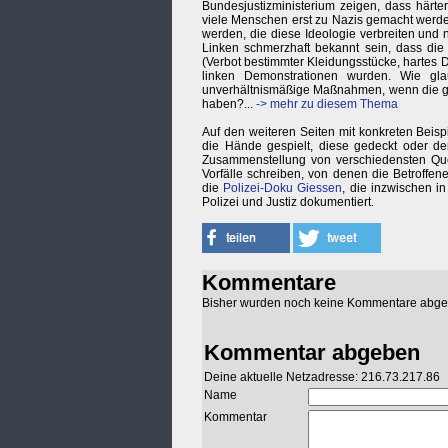
Bundesjustizministerium zeigen, dass härter
viele Menschen erst zu Nazis gemacht werde
werden, die diese Ideologie verbreiten und 
Linken schmerzhaft bekannt sein, dass die
(Verbot bestimmter Kleidungsstücke, hartes 
linken Demonstrationen wurden. Wie gla
unverhältnismäßige Maßnahmen, wenn die gl
haben?...
-> mehr zu diesem Thema
Auf den weiteren Seiten mit konkreten Beispi
die Hände gespielt, diese gedeckt oder der
Zusammenstellung von verschiedensten Qu
Vorfälle schreiben, von denen die Betroffe
die
Polizei-Doku Giessen
, die inzwischen i
Polizei und Justiz dokumentiert.
Kommentare
Bisher wurden noch keine Kommentare abg
Kommentar abgeben
Deine aktuelle Netzadresse: 216.73.217.86
Name
Kommentar