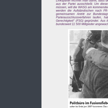
Linkspartei rechnet man damit, dass d
aus der Partei ausschließt. Um dieses
müssen, will die WASG am kommenden W
werden die Aufständischen nach FR-
gemeinsamen Antritt zur Bundestags
Parteiausschlussverfahren laufen, h
Gerechtigkeit" (FSG) gegründet. Aus i
bundesweit 11 500 Mitlgieder angewa