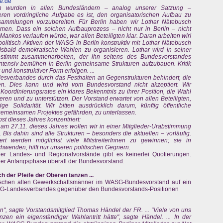
e.de
n wurden in allen Bundesländern – analog unserer Satzung –
eren vordringliche Aufgabe es ist, den organisatorischen Aufbau zu
rsammlungen vorzubereiten. Für Berlin haben wir Lothar Nätebusch
men. Dass ein solchen Aufbauprozess – nicht nur in Berlin – nicht
ankos verlaufen würde, war allen Beteiligten klar. Daran arbeiten wir!
 politisch Aktiven der WASG in Berlin konstruktiv mit Lothar Nätebusch
bald demokratische Wahlen zu organisieren. Lothar wird in seiner
stimmt zusammenarbeiten, der ihn seitens des Bundesvorstandes
intensiv bemühen in Berlin gemeinsame Strukturen aufzubauen. Kritik
r und konstruktiver Form erfolgen. ...
esverbandes durch das Festhalten an Gegenstrukturen behindert, die
en. Dies kann und wird vom Bundesvorstand nicht akzeptiert. Wir
Koordinierungsrates ein klares Bekenntnis zu ihrer Position, die Wahl
eren und zu unterstützen. Der Vorstand erwartet von allen Beteiligten,
ge Solidarität. Wir bitten ausdrücklich darum, künftig öffentliche
gemeinsamen Projektes gefährden, zu unterlassen.
bst dieses Jahres konzentriert:
m 27.11. dieses Jahres wollen wir in einer Mitglieder-Urabstimmung
 Bis dahin sind alle Strukturen – besonders die aktuellen – vorläufig.
ert werden möglichst viele MitstreiterInnen zu gewinnen; sie in
hwenden, hilft nur unseren politischen Gegnern.
der Landes- und Regionalvorstände gibt es keinerlei Quotierungen.
 der Anfangsphase überall der Bundesvorstand.
ch der Pfeife der Oberen tanzen ...
istischen alten Gewerkschaftsmänner im WASG-Bundesvorstand auf ein
SG-Landesverbandes gegenüber den Bundesvorstands-Positionen
", sagte Vorstandsmitglied Thomas Händel der FR. ... "Viele von uns
en ein eigenständiger Wahlantritt hätte", sagte Händel. ... In der