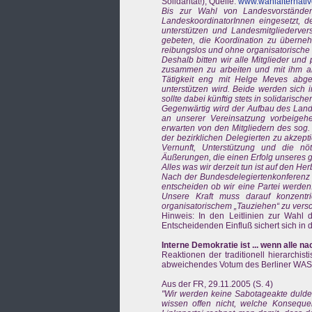
Solidarität!); Quelle:
www.wahlalternativ
Bis zur Wahl von Landesvorstände
LandeskoordinatorInnen eingesetzt, d
unterstützen und Landesmitgliederve
gebeten, die Koordination zu überneh
reibungslos und ohne organisatorische M
Deshalb bitten wir alle Mitglieder und
zusammen zu arbeiten und mit ihm als
Tätigkeit eng mit Helge Meves abge
unterstützen wird. Beide werden sich 
sollte dabei künftig stets in solidarische
Gegenwärtig wird der Aufbau des Land
an unserer Vereinsatzung vorbeigeh
erwarten von den Mitgliedern des sog. 
der bezirklichen Delegierten zu akzepti
Vernunft, Unterstützung und die nöti
Äußerungen, die einen Erfolg unseres 
Alles was wir derzeit tun ist auf den Her
Nach der Bundesdelegiertenkonferenz a
entscheiden ob wir eine Partei werden.
Unsere Kraft muss darauf konzentri
organisatorischem „Tauziehen“ zu versc
Hinweis: In den Leitlinien zur Wahl 
Entscheidenden Einfluß sichert sich in
Interne Demokratie ist ... wenn alle na
Reaktionen der traditionell hierarch
abweichendes Votum des Berliner WA
Aus der FR, 29.11.2005 (S. 4)
"Wir werden keine Sabotageakte dulden
wissen offen nicht, welche Konsequenz