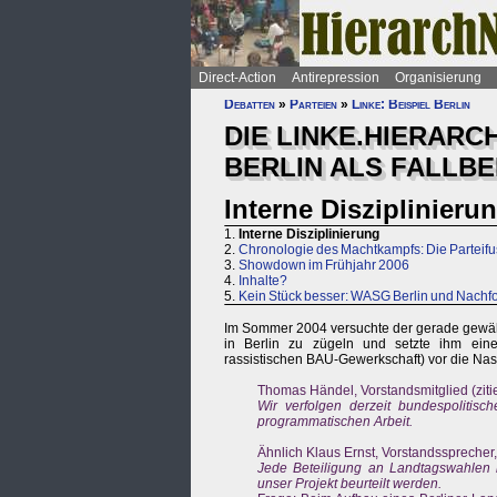
Direct-Action
Antirepression
Organisierung
Debatten
»
Parteien
»
Linke: Beispiel Berlin
DIE LINKE.HIERARC
BERLIN ALS FALLBE
Interne Disziplinieru
1.
Interne Disziplinierung
2.
Chronologie des Machtkampfs: Die Parteifus
3.
Showdown im Frühjahr 2006
4.
Inhalte?
5.
Kein Stück besser: WASG Berlin und Nachf
Im Sommer 2004 versuchte der gerade gewäh
in Berlin zu zügeln und setzte ihm eine
rassistischen BAU-Gewerkschaft) vor die Nase
Thomas Händel, Vorstandsmitglied (zitie
Wir verfolgen derzeit bundespolitisc
programmatischen Arbeit.
Ähnlich Klaus Ernst, Vorstandssprecher, 
Jede Beteiligung an Landtagswahlen
unser Projekt beurteilt werden.