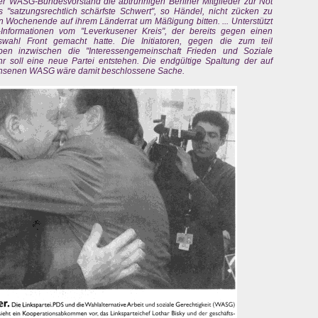
er WASG-Bundesvorstand die abtrünnigen Berliner Mitglieder zur Not
 "satzungsrechtlich schärfste Schwert", so Händel, nicht zücken zu
ochenende auf ihrem Länderrat um Mäßigung bitten. ... Unterstützt
Informationen vom "Leverkusener Kreis", der bereits gegen einen
wahl Front gemacht hatte. Die Initiatoren, gegen die zum teil
aben inzwischen die "Interessengemeinschaft Frieden und Soziale
hr soll eine neue Partei entstehen. Die endgültige Spaltung der auf
chsenen WASG wäre damit beschlossene Sache.