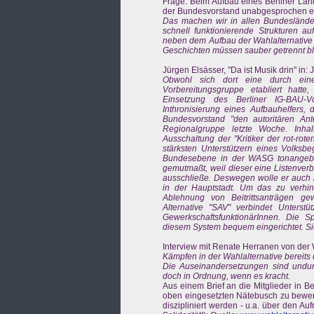
Frage: Beim Aufbau eines Berliner Land
der Bundesvorstand unabgesprochen ei
Das machen wir in allen Bundeslände
schnell funktionierende Strukturen auf
neben dem Aufbau der Wahlalternative 
Geschichten müssen sauber getrennt blei
Jürgen Elsässer, "Da ist Musik drin" in: 
Obwohl sich dort eine durch eine
Vorbereitungsgruppe etabliert hatt
Einsetzung des Berliner IG-BAU-V
Inthronisierung eines Aufbauhelfers, d
Bundesvorstand "den autoritären Antei
Regionalgruppe letzte Woche. Inh
Ausschaltung der "Kritiker der rot-ro
stärksten Unterstützern eines Volksb
Bundesebene in der WASG tonangeben
gemutmaßt, weil dieser eine Listenve
ausschließe. Deswegen wolle er auch ke
in der Hauptstadt. Um das zu verhi
Ablehnung von Beitrittsanträgen gewü
Alternative "SAV" verbindet Unterstü
GewerkschaftsfunktionärInnen. Die S
diesem System bequem eingerichtet. Si
Interview mit Renate Herranen von der W
Kämpfen in der Wahlalternative bereits
Die Auseinandersetzungen sind undurc
doch in Ordnung, wenn es kracht.
Aus einem Brief an die Mitglieder in B
oben eingesetzten Nätebusch zu bewerbe
diszipliniert werden - u.a. über den Auf