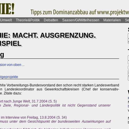
Umwelt
Theorie&Politik
Debatten
Saasen/GI/Mittelhessen
Materialien
Se
HIE: MACHT. AUSGRENZUNG.
ISPIEL
ng
ion von oben ...
olgeprojekte
lte Vorbereitungs-Bundesvorstand den schon recht starken Landesverband
n Landeskoordinator aus Gewerkschaftskreisen (Chef der konservativ-
. Zitate dazu:
rt nach Junge Welt, 31.7.2004 (S. 5)
he Ziele, Regional- und Länderpolitik ist nicht Gegenstand unserer
im Interview von Freitag, 13.8.2004 (S. 34)
 muss unter dem Gesichtspunkt der bundesweiten Auswirkungen auf