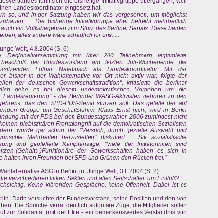
esverbandes fühlt sich die bisherige Initiativgruppe übergangen, weil
nen Landeskoordinator eingesetz hat.
rn so, und in der Satzung haben wir das vorgesehen, um möglichst
zubauen. ... Die bisherige Initiativgruppe aber betreibt mehrheitlich
auch ein Volksbegehren zum Sturz des Berliner Senats. Diese beiden
ben, alles andere wäre schädlich für uns. ...
Junge Welt, 4.8.2004 (S. 6)
 Regionalversammlung mit über 200 Teilnehmern legitimierte
e, beschloß der Bundesvorstand am letzten Juli-Wochenende die
orsitzenden Lothar Nätebusch als Landeskoordinator. Mit der
er bisher in der Wahlalternative vor Ort nicht aktiv war, folgte der
len der deutschen Gewerkschaftstradition", kritisierte die berliner
altlich gehe es bei diesem undemokratischen Vorgehen um die
ten Landesregierung" - die Berlinder WASG-Aktivisten gehören zu den
egehrens, das den SPD-PDS-Senat stürzen soll. Das gefalle der auf
den Gruppe um Geschäftsführer Klaus Ernst nicht, wird in Berlin
rbindung mit der PDS bei den Bundestagswahlen 2006 zumindest nicht
inen plebiszitären Frontalangriff auf die demokratischen Sozialisten
ndern, wurde gar schon der "Versuch, durch gezielte Auswahl und
nschte Mehrheiten herzustellen" diskutiert ... Sie sozialistische
tzung und gepfefferte Kampfansage: "Viele der InitiatorInnen sind
pitzen-(Gehalts-)Funktionäre der Gewerkschaften haben es sich in
e halten ihren Freunden bei SPD und Grünen den Rücken frei."
ahlalternative ASG in Berlin, in: Junge Welt, 3.8.2004 (S. 2)
 die verschiedenen linken Sekten und alten Seilschaften um Einfluß?
hsichtig. Keine klärenden Gespräche, keine Offenheit. Dabei ist es
erlin. Darin versuchte der Bundesvorstand, seine Position und den von
n. Die Sprache verrät deutlich autoritäre Züge, die Mitglieder sollen
ruf zur Solidarität (mit der Elite - ein bemerkenswertes Verständnis von