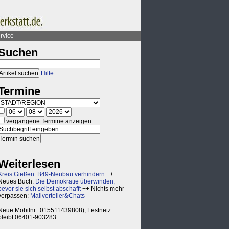
rvice
Suchen
Hilfe
Termine
vergangene Termine anzeigen
Weiterlesen
Kreis Gießen: B49-Neubau verhindern
++
Neues Buch:
Die Demokratie überwinden,
bevor sie sich selbst abschafft
++ Nichts mehr
verpassen:
Mailverteiler&Chats
Neue Mobilnr.: 015511439808), Festnetz
bleibt 06401-903283