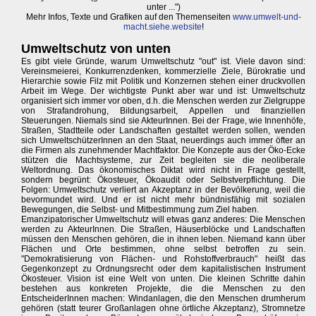
unter ...")
Mehr Infos, Texte und Grafiken auf den Themenseiten
www.umwelt-und-
macht.siehe.website
!
Umweltschutz von unten
Es gibt viele Gründe, warum Umweltschutz "out" ist. Viele davon sind:
Vereinsmeierei, Konkurrenzdenken, kommerzielle Ziele, Bürokratie und
Hierarchie sowie Filz mit Politik und Konzernen stehen einer druckvollen
Arbeit im Wege. Der wichtigste Punkt aber war und ist: Umweltschutz
organisiert sich immer vor oben, d.h. die Menschen werden zur Zielgruppe
von Strafandrohung, Bildungsarbeit, Appellen und finanziellen
Steuerungen. Niemals sind sie AkteurInnen. Bei der Frage, wie Innenhöfe,
Straßen, Stadtteile oder Landschaften gestaltet werden sollen, wenden
sich UmweltschützerInnen an den Staat, neuerdings auch immer öfter an
die Firmen als zunehmender Machtfaktor. Die Konzepte aus der Öko-Ecke
stützen die Machtsysteme, zur Zeit begleiten sie die neoliberale
Weltordnung. Das ökonomisches Diktat wird nicht in Frage gestellt,
sondern begrünt: Ökosteuer, Ökoaudit oder Selbstverpflichtung. Die
Folgen: Umweltschutz verliert an Akzeptanz in der Bevölkerung, weil die
bevormundet wird. Und er ist nicht mehr bündnisfähig mit sozialen
Bewegungen, die Selbst- und Mitbestimmung zum Ziel haben.
Emanzipatorischer Umweltschutz will etwas ganz anderes: Die Menschen
werden zu AkteurInnen. Die Straßen, Häuserblöcke und Landschaften
müssen den Menschen gehören, die in ihnen leben. Niemand kann über
Flächen und Orte bestimmen, ohne selbst betroffen zu sein.
"Demokratisierung von Flächen- und Rohstoffverbrauch" heißt das
Gegenkonzept zu Ordnungsrecht oder dem kapitalistischen Instrument
Ökosteuer. Vision ist eine Welt von unten. Die kleinen Schritte dahin
bestehen aus konkreten Projekte, die die Menschen zu den
EntscheiderInnen machen: Windanlagen, die den Menschen drumherum
gehören (statt teurer Großanlagen ohne örtliche Akzeptanz), Stromnetze