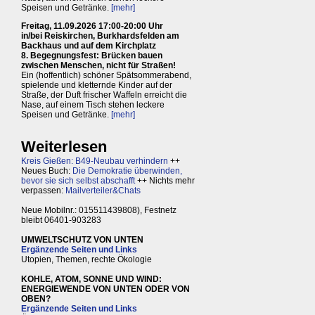
Speisen und Getränke.
[mehr]
Freitag, 11.09.2026 17:00-20:00 Uhr
in/bei Reiskirchen, Burkhardsfelden am
Backhaus und auf dem Kirchplatz
8. Begegnungsfest: Brücken bauen
zwischen Menschen, nicht für Straßen!
Ein (hoffentlich) schöner Spätsommerabend,
spielende und kletternde Kinder auf der
Straße, der Duft frischer Waffeln erreicht die
Nase, auf einem Tisch stehen leckere
Speisen und Getränke.
[mehr]
Weiterlesen
Kreis Gießen: B49-Neubau verhindern
++
Neues Buch:
Die Demokratie überwinden,
bevor sie sich selbst abschafft
++ Nichts mehr
verpassen:
Mailverteiler&Chats
Neue Mobilnr.: 015511439808), Festnetz
bleibt 06401-903283
UMWELTSCHUTZ VON UNTEN
Ergänzende Seiten und Links
Utopien, Themen, rechte Ökologie
KOHLE, ATOM, SONNE UND WIND:
ENERGIEWENDE VON UNTEN ODER VON
OBEN?
Ergänzende Seiten und Links