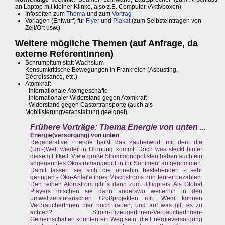
an Laptop mit kleiner Klinke, also z.B. Computer-/Aktivboxen)
Infoseiten zum
Thema
und zum
Vortrag
Vorlagen (Entwurf) für
Flyer
und
Plakat
(zum Selbsteintragen von
Zeit/Ort usw.)
Weitere mögliche Themen (auf Anfrage, da
externe ReferentInnen)
Schrumpftum statt Wachstum
Konsumkritische Bewegungen in Frankreich (Asbusting,
Décroissance, etc.)
Atomkraft
- Internationale Atomgeschäfte
- Internationaler Widerstand gegen Atomkraft
- Widerstand gegen Castortransporte (auch als
Mobilisierungveranstaltung geeignet)
Frühere Vorträge:
Thema Energie von unten ...
Energie(versorgung) von unten
Regenerative Energie heißt das Zauberwort, mit dem die
(Um-)Welt wieder in Ordnung kommt. Doch was steckt hinter
diesem Etikett. Viele große Strommonopolisten haben auch ein
sogenanntes Ökostromangebot in ihr Sortiment aufgenommen.
Damit lassen sie sich die ohnehin bestehenden - sehr
geringen - Öko-Anteile ihres Mischstroms nun teurer bezahlen.
Den reinen Atomstrom gibt´s dann zum Billigpreis. Als Global
Players mischen sie dann anderswo weiterhin in den
umweltzerstörerischen Großprojekten mit. Wem können
VerbraucherInnen hier noch trauen, und auf was gilt es zu
achten? Strom-ErzeugerInnen-VerbaucherInnen-
Gemeinschaften könnten ein Weg sein, die Energieversorgung