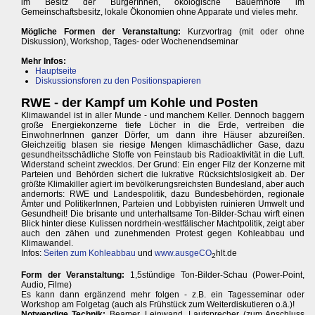
im Besitz der BürgerInnen, ökologische Bauernhöfe im
Gemeinschaftsbesitz, lokale Ökonomien ohne Apparate und vieles mehr.
Mögliche Formen der Veranstaltung:
Kurzvortrag (mit oder ohne
Diskussion), Workshop, Tages- oder Wochenendseminar
Mehr Infos:
Hauptseite
Diskussionsforen zu den Positionspapieren
RWE - der Kampf um Kohle und Posten
Klimawandel ist in aller Munde - und manchem Keller. Dennoch baggern
große Energiekonzerne tiefe Löcher in die Erde, vertreiben die
EinwohnerInnen ganzer Dörfer, um dann ihre Häuser abzureißen.
Gleichzeitig blasen sie riesige Mengen klimaschädlicher Gase, dazu
gesundheitsschädliche Stoffe von Feinstaub bis Radioaktivität in die Luft.
Widerstand scheint zwecklos. Der Grund: Ein enger Filz der Konzerne mit
Parteien und Behörden sichert die lukrative Rücksichtslosigkeit ab. Der
größte Klimakiller agiert im bevölkerungsreichsten Bundesland, aber auch
andernorts: RWE und Landespolitik, dazu Bundesbehörden, regionale
Ämter und PolitikerInnen, Parteien und Lobbyisten ruinieren Umwelt und
Gesundheit! Die brisante und unterhaltsame Ton-Bilder-Schau wirft einen
Blick hinter diese Kulissen nordrhein-westfälischer Machtpolitik, zeigt aber
auch den zähen und zunehmenden Protest gegen Kohleabbau und
Klimawandel.
Infos:
Seiten zum Kohleabbau
und
www.ausgeCO
hlt.de
2
Form der Veranstaltung:
1,5stündige Ton-Bilder-Schau (Power-Point,
Audio, Filme)
Es kann dann ergänzend mehr folgen - z.B. ein Tagesseminar oder
Workshop am Folgetag (auch als Frühstück zum Weiterdiskutieren o.ä.)!
Notwendige Technik:
Beamer, Leinwand, Lautsprecher (zum Anschluss