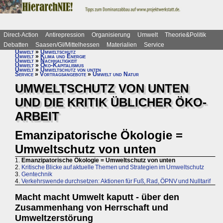
Direct-Action
Antirepression
Organisierung
Umwelt
Theorie&Politik
Debatten
Saasen/GI/Mittelhessen
Materialien
Service
Umwelt
»
Umweltschutz
Umwelt
»
Klima und Energie
Umwelt
»
Nachhaltigkeit
Umwelt
»
Öko-Kapitalismus
Umwelt
»
Umweltschutz von unten
Service
»
Vortragsangebote
»
Umwelt und Natur
UMWELTSCHUTZ VON UNTEN
UND DIE KRITIK ÜBLICHER ÖKO-
ARBEIT
Emanzipatorische Ökologie =
Umweltschutz von unten
1.
Emanzipatorische Ökologie = Umweltschutz von unten
2.
Kritische Blicke auf aktuelle Themen und Strategien im Umweltschutz
3.
Gentechnik
4.
Verkehrswende durchsetzen: Aktionen für Fuß, Rad, ÖPNV und Nulltarif
Macht macht Umwelt kaputt - über den
Zusammenhang von Herrschaft und
Umweltzerstörung