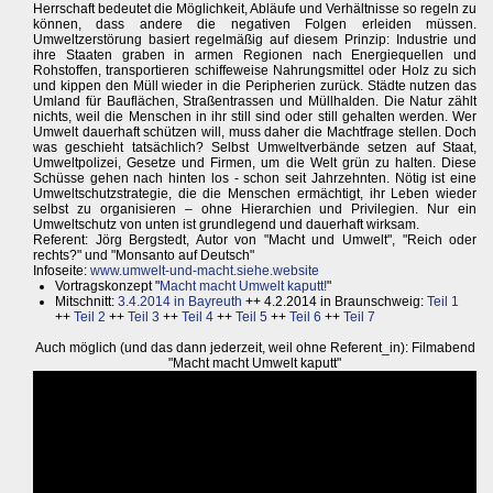
Herrschaft bedeutet die Möglichkeit, Abläufe und Verhältnisse so regeln zu
können, dass andere die negativen Folgen erleiden müssen.
Umweltzerstörung basiert regelmäßig auf diesem Prinzip: Industrie und
ihre Staaten graben in armen Regionen nach Energiequellen und
Rohstoffen, transportieren schiffeweise Nahrungsmittel oder Holz zu sich
und kippen den Müll wieder in die Peripherien zurück. Städte nutzen das
Umland für Bauflächen, Straßentrassen und Müllhalden. Die Natur zählt
nichts, weil die Menschen in ihr still sind oder still gehalten werden. Wer
Umwelt dauerhaft schützen will, muss daher die Machtfrage stellen. Doch
was geschieht tatsächlich? Selbst Umweltverbände setzen auf Staat,
Umweltpolizei, Gesetze und Firmen, um die Welt grün zu halten. Diese
Schüsse gehen nach hinten los - schon seit Jahrzehnten. Nötig ist eine
Umweltschutzstrategie, die die Menschen ermächtigt, ihr Leben wieder
selbst zu organisieren – ohne Hierarchien und Privilegien. Nur ein
Umweltschutz von unten ist grundlegend und dauerhaft wirksam.
Referent: Jörg Bergstedt, Autor von "Macht und Umwelt", "Reich oder
rechts?" und "Monsanto auf Deutsch"
Infoseite:
www.umwelt-und-macht.siehe.website
Vortragskonzept "
Macht macht Umwelt kaputt!
"
Mitschnitt:
3.4.2014 in Bayreuth
++ 4.2.2014 in Braunschweig:
Teil 1
++
Teil 2
++
Teil 3
++
Teil 4
++
Teil 5
++
Teil 6
++
Teil 7
Auch möglich (und das dann jederzeit, weil ohne Referent_in): Filmabend
"Macht macht Umwelt kaputt"