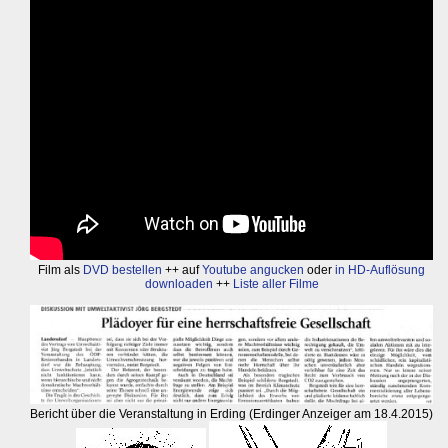
Film als
DVD bestellen
++ auf
Youtube angucken
oder
in HD-Auflösung
downloaden
++
Liste aller Filme
Bericht über die Veranstaltung in Erding (Erdinger Anzeiger am 18.4.2015)