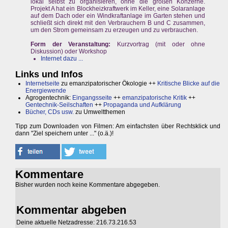
lokal selbst zu organisieren, ohne die großen Konzerne.
Projekt A hat ein Blockheizkraftwerk im Keller, eine Solaranlage
auf dem Dach oder ein Windkraftanlage im Garten stehen und
schließt sich direkt mit den Verbrauchern B und C zusammen,
um den Strom gemeinsam zu erzeugen und zu verbrauchen.
Form der Veranstaltung:
Kurzvortrag (mit oder ohne
Diskussion) oder Workshop
Internet dazu ...
Links und Infos
Internetseite
zu emanzipatorischer Ökologie ++
Kritische Blicke auf die
Energiewende
Agrogentechnik:
Eingangsseite
++
emanzipatorische Kritik
++
Gentechnik-Seilschaften
++
Propaganda und Aufklärung
Bücher, CDs usw.
zu Umweltthemen
Tipp zum Downloaden von Filmen: Am einfachsten über Rechtsklick und
dann "Ziel speichern unter ..." (o.ä.)!
Kommentare
Bisher wurden noch keine Kommentare abgegeben.
Kommentar abgeben
Deine aktuelle Netzadresse: 216.73.216.53