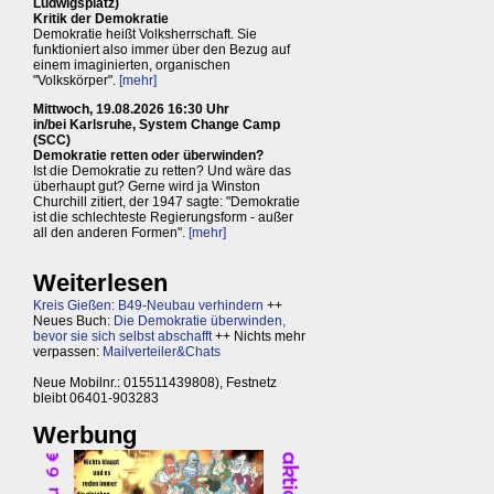
Ludwigsplatz)
Kritik der Demokratie
Demokratie heißt Volksherrschaft. Sie
funktioniert also immer über den Bezug auf
einem imaginierten, organischen
"Volkskörper".
[mehr]
Mittwoch, 19.08.2026 16:30 Uhr
in/bei Karlsruhe, System Change Camp
(SCC)
Demokratie retten oder überwinden?
Ist die Demokratie zu retten? Und wäre das
überhaupt gut? Gerne wird ja Winston
Churchill zitiert, der 1947 sagte: "Demokratie
ist die schlechteste Regierungsform - außer
all den anderen Formen".
[mehr]
Weiterlesen
Kreis Gießen: B49-Neubau verhindern
++
Neues Buch:
Die Demokratie überwinden,
bevor sie sich selbst abschafft
++ Nichts mehr
verpassen:
Mailverteiler&Chats
Neue Mobilnr.: 015511439808), Festnetz
bleibt 06401-903283
Werbung