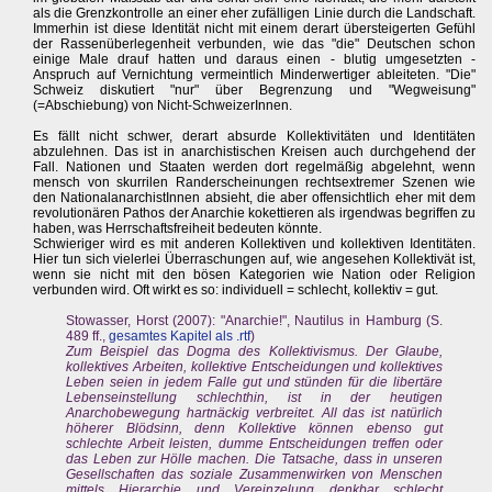
als die Grenzkontrolle an einer eher zufälligen Linie durch die Landschaft.
Immerhin ist diese Identität nicht mit einem derart übersteigerten Gefühl
der Rassenüberlegenheit verbunden, wie das "die" Deutschen schon
einige Male drauf hatten und daraus einen - blutig umgesetzten -
Anspruch auf Vernichtung vermeintlich Minderwertiger ableiteten. "Die"
Schweiz diskutiert "nur" über Begrenzung und "Wegweisung"
(=Abschiebung) von Nicht-SchweizerInnen.
Es fällt nicht schwer, derart absurde Kollektivitäten und Identitäten
abzulehnen. Das ist in anarchistischen Kreisen auch durchgehend der
Fall. Nationen und Staaten werden dort regelmäßig abgelehnt, wenn
mensch von skurrilen Randerscheinungen rechtsextremer Szenen wie
den NationalanarchistInnen absieht, die aber offensichtlich eher mit dem
revolutionären Pathos der Anarchie kokettieren als irgendwas begriffen zu
haben, was Herrschaftsfreiheit bedeuten könnte.
Schwieriger wird es mit anderen Kollektiven und kollektiven Identitäten.
Hier tun sich vielerlei Überraschungen auf, wie angesehen Kollektivät ist,
wenn sie nicht mit den bösen Kategorien wie Nation oder Religion
verbunden wird. Oft wirkt es so: individuell = schlecht, kollektiv = gut.
Stowasser, Horst (2007): "Anarchie!", Nautilus in Hamburg (S.
489 ff.,
gesamtes Kapitel als .rtf
)
Zum Beispiel das Dogma des Kollektivismus. Der Glaube,
kollektives Arbeiten, kollektive Entscheidungen und kollektives
Leben seien in jedem Falle gut und stünden für die libertäre
Lebenseinstellung schlechthin, ist in der heutigen
Anarchobewegung hartnäckig verbreitet. All das ist natürlich
höherer Blödsinn, denn Kollektive können ebenso gut
schlechte Arbeit leisten, dumme Entscheidungen treffen oder
das Leben zur Hölle machen. Die Tatsache, dass in unseren
Gesellschaften das soziale Zusammenwirken von Menschen
mittels Hierarchie und Vereinzelung denkbar schlecht