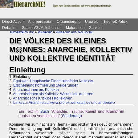
Direct-Action
Antirepression
Organisierung
Umwelt
Theorie&Politik
Debatten
Saasen/GI/Mittelhessen
Materialien
Service
Theorie&Politik
»
Anarchie
»
Anarchie und Kollektiv
DIE VÖLKER DES KLEINES
M@NNES: ANARCHIE, KOLLEKTIV
UND KOLLEKTIVE IDENTITÄT
Einleitung
1.
Einleitung
2.
Egal was, Hauptsache Einheit und/oder Kollektiv
3.
Erscheinungsformen und Steigerungen
4.
AnarchistInnen pro Kollektiv
5.
AnarchistInnen als Kollektiv: Wir und die anderen
6.
Anarchistische Kritik des Kollektiven
7.
Links zur Anarchie auf www.projektwerkstatt.de und anderswo
Ein Text im
Buch
"Anarchie. Träume, Kampf und Krampf im
deutschen Anarchismus" (
Gliederung
)
Kommen wir zum nächsten Thema - und jetzt wird es deutlich verfahrener.
Denn im Umgang mit Kollektivität und Identität sind anarchistische
Strömungen wesentlich stärker selbst in herrschaftsförmigem
Gedankengut gefangen oder reproduzieren mangels eigener Analyse