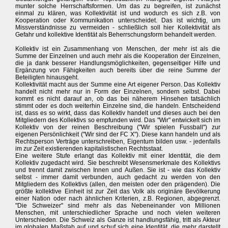
munter solche Herrschaftsformen. Um das zu begreifen, ist zunächst
einmal zu klären, was Kollektivität ist und wodurch es sich z.B. von
Kooperation oder Kommunikation unterscheidet. Das ist wichtig, um
Missverständnisse zu vermeiden - schließlich soll hier Kollektivität als
Gefahr und kollektive Identität als Beherrschungsform behandelt werden.
Kollektiv ist ein Zusammenhang von Menschen, der mehr ist als die
Summe der Einzelnen und auch mehr als die Kooperation der Einzelnen,
die ja dank besserer Handlungsmöglichkeiten, gegenseitiger Hilfe und
Ergänzung von Fähigkeiten auch bereits über die reine Summe der
Beteiligten hinausgeht.
Kollektivität macht aus der Summe eine Art eigener Person. Das Kollektiv
handelt nicht mehr nur in Form der Einzelnen, sondern selbst. Dabei
kommt es nicht darauf an, ob das bei näherem Hinsehen tatsächlich
stimmt oder es doch weiterhin Einzelne sind, die handeln. Entscheidend
ist, dass es so wirkt, dass das Kollektiv handelt und dieses auch bei den
Mitgliedern des Kollektivs so empfunden wird. Das "Wir" entwickelt sich im
Kollektiv von der reinen Beschreibung ("Wir spielen Fussball") zur
eigenen Persönlichkeit ("Wir sind der FC X"). Diese kann handeln und als
Rechtsperson Verträge unterschreiben, Eigentum bilden usw. - jedenfalls
im zur Zeit existierenden kapitalistischen Rechtsstaat.
Eine weitere Stufe erlangt das Kollektiv mit einer Identität, die dem
Kollektiv zugedacht wird. Sie beschreibt Wesensmerkmale des Kollektivs
und trennt damit zwischen Innen und Außen. Sie ist - wie das Kollektiv
selbst - immer damit verbunden, auch gedacht zu werden von den
Mitgliedern des Kollektivs (allen, den meisten oder den prägenden). Die
größte kollektive Einheit ist zur Zeit das Volk als originäre Bevölkerung
einer Nation oder nach ähnlichen Kriterien, z.B. Regionen, abgegrenzt.
"Die Schweizer" sind mehr als das Nebeneinander von Millionen
Menschen, mit unterschiedlicher Sprache und noch vielen weiteren
Unterschieden. Die Schweiz als Ganze ist handlungsfähig, tritt als Akteur
im globalen Maßstab auf und schuf sich eine Identität, die mehr darstellt