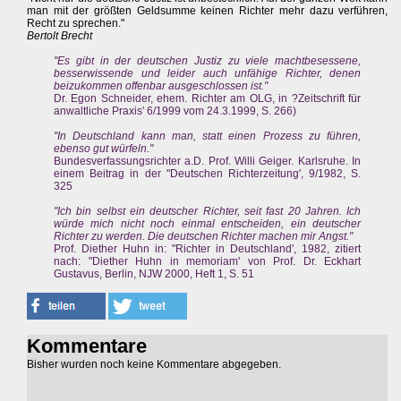
man mit der größten Geldsumme keinen Richter mehr dazu verführen,
Recht zu sprechen."
Bertolt Brecht
"Es gibt in der deutschen Justiz zu viele machtbesessene,
besserwissende und leider auch unfähige Richter, denen
beizukommen offenbar ausgeschlossen ist."
Dr. Egon Schneider, ehem. Richter am OLG, in ?Zeitschrift für
anwaltliche Praxis' 6/1999 vom 24.3.1999, S. 266)
"In Deutschland kann man, statt einen Prozess zu führen,
ebenso gut würfeln."
Bundesverfassungsrichter a.D. Prof. Willi Geiger. Karlsruhe. In
einem Beitrag in der "Deutschen Richterzeitung', 9/1982, S.
325
"Ich bin selbst ein deutscher Richter, seit fast 20 Jahren. Ich
würde mich nicht noch einmal entscheiden, ein deutscher
Richter zu werden. Die deutschen Richter machen mir Angst."
Prof. Diether Huhn in: "Richter in Deutschland', 1982, zitiert
nach: "Diether Huhn in memoriam' von Prof. Dr. Eckhart
Gustavus, Berlin, NJW 2000, Heft 1, S. 51
Kommentare
Bisher wurden noch keine Kommentare abgegeben.