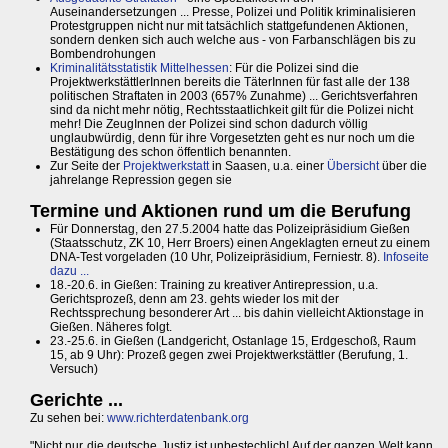
Auseinandersetzungen ... Presse, Polizei und Politik kriminalisieren
Protestgruppen nicht nur mit tatsächlich stattgefundenen Aktionen,
sondern denken sich auch welche aus - von Farbanschlägen bis zu
Bombendrohungen
Kriminalitätsstatistik Mittelhessen
: Für die Polizei sind die
ProjektwerkstättlerInnen bereits die TäterInnen für fast alle der 138
politischen Straftaten in 2003 (657% Zunahme) ... Gerichtsverfahren
sind da nicht mehr nötig, Rechtsstaatlichkeit gilt für die Polizei nicht
mehr! Die ZeugInnen der Polizei sind schon dadurch völlig
unglaubwürdig, denn für ihre Vorgesetzten geht es nur noch um die
Bestätigung des schon öffentlich benannten.
Zur Seite der
Projektwerkstatt
in Saasen, u.a. einer
Übersicht
über die
jahrelange Repression gegen sie
Termine und Aktionen rund um die Berufung
Für Donnerstag, den 27.5.2004 hatte das Polizeipräsidium Gießen
(Staatsschutz, ZK 10, Herr Broers) einen Angeklagten erneut zu einem
DNA-Test vorgeladen (10 Uhr, Polizeipräsidium, Ferniestr. 8).
Infoseite
dazu ...
18.-20.6. in Gießen: Training zu kreativer Antirepression, u.a.
Gerichtsprozeß, denn am 23. gehts wieder los mit der
Rechtssprechung besonderer Art ... bis dahin vielleicht Aktionstage in
Gießen. Näheres folgt.
23.-25.6. in Gießen (Landgericht, Ostanlage 15, Erdgeschoß, Raum
15, ab 9 Uhr): Prozeß gegen zwei Projektwerkstättler (Berufung, 1.
Versuch)
Gerichte ...
Zu sehen bei:
www.richterdatenbank.org
"Nicht nur die deutsche Justiz ist unbestechlich! Auf der ganzen Welt kann