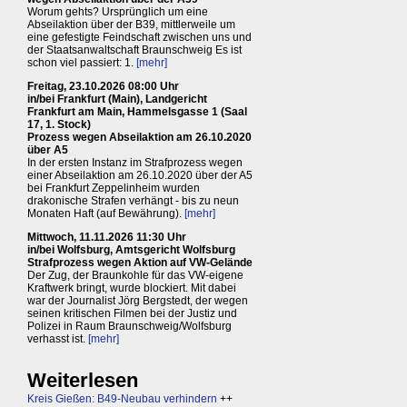
Worum gehts? Ursprünglich um eine
Abseilaktion über der B39, mittlerweile um
eine gefestigte Feindschaft zwischen uns und
der Staatsanwaltschaft Braunschweig Es ist
schon viel passiert: 1.
[mehr]
Freitag, 23.10.2026 08:00 Uhr
in/bei Frankfurt (Main), Landgericht
Frankfurt am Main, Hammelsgasse 1 (Saal
17, 1. Stock)
Prozess wegen Abseilaktion am 26.10.2020
über A5
In der ersten Instanz im Strafprozess wegen
einer Abseilaktion am 26.10.2020 über der A5
bei Frankfurt Zeppelinheim wurden
drakonische Strafen verhängt - bis zu neun
Monaten Haft (auf Bewährung).
[mehr]
Mittwoch, 11.11.2026 11:30 Uhr
in/bei Wolfsburg, Amtsgericht Wolfsburg
Strafprozess wegen Aktion auf VW-Gelände
Der Zug, der Braunkohle für das VW-eigene
Kraftwerk bringt, wurde blockiert. Mit dabei
war der Journalist Jörg Bergstedt, der wegen
seinen kritischen Filmen bei der Justiz und
Polizei in Raum Braunschweig/Wolfsburg
verhasst ist.
[mehr]
Weiterlesen
Kreis Gießen: B49-Neubau verhindern
++