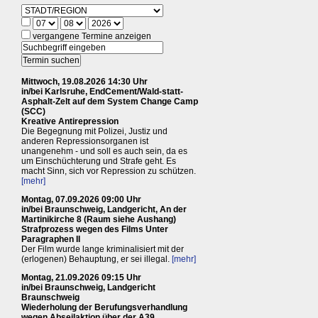
vergangene Termine anzeigen
Mittwoch, 19.08.2026 14:30 Uhr
in/bei Karlsruhe, EndCement/Wald-statt-
Asphalt-Zelt auf dem System Change Camp
(SCC)
Kreative Antirepression
Die Begegnung mit Polizei, Justiz und
anderen Repressionsorganen ist
unangenehm - und soll es auch sein, da es
um Einschüchterung und Strafe geht. Es
macht Sinn, sich vor Repression zu schützen.
[mehr]
Montag, 07.09.2026 09:00 Uhr
in/bei Braunschweig, Landgericht, An der
Martinikirche 8 (Raum siehe Aushang)
Strafprozess wegen des Films Unter
Paragraphen II
Der Film wurde lange kriminalisiert mit der
(erlogenen) Behauptung, er sei illegal.
[mehr]
Montag, 21.09.2026 09:15 Uhr
in/bei Braunschweig, Landgericht
Braunschweig
Wiederholung der Berufungsverhandlung
wegen Abseilaktion über der A39