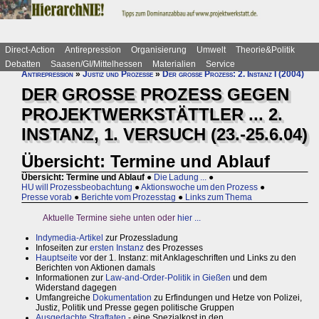
Direct-Action
Antirepression
Organisierung
Umwelt
Theorie&Politik
Debatten
Saasen/GI/Mittelhessen
Materialien
Service
Antirepression
»
Justiz und Prozesse
»
Der große Prozess: 2. Instanz I (2004)
DER GROSSE PROZESS GEGEN
PROJEKTWERKSTÄTTLER ... 2.
INSTANZ, 1. VERSUCH (23.-25.6.04)
Übersicht: Termine und Ablauf
Übersicht: Termine und Ablauf
●
Die Ladung ...
●
HU will Prozessbeobachtung
●
Aktionswoche um den Prozess
●
Presse vorab
●
Berichte vom Prozesstag
●
Links zum Thema
Aktuelle Termine siehe unten oder
hier ...
Indymedia-Artikel
zur Prozessladung
Infoseiten zur
ersten Instanz
des Prozesses
Hauptseite
vor der 1. Instanz: mit Anklageschriften und Links zu den
Berichten von Aktionen damals
Informationen zur
Law-and-Order-Politik in Gießen
und dem
Widerstand dagegen
Umfangreiche
Dokumentation
zu Erfindungen und Hetze von Polizei,
Justiz, Politik und Presse gegen politische Gruppen
Ausgedachte Straftaten
- eine Spezialkost in den