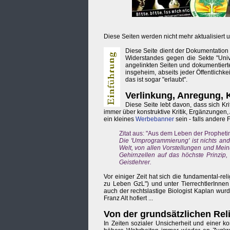
Diese Seiten werden nicht mehr aktualisiert u
Diese Seite dient der Dokumentation
Widerstandes gegen die Sekte "Univ
angelinkten Seiten und dokumentierten 
insgeheim, abseits jeder Öffentlichk
das ist sogar "erlaubt".
Verlinkung, Anregung, K
Diese Seite lebt davon, dass sich Kr
immer über konstruktive Kritik, Ergänzungen, 
ein kleines
Werbebanner
sein - falls andere
Zitat aus: "Aus dem Leben der Prophetin
Die 'Umprogrammierung' ist nichts and
Welt, von allen Vorstellungen und Mei
Gehirnzellen auf das höchste Prinzip,
Geistlehrer.
Vor einiger Zeit hat sich die fundamental-r
zu Leben GzL") und unter TierrechtlerInnen 
auch der rechtslastige Biologist Kaplan wu
Franz Alt hofiert ...
Von der grundsätzlichen Relig
In Zeiten sozialer Unsicherheit und einer