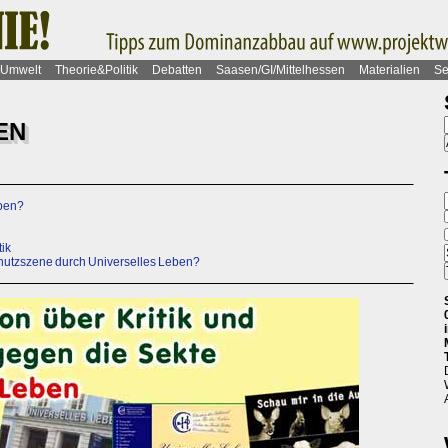
Umwelt
Theorie&Politik
Debatten
Saasen/GI/Mittelhessen
Materialien
Se
EN
eben?
n
ik
chutzszene durch Universelles Leben?