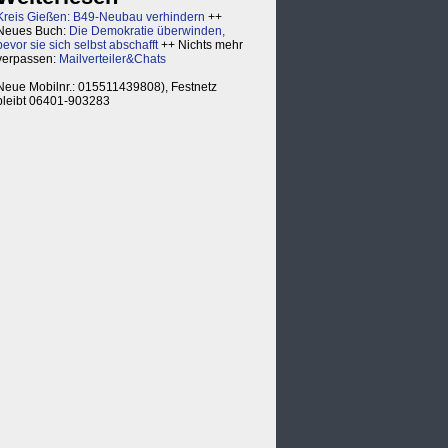
Kreis Gießen: B49-Neubau verhindern
++
Neues Buch:
Die Demokratie überwinden,
bevor sie sich selbst abschafft
++ Nichts mehr
verpassen:
Mailverteiler&Chats
Neue Mobilnr.: 015511439808), Festnetz
bleibt 06401-903283