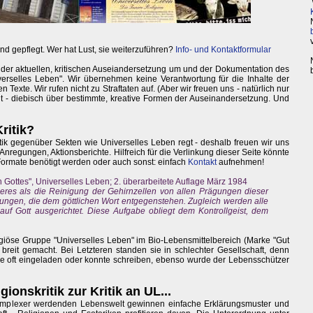
nd gepflegt. Wer hat Lust, sie weiterzuführen?
Info- und Kontaktformular
 der aktuellen, kritischen Auseiandersetzung um und der Dokumentation des
erselles Leben". Wir übernehmen keine Verantwortung für die Inhalte der
Texte. Wir rufen nicht zu Straftaten auf. (Aber wir freuen uns - natürlich nur
eit - diebisch über bestimmte, kreative Formen der Auseinandersetzung. Und
ritik?
itik gegenüber Sekten wie Universelles Leben regt - deshalb freuen wir uns
Anregungen, Aktionsberichte. Hilfreich für die Verlinkung dieser Seite könnte
 Formate benötigt werden oder auch sonst: einfach
Kontakt
aufnehmen!
 Gottes", Universelles Leben; 2. überarbeitete Auflage März 1984
eres als die Reinigung der Gehirnzellen von allen Prägungen dieser
nungen, die dem göttlichen Wort entgegenstehen. Zugleich werden alle
 auf Gott ausgerichtet. Diese Aufgabe obliegt dem Kontrollgeist, dem
eligiöse Gruppe "Universelles Leben" im Bio-Lebensmittelbereich (Marke "Gut
breit gemacht. Bei Letzteren standen sie in schlechter Gesellschaft, denn
rde oft eingeladen oder konnte schreiben, ebenso wurde der Lebensschützer
ionskritik zur Kritik an UL...
 komplexer werdenden Lebenswelt gewinnen einfache Erklärungsmuster und