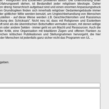
t - Religionen und Esoteriken profitieren davon. Die Unterordnung unter
ahrungswelt stehen, ist Bestandteil jeder religiösen Ideologie. Daher
uren streng hierarchisch aufgebaut sind und einen enormen Anpassungsdruck
ren Grundlogiken finden sich innerhalb religiöser Gedankengebäude immer
er göttlicher Wille werden benutzt, um Ungleichbehandlung von Menschen
zustellen - auf diese Weise werden z.B. Geschlechterrollen und Rassismus
eckung des Schicksals". Nicht neu ist, dass mit Religionen und Esoteriken
ft sind als die überirdischen Botschaften vermuten lassen, mit denen willige
en oder andere Sekten - immer geht es um Macht und Ressourcen. Auch die
er Kritik, eine Organisation mit totalitären Zügen und offenen Flanken zu
eichen kritischen Publikationen und Stellungnahmen hervorgeht, die hier
er Menschen ist jedenfalls ganz sicher nicht das Programm von UL ...
egeben.