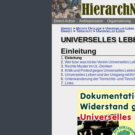
Direct-Action
Antirepression
Organisierung
Umwelt
»
Rechte Ökologie
»
Universelles Leben
Umwelt
»
Tierschutz
»
Universelles Leben
UNIVERSELLES LEB
Einleitung
1.
Einleitung
2.
Wer bzw. was ist der Verein Universelles L
3.
Rechte Muster im UL-Denken
4.
Kritik und Protest gegen Universelles Lebe
5.
Universelles Leben und der Umgang mit Krit
6.
Unterwanderung der Tierrechts- und Tiers
7.
Links