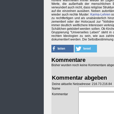
höhere Wahrheiten immer wieder an Zugkraf
Werte, die außerhalb der menschlichen Erf
verwundert auch nicht, dass religöse Strukt
auf die einzelnen ausüben. Neben autoritä
wieder auch rechte Muster:
Karma-Lehren
od
zu rechtfertigen und als unabänderlich hin
zementiert oder der Holocaust zur "Vollstr
immer deutlich weltlichere Interessen verknüp
Schäfchen geködert werden sollen. Ob Kirch
Gruppierung "Universelles Leben" steht in d
rechten Ideologien zu sein, wie aus zahlr
dokumentiert werden. Die Selbstbestimmung d
Kommentare
Bisher wurden noch keine Kommentare abg
Kommentar abgeben
Deine aktuelle Netzadresse: 216.73.216.84
Name
Kommentar