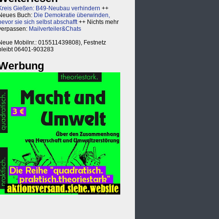
Kreis Gießen: B49-Neubau verhindern
++
Neues Buch:
Die Demokratie überwinden,
bevor sie sich selbst abschafft
++ Nichts mehr
verpassen:
Mailverteiler&Chats
Neue Mobilnr.: 015511439808), Festnetz
bleibt 06401-903283
Werbung