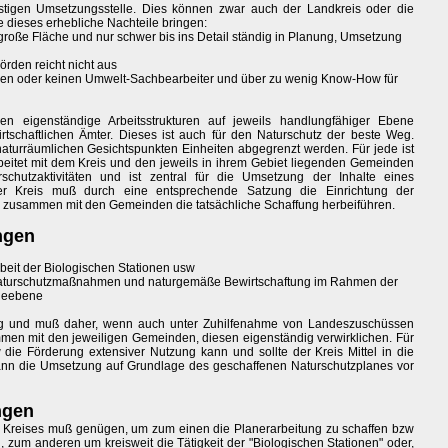
ristigen Umsetzungsstelle. Dies können zwar auch der Landkreis oder die
e dieses erhebliche Nachteile bringen:
 große Fläche und nur schwer bis ins Detail ständig in Planung, Umsetzung
rden reicht nicht aus
nen oder keinen Umwelt-Sachbearbeiter und über zu wenig Know-How für
en eigenständige Arbeitsstrukturen auf jeweils handlungfähiger Ebene
rtschaftlichen Ämter. Dieses ist auch für den Naturschutz der beste Weg.
naturräumlichen Gesichtspunkten Einheiten abgegrenzt werden. Für jede ist
arbeitet mit dem Kreis und den jeweils in ihrem Gebiet liegenden Gemeinden
schutzaktivitäten und ist zentral für die Umsetzung der Inhalte eines
eder Kreis muß durch eine entsprechende Satzung die Einrichtung der
n zusammen mit den Gemeinden die tatsächliche Schaffung herbeiführen.
ngen
rbeit der Biologischen Stationen usw
 Naturschutzmaßnahmen und naturgemäße Bewirtschaftung im Rahmen der
ndeebene
ndig und muß daher, wenn auch unter Zuhilfenahme von Landeszuschüssen
men mit den jeweiligen Gemeinden, diesen eigenständig verwirklichen. Für
ie Förderung extensiver Nutzung kann und sollte der Kreis Mittel in die
ann die Umsetzung auf Grundlage des geschaffenen Naturschutzplanes vor
ngen
s Kreises muß genügen, um zum einen die Planerarbeitung zu schaffen bzw
, zum anderen um kreisweit die Tätigkeit der "Biologischen Stationen" oder,