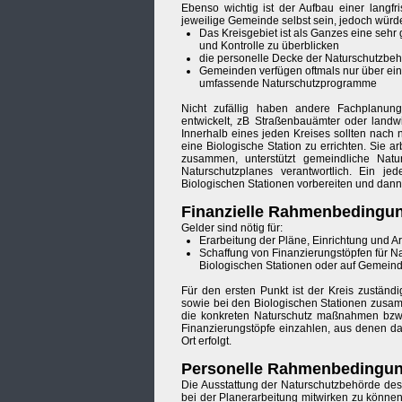
Ebenso wichtig ist der Aufbau einer langf
jeweilige Gemeinde selbst sein, jedoch würd
Das Kreisgebiet ist als Ganzes eine sehr
und Kontrolle zu überblicken
die personelle Decke der Naturschutzbehö
Gemeinden verfügen oftmals nur über ei
umfassende Naturschutzprogramme
Nicht zufällig haben andere Fachplanung
entwickelt, zB Straßenbauämter oder landwi
Innerhalb eines jeden Kreises sollten nach 
eine Biologische Station zu errichten. Sie 
zusammen, unterstützt gemeindliche Natur
Naturschutzplanes verantwortlich. Ein j
Biologischen Stationen vorbereiten und dan
Finanzielle Rahmenbedingu
Gelder sind nötig für:
Erarbeitung der Pläne, Einrichtung und A
Schaffung von Finanzierungstöpfen für
Biologischen Stationen oder auf Gemei
Für den ersten Punkt ist der Kreis zustä
sowie bei den Biologischen Stationen zusam
die konkreten Naturschutz maßnahmen bzw d
Finanzierungstöpfe einzahlen, aus denen d
Ort erfolgt.
Personelle Rahmenbedingu
Die Ausstattung der Naturschutzbehörde de
bei der Planerarbeitung mitwirken zu können