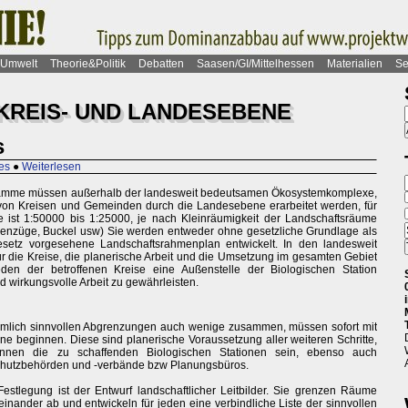
Umwelt
Theorie&Politik
Debatten
Saasen/GI/Mittelhessen
Materialien
Se
KREIS- UND LANDESEBENE
s
es
●
Weiterlesen
gramme müssen außerhalb der landesweit bedeutsamen Ökosystemkomplexe,
on Kreisen und Gemeinden durch die Landesebene erarbeitet werden, für
 ist 1:50000 bis 1:25000, je nach Kleinräumigkeit der Landschaftsräume
öhenzüge, Buckel usw) Sie werden entweder ohne gesetzliche Grundlage als
esetz vorgesehene Landschaftsrahmenplan entwickelt. In den landesweit
 die Kreise, die planerische Arbeit und die Umsetzung im gesamten Gebiet
 jeden der betroffenen Kreise eine Außenstelle der Biologischen Station
nd wirkungsvolle Arbeit zu gewährleisten.
räumlich sinnvollen Abgrenzungen auch wenige zusammen, müssen sofort mit
e beginnen. Diese sind planerische Voraussetzung aller weiteren Schritte,
nnen die zu schaffenden Biologischen Stationen sein, ebenso auch
schutzbehörden und -verbände bzw Planungsbüros.
estlegung ist der Entwurf landschaftlicher Leitbilder. Sie grenzen Räume
einander ab und entwickeln für jeden eine verbindliche Liste der sinnvollen