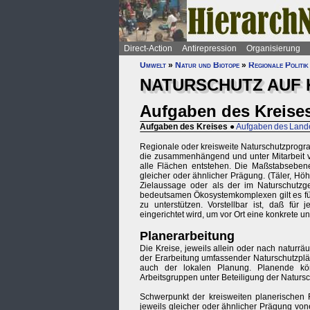
Direct-Action
Antirepression
Organisierung
Umwelt
»
Natur und Biotope
»
Regionale Politik
NATURSCHUTZ AUF 
Aufgaben des Kreise
Aufgaben des Kreises
●
Aufgaben des Land
Regionale oder kreisweite Naturschutzpro
die zusammenhängend und unter Mitarbeit v
alle Flächen entstehen. Die Maßstabsebene
gleicher oder ähnlicher Prägung. (Täler, H
Zielaussage oder als der im Naturschutzg
bedeutsamen Ökosystemkomplexen gilt es für
zu unterstützen. Vorstellbar ist, daß für
eingerichtet wird, um vor Ort eine konkrete u
Planerarbeitung
Die Kreise, jeweils allein oder nach natur
der Erarbeitung umfassender Naturschutzplän
auch der lokalen Planung. Planende kö
Arbeitsgruppen unter Beteiligung der Natur
Schwerpunkt der kreisweiten planerischen F
jeweils gleicher oder ähnlicher Prägung von