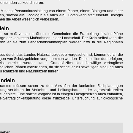
 Gemeinden zu koordinieren.
ne Mindest-Personalausstattung von einem Planer, einem Biologen und einer
en, sowohl einE ZoologIn als auch einE BotanikerIn statt einer/m BiologIn
en die Arbeit wesentlich verbessern.
deln
ne, so muß vor allem über die Gemeinden die Erarbeitung lokaler Pläne
lage der konkreten Maßnahmen in der Landschaft. Der Kreis selbst kann die
wenn er sie zum Landschaftsrahmenplan werden bzw in die Regionalen
eses durch das Landes-Naturschutzgesetz vorgesehen ist, können durch die
en von Schutzgebieten vorgenommen werden. Diese sollten dort erfolgen,
e erreicht werden kann. Grundsätzlich sind freiwillige vertragliche
ndlichen Plänen vorzuziehen, da sie schneller zu bewältigen sind und auch
rschützern und Naturnutzern führen.
andeln
rogramme müssen schon zu den Vorstufen der konkreten Fachplanungen
ungsverfahren im Verkehrs- und Leitungsbau, in der agrarstrukturellen
ugebiete. Eine solche Vorgabe ist in einigen Fachgesetzen auch enthalten,
verträglichkeitsprüfung diese frühzeitige Untersuchung auf ökologische
egeben.