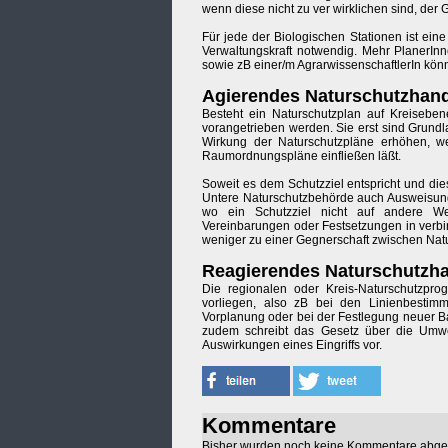
wenn diese nicht zu ver wirklichen sind, der
Für jede der Biologischen Stationen ist ei
Verwaltungskraft notwendig. Mehr PlanerInn
sowie zB einer/m AgrarwissenschaftlerIn könn
Agierendes Naturschutzhan
Besteht ein Naturschutzplan auf Kreisebe
vorangetrieben werden. Sie erst sind Grund
Wirkung der Naturschutzpläne erhöhen, 
Raumordnungspläne einfließen läßt.
Soweit es dem Schutzziel entspricht und di
Untere Naturschutzbehörde auch Ausweisung
wo ein Schutzziel nicht auf andere Weis
Vereinbarungen oder Festsetzungen in verbi
weniger zu einer Gegnerschaft zwischen Natu
Reagierendes Naturschutzh
Die regionalen oder Kreis-Naturschutzp
vorliegen, also zB bei den Linienbestimm
Vorplanung oder bei der Festlegung neuer Ba
zudem schreibt das Gesetz über die Umwelt
Auswirkungen eines Eingriffs vor.
Kommentare
Bisher wurden noch keine Kommentare abg