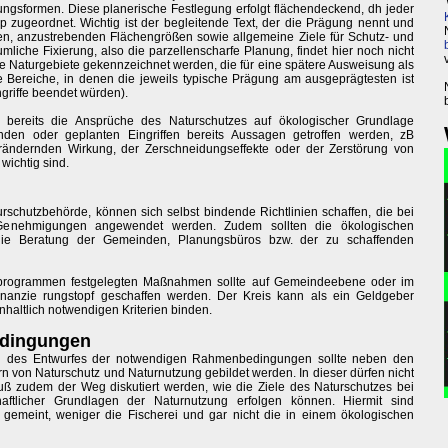
gsformen. Diese planerische Festlegung erfolgt flächendeckend, dh jeder
zugeordnet. Wichtig ist der begleitende Text, der die Prägung nennt und
, anzustrebenden Flächengrößen sowie allgemeine Ziele für Schutz- und
iche Fixierung, also die parzellenscharfe Planung, findet hier noch nicht
ige Naturgebiete gekennzeichnet werden, die für eine spätere Ausweisung als
 Bereiche, in denen die jeweils typische Prägung am ausgeprägtesten ist
griffe beendet würden).
 bereits die Ansprüche des Naturschutzes auf ökologischer Grundlage
den oder geplanten Eingriffen bereits Aussagen getroffen werden, zB
erändernden Wirkung, der Zerschneidungseffekte oder der Zerstörung von
wichtig sind.
rschutzbehörde, können sich selbst bindende Richtlinien schaffen, die bei
 Genehmigungen angewendet werden. Zudem sollten die ökologischen
 die Beratung der Gemeinden, Planungsbüros bzw. der zu schaffenden
zprogrammen festgelegten Maßnahmen sollte auf Gemeindeebene oder im
nanzie rungstopf geschaffen werden. Der Kreis kann als ein Geldgeber
inhaltlich notwendigen Kriterien binden.
edingungen
nd des Entwurfes der notwendigen Rahmenbedingungen sollte neben den
rn von Naturschutz und Naturnutzung gebildet werden. In dieser dürfen nicht
ß zudem der Weg diskutiert werden, wie die Ziele des Naturschutzes bei
aftlicher Grundlagen der Naturnutzung erfolgen können. Hiermit sind
 gemeint, weniger die Fischerei und gar nicht die in einem ökologischen