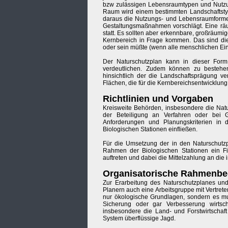
bzw zulässigen Lebensraumtypen und Nutzun
Raum wird einem bestimmten Landschaftstyp 
daraus die Nutzungs- und Lebensraumformen
Gestaltungsmaßnahmen vorschlägt. Eine räuml
statt. Es sollten aber erkennbare, großräum
Kernbereich in Frage kommen. Das sind die
oder sein müßte (wenn alle menschlichen Ein
Der Naturschutzplan kann in dieser Form
verdeutlichen. Zudem können zu bestehen
hinsichtlich der die Landschaftsprägung v
Flächen, die für die Kernbereichsentwicklung 
Richtlinien und Vorgaben
Kreisweite Behörden, insbesondere die Natu
der Beteiligung an Verfahren oder bei
Anforderungen und Planungskriterien in
Biologischen Stationen einfließen.
Für die Umsetzung der in den Naturschut
Rahmen der Biologischen Stationen ein Fi
auftreten und dabei die Mittelzahlung an die 
Organisatorische Rahmenb
Zur Erarbeitung des Naturschutzplanes u
Planern auch eine Arbeitsgruppe mit Vertrete
nur ökologische Grundlagen, sondern es mu
Sicherung oder gar Verbesserung wirtsch
insbesondere die Land- und Forstwirtschaft
System überflüssige Jagd.